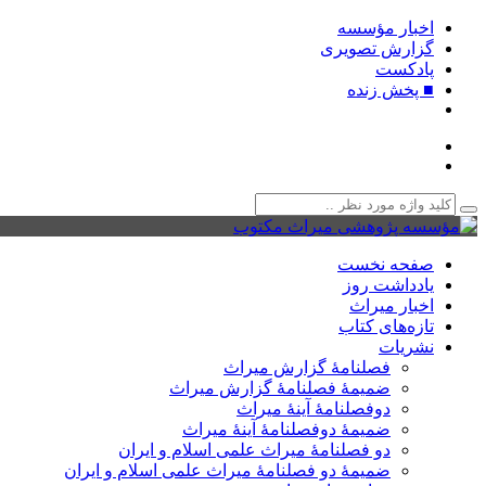
اخبار مؤسسه
گزارش تصویری
پادکست‌
■ پخش زنده
صفحه نخست
یادداشت روز
اخبار میراث
تازه‌های کتاب
نشریات
فصلنامۀ گزارش میراث
ضمیمۀ فصلنامۀ گزارش میراث
دوفصلنامۀ آینۀ میراث
ضمیمۀ دوفصلنامۀ آینۀ میراث
دو فصلنامۀ میراث علمی اسلام و ایران
ضمیمۀ دو فصلنامۀ میراث علمی اسلام و ایران