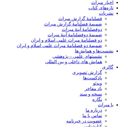
اخبار میراث
تازه‌های کتاب
نشریات
فصلنامۀ گزارش میراث
ضمیمۀ فصلنامۀ گزارش میراث
دوفصلنامۀ آینۀ میراث
ضمیمۀ دوفصلنامۀ آینۀ میراث
دو فصلنامۀ میراث علمی اسلام و ایران
ضمیمۀ دو فصلنامۀ میراث علمی اسلام و ایران
نشست‌ها و همایش‌ها
نشستهای علمی – پژوهشی
همایش های داخلی و بین المللی
گالری
گزارش تصویری
پادکست‌ها
ویدئو
یاد مفاخر
نسخه و سند
نگاره
با میراث
درباره ما
تماس با ما
عضویت در خبرنامه
کتابشناسی