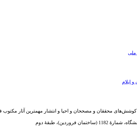
 ملی
و ایلام
در سال 1372 ش به قصد حمایت از كوشش‌های محققان و مصححان و احیا و انتشار مهمترین
 فروردین)، طبقۀ دوم