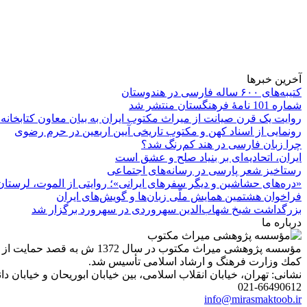
آخرین خبرها
کتیبه‌های ۶۰۰ ساله فارسی در هندوستان
شماره 101 نامۀ فرهنگستان منتشر شد
روایت یک قرن صیانت از میراث مکتوب ایران به بیان معاون کتابخانه
رونمایی از اسناد کهن و مکتوب تاریخی آیین اربعین در حرم رضوی
چرا زبان فارسی در هند کم‌رنگ شد؟
ایران، اتحادیه‌ای بر بنیاد صلح و عشق است
رستاخیز شعر پارسی در رسانه‌های اجتماعی
«دره‌های حشاشین و دیگر سفرهای ایرانی»؛ روایتی از الموت، لرستان 
فراخوان هشتمین همایش ملّی زبان‌ها و گویش‌های ایران
بزرگداشت شیخ شهاب‌الدین سهروردی در سهرورد برگزار شد
درباره ما
مؤسسه پژوهشی میراث مكتوب 
كمك وزارت فرهنگ و ارشاد اسلامی تأسیس شد.
نشانی: تهران، خیابان انقلاب اسلامی، بین خیابان ابوریحان و خیابان دانشگاه، شمارۀ 1182 (ساختمان
021-66490612
info@mirasmaktoob.ir