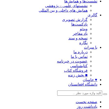
نشست‌ها و همایش‌ها
نشستهای علمی – پژوهشی
همایش های داخلی و بین المللی
گالری
گزارش تصویری
پادکست‌ها
ویدئو
یاد مفاخر
نسخه و سند
نگاره
با میراث
درباره ما
تماس با ما
عضویت در خبرنامه
کتابشناسی
فروشگاه کتاب
■ پخش زنده
♥ حامیان
دانشگاه افغانستان
صفحه نخست
یادداشت روز