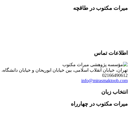
میرات مکتوب در طاقچه
اطلاعات تماس
تهران، خیابان انقلاب اسلامی، بین خیابان ابوریحان و خیابان دانشگاه، شمارۀ 1182 (ساختمان فروردین)، طبقۀ دوم، واحد 8 ، روابط عمومی مؤسسه پژوهی میراث مکتوب؛ صندوق
02166490612
info@mirasmaktoob.com
انتخاب زبان
میرات مکتوب در چهارراه