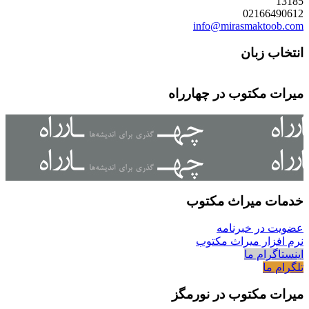
13185
02166490612
info@mirasmaktoob.com
انتخاب زبان
میرات مکتوب در چهارراه
خدمات میراث مکتوب
عضویت در خبرنامه
نرم افزار میراث مکتوب
اینستاگرام ما
تلگرام ما
میرات مکتوب در نورمگز