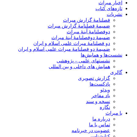
اخبار میراث
تازه‌های کتاب
نشریات
فصلنامۀ گزارش میراث
ضمیمۀ فصلنامۀ گزارش میراث
دوفصلنامۀ آینۀ میراث
ضمیمۀ دوفصلنامۀ آینۀ میراث
دو فصلنامۀ میراث علمی اسلام و ایران
ضمیمۀ دو فصلنامۀ میراث علمی اسلام و ایران
نشست‌ها و همایش‌ها
نشستهای علمی – پژوهشی
همایش های داخلی و بین المللی
گالری
گزارش تصویری
پادکست‌ها
ویدئو
یاد مفاخر
نسخه و سند
نگاره
با میراث
درباره ما
تماس با ما
عضویت در خبرنامه
کتابشناسی