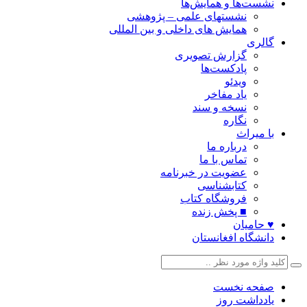
نشست‌ها و همایش‌ها
نشستهای علمی – پژوهشی
همایش های داخلی و بین المللی
گالری
گزارش تصویری
پادکست‌ها
ویدئو
یاد مفاخر
نسخه و سند
نگاره
با میراث
درباره ما
تماس با ما
عضویت در خبرنامه
کتابشناسی
فروشگاه کتاب
■ پخش زنده
♥ حامیان
دانشگاه افغانستان
صفحه نخست
یادداشت روز