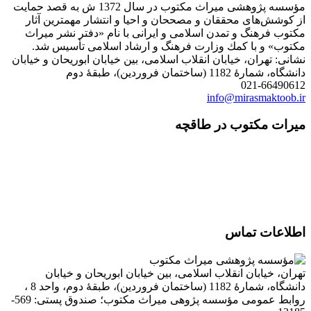
مؤسسه پژوهشی میراث مكتوب در سال 1372 ش به قصد حمایت
از كوشش‌های محققان و مصححان و احیا و انتشار مهمترین آثار
مكتوب فرهنگ و تمدن اسلامی و ایرانی با نام «دفتر نشر میراث
مكتوب» و با كمك وزارت فرهنگ و ارشاد اسلامی تأسیس شد.
نشانی: تهران، خیابان انقلاب اسلامی، بین خیابان ابوریحان و خیابان
دانشگاه، شمارۀ 1182 (ساختمان فروردین)، طبقۀ دوم
021-66490612
info@mirasmaktoob.ir
میرات مکتوب در طاقچه
اطلاعات تماس
تهران، خیابان انقلاب اسلامی، بین خیابان ابوریحان و خیابان
دانشگاه، شمارۀ 1182 (ساختمان فروردین)، طبقۀ دوم، واحد 8 ،
روابط عمومی مؤسسه پژوهی میراث مکتوب؛ صندوق پستی: 569-