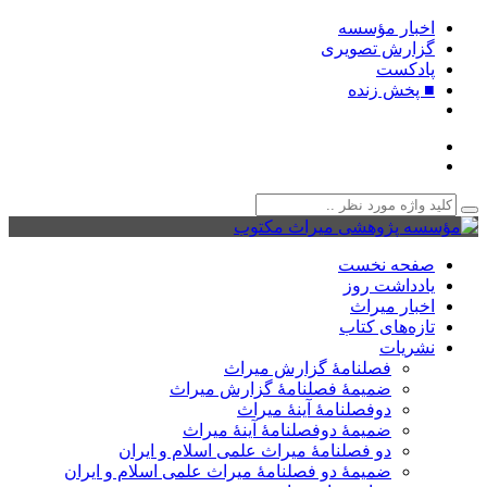
اخبار مؤسسه
گزارش تصویری
پادکست‌
■ پخش زنده
صفحه نخست
یادداشت روز
اخبار میراث
تازه‌های کتاب
نشریات
فصلنامۀ گزارش میراث
ضمیمۀ فصلنامۀ گزارش میراث
دوفصلنامۀ آینۀ میراث
ضمیمۀ دوفصلنامۀ آینۀ میراث
دو فصلنامۀ میراث علمی اسلام و ایران
ضمیمۀ دو فصلنامۀ میراث علمی اسلام و ایران