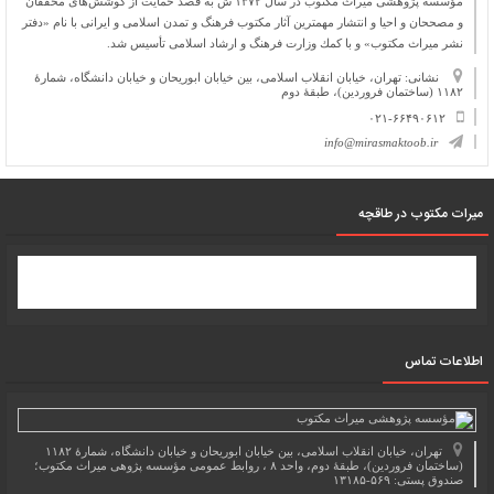
مؤسسه پژوهشی میراث مكتوب در سال ۱۳۷۲ ش به قصد حمایت از كوشش‌های محققان
و مصححان و احیا و انتشار مهمترین آثار مكتوب فرهنگ و تمدن اسلامی و ایرانی با نام «دفتر
نشر میراث مكتوب» و با كمك وزارت فرهنگ و ارشاد اسلامی تأسیس شد.
نشانی: تهران، خیابان انقلاب اسلامی، بین خیابان ابوریحان و خیابان دانشگاه، شمارۀ
۱۱۸۲ (ساختمان فروردین)، طبقۀ دوم
۰۲۱-۶۶۴۹۰۶۱۲
info@mirasmaktoob.ir
میرات مکتوب در طاقچه
اطلاعات تماس
تهران، خیابان انقلاب اسلامی، بین خیابان ابوریحان و خیابان دانشگاه، شمارۀ ۱۱۸۲
(ساختمان فروردین)، طبقۀ دوم، واحد ۸ ، روابط عمومی مؤسسه پژوهی میراث مکتوب؛
صندوق پستی: ۵۶۹-۱۳۱۸۵