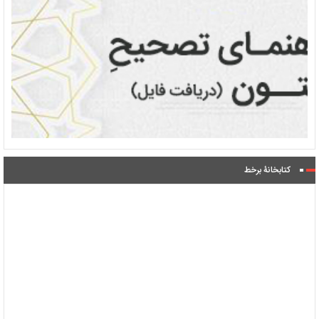
کتابخانۀ برخط