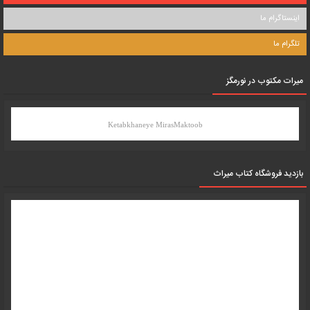
اینستاگرام ما
تلگرام ما
میرات مکتوب در نورمگز
Ketabkhaneye MirasMaktoob
بازدید فروشگاه کتاب میراث