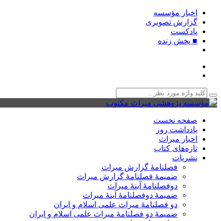
اخبار مؤسسه
گزارش تصویری
پادکست‌
■ پخش زنده
صفحه نخست
یادداشت روز
اخبار میراث
تازه‌های کتاب
نشریات
فصلنامۀ گزارش میراث
ضمیمۀ فصلنامۀ گزارش میراث
دوفصلنامۀ آینۀ میراث
ضمیمۀ دوفصلنامۀ آینۀ میراث
دو فصلنامۀ میراث علمی اسلام و ایران
ضمیمۀ دو فصلنامۀ میراث علمی اسلام و ایران