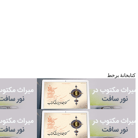
کتابخانۀ برخط