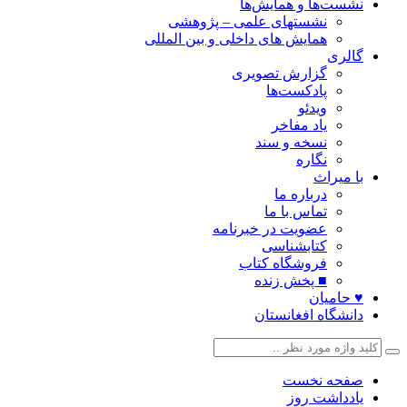
نشست‌ها و همایش‌ها
نشستهای علمی – پژوهشی
همایش های داخلی و بین المللی
گالری
گزارش تصویری
پادکست‌ها
ویدئو
یاد مفاخر
نسخه و سند
نگاره
با میراث
درباره ما
تماس با ما
عضویت در خبرنامه
کتابشناسی
فروشگاه کتاب
■ پخش زنده
♥ حامیان
دانشگاه افغانستان
صفحه نخست
یادداشت روز