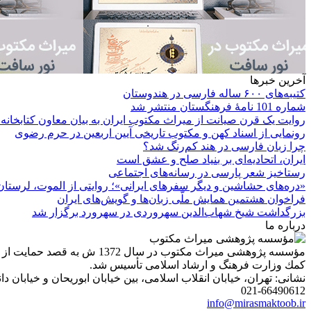
آخرین خبرها
کتیبه‌های ۶۰۰ ساله فارسی در هندوستان
شماره 101 نامۀ فرهنگستان منتشر شد
روایت یک قرن صیانت از میراث مکتوب ایران به بیان معاون کتابخانه
رونمایی از اسناد کهن و مکتوب تاریخی آیین اربعین در حرم رضوی
چرا زبان فارسی در هند کم‌رنگ شد؟
ایران، اتحادیه‌ای بر بنیاد صلح و عشق است
رستاخیز شعر پارسی در رسانه‌های اجتماعی
«دره‌های حشاشین و دیگر سفرهای ایرانی»؛ روایتی از الموت، لرستان 
فراخوان هشتمین همایش ملّی زبان‌ها و گویش‌های ایران
بزرگداشت شیخ شهاب‌الدین سهروردی در سهرورد برگزار شد
درباره ما
مؤسسه پژوهشی میراث مكتوب 
كمك وزارت فرهنگ و ارشاد اسلامی تأسیس شد.
نشانی: تهران، خیابان انقلاب اسلامی، بین خیابان ابوریحان و خیابان دانشگاه، شمارۀ 1182 (ساختمان
021-66490612
info@mirasmaktoob.ir