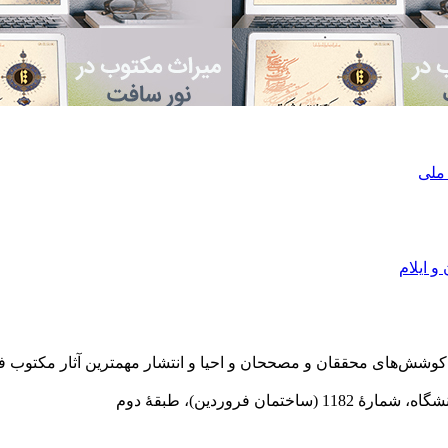
 ملی
و ایلام
در سال 1372 ش به قصد حمایت از كوشش‌های محققان و مصححان و احیا و انتشار مهمترین
 فروردین)، طبقۀ دوم