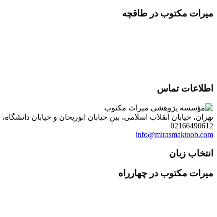
میرات مکتوب در طاقچه
اطلاعات تماس
تهران، خیابان انقلاب اسلامی، بین خیابان ابوریحان و خیابان دانشگاه، شمارۀ 1182 (ساختمان فروردین)، طبقۀ دوم، واحد 8 ، روابط عمومی مؤسسه پژوهی میراث مکتوب؛ صندوق
02166490612
info@mirasmaktoob.com
انتخاب زبان
میرات مکتوب در چهارراه