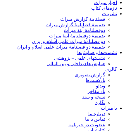
اخبار میراث
تازه‌های کتاب
نشریات
فصلنامۀ گزارش میراث
ضمیمۀ فصلنامۀ گزارش میراث
دوفصلنامۀ آینۀ میراث
ضمیمۀ دوفصلنامۀ آینۀ میراث
دو فصلنامۀ میراث علمی اسلام و ایران
ضمیمۀ دو فصلنامۀ میراث علمی اسلام و ایران
نشست‌ها و همایش‌ها
نشستهای علمی – پژوهشی
همایش های داخلی و بین المللی
گالری
گزارش تصویری
پادکست‌ها
ویدئو
یاد مفاخر
نسخه و سند
نگاره
با میراث
درباره ما
تماس با ما
عضویت در خبرنامه
کتابشناسی