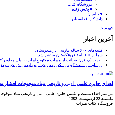
فروشگاه کتاب
■ پخش زنده
♥ حامیان
دانشگاه افغانستان
فهرست
آخرین اخبار
کتیبه‌های ۶۰۰ ساله فارسی در هندوستان
شماره 101 نامۀ فرهنگستان منتشر شد
روایت یک قرن صیانت از میراث مکتوب ایران به بیان معاون کتا
رونمایی از اسناد کهن و مکتوب تاریخی آیین اربعین در حرم رض
اهدای جایزه علمی- ادبی و تاریخی بنیاد موقوفات افشار به
مراسم اهداء بیست و یکمین جایزه علمی- ادبی و تاریخی بنیاد موقوفات دکتر محمود افشار یزدی در روز شنبه ۲۱ اردیبهشت م
یکشنبه 22 اردیبهشت 1392
فروشگاه کتاب میراث