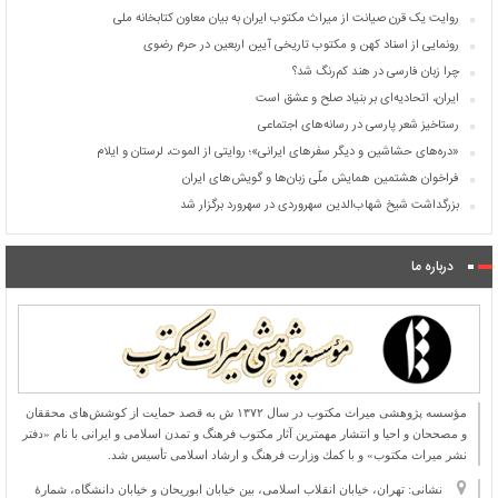
روایت یک قرن صیانت از میراث مکتوب ایران به بیان معاون کتابخانه ملی
رونمایی از اسناد کهن و مکتوب تاریخی آیین اربعین در حرم رضوی
چرا زبان فارسی در هند کم‌رنگ شد؟
ایران، اتحادیه‌ای بر بنیاد صلح و عشق است
رستاخیز شعر پارسی در رسانه‌های اجتماعی
«دره‌های حشاشین و دیگر سفرهای ایرانی»؛ روایتی از الموت، لرستان و ایلام
فراخوان هشتمین همایش ملّی زبان‌ها و گویش‌های ایران
بزرگداشت شیخ شهاب‌الدین سهروردی در سهرورد برگزار شد
درباره ما
مؤسسه پژوهشی میراث مكتوب در سال ۱۳۷۲ ش به قصد حمایت از كوشش‌های محققان
و مصححان و احیا و انتشار مهمترین آثار مكتوب فرهنگ و تمدن اسلامی و ایرانی با نام «دفتر
نشر میراث مكتوب» و با كمك وزارت فرهنگ و ارشاد اسلامی تأسیس شد.
نشانی: تهران، خیابان انقلاب اسلامی، بین خیابان ابوریحان و خیابان دانشگاه، شمارۀ