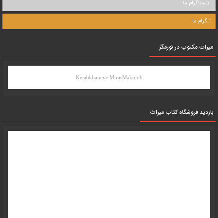
اینستاگرام ما
تلگرام ما
میرات مکتوب در نورمگز
Ketabkhaneye MirasMaktoob
بازدید فروشگاه کتاب میراث