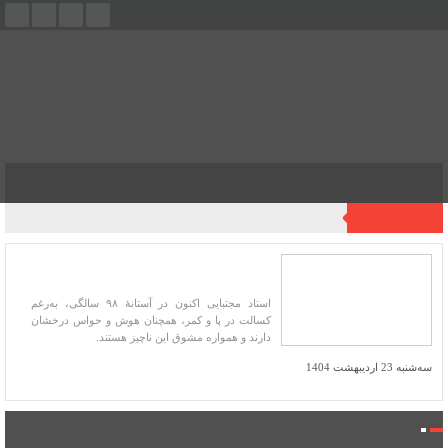
فهرست
آخرین اخبار
ویرایش جدید بوطیقای ارسطو از استاد فتح‌الله‌
مجتبایی
استاد مجتبایی اکنون در آستانۀ ۹۸ سالگی، به‌رغم
کسالت در پا و کمر، همچنان هوش و حواس درخشان
دارند و همواره مشوق این ناچیز هستند.
سه‌شنبه 23 اردیبهشت 1404
فروشگاه کتاب میراث