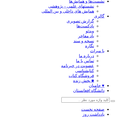
نشست‌ها و همایش‌ها
نشستهای علمی – پژوهشی
همایش های داخلی و بین المللی
گالری
گزارش تصویری
پادکست‌ها
ویدئو
یاد مفاخر
نسخه و سند
نگاره
با میراث
درباره ما
تماس با ما
عضویت در خبرنامه
کتابشناسی
فروشگاه کتاب
■ پخش زنده
♥ حامیان
دانشگاه افغانستان
صفحه نخست
یادداشت روز