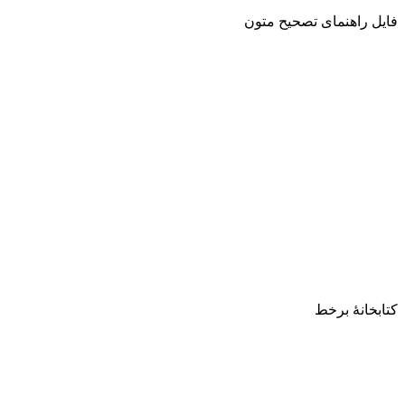
فایل راهنمای تصحیح متون
کتابخانۀ برخط