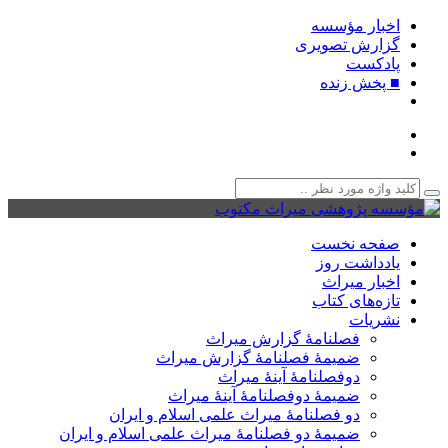
اخبار مؤسسه
گزارش تصویری
پادکست‌
■ پخش زنده
صفحه نخست
یادداشت روز
اخبار میراث
تازه‌های کتاب
نشریات
فصلنامۀ گزارش میراث
ضمیمۀ فصلنامۀ گزارش میراث
دوفصلنامۀ آینۀ میراث
ضمیمۀ دوفصلنامۀ آینۀ میراث
دو فصلنامۀ میراث علمی اسلام و ایران
ضمیمۀ دو فصلنامۀ میراث علمی اسلام و ایران