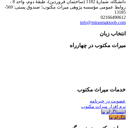
دانشگاه، شمارۀ 1182 (ساختمان فروردین)، طبقۀ دوم، واحد 8 ،
روابط عمومی مؤسسه پژوهی میراث مکتوب؛ صندوق پستی: 569-
13185
02166490612
info@mirasmaktoob.com
انتخاب زبان
میرات مکتوب در چهارراه
خدمات میراث مکتوب
عضویت در خبرنامه
نرم افزار میراث مکتوب
اینستاگرام ما
تلگرام ما