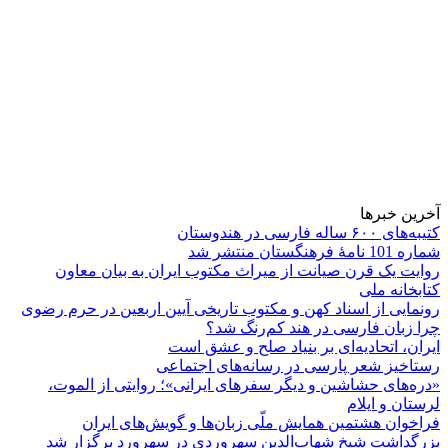
آخرین خبرها
کتیبه‌های ۶۰۰ ساله فارسی در هندوستان
شماره 101 نامۀ فرهنگستان منتشر شد
روایت یک قرن صیانت از میراث مکتوب ایران به بیان معاون
کتابخانه ملی
رونمایی از اسناد کهن و مکتوب تاریخی آیین اربعین در حرم رضوی
چرا زبان فارسی در هند کم‌رنگ شد؟
ایران، اتحادیه‌ای بر بنیاد صلح و عشق است
رستاخیز شعر پارسی در رسانه‌های اجتماعی
«دره‌های حشاشین و دیگر سفرهای ایرانی»؛ روایتی از الموت،
لرستان و ایلام
فراخوان هشتمین همایش ملّی زبان‌ها و گویش‌های ایران
بزرگداشت شیخ شهاب‌الدین سهروردی در سهرورد برگزار شد