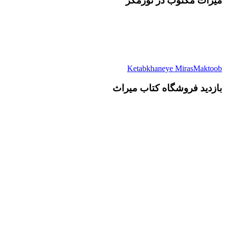
میرات مکتوب در نورمگز
Ketabkhaneye MirasMaktoob
بازدید فروشگاه کتاب میراث