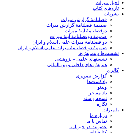
اخبار میراث
تازه‌های کتاب
نشریات
فصلنامۀ گزارش میراث
ضمیمۀ فصلنامۀ گزارش میراث
دوفصلنامۀ آینۀ میراث
ضمیمۀ دوفصلنامۀ آینۀ میراث
دو فصلنامۀ میراث علمی اسلام و ایران
ضمیمۀ دو فصلنامۀ میراث علمی اسلام و ایران
نشست‌ها و همایش‌ها
نشستهای علمی – پژوهشی
همایش های داخلی و بین المللی
گالری
گزارش تصویری
پادکست‌ها
ویدئو
یاد مفاخر
نسخه و سند
نگاره
با میراث
درباره ما
تماس با ما
عضویت در خبرنامه
کتابشناسی