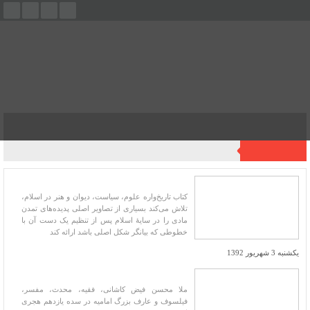
فهرست
آخرین اخبار
تاریخ‌واره علوم، سیاست، دیوان و هنر در اسلام
کتاب تاریخ‌واره علوم، سیاست، دیوان و هنر در اسلام،
تلاش می‌‌کند بسیاری از تصاویر اصلی پدیده‌های تمدن
مادی را در سایهٔ اسلام پس از تنظیم یک دست آن با
خطوطی که بیانگر شکل اصلی باشد ارائه کند
یکشنبه 3 شهریور 1392
«کهربای عشق»، آینه آثار فیض کاشانی
ملا محسن فیض کاشانی، فقیه، محدث، مفسر،
فیلسوف و عارف بزرگ امامیه در سده یازدهم هجری