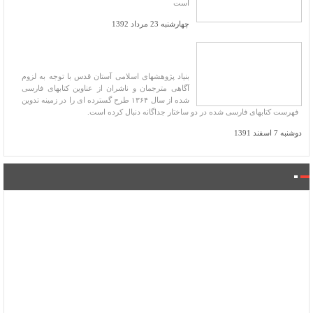
است
چهارشنبه 23 مرداد 1392
تدوین جلد ششم فهرست کتاب‌های فارسی
چاپ شده
بنیاد پژوهشهای اسلامی آستان قدس با توجه به لزوم
آگاهی مترجمان و ناشران از عناوین کتابهای فارسی
شده از سال ۱۳۶۴ طرح گسترده ای را در زمینه تدوین
فهرست کتابهای فارسی شده در دو ساختار جداگانه دنبال کرده است.
دوشنبه 7 اسفند 1391
فروشگاه کتاب میراث