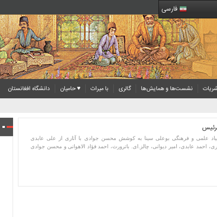
فارسی
ریات
نشست‌ها و همایش‌ها
گالری
با میراث
♥ حامیان
دانشگاه افغانستان
لرئیس
اد علمی و فرهنگی بوعلی سینا به کوشش محسن جوادی با آثاری از علی عابدی
ی، احمد عابدی، امیر دیوانی، چالز.ای. باترورث، احمد فؤاد الاهوانی و محسن جوادی