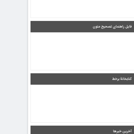
فایل راهنمای تصحیح متون
کتابخانۀ برخط
آخرین خبرها