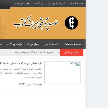
اخبار مؤسسه
گزارش تصویری
پادکست‌
■ پخش زنده
صفحه نخست
یادداشت روز
اخبار میراث
تازه‌های کتاب
نش
آخرین اخبار
شماره ۱۰۱ نامۀ فرهنگستان منتشر شد
بارقه‌هایی از حکمت عملی شیخ ا
حکمت عملی شیخ الرئیس
به همت بنی
شاهرودی، محمد لگنهاوزن، فتحعلی اکبر
تدوین شده است.
دوشنبه ۶ خرداد ۱۳۹۲