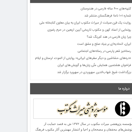
کتیبه‌های ۶۰۰ ساله فارسی در هندوستان
شماره ۱۰۱ نامۀ فرهنگستان منتشر شد
روایت یک قرن صیانت از میراث مکتوب ایران به بیان معاون کتابخانه ملی
رونمایی از اسناد کهن و مکتوب تاریخی آیین اربعین در حرم رضوی
چرا زبان فارسی در هند کم‌رنگ شد؟
ایران، اتحادیه‌ای بر بنیاد صلح و عشق است
رستاخیز شعر پارسی در رسانه‌های اجتماعی
«دره‌های حشاشین و دیگر سفرهای ایرانی»؛ روایتی از الموت، لرستان و ایلام
فراخوان هشتمین همایش ملّی زبان‌ها و گویش‌های ایران
بزرگداشت شیخ شهاب‌الدین سهروردی در سهرورد برگزار شد
درباره ما
مؤسسه پژوهشی میراث مكتوب در سال ۱۳۷۲ ش به قصد حمایت از
وشش‌های محققان و مصححان و احیا و انتشار مهمترین آثار مكتوب فرهنگ