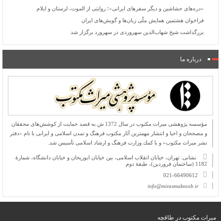
«دره‌های حشاشین و دیگر سفرهای ایرانی»؛ روایتی از الموت، لرستان و ایلام
فراخوان هشتمین همایش ملّی زبان‌ها و گویش‌های ایران
بزرگداشت شیخ شهاب‌الدین سهروردی در سهرورد برگزار شد
درباره ما
مؤسسه پژوهشی میراث مكتوب در سال 1372 ش به قصد حمایت از كوشش‌های محققان
و مصححان و احیا و انتشار مهمترین آثار مكتوب فرهنگ و تمدن اسلامی و ایرانی با نام «دفتر
نشر میراث مكتوب» و با كمك وزارت فرهنگ و ارشاد اسلامی تأسیس شد.
نشانی: تهران، خیابان انقلاب اسلامی، بین خیابان ابوریحان و خیابان دانشگاه، شمارۀ
1182 (ساختمان فروردین)، طبقۀ دوم
021-66490612
info@mirasmaktoob.ir
میرات مکتوب در طاقچه