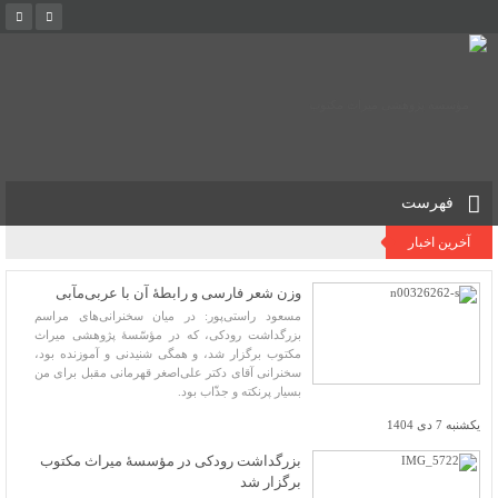
فهرست
آخرین اخبار
وزن شعر فارسی و رابطۀ آن با عربی‌مآبی
مسعود راستی‌پور: در میان سخنرانی‌های مراسم
بزرگداشت رودکی، که در مؤسّسۀ پژوهشی میراث
مکتوب برگزار شد، و همگی شنیدنی و آموزنده بود،
سخنرانی آقای دکتر علی‌اصغر قهرمانی مقبل برای من
بسیار پرنکته و جذّاب بود.
یکشنبه 7 دی 1404
بزرگداشت رودکی در مؤسسۀ میراث مکتوب
برگزار شد