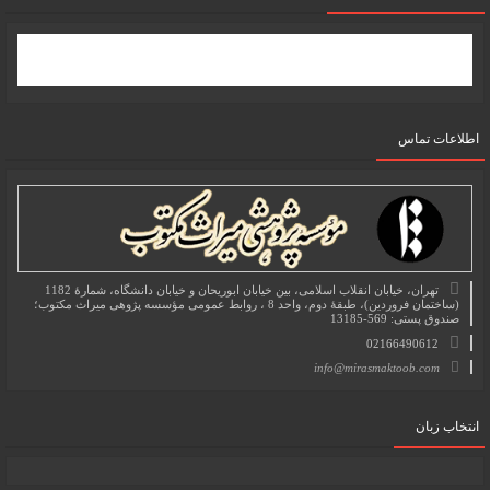
اطلاعات تماس
تهران، خیابان انقلاب اسلامی، بین خیابان ابوریحان و خیابان دانشگاه، شمارۀ 1182
(ساختمان فروردین)، طبقۀ دوم، واحد 8 ، روابط عمومی مؤسسه پژوهی میراث مکتوب؛
صندوق پستی: 569-13185
02166490612
info@mirasmaktoob.com
انتخاب زبان