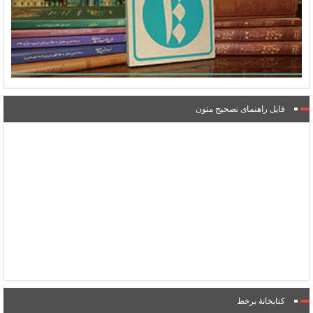
فایل راهنمای تصحیح متون
کتابخانۀ برخط