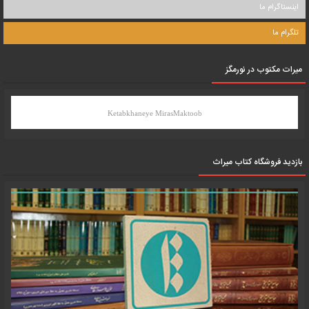
اینستاگرام ما
تلگرام ما
میرات مکتوب در نورمگز
Ketabkhaneye MirasMaktoob
بازدید فروشگاه کتاب میراث