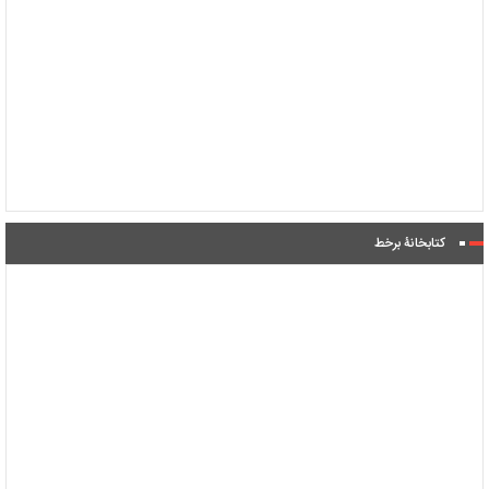
کتابخانۀ برخط