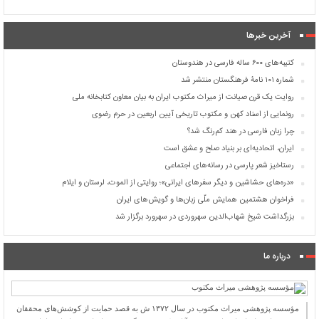
آخرین خبرها
کتیبه‌های ۶۰۰ ساله فارسی در هندوستان
شماره ۱۰۱ نامۀ فرهنگستان منتشر شد
روایت یک قرن صیانت از میراث مکتوب ایران به بیان معاون کتابخانه ملی
رونمایی از اسناد کهن و مکتوب تاریخی آیین اربعین در حرم رضوی
چرا زبان فارسی در هند کم‌رنگ شد؟
ایران، اتحادیه‌ای بر بنیاد صلح و عشق است
رستاخیز شعر پارسی در رسانه‌های اجتماعی
«دره‌های حشاشین و دیگر سفرهای ایرانی»؛ روایتی از الموت، لرستان و ایلام
فراخوان هشتمین همایش ملّی زبان‌ها و گویش‌های ایران
بزرگداشت شیخ شهاب‌الدین سهروردی در سهرورد برگزار شد
درباره ما
مؤسسه پژوهشی میراث مكتوب در سال ۱۳۷۲ ش به قصد حمایت از كوشش‌های محققان