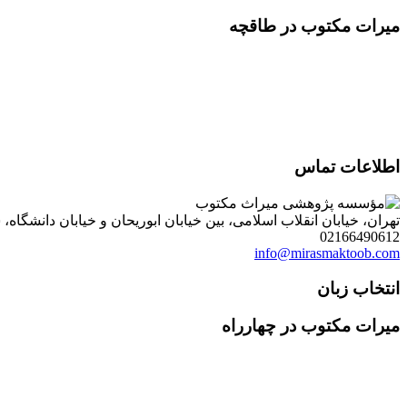
میرات مکتوب در طاقچه
اطلاعات تماس
تهران، خیابان انقلاب اسلامی، بین خیابان ابوریحان و خیابان دانشگاه، شمارۀ 1182 (ساختمان فروردین)، طبقۀ دوم، واحد 8 ، روابط عمومی مؤسسه پژوهی میراث مکتوب؛ صندوق
02166490612
info@mirasmaktoob.com
انتخاب زبان
میرات مکتوب در چهارراه