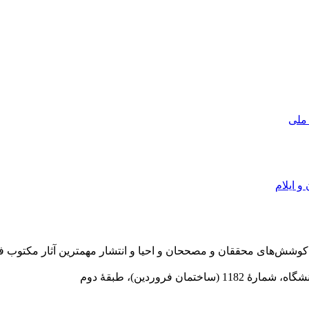
 ملی
و ایلام
در سال 1372 ش به قصد حمایت از كوشش‌های محققان و مصححان و احیا و انتشار مهمترین
 فروردین)، طبقۀ دوم