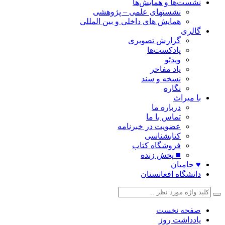
نشست‌ها و همایش‌ها
نشستهای علمی – پژوهشی
همایش های داخلی و بین المللی
گالری
گزارش تصویری
پادکست‌ها
ویدئو
یاد مفاخر
نسخه و سند
نگاره
با میراث
درباره ما
تماس با ما
عضویت در خبرنامه
کتابشناسی
فروشگاه کتاب
■ پخش زنده
♥ حامیان
دانشگاه افغانستان
صفحه نخست
یادداشت روز