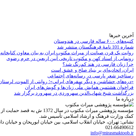
آخرین خبرها
کتیبه‌های ۶۰۰ ساله فارسی در هندوستان
شماره 101 نامۀ فرهنگستان منتشر شد
روایت یک قرن صیانت از میراث مکتوب ایران به بیان معاون کتابخانه
رونمایی از اسناد کهن و مکتوب تاریخی آیین اربعین در حرم رضوی
چرا زبان فارسی در هند کم‌رنگ شد؟
ایران، اتحادیه‌ای بر بنیاد صلح و عشق است
رستاخیز شعر پارسی در رسانه‌های اجتماعی
«دره‌های حشاشین و دیگر سفرهای ایرانی»؛ روایتی از الموت، لرستان 
فراخوان هشتمین همایش ملّی زبان‌ها و گویش‌های ایران
بزرگداشت شیخ شهاب‌الدین سهروردی در سهرورد برگزار شد
درباره ما
مؤسسه پژوهشی میراث مكتوب 
كمك وزارت فرهنگ و ارشاد اسلامی تأسیس شد.
نشانی: تهران، خیابان انقلاب اسلامی، بین خیابان ابوریحان و خیابان دانشگاه، شمارۀ 1182 (ساختمان
021-66490612
info@mirasmaktoob.ir