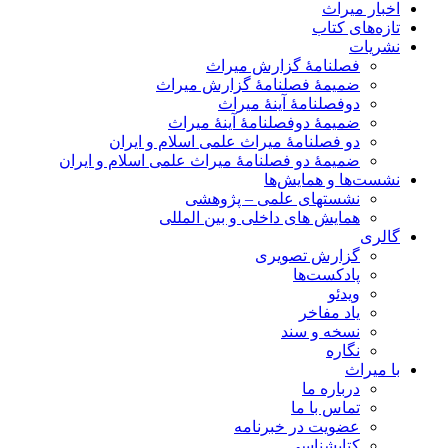
اخبار میراث
تازه‌های کتاب
نشریات
فصلنامۀ گزارش میراث
ضمیمۀ فصلنامۀ گزارش میراث
دوفصلنامۀ آینۀ میراث
ضمیمۀ دوفصلنامۀ آینۀ میراث
دو فصلنامۀ میراث علمی اسلام و ایران
ضمیمۀ دو فصلنامۀ میراث علمی اسلام و ایران
نشست‌ها و همایش‌ها
نشستهای علمی – پژوهشی
همایش های داخلی و بین المللی
گالری
گزارش تصویری
پادکست‌ها
ویدئو
یاد مفاخر
نسخه و سند
نگاره
با میراث
درباره ما
تماس با ما
عضویت در خبرنامه
کتابشناسی