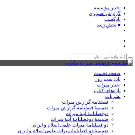
اخبار مؤسسه
گزارش تصویری
پادکست‌
■ پخش زنده
صفحه نخست
یادداشت روز
اخبار میراث
تازه‌های کتاب
نشریات
فصلنامۀ گزارش میراث
ضمیمۀ فصلنامۀ گزارش میراث
دوفصلنامۀ آینۀ میراث
ضمیمۀ دوفصلنامۀ آینۀ میراث
دو فصلنامۀ میراث علمی اسلام و ایران
ضمیمۀ دو فصلنامۀ میراث علمی اسلام و ایران