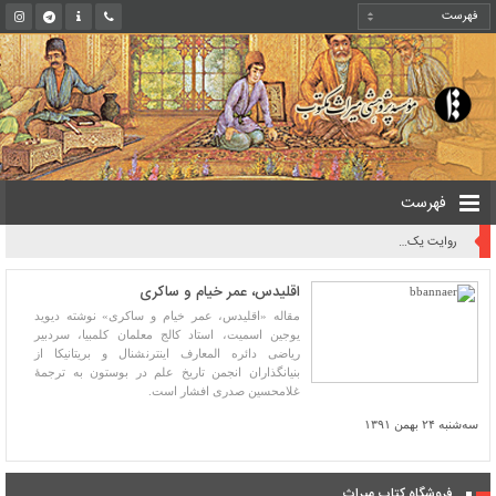
فهرست
روایت یک قرن صیانت از میراث مکتوب ایران به بیان معاون کتابخانه ملی
اقلیدس، عمر خیام و ساکری
مقاله «اقلیدس، عمر خیام و ساکری» نوشته دیوید
یوجین اسمیت، استاد کالج معلمان کلمبیا، سردبیر
ریاضی دائره المعارف اینترنشنال و بریتانیکا از
بنیانگذاران انجمن تاریخ علم در بوستون به ترجمۀ
غلامحسین صدری افشار است.
سه‌شنبه ۲۴ بهمن ۱۳۹۱
فروشگاه کتاب میراث