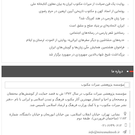
روایت یک قرن صیانت از میراث مکتوب ایران به بیان معاون کتابخانه ملی
رونمایی از اسناد کهن و مکتوب تاریخی آیین اربعین در حرم رضوی
چرا زبان فارسی در هند کم‌رنگ شد؟
ایران، اتحادیه‌ای بر بنیاد صلح و عشق است
رستاخیز شعر پارسی در رسانه‌های اجتماعی
«دره‌های حشاشین و دیگر سفرهای ایرانی»؛ روایتی از الموت، لرستان و ایلام
فراخوان هشتمین همایش ملّی زبان‌ها و گویش‌های ایران
بزرگداشت شیخ شهاب‌الدین سهروردی در سهرورد برگزار شد
درباره ما
مؤسسه پژوهشی میراث مكتوب در سال ۱۳۷۲ ش به قصد حمایت از كوشش‌های محققان
و مصححان و احیا و انتشار مهمترین آثار مكتوب فرهنگ و تمدن اسلامی و ایرانی با نام «دفتر
نشر میراث مكتوب» و با كمك وزارت فرهنگ و ارشاد اسلامی تأسیس شد.
نشانی: تهران، خیابان انقلاب اسلامی، بین خیابان ابوریحان و خیابان دانشگاه، شمارۀ
۱۱۸۲ (ساختمان فروردین)، طبقۀ دوم
۰۲۱-۶۶۴۹۰۶۱۲
info@mirasmaktoob.ir