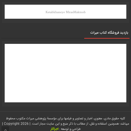
Ketabkhaneye MirasMaktoob
بازدید فروشگاه کتاب میراث
کلیه حقوق مادی، معنوی، اخبار و تصاویر و فیلمها برای مؤسسۀ پژوهشی میراث مکتوب محفوظ
میباشد؛ همچنین استفاده و نقل، از مطالب با ذکر منبع و این سایت مجاز است. | Copyright 2026 |
طراحی و توسعه :
اجراکار