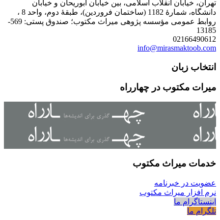
تهران، خیابان انقلاب اسلامی، بین خیابان ابوریحان و خیابان
دانشگاه، شمارۀ 1182 (ساختمان فروردین)، طبقۀ دوم، واحد 8 ،
روابط عمومی مؤسسه پژوهی میراث مکتوب؛ صندوق پستی: 569-
13185
02166490612
info@mirasmaktoob.com
انتخاب زبان
میرات مکتوب در چهارراه
خدمات میراث مکتوب
عضویت در خبرنامه
نرم افزار میراث مکتوب
اینستاگرام ما
تلگرام ما