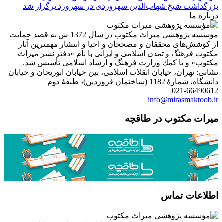
بزرگداشت شیخ شهاب‌الدین سهروردی در سهرورد برگزار شد
درباره ما
مؤسسه پژوهشی میراث مكتوب در سال 1372 ش به قصد حمایت
از كوشش‌های محققان و مصححان و احیا و انتشار مهمترین آثار
مكتوب فرهنگ و تمدن اسلامی و ایرانی با نام «دفتر نشر میراث
مكتوب» و با كمك وزارت فرهنگ و ارشاد اسلامی تأسیس شد.
نشانی: تهران، خیابان انقلاب اسلامی، بین خیابان ابوریحان و خیابان
دانشگاه، شمارۀ 1182 (ساختمان فروردین)، طبقۀ دوم
021-66490612
info@mirasmaktoob.ir
میرات مکتوب در طاقچه
اطلاعات تماس