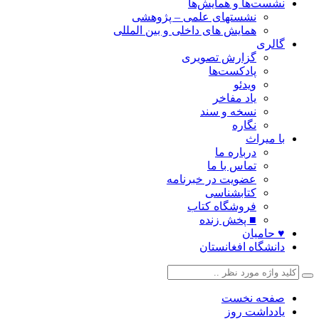
نشست‌ها و همایش‌ها
نشستهای علمی – پژوهشی
همایش های داخلی و بین المللی
گالری
گزارش تصویری
پادکست‌ها
ویدئو
یاد مفاخر
نسخه و سند
نگاره
با میراث
درباره ما
تماس با ما
عضویت در خبرنامه
کتابشناسی
فروشگاه کتاب
■ پخش زنده
♥ حامیان
دانشگاه افغانستان
صفحه نخست
یادداشت روز