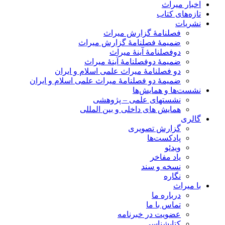
اخبار میراث
تازه‌های کتاب
نشریات
فصلنامۀ گزارش میراث
ضمیمۀ فصلنامۀ گزارش میراث
دوفصلنامۀ آینۀ میراث
ضمیمۀ دوفصلنامۀ آینۀ میراث
دو فصلنامۀ میراث علمی اسلام و ایران
ضمیمۀ دو فصلنامۀ میراث علمی اسلام و ایران
نشست‌ها و همایش‌ها
نشستهای علمی – پژوهشی
همایش های داخلی و بین المللی
گالری
گزارش تصویری
پادکست‌ها
ویدئو
یاد مفاخر
نسخه و سند
نگاره
با میراث
درباره ما
تماس با ما
عضویت در خبرنامه
کتابشناسی