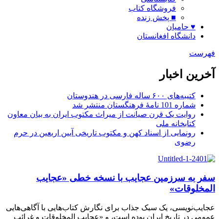
فروشگاه کتاب
■ پخش زنده
♥ حامیان
دانشگاه افغانستان
فهرست
آخرین اخبار
کتیبه‌های ۶۰۰ ساله فارسی در هندوستان
شماره 101 نامۀ فرهنگستان منتشر شد
روایت یک قرن صیانت از میراث مکتوب ایران به بیان معاون
کتابخانه ملی
رونمایی از اسناد کهن و مکتوب تاریخی آیین اربعین در حرم
رضوی
سفر به سرزمین عجایب با نسخه خطی «عجایب
المخلوقات»
عجایب‌نویسی، یک سبک جذاب برای نگارش کتاب‌هایی با آگاهی‌هایی
عمومی در تاریخ ایران بوده است، و «عجایب المخلوقات و غرائب