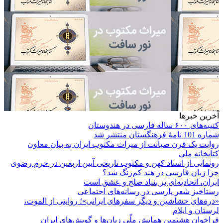
آخرین خبرها
کتیبه‌های ۶۰۰ ساله فارسی در هندوستان
شماره 101 نامۀ فرهنگستان منتشر شد
روایت یک قرن صیانت از میراث مکتوب ایران به بیان معاون
کتابخانه ملی
رونمایی از اسناد کهن و مکتوب تاریخی آیین اربعین در حرم رضوی
چرا زبان فارسی در هند کم‌رنگ شد؟
ایران، اتحادیه‌ای بر بنیاد صلح و عشق است
رستاخیز شعر پارسی در رسانه‌های اجتماعی
«دره‌های حشاشین و دیگر سفرهای ایرانی»؛ روایتی از الموت،
لرستان و ایلام
فراخوان هشتمین همایش ملّی زبان‌ها و گویش‌های ایران