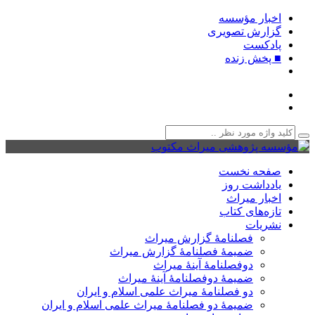
اخبار مؤسسه
گزارش تصویری
پادکست‌
■ پخش زنده
صفحه نخست
یادداشت روز
اخبار میراث
تازه‌های کتاب
نشریات
فصلنامۀ گزارش میراث
ضمیمۀ فصلنامۀ گزارش میراث
دوفصلنامۀ آینۀ میراث
ضمیمۀ دوفصلنامۀ آینۀ میراث
دو فصلنامۀ میراث علمی اسلام و ایران
ضمیمۀ دو فصلنامۀ میراث علمی اسلام و ایران