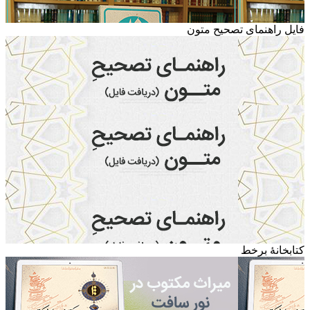
فایل راهنمای تصحیح متون
کتابخانۀ برخط