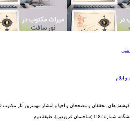
 ملی
و ایلام
در سال 1372 ش به قصد حمایت از كوشش‌های محققان و مصححان و احیا و انتشار مهمترین
 فروردین)، طبقۀ دوم