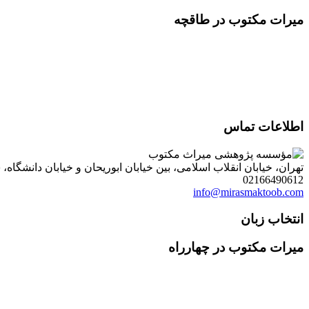
میرات مکتوب در طاقچه
اطلاعات تماس
تهران، خیابان انقلاب اسلامی، بین خیابان ابوریحان و خیابان دانشگاه، شمارۀ 1182 (ساختمان فروردین)، طبقۀ دوم، واحد 8 ، روابط عمومی مؤسسه پژوهی میراث مکتوب؛ صندوق
02166490612
info@mirasmaktoob.com
انتخاب زبان
میرات مکتوب در چهارراه