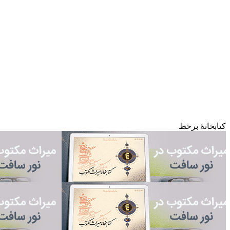
کتابخانۀ برخط