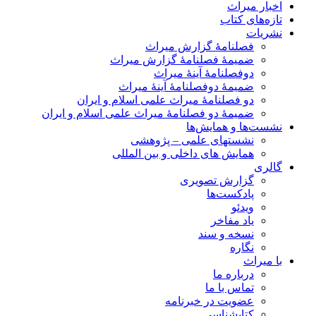
اخبار میراث
تازه‌های کتاب
نشریات
فصلنامۀ گزارش میراث
ضمیمۀ فصلنامۀ گزارش میراث
دوفصلنامۀ آینۀ میراث
ضمیمۀ دوفصلنامۀ آینۀ میراث
دو فصلنامۀ میراث علمی اسلام و ایران
ضمیمۀ دو فصلنامۀ میراث علمی اسلام و ایران
نشست‌ها و همایش‌ها
نشستهای علمی – پژوهشی
همایش های داخلی و بین المللی
گالری
گزارش تصویری
پادکست‌ها
ویدئو
یاد مفاخر
نسخه و سند
نگاره
با میراث
درباره ما
تماس با ما
عضویت در خبرنامه
کتابشناسی