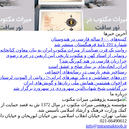
آخرین خبرها
کتیبه‌های ۶۰۰ ساله فارسی در هندوستان
شماره 101 نامۀ فرهنگستان منتشر شد
روایت یک قرن صیانت از میراث مکتوب ایران به بیان معاون کتابخانه
رونمایی از اسناد کهن و مکتوب تاریخی آیین اربعین در حرم رضوی
چرا زبان فارسی در هند کم‌رنگ شد؟
ایران، اتحادیه‌ای بر بنیاد صلح و عشق است
رستاخیز شعر پارسی در رسانه‌های اجتماعی
«دره‌های حشاشین و دیگر سفرهای ایرانی»؛ روایتی از الموت، لرستان 
فراخوان هشتمین همایش ملّی زبان‌ها و گویش‌های ایران
بزرگداشت شیخ شهاب‌الدین سهروردی در سهرورد برگزار شد
درباره ما
مؤسسه پژوهشی میراث مكتوب 
كمك وزارت فرهنگ و ارشاد اسلامی تأسیس شد.
نشانی: تهران، خیابان انقلاب اسلامی، بین خیابان ابوریحان و خیابان دانشگاه، شمارۀ 1182 (ساختمان
021-66490612
info@mirasmaktoob.ir