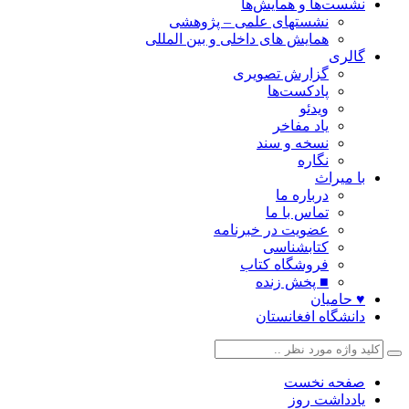
نشست‌ها و همایش‌ها
نشستهای علمی – پژوهشی
همایش های داخلی و بین المللی
گالری
گزارش تصویری
پادکست‌ها
ویدئو
یاد مفاخر
نسخه و سند
نگاره
با میراث
درباره ما
تماس با ما
عضویت در خبرنامه
کتابشناسی
فروشگاه کتاب
■ پخش زنده
♥ حامیان
دانشگاه افغانستان
صفحه نخست
یادداشت روز