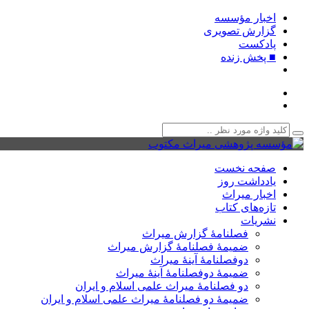
اخبار مؤسسه
گزارش تصویری
پادکست‌
■ پخش زنده
صفحه نخست
یادداشت روز
اخبار میراث
تازه‌های کتاب
نشریات
فصلنامۀ گزارش میراث
ضمیمۀ فصلنامۀ گزارش میراث
دوفصلنامۀ آینۀ میراث
ضمیمۀ دوفصلنامۀ آینۀ میراث
دو فصلنامۀ میراث علمی اسلام و ایران
ضمیمۀ دو فصلنامۀ میراث علمی اسلام و ایران