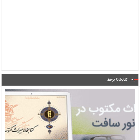
کتابخانۀ برخط