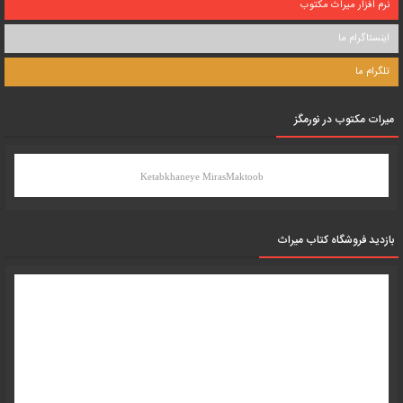
نرم افزار میراث مکتوب
اینستاگرام ما
تلگرام ما
میرات مکتوب در نورمگز
Ketabkhaneye MirasMaktoob
بازدید فروشگاه کتاب میراث