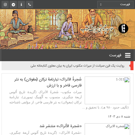
فهرست
روایت یک قرن صیانت از میراث مکتوب ایران به بیان معاون کتابخانه ملی
شَجرة‌ُ الاَتراک؛ تبارنامۀ ترکان (مغولان) به نثر
فارسی فاخر و با ارزش
میراث مکتوب- شَجرة‌ُ الاَتراک (گزیدۀ تاریخ اُلوس
اَربعۀ چنگیزی، منسوب به اُلُغ‌بیگ تیموری)، تبارنامۀ
ترکان (مغولان) به نثر فارسی فاخر، از مؤلفی ناشناخته
(تألیف حدود ۹۸۰ هـ)، با تحقیق و ...
شنبه ۸ دی ۱۴۰۳
«شجرة الأتراک» منتشر شد
«شَجرة‌ُ الاَتراک» (گزیدۀ تاریخ اُلوس اَربعۀ چنگیزی،