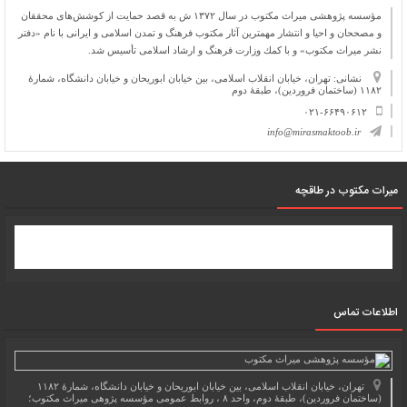
مؤسسه پژوهشی میراث مكتوب در سال ۱۳۷۲ ش به قصد حمایت از كوشش‌های محققان
و مصححان و احیا و انتشار مهمترین آثار مكتوب فرهنگ و تمدن اسلامی و ایرانی با نام «دفتر
نشر میراث مكتوب» و با كمك وزارت فرهنگ و ارشاد اسلامی تأسیس شد.
نشانی: تهران، خیابان انقلاب اسلامی، بین خیابان ابوریحان و خیابان دانشگاه، شمارۀ
۱۱۸۲ (ساختمان فروردین)، طبقۀ دوم
۰۲۱-۶۶۴۹۰۶۱۲
info@mirasmaktoob.ir
میرات مکتوب در طاقچه
اطلاعات تماس
تهران، خیابان انقلاب اسلامی، بین خیابان ابوریحان و خیابان دانشگاه، شمارۀ ۱۱۸۲
(ساختمان فروردین)، طبقۀ دوم، واحد ۸ ، روابط عمومی مؤسسه پژوهی میراث مکتوب؛