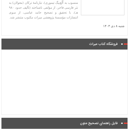
منسوب به اُلُغ‌بیگ تیموری)، تبارنامۀ ترکان (مغولان) به
نثر فارسی فاخر، از مؤلفی ناشناخته (تألیف حدود ۹۸۰
هـ)، با تحقیق و تصحیح حامد عباسی، از سوی
انتشارات مؤسسۀ پژوهشی میراث مکتوب منتشر شد.
شنبه ۸ دی ۱۴۰۳
فروشگاه کتاب میراث
فایل راهنمای تصحیح متون