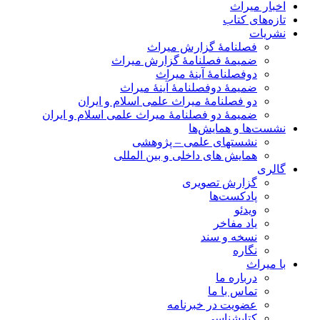
اخبار میراث
تازه‌های کتاب
نشریات
فصلنامۀ گزارش میراث
ضمیمۀ فصلنامۀ گزارش میراث
دوفصلنامۀ آینۀ میراث
ضمیمۀ دوفصلنامۀ آینۀ میراث
دو فصلنامۀ میراث علمی اسلام و ایران
ضمیمۀ دو فصلنامۀ میراث علمی اسلام و ایران
نشست‌ها و همایش‌ها
نشستهای علمی – پژوهشی
همایش های داخلی و بین المللی
گالری
گزارش تصویری
پادکست‌ها
ویدئو
یاد مفاخر
نسخه و سند
نگاره
با میراث
درباره ما
تماس با ما
عضویت در خبرنامه
کتابشناسی