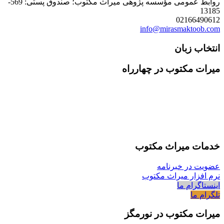
روابط عمومی مؤسسه پژوهی میراث مکتوب؛ صندوق پستی: 569-
13185
02166490612
info@mirasmaktoob.com
انتخاب زبان
میرات مکتوب در چهارراه
خدمات میراث مکتوب
عضویت در خبرنامه
نرم افزار میراث مکتوب
اینستاگرام ما
تلگرام ما
میرات مکتوب در نورمگز