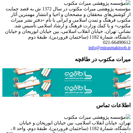
مؤسسه پژوهشی میراث مكتوب در سال 1372 ش به قصد حمایت
از كوشش‌های محققان و مصححان و احیا و انتشار مهمترین آثار
مكتوب فرهنگ و تمدن اسلامی و ایرانی با نام «دفتر نشر میراث
مكتوب» و با كمك وزارت فرهنگ و ارشاد اسلامی تأسیس شد.
نشانی: تهران، خیابان انقلاب اسلامی، بین خیابان ابوریحان و خیابان
دانشگاه، شمارۀ 1182 (ساختمان فروردین)، طبقۀ دوم
021-66490612
info@mirasmaktoob.ir
میرات مکتوب در طاقچه
اطلاعات تماس
تهران، خیابان انقلاب اسلامی، بین خیابان ابوریحان و خیابان
دانشگاه، شمارۀ 1182 (ساختمان فروردین)، طبقۀ دوم، واحد 8 ،