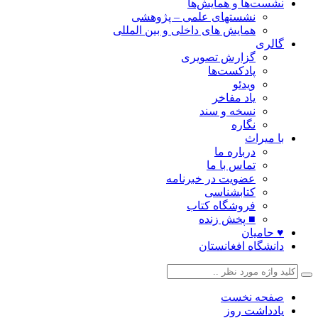
نشست‌ها و همایش‌ها
نشستهای علمی – پژوهشی
همایش های داخلی و بین المللی
گالری
گزارش تصویری
پادکست‌ها
ویدئو
یاد مفاخر
نسخه و سند
نگاره
با میراث
درباره ما
تماس با ما
عضویت در خبرنامه
کتابشناسی
فروشگاه کتاب
■ پخش زنده
♥ حامیان
دانشگاه افغانستان
صفحه نخست
یادداشت روز