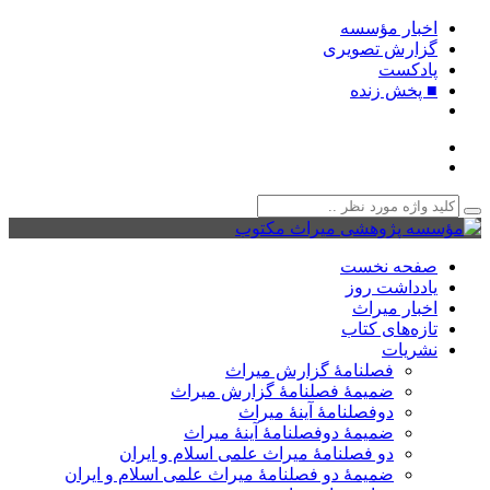
اخبار مؤسسه
گزارش تصویری
پادکست‌
■ پخش زنده
صفحه نخست
یادداشت روز
اخبار میراث
تازه‌های کتاب
نشریات
فصلنامۀ گزارش میراث
ضمیمۀ فصلنامۀ گزارش میراث
دوفصلنامۀ آینۀ میراث
ضمیمۀ دوفصلنامۀ آینۀ میراث
دو فصلنامۀ میراث علمی اسلام و ایران
ضمیمۀ دو فصلنامۀ میراث علمی اسلام و ایران