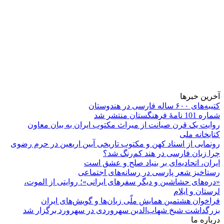
آخرین خبرها
کتیبه‌های ۶۰۰ ساله فارسی در هندوستان
شماره 101 نامۀ فرهنگستان منتشر شد
روایت یک قرن صیانت از میراث مکتوب ایران به بیان معاون
کتابخانه ملی
رونمایی از اسناد کهن و مکتوب تاریخی آیین اربعین در حرم رضوی
چرا زبان فارسی در هند کم‌رنگ شد؟
ایران، اتحادیه‌ای بر بنیاد صلح و عشق است
رستاخیز شعر پارسی در رسانه‌های اجتماعی
«دره‌های حشاشین و دیگر سفرهای ایرانی»؛ روایتی از الموت،
لرستان و ایلام
فراخوان هشتمین همایش ملّی زبان‌ها و گویش‌های ایران
بزرگداشت شیخ شهاب‌الدین سهروردی در سهرورد برگزار شد
درباره ما