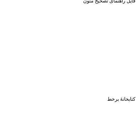
فایل راهنمای تصحیح متون
کتابخانۀ برخط