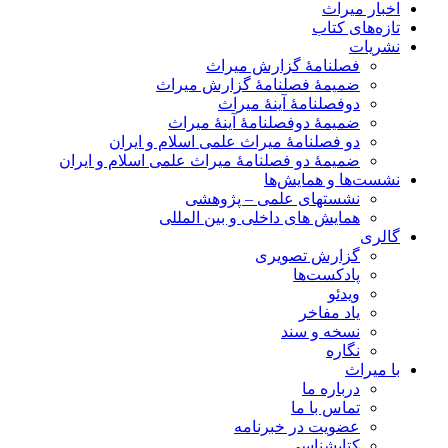
اخبار میراث
تازه‌های کتاب
نشریات
فصلنامۀ گزارش میراث
ضمیمۀ فصلنامۀ گزارش میراث
دوفصلنامۀ آینۀ میراث
ضمیمۀ دوفصلنامۀ آینۀ میراث
دو فصلنامۀ میراث علمی اسلام و ایران
ضمیمۀ دو فصلنامۀ میراث علمی اسلام و ایران
نشست‌ها و همایش‌ها
نشستهای علمی – پژوهشی
همایش های داخلی و بین المللی
گالری
گزارش تصویری
پادکست‌ها
ویدئو
یاد مفاخر
نسخه و سند
نگاره
با میراث
درباره ما
تماس با ما
عضویت در خبرنامه
کتابشناسی