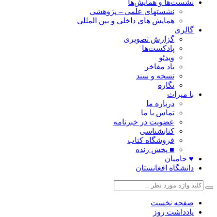
نشست‌ها و همایش‌ها
نشستهای علمی – پژوهشی
همایش های داخلی و بین المللی
گالری
گزارش تصویری
پادکست‌ها
ویدئو
یاد مفاخر
نسخه و سند
نگاره
با میراث
درباره ما
تماس با ما
عضویت در خبرنامه
کتابشناسی
فروشگاه کتاب
■ پخش زنده
♥ حامیان
دانشگاه افغانستان
صفحه نخست
یادداشت روز