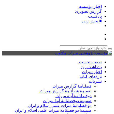
اخبار مؤسسه
گزارش تصویری
پادکست‌
■ پخش زنده
صفحه نخست
یادداشت روز
اخبار میراث
تازه‌های کتاب
نشریات
فصلنامۀ گزارش میراث
ضمیمۀ فصلنامۀ گزارش میراث
دوفصلنامۀ آینۀ میراث
ضمیمۀ دوفصلنامۀ آینۀ میراث
دو فصلنامۀ میراث علمی اسلام و ایران
ضمیمۀ دو فصلنامۀ میراث علمی اسلام و ایران