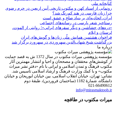
کتابخانه ملی
رونمایی از اسناد کهن و مکتوب تاریخی آیین اربعین در حرم رضوی
چرا زبان فارسی در هند کم‌رنگ شد؟
ایران، اتحادیه‌ای بر بنیاد صلح و عشق است
رستاخیز شعر پارسی در رسانه‌های اجتماعی
«دره‌های حشاشین و دیگر سفرهای ایرانی»؛ روایتی از الموت،
لرستان و ایلام
فراخوان هشتمین همایش ملّی زبان‌ها و گویش‌های ایران
بزرگداشت شیخ شهاب‌الدین سهروردی در سهرورد برگزار شد
درباره ما
مؤسسه پژوهشی میراث مكتوب در سال 1372 ش به قصد حمایت
از كوشش‌های محققان و مصححان و احیا و انتشار مهمترین آثار
مكتوب فرهنگ و تمدن اسلامی و ایرانی با نام «دفتر نشر میراث
مكتوب» و با كمك وزارت فرهنگ و ارشاد اسلامی تأسیس شد.
نشانی: تهران، خیابان انقلاب اسلامی، بین خیابان ابوریحان و خیابان
دانشگاه، شمارۀ 1182 (ساختمان فروردین)، طبقۀ دوم
021-66490612
info@mirasmaktoob.ir
میرات مکتوب در طاقچه