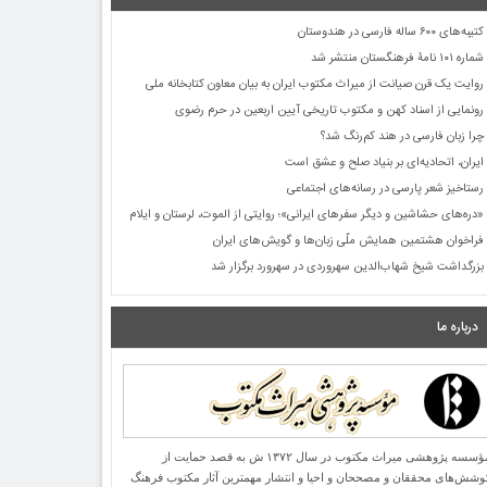
کتیبه‌های ۶۰۰ ساله فارسی در هندوستان
شماره ۱۰۱ نامۀ فرهنگستان منتشر شد
روایت یک قرن صیانت از میراث مکتوب ایران به بیان معاون کتابخانه ملی
رونمایی از اسناد کهن و مکتوب تاریخی آیین اربعین در حرم رضوی
چرا زبان فارسی در هند کم‌رنگ شد؟
ایران، اتحادیه‌ای بر بنیاد صلح و عشق است
رستاخیز شعر پارسی در رسانه‌های اجتماعی
«دره‌های حشاشین و دیگر سفرهای ایرانی»؛ روایتی از الموت، لرستان و ایلام
فراخوان هشتمین همایش ملّی زبان‌ها و گویش‌های ایران
بزرگداشت شیخ شهاب‌الدین سهروردی در سهرورد برگزار شد
درباره ما
مؤسسه پژوهشی میراث مكتوب در سال ۱۳۷۲ ش به قصد حمایت از
وشش‌های محققان و مصححان و احیا و انتشار مهمترین آثار مكتوب فرهنگ