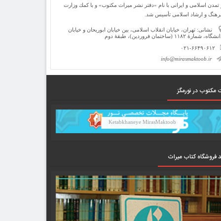
 تمدن اسلامی و ایرانی با نام «دفتر نشر میراث مكتوب» و با كمك وزارت
رهنگ و ارشاد اسلامی تأسیس شد.
نشانی: تهران، خیابان انقلاب اسلامی، بین خیابان ابوریحان و خیابان
شگاه، شمارۀ ۱۱۸۲ (ساختمان فروردین)، طبقۀ دوم
۰۲۱-۶۶۴۹۰۶۱۲
info@mirasmaktoob.ir
 مکتوب در نورمگز
Ketabkhaneye MirasMaktoob
د فروشگاه کتاب میراث