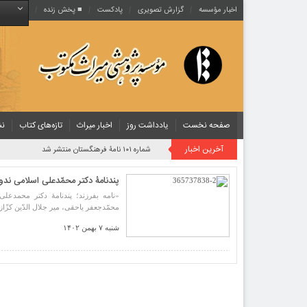
اخبار مؤسسه
گزارش تصویری
پادکست‌
■ پخش زنده
صفحه نخست
یادداشت روز
اخبار میراث
تازه‌های کتاب
نش
آخرین اخبار
شماره ۱۰۱ نامۀ فرهنگستان منتشر شد
پندنامۀ دکتر محمّد‌علی اسلامی ن
«نامه بفرزند؛ پندنامۀ دکتر محمد‌عل
محمّدجعفر یاحقی، میر جلال الدّین کزّ
شنبه ۷ بهمن ۱۴۰۲