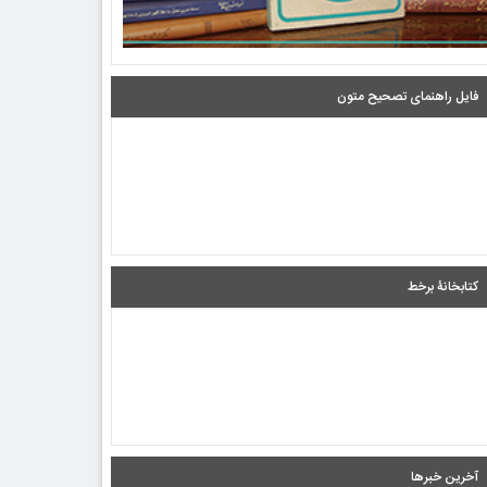
فایل راهنمای تصحیح متون
کتابخانۀ برخط
آخرین خبرها