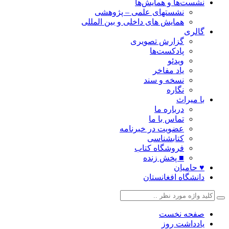
نشست‌ها و همایش‌ها
نشستهای علمی – پژوهشی
همایش های داخلی و بین المللی
گالری
گزارش تصویری
پادکست‌ها
ویدئو
یاد مفاخر
نسخه و سند
نگاره
با میراث
درباره ما
تماس با ما
عضویت در خبرنامه
کتابشناسی
فروشگاه کتاب
■ پخش زنده
♥ حامیان
دانشگاه افغانستان
صفحه نخست
یادداشت روز