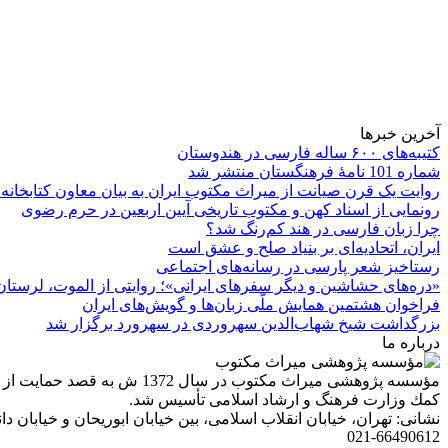
آخرین خبرها
کتیبه‌های ۶۰۰ ساله فارسی در هندوستان
شماره 101 نامۀ فرهنگستان منتشر شد
روایت یک قرن صیانت از میراث مکتوب ایران به بیان معاون کتابخانه
رونمایی از اسناد کهن و مکتوب تاریخی آیین اربعین در حرم رضوی
چرا زبان فارسی در هند کم‌رنگ شد؟
ایران، اتحادیه‌ای بر بنیاد صلح و عشق است
رستاخیز شعر پارسی در رسانه‌های اجتماعی
«دره‌های حشاشین و دیگر سفرهای ایرانی»؛ روایتی از الموت، لرستان 
فراخوان هشتمین همایش ملّی زبان‌ها و گویش‌های ایران
بزرگداشت شیخ شهاب‌الدین سهروردی در سهرورد برگزار شد
درباره ما
مؤسسه پژوهشی میراث مكتوب 
كمك وزارت فرهنگ و ارشاد اسلامی تأسیس شد.
نشانی: تهران، خیابان انقلاب اسلامی، بین خیابان ابوریحان و خیابان دانشگاه، شمارۀ 1182 (ساختمان
021-66490612