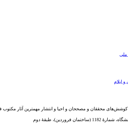
 ملی
و ایلام
در سال 1372 ش به قصد حمایت از كوشش‌های محققان و مصححان و احیا و انتشار مهمترین
 فروردین)، طبقۀ دوم