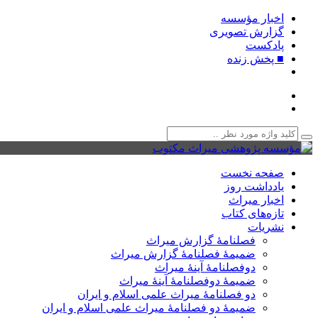
اخبار مؤسسه
گزارش تصویری
پادکست‌
■ پخش زنده
صفحه نخست
یادداشت روز
اخبار میراث
تازه‌های کتاب
نشریات
فصلنامۀ گزارش میراث
ضمیمۀ فصلنامۀ گزارش میراث
دوفصلنامۀ آینۀ میراث
ضمیمۀ دوفصلنامۀ آینۀ میراث
دو فصلنامۀ میراث علمی اسلام و ایران
ضمیمۀ دو فصلنامۀ میراث علمی اسلام و ایران