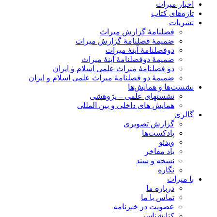
اخبار میراث
تازه‌های کتاب
نشریات
فصلنامۀ گزارش میراث
ضمیمۀ فصلنامۀ گزارش میراث
دوفصلنامۀ آینۀ میراث
ضمیمۀ دوفصلنامۀ آینۀ میراث
دو فصلنامۀ میراث علمی اسلام و ایران
ضمیمۀ دو فصلنامۀ میراث علمی اسلام و ایران
نشست‌ها و همایش‌ها
نشستهای علمی – پژوهشی
همایش های داخلی و بین المللی
گالری
گزارش تصویری
پادکست‌ها
ویدئو
یاد مفاخر
نسخه و سند
نگاره
با میراث
درباره ما
تماس با ما
عضویت در خبرنامه
کتابشناسی