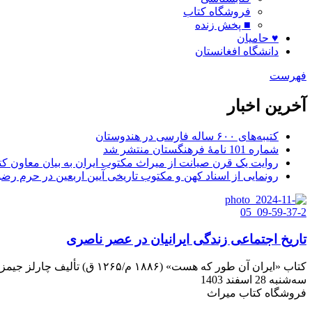
فروشگاه کتاب
■ پخش زنده
♥ حامیان
دانشگاه افغانستان
فهرست
آخرین اخبار
کتیبه‌های ۶۰۰ ساله فارسی در هندوستان
شماره 101 نامۀ فرهنگستان منتشر شد
روایت یک قرن صیانت از میراث مکتوب ایران به بیان معاون کتا
رونمایی از اسناد کهن و مکتوب تاریخی آیین اربعین در حرم رض
تاریخ اجتماعی زندگی ایرانیان در عصر ناصری
کتاب «ایران آن طور که هست» (۱۸۸۶ م/۱۲۶۵ ق) تألیف چارلز جیمز ویلس و ترجمه سیدعبدالله که به کوشش جمشید کیانفر و مهرداد نیکنام از سوی انتشارات اساطیر به بازار کتاب آمده است.
سه‌شنبه 28 اسفند 1403
فروشگاه کتاب میراث