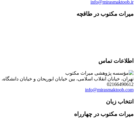
info@mirasmaktoob.ir
میرات مکتوب در طاقچه
اطلاعات تماس
تهران، خیابان انقلاب اسلامی، بین خیابان ابوریحان و خیابان دانشگاه، شمارۀ 1182 (ساختمان فروردین)، طبقۀ دوم، واحد 8 ، روابط عمومی مؤسسه پژوهی میراث مکتوب؛ صندوق
02166490612
info@mirasmaktoob.com
انتخاب زبان
میرات مکتوب در چهارراه