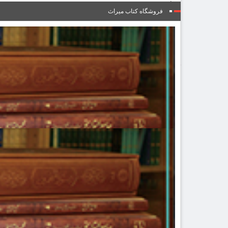
ویدئو
یاد مفاخر
فروشگاه کتاب میراث
نسخه و سند
نگاره
با میراث
درباره ما
تماس با ما
عضویت در خبرنامه
کتابشناسی
فروشگاه کتاب
■ پخش زنده
♥ حامیان
دانشگاه افغانستان
صفحه نخست
یادداشت روز
اخبار میراث
تازه‌های کتاب
نشریات
فصلنامۀ گزارش میراث
ضمیمۀ فصلنامۀ گزارش میراث
دوفصلنامۀ آینۀ میراث
ضمیمۀ دوفصلنامۀ آینۀ میراث
دو فصلنامۀ میراث علمی اسلام و ایران
ضمیمۀ دو فصلنامۀ میراث علمی اسلام و ایران