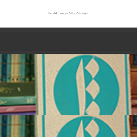
Ketabkhaneye MirasMaktoob