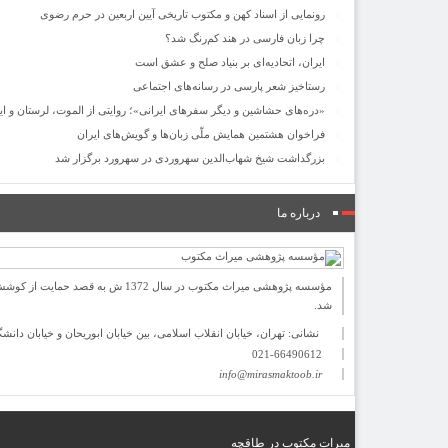
رونمایی از اسناد کهن و مکتوب تاریخی آیین اربعین در حرم رضوی
چرا زبان فارسی در هند کم‌رنگ شد؟
ایران، اتحادیه‌ای بر بنیاد صلح و عشق است
رستاخیز شعر پارسی در رسانه‌های اجتماعی
«دره‌های حشاشین و دیگر سفرهای ایرانی»؛ روایتی از الموت، لرستان و ایل
فراخوان هشتمین همایش ملّی زبان‌ها و گویش‌های ایران
بزرگداشت شیخ شهاب‌الدین سهروردی در سهرورد برگزار شد
درباره ما
مؤسسه پژوهشی میراث مكتوب در سا
شد.
نشانی: تهران، خیابان انقلاب اسلامی، بین خیابان ابوریحان و خیابان دانشگاه، شمارۀ 1182 (ساختمان فرو
021-66490612
info@mirasmaktoob.ir
میرات مکتوب در طاقچه