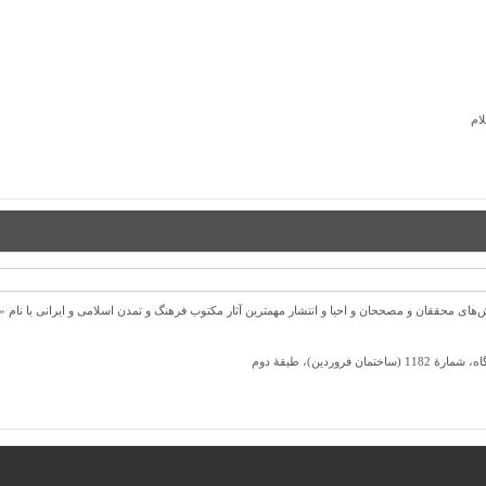
ام
ل 1372 ش به قصد حمایت از كوشش‌های محققان و مصححان و احیا و انتشار مهمترین آثار مكتوب فرهنگ و تمدن اسلامی و ا
ردین)، طبقۀ دوم