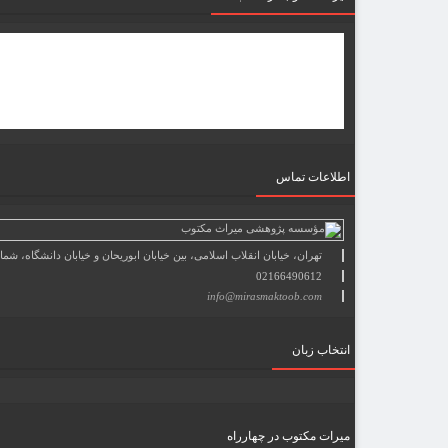
اطلاعات تماس
تهران، خیابان انقلاب اسلامی، بین خیابان ابوریحان و خیابان دانشگاه، شمارۀ 1182 (ساختمان فروردین)، طبقۀ دوم، واحد 8 ، روابط عمومی مؤسسه پژوهی میراث مکتوب؛ صندوق پستی: 69
02166490612
info@mirasmaktoob.com
انتخاب زبان
میرات مکتوب در چهارراه