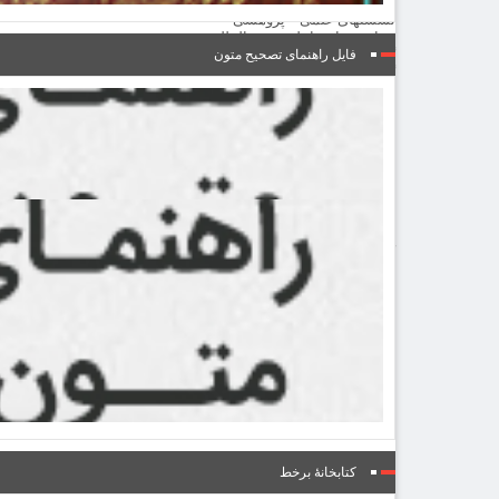
نشست‌ها و همایش‌ها
نشستهای علمی – پژوهشی
همایش های داخلی و بین المللی
گالری
فایل راهنمای تصحیح متون
گزارش تصویری
پادکست‌ها
ویدئو
یاد مفاخر
نسخه و سند
نگاره
با میراث
درباره ما
تماس با ما
عضویت در خبرنامه
کتابشناسی
فروشگاه کتاب
■ پخش زنده
♥ حامیان
دانشگاه افغانستان
فهرست
کتابخانۀ برخط