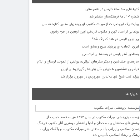
کتیبه‌های ۶۰۰ ساله فارسی در هندوستان
شماره ۱۰۱ نامۀ فرهنگستان منتشر شد
روایت یک قرن صیانت از میراث مکتوب ایران به بیان معاون کتابخانه ملی
رونمایی از اسناد کهن و مکتوب تاریخی آیین اربعین در حرم رضوی
چرا زبان فارسی در هند کم‌رنگ شد؟
ایران، اتحادیه‌ای بر بنیاد صلح و عشق است
رستاخیز شعر پارسی در رسانه‌های اجتماعی
«دره‌های حشاشین و دیگر سفرهای ایرانی»؛ روایتی از الموت، لرستان و ایلام
فراخوان هشتمین همایش ملّی زبان‌ها و گویش‌های ایران
بزرگداشت شیخ شهاب‌الدین سهروردی در سهرورد برگزار شد
درباره ما
مؤسسه پژوهشی میراث مكتوب در سال ۱۳۷۲ ش به قصد حمایت از
وشش‌های محققان و مصححان و احیا و انتشار مهمترین آثار مكتوب فرهنگ
 تمدن اسلامی و ایرانی با نام «دفتر نشر میراث مكتوب» و با كمك وزارت
رهنگ و ارشاد اسلامی تأسیس شد.