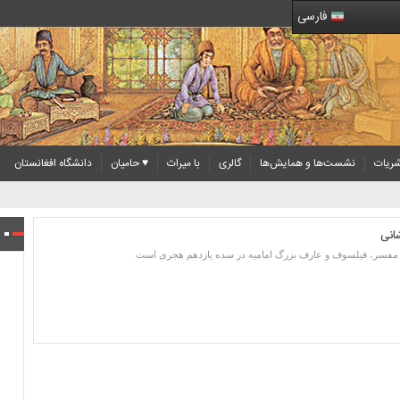
فارسی
ریات
نشست‌ها و همایش‌ها
گالری
با میراث
♥ حامیان
دانشگاه افغانستان
انی
مفسر، فیلسوف و عارف بزرگ امامیه در سده یازدهم هجری است