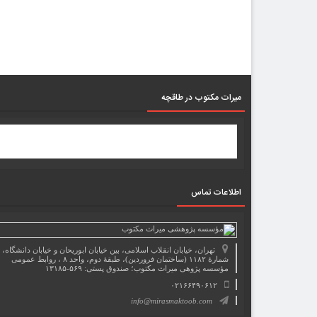
میرات مکتوب در طاقچه
اطلاعات تماس
تهران، خیابان انقلاب اسلامی، بین خیابان ابوریحان و خیابان دانشگاه،
شمارۀ ۱۱۸۲ (ساختمان فروردین)، طبقۀ دوم، واحد ۸ ، روابط عمومی
مؤسسه پژوهی میراث مکتوب؛ صندوق پستی: ۵۶۹-۱۳۱۸۵
۰۲۱۶۶۴۹۰۶۱۲
info@mirasmaktoob.com