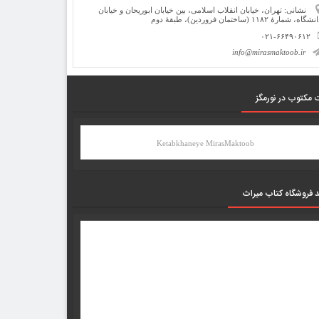
نشانی: تهران، خیابان انقلاب اسلامی، بین خیابان ابوریحان و خیابان
شگاه، شمارۀ ۱۱۸۲ (ساختمان فروردین)، طبقۀ دوم
۰۲۱-۶۶۴۹۰۶۱۲
info@mirasmaktoob.ir
 مکتوب در نورمگز
Ketabkhaneye MirasMaktoob
د فروشگاه کتاب میراث