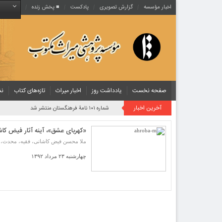
اخبار مؤسسه
گزارش تصویری
پادکست‌
■ پخش زنده
صفحه نخست
یادداشت روز
اخبار میراث
تازه‌های کتاب
نش
آخرین اخبار
شماره ۱۰۱ نامۀ فرهنگستان منتشر شد
«کهربای عشق»، آینه آثار فیض کاش
ملا محسن فیض کاشانی، فقیه، محدث، 
چهارشنبه ۲۳ مرداد ۱۳۹۲