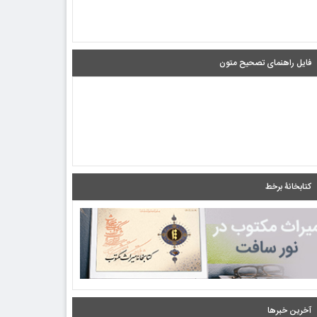
فایل راهنمای تصحیح متون
کتابخانۀ برخط
آخرین خبرها