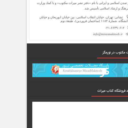
 تمدن اسلامی و ایرانی با نام «دفتر نشر میراث مكتوب» و با كمك وزارت
رهنگ و ارشاد اسلامی تأسیس شد.
نشانی: تهران، خیابان انقلاب اسلامی، بین خیابان ابوریحان و خیابان
شگاه، شمارۀ ۱۱۸۲ (ساختمان فروردین)، طبقۀ دوم
۰۲۱-۶۶۴۹۰۶۱۲
info@mirasmaktoob.ir
 مکتوب در نورمگز
Ketabkhaneye MirasMaktoob
د فروشگاه کتاب میراث