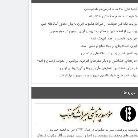
کتیبه‌های ۶۰۰ ساله فارسی در هندوستان
شماره ۱۰۱ نامۀ فرهنگستان منتشر شد
روایت یک قرن صیانت از میراث مکتوب ایران به بیان معاون کتابخانه ملی
رونمایی از اسناد کهن و مکتوب تاریخی آیین اربعین در حرم رضوی
چرا زبان فارسی در هند کم‌رنگ شد؟
ایران، اتحادیه‌ای بر بنیاد صلح و عشق است
رستاخیز شعر پارسی در رسانه‌های اجتماعی
«دره‌های حشاشین و دیگر سفرهای ایرانی»؛ روایتی از الموت، لرستان و ایلام
فراخوان هشتمین همایش ملّی زبان‌ها و گویش‌های ایران
بزرگداشت شیخ شهاب‌الدین سهروردی در سهرورد برگزار شد
درباره ما
مؤسسه پژوهشی میراث مكتوب در سال ۱۳۷۲ ش به قصد حمایت از
وشش‌های محققان و مصححان و احیا و انتشار مهمترین آثار مكتوب فرهنگ