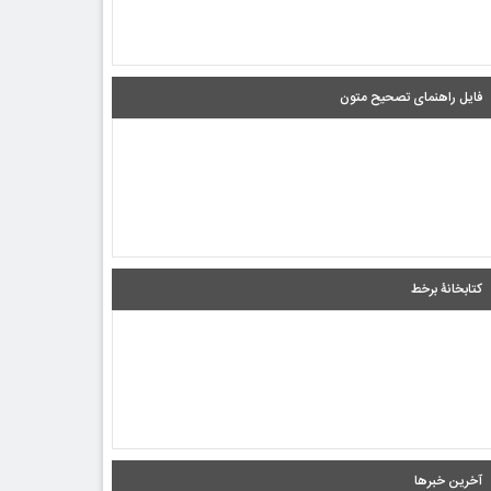
فایل راهنمای تصحیح متون
کتابخانۀ برخط
آخرین خبرها