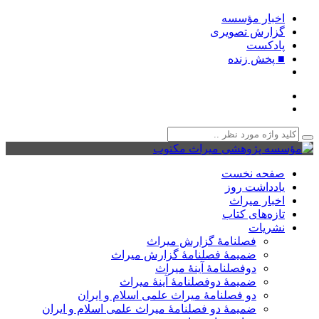
اخبار مؤسسه
گزارش تصویری
پادکست‌
■ پخش زنده
صفحه نخست
یادداشت روز
اخبار میراث
تازه‌های کتاب
نشریات
فصلنامۀ گزارش میراث
ضمیمۀ فصلنامۀ گزارش میراث
دوفصلنامۀ آینۀ میراث
ضمیمۀ دوفصلنامۀ آینۀ میراث
دو فصلنامۀ میراث علمی اسلام و ایران
ضمیمۀ دو فصلنامۀ میراث علمی اسلام و ایران