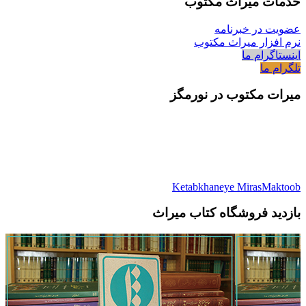
خدمات میراث مکتوب
عضویت در خبرنامه
نرم افزار میراث مکتوب
اینستاگرام ما
تلگرام ما
میرات مکتوب در نورمگز
Ketabkhaneye MirasMaktoob
بازدید فروشگاه کتاب میراث