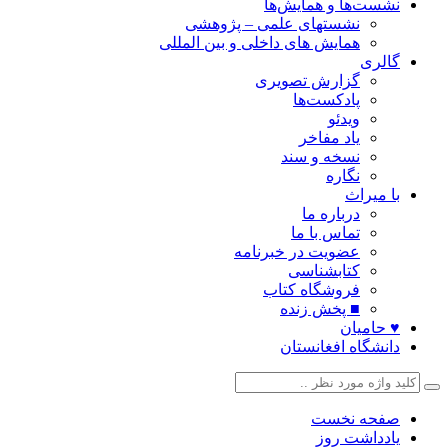
نشست‌ها و همایش‌ها
نشستهای علمی – پژوهشی
همایش های داخلی و بین المللی
گالری
گزارش تصویری
پادکست‌ها
ویدئو
یاد مفاخر
نسخه و سند
نگاره
با میراث
درباره ما
تماس با ما
عضویت در خبرنامه
کتابشناسی
فروشگاه کتاب
■ پخش زنده
♥ حامیان
دانشگاه افغانستان
صفحه نخست
یادداشت روز