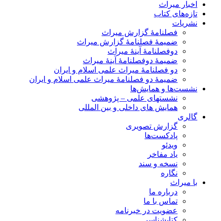
اخبار میراث
تازه‌های کتاب
نشریات
فصلنامۀ گزارش میراث
ضمیمۀ فصلنامۀ گزارش میراث
دوفصلنامۀ آینۀ میراث
ضمیمۀ دوفصلنامۀ آینۀ میراث
دو فصلنامۀ میراث علمی اسلام و ایران
ضمیمۀ دو فصلنامۀ میراث علمی اسلام و ایران
نشست‌ها و همایش‌ها
نشستهای علمی – پژوهشی
همایش های داخلی و بین المللی
گالری
گزارش تصویری
پادکست‌ها
ویدئو
یاد مفاخر
نسخه و سند
نگاره
با میراث
درباره ما
تماس با ما
عضویت در خبرنامه
کتابشناسی