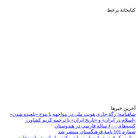
کتابخانۀ برخط
آخرین خبرها
شاهنامه؛ رگۀ جاری هویت ملی در مواجهه با موج «بلعیده شدن»
«اسلام در ایران» و «تاریخ ایران» با ترجمه کریم کشاورز
کتیبه‌های ۶۰۰ ساله فارسی در هندوستان
شماره 101 نامۀ فرهنگستان منتشر شد
روایت یک قرن صیانت از میراث مکتوب ایران به بیان معاون