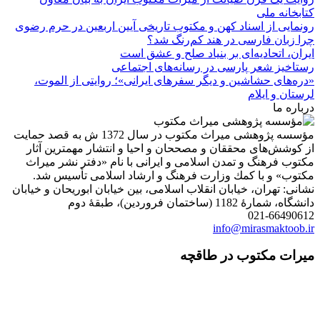
کتابخانه ملی
رونمایی از اسناد کهن و مکتوب تاریخی آیین اربعین در حرم رضوی
چرا زبان فارسی در هند کم‌رنگ شد؟
ایران، اتحادیه‌ای بر بنیاد صلح و عشق است
رستاخیز شعر پارسی در رسانه‌های اجتماعی
«دره‌های حشاشین و دیگر سفرهای ایرانی»؛ روایتی از الموت،
لرستان و ایلام
درباره ما
مؤسسه پژوهشی میراث مكتوب در سال 1372 ش به قصد حمایت
از كوشش‌های محققان و مصححان و احیا و انتشار مهمترین آثار
مكتوب فرهنگ و تمدن اسلامی و ایرانی با نام «دفتر نشر میراث
مكتوب» و با كمك وزارت فرهنگ و ارشاد اسلامی تأسیس شد.
نشانی: تهران، خیابان انقلاب اسلامی، بین خیابان ابوریحان و خیابان
دانشگاه، شمارۀ 1182 (ساختمان فروردین)، طبقۀ دوم
021-66490612
info@mirasmaktoob.ir
میرات مکتوب در طاقچه