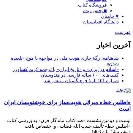
فروشگاه کتاب
■ پخش زنده
♥ حامیان
دانشگاه افغانستان
فهرست
آخرین اخبار
شاهنامه؛ رگۀ جاری هویت ملی در مواجهه با موج «بلعیده
شدن»
«اسلام در ایران» و «تاریخ ایران» با ترجمه کریم کشاورز
کتیبه‌های ۶۰۰ ساله فارسی در هندوستان
شماره 101 نامۀ فرهنگستان منتشر شد
«اطلس خط» میراثی هویت‌ساز برای خوشنویسان ایران
است
بیست و دومین نشست «صد کتاب ماندگار قرن» به بررسی کتاب
«اطلس خط» تألیف حبیب الله فضایلی و اختصاص یافت.
دوشنبه 14 آبان 1403