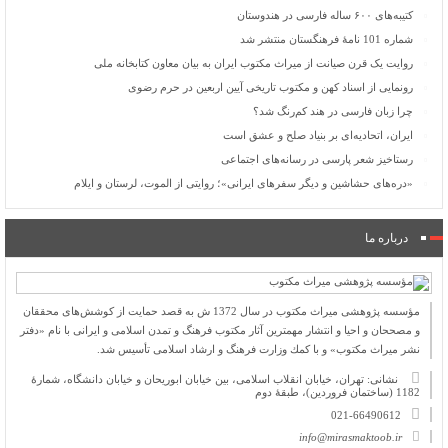
کتیبه‌های ۶۰۰ ساله فارسی در هندوستان
شماره 101 نامۀ فرهنگستان منتشر شد
روایت یک قرن صیانت از میراث مکتوب ایران به بیان معاون کتابخانه ملی
رونمایی از اسناد کهن و مکتوب تاریخی آیین اربعین در حرم رضوی
چرا زبان فارسی در هند کم‌رنگ شد؟
ایران، اتحادیه‌ای بر بنیاد صلح و عشق است
رستاخیز شعر پارسی در رسانه‌های اجتماعی
«دره‌های حشاشین و دیگر سفرهای ایرانی»؛ روایتی از الموت، لرستان و ایلام
درباره ما
مؤسسه پژوهشی میراث مكتوب در سال 1372 ش به قصد حمایت از كوشش‌های محققان
و مصححان و احیا و انتشار مهمترین آثار مكتوب فرهنگ و تمدن اسلامی و ایرانی با نام «دفتر
نشر میراث مكتوب» و با كمك وزارت فرهنگ و ارشاد اسلامی تأسیس شد.
نشانی: تهران، خیابان انقلاب اسلامی، بین خیابان ابوریحان و خیابان دانشگاه، شمارۀ
1182 (ساختمان فروردین)، طبقۀ دوم
021-66490612
info@mirasmaktoob.ir