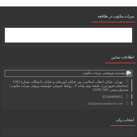
میرات مکتوب در طاقچه
اطلاعات تماس
تهران، خیابان انقلاب اسلامی، بین خیابان ابوریحان و خیابان دانشگاه، شمارۀ 1182
(ساختمان فروردین)، طبقۀ دوم، واحد 8 ، روابط عمومی مؤسسه پژوهی میراث مکتوب؛
صندوق پستی: 569-13185
02166490612
info@mirasmaktoob.com
انتخاب زبان