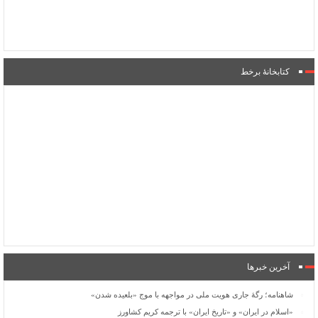
کتابخانۀ برخط
آخرین خبرها
شاهنامه؛ رگۀ جاری هویت ملی در مواجهه با موج «بلعیده شدن»
«اسلام در ایران» و «تاریخ ایران» با ترجمه کریم کشاورز