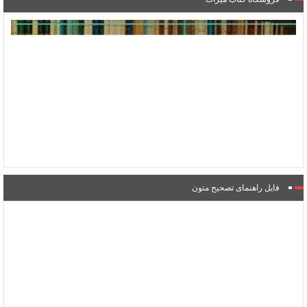
فایل راهنمای تصحیح متون