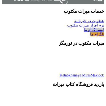
خدمات میراث مکتوب
عضویت در خبرنامه
نرم افزار میراث مکتوب
اینستاگرام ما
تلگرام ما
میرات مکتوب در نورمگز
Ketabkhaneye MirasMaktoob
بازدید فروشگاه کتاب میراث