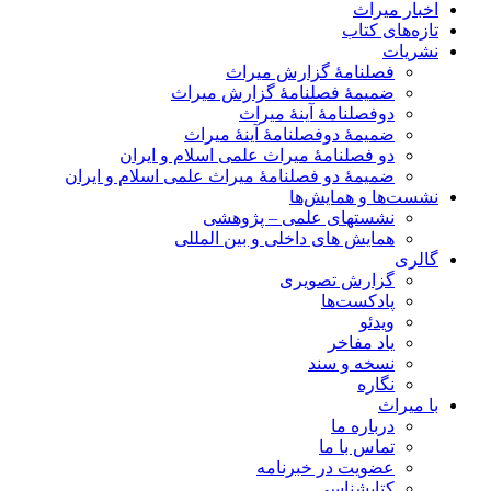
اخبار میراث
تازه‌های کتاب
نشریات
فصلنامۀ گزارش میراث
ضمیمۀ فصلنامۀ گزارش میراث
دوفصلنامۀ آینۀ میراث
ضمیمۀ دوفصلنامۀ آینۀ میراث
دو فصلنامۀ میراث علمی اسلام و ایران
ضمیمۀ دو فصلنامۀ میراث علمی اسلام و ایران
نشست‌ها و همایش‌ها
نشستهای علمی – پژوهشی
همایش های داخلی و بین المللی
گالری
گزارش تصویری
پادکست‌ها
ویدئو
یاد مفاخر
نسخه و سند
نگاره
با میراث
درباره ما
تماس با ما
عضویت در خبرنامه
کتابشناسی