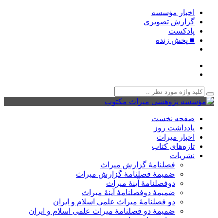
اخبار مؤسسه
گزارش تصویری
پادکست‌
■ پخش زنده
صفحه نخست
یادداشت روز
اخبار میراث
تازه‌های کتاب
نشریات
فصلنامۀ گزارش میراث
ضمیمۀ فصلنامۀ گزارش میراث
دوفصلنامۀ آینۀ میراث
ضمیمۀ دوفصلنامۀ آینۀ میراث
دو فصلنامۀ میراث علمی اسلام و ایران
ضمیمۀ دو فصلنامۀ میراث علمی اسلام و ایران