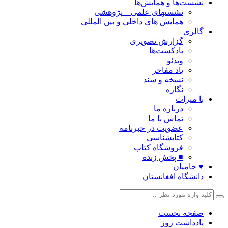
نشست‌ها و همایش‌ها
نشستهای علمی – پژوهشی
همایش های داخلی و بین المللی
گالری
گزارش تصویری
پادکست‌ها
ویدئو
یاد مفاخر
نسخه و سند
نگاره
با میراث
درباره ما
تماس با ما
عضویت در خبرنامه
کتابشناسی
فروشگاه کتاب
■ پخش زنده
♥ حامیان
دانشگاه افغانستان
صفحه نخست
یادداشت روز