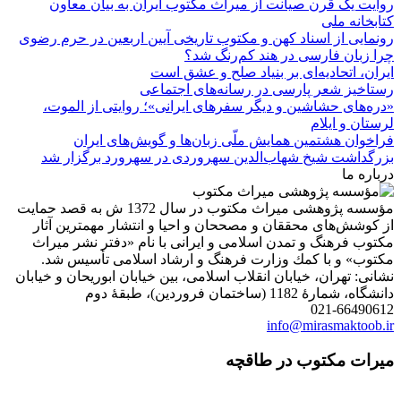
روایت یک قرن صیانت از میراث مکتوب ایران به بیان معاون
کتابخانه ملی
رونمایی از اسناد کهن و مکتوب تاریخی آیین اربعین در حرم رضوی
چرا زبان فارسی در هند کم‌رنگ شد؟
ایران، اتحادیه‌ای بر بنیاد صلح و عشق است
رستاخیز شعر پارسی در رسانه‌های اجتماعی
«دره‌های حشاشین و دیگر سفرهای ایرانی»؛ روایتی از الموت،
لرستان و ایلام
فراخوان هشتمین همایش ملّی زبان‌ها و گویش‌های ایران
بزرگداشت شیخ شهاب‌الدین سهروردی در سهرورد برگزار شد
درباره ما
مؤسسه پژوهشی میراث مكتوب در سال 1372 ش به قصد حمایت
از كوشش‌های محققان و مصححان و احیا و انتشار مهمترین آثار
مكتوب فرهنگ و تمدن اسلامی و ایرانی با نام «دفتر نشر میراث
مكتوب» و با كمك وزارت فرهنگ و ارشاد اسلامی تأسیس شد.
نشانی: تهران، خیابان انقلاب اسلامی، بین خیابان ابوریحان و خیابان
دانشگاه، شمارۀ 1182 (ساختمان فروردین)، طبقۀ دوم
021-66490612
info@mirasmaktoob.ir
میرات مکتوب در طاقچه