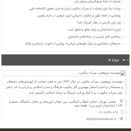
شماره ۱۰۱ نامۀ فرهنگستان منتشر شد
روایت یک قرن صیانت از میراث مکتوب ایران به بیان معاون کتابخانه ملی
رونمایی از اسناد کهن و مکتوب تاریخی آیین اربعین در حرم رضوی
چرا زبان فارسی در هند کم‌رنگ شد؟
ایران، اتحادیه‌ای بر بنیاد صلح و عشق است
رستاخیز شعر پارسی در رسانه‌های اجتماعی
«دره‌های حشاشین و دیگر سفرهای ایرانی»؛ روایتی از الموت، لرستان و ایلام
درباره ما
مؤسسه پژوهشی میراث مكتوب در سال ۱۳۷۲ ش به قصد حمایت از كوشش‌های محققان
و مصححان و احیا و انتشار مهمترین آثار مكتوب فرهنگ و تمدن اسلامی و ایرانی با نام «دفتر
نشر میراث مكتوب» و با كمك وزارت فرهنگ و ارشاد اسلامی تأسیس شد.
نشانی: تهران، خیابان انقلاب اسلامی، بین خیابان ابوریحان و خیابان دانشگاه، شمارۀ
۱۱۸۲ (ساختمان فروردین)، طبقۀ دوم
۰۲۱-۶۶۴۹۰۶۱۲
info@mirasmaktoob.ir