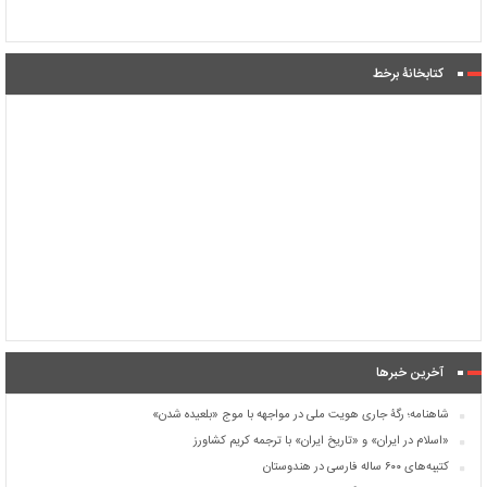
کتابخانۀ برخط
آخرین خبرها
شاهنامه؛ رگۀ جاری هویت ملی در مواجهه با موج «بلعیده شدن»
«اسلام در ایران» و «تاریخ ایران» با ترجمه کریم کشاورز
کتیبه‌های ۶۰۰ ساله فارسی در هندوستان