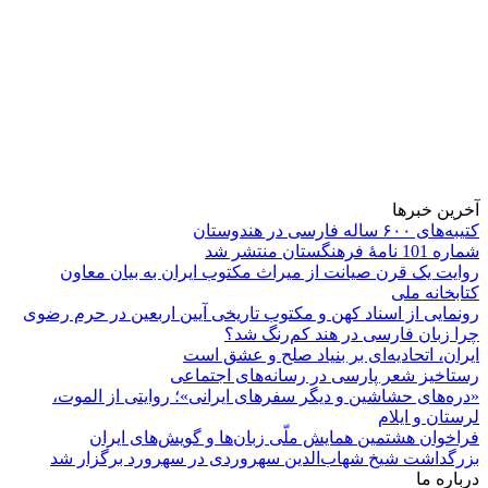
آخرین خبرها
کتیبه‌های ۶۰۰ ساله فارسی در هندوستان
شماره 101 نامۀ فرهنگستان منتشر شد
روایت یک قرن صیانت از میراث مکتوب ایران به بیان معاون
کتابخانه ملی
رونمایی از اسناد کهن و مکتوب تاریخی آیین اربعین در حرم رضوی
چرا زبان فارسی در هند کم‌رنگ شد؟
ایران، اتحادیه‌ای بر بنیاد صلح و عشق است
رستاخیز شعر پارسی در رسانه‌های اجتماعی
«دره‌های حشاشین و دیگر سفرهای ایرانی»؛ روایتی از الموت،
لرستان و ایلام
فراخوان هشتمین همایش ملّی زبان‌ها و گویش‌های ایران
بزرگداشت شیخ شهاب‌الدین سهروردی در سهرورد برگزار شد
درباره ما