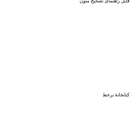
فایل راهنمای تصحیح متون
کتابخانۀ برخط