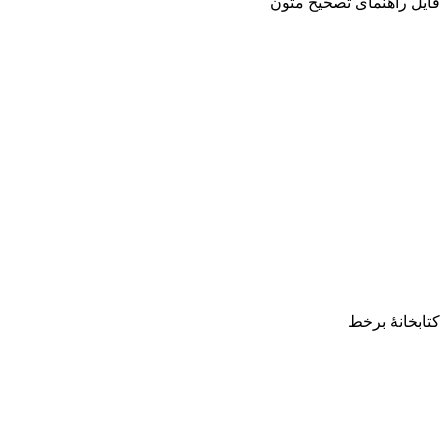
فایل راهنمای تصحیح متون
کتابخانۀ برخط