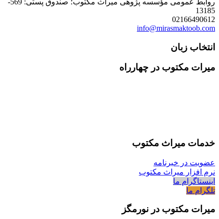
روابط عمومی مؤسسه پژوهی میراث مکتوب؛ صندوق پستی: 569-
13185
02166490612
info@mirasmaktoob.com
انتخاب زبان
میرات مکتوب در چهارراه
خدمات میراث مکتوب
عضویت در خبرنامه
نرم افزار میراث مکتوب
اینستاگرام ما
تلگرام ما
میرات مکتوب در نورمگز