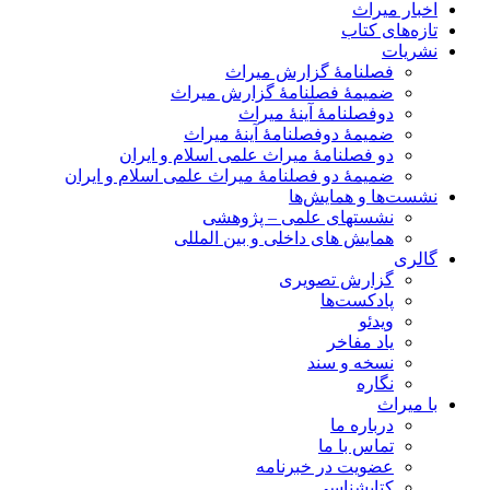
اخبار میراث
تازه‌های کتاب
نشریات
فصلنامۀ گزارش میراث
ضمیمۀ فصلنامۀ گزارش میراث
دوفصلنامۀ آینۀ میراث
ضمیمۀ دوفصلنامۀ آینۀ میراث
دو فصلنامۀ میراث علمی اسلام و ایران
ضمیمۀ دو فصلنامۀ میراث علمی اسلام و ایران
نشست‌ها و همایش‌ها
نشستهای علمی – پژوهشی
همایش های داخلی و بین المللی
گالری
گزارش تصویری
پادکست‌ها
ویدئو
یاد مفاخر
نسخه و سند
نگاره
با میراث
درباره ما
تماس با ما
عضویت در خبرنامه
کتابشناسی