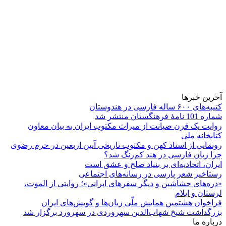
آخرین خبرها
کتیبه‌های ۶۰۰ ساله فارسی در هندوستان
شماره 101 نامۀ فرهنگستان منتشر شد
روایت یک قرن صیانت از میراث مکتوب ایران به بیان معاون
کتابخانه ملی
رونمایی از اسناد کهن و مکتوب تاریخی آیین اربعین در حرم رضوی
چرا زبان فارسی در هند کم‌رنگ شد؟
ایران، اتحادیه‌ای بر بنیاد صلح و عشق است
رستاخیز شعر پارسی در رسانه‌های اجتماعی
«دره‌های حشاشین و دیگر سفرهای ایرانی»؛ روایتی از الموت،
لرستان و ایلام
فراخوان هشتمین همایش ملّی زبان‌ها و گویش‌های ایران
بزرگداشت شیخ شهاب‌الدین سهروردی در سهرورد برگزار شد
درباره ما