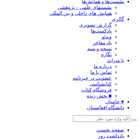
نشست‌ها و همایش‌ها
نشستهای علمی – پژوهشی
همایش های داخلی و بین المللی
گالری
گزارش تصویری
پادکست‌ها
ویدئو
یاد مفاخر
نسخه و سند
نگاره
با میراث
درباره ما
تماس با ما
عضویت در خبرنامه
کتابشناسی
فروشگاه کتاب
■ پخش زنده
♥ حامیان
دانشگاه افغانستان
صفحه نخست
یادداشت روز