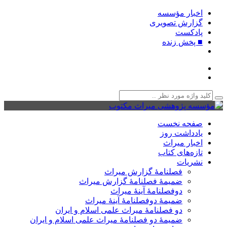
اخبار مؤسسه
گزارش تصویری
پادکست‌
■ پخش زنده
صفحه نخست
یادداشت روز
اخبار میراث
تازه‌های کتاب
نشریات
فصلنامۀ گزارش میراث
ضمیمۀ فصلنامۀ گزارش میراث
دوفصلنامۀ آینۀ میراث
ضمیمۀ دوفصلنامۀ آینۀ میراث
دو فصلنامۀ میراث علمی اسلام و ایران
ضمیمۀ دو فصلنامۀ میراث علمی اسلام و ایران