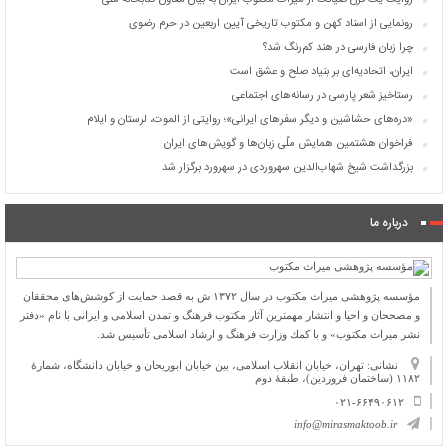
روایت یک قرن صیانت از میراث مکتوب ایران به بیان معاون کتابخانه ملی
رونمایی از اسناد کهن و مکتوب تاریخی آیین اربعین در حرم رضوی
چرا زبان فارسی در هند کم‌رنگ شد؟
ایران، اتحادیه‌ای بر بنیاد صلح و عشق است
رستاخیز شعر پارسی در رسانه‌های اجتماعی
«دره‌های حشاشین و دیگر سفرهای ایرانی»؛ روایتی از الموت، لرستان و ایلام
فراخوان هشتمین همایش ملّی زبان‌ها و گویش‌های ایران
بزرگداشت شیخ شهاب‌الدین سهروردی در سهرورد برگزار شد
درباره ما
مؤسسه پژوهشی میراث مكتوب در سال ۱۳۷۲ ش به قصد حمایت از كوشش‌های محققان
و مصححان و احیا و انتشار مهمترین آثار مكتوب فرهنگ و تمدن اسلامی و ایرانی با نام «دفتر
نشر میراث مكتوب» و با كمك وزارت فرهنگ و ارشاد اسلامی تأسیس شد.
نشانی: تهران، خیابان انقلاب اسلامی، بین خیابان ابوریحان و خیابان دانشگاه، شمارۀ
۱۱۸۲ (ساختمان فروردین)، طبقۀ دوم
۰۲۱-۶۶۴۹۰۶۱۲
info@mirasmaktoob.ir