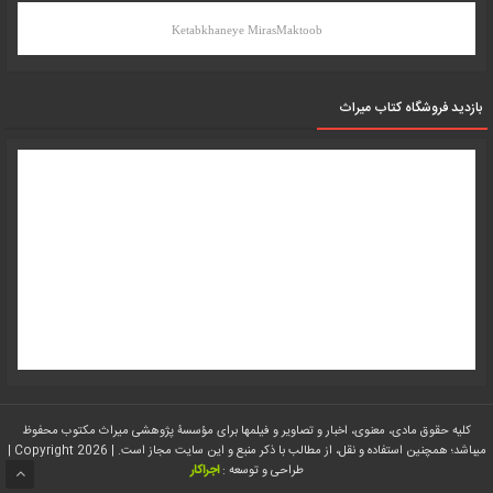
Ketabkhaneye MirasMaktoob
بازدید فروشگاه کتاب میراث
کلیه حقوق مادی، معنوی، اخبار و تصاویر و فیلمها برای مؤسسۀ پژوهشی میراث مکتوب محفوظ
میباشد؛ همچنین استفاده و نقل، از مطالب با ذکر منبع و این سایت مجاز است. | Copyright 2026 |
طراحی و توسعه :
اجراکار