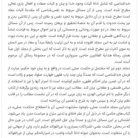
خداشناسی که شامل ادلۀ اثبات وجود خدا و بیان و اثبات صفات و افعال باری تعالی
مطرح شده است. پس از آن مسائل مربوط به نفس‌شناسی که مقدمۀ اثبات معاد
است مطرح شده و در آن دلایل مربوط به تجرد نفس و بقای آن پس از تلاشی بدن و
نیز بحث حدوث یا قدم آن به منصۀ تحقیق و برهان رسیده است. پس از آن مسائل
مربوط به معاد در دو صورت روحانی و جسمانی آن و نیز احوال مربوط به قیامت تماماً
از دیدگاهی فلسفی و عقلانی مورد بحث قرار گرفته است. علاوه بر این دو بحث نبوت
و امامت نیز به این مجلد افزوده شده و به این ترتیب رابطۀ مبدأ و معاد در سیر انسان
به سوی آخرت نیز مطرح شده است. لازم به ذکر است که این بخش از مجلد اول عیناً
همان رسالۀ هدایة الطالبین حاجی سبزواری است که در مجموعۀ رسائل آن مرحوم
آمده است.
مجلد دوم نیز که مشتمل بر حکمت عملی است، در واقع و به بیان خود حکیم، عبارت از
فرمان خداشناسی است که عمدتاً بیان چند باب فقهی طهارت، صلوة، صوم و زکات است
که در آن ضمن بیان احکام فقهی، حکیم کوشیده است تا اسرار آنها را نیز با استفاده از
مبانی فلسفی و عقلانی بیان کند. مطالب این مجلد نیز تا حدود زیادی برگرفته از کتاب
دیگر حکیم با نام نبراس الهدی به زبان عربی است که در آن نخست مطالب را در قالب
نظم بیان کرده، و سپس خود به شرح و تفسیر آن پرداخته است.
بنابراین مجلد حکمت عملی، باوجود مشابهت اسمی آن با اصطلاح «حکمت عملی» در
کتاب‌های حکمی که در ذیل آن از علم اخلاق و تدبیر منزل و سیاست مدن یاد می‌شود،
اشتمالی بر این مسائل نداری و عمدتاً بیان علل الشرائع است. این کتاب در عین حال
که در بخش حکمت علمی اشتراکات بسیاری با غررالفوائد حکیم دارد، ولی از جهاتی نیز
با آن متفاوت است. به‌عنوان نمونه ادلۀ اثبات واجب در اسرارالحکم بیش از غررالفوائد