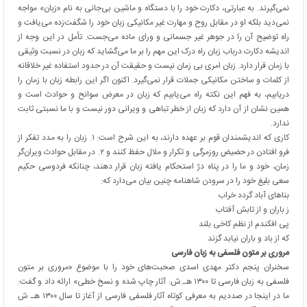
نمی‌گیرند. به عبارتی، دکارت خود را با دستگاه و ماشین بی‌جانی به نام «زبان» مواجه
نمی‌دید بلکه او در مقابل روح و مهارت غیر مکانیکی زبان خود را شگفت‌زده می‌یافت و
راه توضیح آن را در جوهر غیر جسمانی و ورای ماده می‌جست. تأمل در این وجه از
اندیشه دکارت درباب زبان راه درک این مهم را بر ما می‌گشاید که زبان در نسبت وثیقی
با زمان قرار دارد. زبان امری بی زمان نیست و حقیقت آن در حدود استفاده غیر خلاقانه
از کلمات و ساختن مکانیکی جملات قرار نمی‌گیرد. اکنون اگر این رابطه زبان با زمان را
دریابیم، به فهم این نکته راه می‌یابیم که زبان در معرض سوانح و حوادث است و
همین نشان از آن دارد که زبان از خطر تباهی و ویرانی دور نیست و با ما نسبتی ثابت
ندارد.
کاری که اندیشمندان قوم بر عهده دارند، به این شرح است: ۱. زبان را به مدد تفکر از
فرو افتادن در حضیض روزمرگی و تکرار و ملال حفظ کنند و ۲. در مقابل حوادث ویران‌گر
زمان، خود و ما را در پناه دژ استحکام یافته زبان قرار دهند، چنانکه فردوسی حکیم
سعی بلیغ خود را در سرودن شاهنامه چنین بیان می‌دارد که:
بناهای آباد گردد خراب
ز باران و از تابش آفتاب
پی افکندم از نظم کاخی بلند
که از باد و باران نیابد گزند
مروری بر متون فلسفی به زبان فارسی
سخنران پنجم دکتر مهدی اسدی صحبت‌های خود را با موضوع «مروری بر متون
فلسفی به زبان فارسی تا ۱۳۰۰ هـ.ش: آثار چاپ شده و نسخ خطی» ارائه داد و گفت:
ما در اینجا در صددیم به معرفی کوتاه آثار فلسفی فارسی از آغاز تا سال ۱۳۰۰ هـ ش