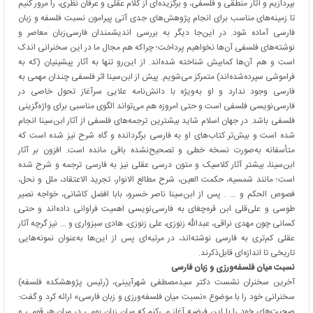
بپردازیم و آثار منطقی و فلسفی، و برگزیده‌ای از کلام عقلی و عرفان نظری، را مرور کنیم
تا زمینه‌های مناسب برای انجام پژوهش‌های جدی آتی پیرامون نسبت فلسفه و زبان
فارسی آماده شود. در این‌جا دیگر به بررسی اندیشمندان فارسی‌زبان معاصر و
نوشته‌های فلسفی آن‌ها نخواهیم پرداخت؛ چراکه هم مجال ما در این سخنرانی اندک
است و هم آن‌ها کمابیش شناخته شده‌اند. از این‌رو تنها به آثار پیشینیان (که به
فراموشی سپرده‌شده‌اند) متمرکز می‌شویم. پیش از ابن‌سینا اثر فلسفی چندان مهمی به
فارسی وجود ندارد و او به‌ویژه با دانش‌نامه علایی سرآغاز تحول خاصی در
فارسی‌نویسی فلسفی است و حتی امروزه هم می‌تواند الگوی مناسبی برای واژه‌گزینی
فلسفی باشد. در جهان اسلام شاید بیشترین ترجمه‌های فلسفی از آثار ابن‌سینا انجام
شده است و بیش‌تر کتاب‌های او به فارسی برگردانده و گاه شرح نیز شده است که
متأسفانه به‌صورت نسخه خطی و تصحیح‌نشده باقی مانده است. افزون بر آثار
ابن‌سینا، بیشتر آثار کلاسیک و متون درسی عقلی نیز به فارسی ترجمه و شرح شده
است؛ مانند شمسیه، حکمت العین، شرح مطالع الانوار، تجرید الاعتقاد، ملل و نحل،
فصوص الحکم و … . پس از ابن‌سینا ناصر خسرو، بابا افضل کاشانی، خواجه نصیر
طوسی و علی‌قلی ابن قره‌چغای به فارسی‌نویسی اهمیت فراوانی داده‌اند و حتی
کسانی چون مهدی نراقی، عبدالله زنوزی، علی زنوزی، هادی سبزواری و … نیز گرچه آثار
عقلی کم‌تری به فارسی نوشته‌اند، در مرتبه‌ای پس از این‌ها به‌عنوان نمونه‌هایی
تاریخی تا اندازه‌ای قابل‌ذکرند.
نسبت میان فلسفه‌ورزی و زبان فارسی
آخرین سخنران نشست دکتر سیدمصطفی شهرآیینی، (رئیس پژوهشکده فلسفه)
سخنرانی خود را با موضوع «نسبت میان فلسفه‌ورزی و زبان فارسی» ارائه کرد و گفت:
صحبت‌های خود را با این فرضیه آغاز می‌کنم که میان زبان بومی در میان هر قومی و