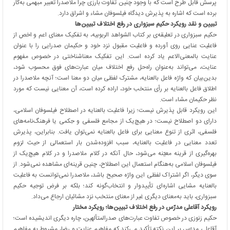
پرسش قابل طرح است که با وجود چنین تفاوت بارزی چرا ملاصدرا تعبیر مبهمی به‌کار
برده است که اشاره به پذیرش دیدگاه فیلسوفان مشاء و اشراق دارد.
تبیین و نقد رویکرد حکیم سبزواری در رفع اختلاف تبیین‌ها
حکیم سبزواری در تعلیقه‌ی بر کتاب الشواهد الربوبیه، به تفکیک معنای اعم و اخص از
فاعلیت عنایی روی آورده و فاعلیت مقبول نزد خود و حکیمان صدرایی را با عنوان
عنایت بالمعنی‌الاعم یاد کرده است. این تفکیک معناشناختی در خصوص مفهوم
عنایت، می‌تواند به‌عنوان راه‌حل رفع اختلاف میان عبارت‌های فوق محسوب شود،
بدین‌بیان که واژه فاعل بالعنایه، مشترک لفظی میان دو معنا است؛ آنچه ملاصدرا در
اطلاق فاعل بالعنایه بر رأی منتخب خود، اراده کرده است، آن معنایی نیست که مورد
نظر حکیمان مشاء است.
این رویکرد قابل پذیرش نیست؛ زیرا فاعلیت بالعنایه در اصطلاح فیلسوفان اسلامی،
دارای دو اصطلاح نیست؛ در هیچ‌یک از مجامع فلسفی و حِکمی یا فرهنگ‌نامه‌های
فلسفی، اثری از تنوع معنایی برای فاعل بالعنایه نمی‌توان یافت. بنابراین، پذیرش
تعدد معنایی در فاعلیت بالعنایه، سبب افزوده‌شدن بار استعمالی از حیث لزوم
بهره‌گیری از قرینه‌ معیّنه می‌شود، حال آنکه در کلام ملاصدرا و در کلام هیچ‌یک از
فیلسوفان اسلامی به‌هنگام استعمال این اصطلاح، چنین قرینه‌ای مشاهده نمی‌شود. از
سوی دیگر، اگر اشتراک لفظی این واژه صحیح باشد، ملاصدرا نمی‌توانست به فاعلیت
بالعنایه مشایی اشاره‌ای تأییدوار و انتخاب‌گونه کند؛ بلکه بر فرض توجیه حکیم
سبزواری، باید به‌معنای دیگری غیر از معنای منتخب نزد مشائیان ارجاع می‌داد.
رویکرد آقاعلی مدرّس در رفع اختلاف تبیین‌ها؛ رویکرد مختار
حکیم زنوزی در خصوص تفاوت عبارت‌های صدرالمتألهین، چاره دیگری اندیشیده است؛
آقاعلی مدرّس بر این نکته تأکید می‌کند که مفاهیم عنایت و رضا، مشروط به مفاهیم