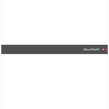
کتابخانۀ برخط