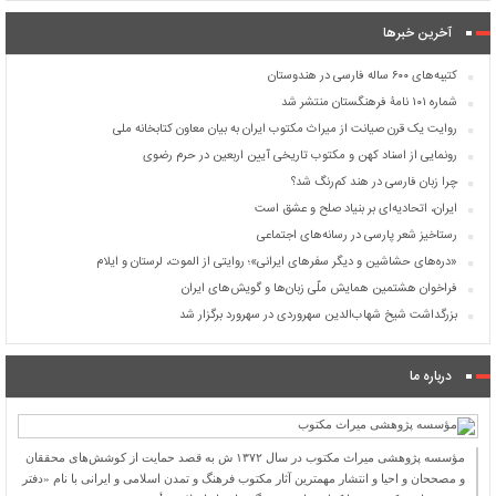
آخرین خبرها
کتیبه‌های ۶۰۰ ساله فارسی در هندوستان
شماره ۱۰۱ نامۀ فرهنگستان منتشر شد
روایت یک قرن صیانت از میراث مکتوب ایران به بیان معاون کتابخانه ملی
رونمایی از اسناد کهن و مکتوب تاریخی آیین اربعین در حرم رضوی
چرا زبان فارسی در هند کم‌رنگ شد؟
ایران، اتحادیه‌ای بر بنیاد صلح و عشق است
رستاخیز شعر پارسی در رسانه‌های اجتماعی
«دره‌های حشاشین و دیگر سفرهای ایرانی»؛ روایتی از الموت، لرستان و ایلام
فراخوان هشتمین همایش ملّی زبان‌ها و گویش‌های ایران
بزرگداشت شیخ شهاب‌الدین سهروردی در سهرورد برگزار شد
درباره ما
مؤسسه پژوهشی میراث مكتوب در سال ۱۳۷۲ ش به قصد حمایت از كوشش‌های محققان
و مصححان و احیا و انتشار مهمترین آثار مكتوب فرهنگ و تمدن اسلامی و ایرانی با نام «دفتر