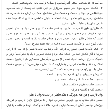
می‌کند که خودشناسی معیّن آغازشناسی و مقدّمه و کلید باب انجام‌شناسی است.
۴- حکمت نظری مورد نظر حکیم سبزواری در این کتاب عبارتست از خداشناسی،
خودشناسی و نبوت و امامت و حکمت عملی مشتمل است بر «فرمان خداشناسی» که
مشتمل بر فرامین شریعت و طریقت است به عبارتی مشتمل است بر احکام و مناسک
شرعی(فقهی) و سلوک عملی عرفانی.
۵- بنابراین طبق تقسیم سبزواری، دو قسم حکمت نظری و عملی، با دو بخش اصول
دین و فروع دین منطبق می‌شود. بر این اساس دیندارای دو بخش نظری و عملی
است که بخش نظری دین، اصول دین و همان حکمت نظری است و بخش عملی
دین، فروع دین و حکمت عملی است (البته در فقه تعبّد مطرح است).
۶- احیاء حکمت عملی: سبزواری در این اثر، از سویی حکمت عملی را که پس از فارابی
تقریباً از آثار حکمای اسلامی حذف شده بود و تحت عناوین دیگر به نحو کاملاً فرعی و
کم‌رنگ مطرح می‌شد، احیاء کرده و از سویی دیگر برای نخستین بار در تاریخ فلسفه
اسلامی، فقه و مناسک شرعی را به‌عنوان حکمت عملی معرفی می‌کند و سپس حکمت
عملی را با رویکرد جدید در معیّت حکمت نظری ارائه می‌دهد.
۷- روش سبزورای در این کتاب روش معیّت است:
– معیّت حکمت اشراقی و حکمت صدرایی
-معیّت حکمت نظری و حکمت عملی
-معیّت فقه و فلسفه و عرفان
زبان فارسی و دوراهه روزمرگی و تفکر؛ تأملی در نسبت زبان با زمان
سپس دکتر مهدی بنایی جهرمی سخنرانی خود را با موضوع «زبان فارسی و دوراهه
روزمرگی و تفکر؛ تأملی در نسبت زبان با زمان» ارائه داد و گفت: توجه و اهتمام به زبان