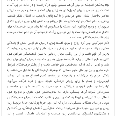
نهادینه‌شدن اندیشه در میان آن‌ها، نسبتی وثیق در کار است و در ادامه، در پی آنم تا
امکانات زبان فارسی را برای تبدیل‌شدن به زبانی برای گفتمان فلسفی در جامعه ایرانی
معاصر به‌اجمال نشان دهم. عرایضم را با کندوکاوی تاریخی در انتقال تفکر فلسفی
یونانی به عالم اسلام در نهضت ترجمه آغاز می‌کنم و به نقش زبان عربی در این انتقال
می‌پردازم و وجوه گوناگون این مسئله را می‌کاویم که آیا زبان عربی فی‌حد‌ذاته برای
انتقال تفکر فلسفی تواناست یا این توانایی برآمده از سیطره آن در عالم اسلام در مقام
زبان غالب فرهیختگان بوده است.
دکتر شهرآئینی بیان کرد: رواج و رونق فلسفه‌ورزی در میان هر قومی نشان از بالندگی
معنوی و رشد مدنیت دارد و این امر زمانی در میان ملتی نهادینه و بومی می‌شود که
به‌زبان آن قوم باشد و از این ره‌گذر، مجال راه‌یابی به میان فرهیختگان غیراهل علوم
نظری و علوم انسانی را بیابد. اگر فلسفه‌ورزی به زبان متعارف در میان گویش‌وران از هر
ملت و قومی باشد، آن‌گاه مخاطبانی عام خواهد یافت و از ره‌گذر فرهیختگان غیراهل
علوم نظری و نیز غیر اهل علوم انسانی که بیشینه فرهیختگان را تشکیل می‌دهند، به
زندگی مردم راه می‌گشاید و رفته‌رفته در زمینه‌ی ذهن اجتماع چونان آبی روشن
فرومی‌رود و بستر را برای رویش فرهنگی هرچه بارور و فربه فرآهم می‌آورد.
نهادینه‌شدن علوم کاربردی (پزشکی و مهندسی) به کاربست‌شان در جامعه و
نشان‌دادن ثمرات آن‌ها بستگی دارد، اما نهادینه‌شدن علوم نظری و به‌وی‍ژه علوم
انسانی به تبدیل‌شدن آن‌ها به گفتمان رایج و غالب، نخست در میان فرهیختگان و
سپس در میان همگان، بستگی تام دارد که این مهم جز با پوشاندن جامة برازندة زبان
بومی بر تن این علوم تحقق نمی‌تواند یافت. شکل‌گیری گفتمان فرهنگی، بی گفت‌و‌گو
و شکل‌گیری گفت‌وگو، بی‌داشتن زبان مناسب و آسان‌یاب ناممکن است. و این