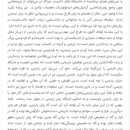
را نمی‌توان هماره برخاسته از خاستگاه تفکر دانست، چراکه آن می‌تواند از زمینه‌هایی
چون وضع روان‌شناختی، گرایش‌های ایدئولوژیک، تعصبات نژادی و… نیز ریشه بگیرد
اما با وجود این، تفکر از اهتمام به زبان فارغ نیست و با بی‌پروایی ناظر به زبان نسبتی
ندارد. سقراط مردمان آتن را به بازخوانی و بازاندیشی درباب آنچه نااندیشیده در
زبان‌شان جاری بود فرا می‌خواند و این پروای نسبت به زبان تا به امروز نیز ادامه دارد.
با این مقدمه کوتاه، اکنون به طرح این مهم می‌‌پردازیم که زبان پارسی از دیرباز محل
توجه و مایه مباهات بسیاری از اندیشمندان ما بوده است. شنیده‌ایم که فردوسی بزرگ
مباهی به زنده‌کردن عجم است به پارسی و گرچه در انتساب بیت «بسی رنج بردم در
این سال سی/ عجم زنده کردم بدین پارسی» به فردوسی تردیدها وجود دارد اما در
این تردیدی نیست که این بیت از او باشد یا نه، او با پی‌افکندن شاهنامه به زنده‌کردن
و زنده نگه‌داشتن زبان پارسی توفیقی تاریخی یافته است، اما سعدی اهمیت و جایگاه
زبان فارسی را این‌گونه بیان می‌کند، «چو آب می‌رود این پارسی به قوت طبع نه
مرکبیست که از وی سبق برد تازی». شمس تبریزی نیز در این باب چنین آورده است که
«زبان پارسی را چه شده است بدین لطیفی و خوبی که آن معانی و لطایف که در
پارسی آمده است و در تازی نیامده است». این مباهات و افتخار تا به امروز نیز ادامه
یافته و غالباً این برای پارسی‌زبانان اهمیتی خاص دارد که اندیشمندان‌شان آثار خود را
به زبان پارسی بنویسند و به تحکیم جایگاه زبان پارسی در جهان مدد رسانند. نکته
مهمی که در این میان باید به آن توجه کرد آن است که زبان پارسی، چونان هر زبان
دیگری در فراز و نشیب سوانح و حوادث تاریخی دست‌خوش دگرگونی‌ها بوده و گاه در
فراز و گاه در حضیض قرار گرفته است. به بیانی گاه چنین بوده که زبان پارسی مظهر
رفعت تفکر بوده و گاه به حضیض روزمرگی‌ها دچار شده و سامان خود از دست داده
است. این سخن از عطا ملک جوینی در تاریخ جهان‌گشا مشهور است که در بحبوحه