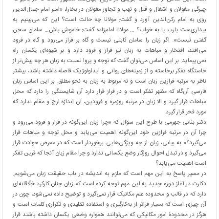
چیرگی مغولان و اشغال و قتل و نهب و تجاوز مغولان در بخارا، «امیر امام جمال‌الدین
روی به امام رکن‌الدین آورد و گفت: مولانا چه حالت است؟ این که می‌بینیم به
بیداری‌ست یارب یا به خواب؟ … مولانا امام‌زاده گفت: خاموش باش… سامان سخن
گفتن نیست». اگر زبان را سامان ثابتی نیست و گاه بر فراز می‌رود و گاه در فرود
می‌افتد، افتخار و مباهات به زبان نیز فراز و فرود دارد و بر شیوه‌ای یکسان راه
نمی‌پیماید. بر این اساس می‌توان گفت که توجه و پروا نسبت به زبان هر چه بیش‌تر از
خاستگاه تفکر برخاسته و از زمینه‌های روانی و ایدئولوژیک فاصله داشته باشد، بیشتر
ناظر به مرتبه فرازین زبان است و نه مربوط به زبان به نحو مطلق. بر این اساس زبان
فارسی آن‌گاه که مظهر تفکر است و در فراز قرار دارد آن شایستگی را دارد که محل
مباهات قرار گیرد و الا زبان در مرتبه روزمره و فرودین، آن اندازه ارج و مقام ندارد که
مورد فخر قرار گیرد.
دکتر بنائی جهرمی با طرح این سؤال که «چرا زبان این‌گونه در فراز و فرود می‌رود و
چرا آن در مرتبه فرازین خود این‌گونه اهمیت می‌یابد و محل توجه و مباهات قرار
می‌گیرد؟» به بیانی، زبان از چه ویژگی‌هایی برخوردار است که در معرض حوادث قرار
می‌گیرد و در تبدل احوال روزگار وضع یکسانی ندارد و چرا مقام زبان آنجا که قرین تفکر
است اهمیت می‌یابد؟
در مسیر پاسخ به این مهم است که ملزم به اندیشه در باب حقیقت زبان می‌شویم.
دکارت در آغاز دوره جدید به این مهم توجه کرده است که زبان چنان کارکرد خلّاقانه‌ای
دارد که در قالب و محدوده علم مکانیک قرار نمی‌گیرد و توضیح داده نمی‌شود، چون در
آن چیزی است که بسیار فراتر از به‌کارگیری و استفاده تقلیدی و تکراری کلمات است و
هرگز در محدودۀ امور مکانیکی که می‌توانند همواره وضعی یکسان داشته باشند قرار