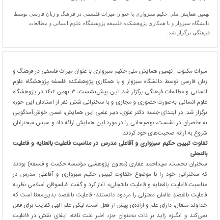
نهمین همایش ملی حکیم سبزواری با عنوان میراث فلسفی در فرهنگ و زبان فارسی توسط
دانشگاه سبزوار و با همکاری پژوهشکده فلسفه پژوهشگاه علوم انسانی و مطالعات
فرهنگی برگزار شد.
میراث مکتوب- نهمین همایش ملی حکیم سبزواری با عنوان میراث فلسفی در فرهنگ و
زبان فارسی توسط دانشگاه سبزوار و با همکاری پژوهشکده فلسفه پژوهشگاه علوم
انسانی و مطالعات فرهنگی برگزار شد. این پیش‌نشست، ۳ بهمن ۱۴۰۲ در پژوهشگاه
علوم انسانی به‌صورت حضوری و مجازی و با سخنرانی شش نفر از استادان این حوزه
برگزار شد. در ابتدای جلسه دکتر علوی، دبیر علمی این همایش، ضمن خوش‌آمدگویی
به حاضران در نشست، توضیحاتی را در مورد این همایش ارائه داد و سپس سخنرانان
شروع به ارائه صحبت‌های خود کردند.
تفاوت تبیین حکیم سبزواری و آقاعلی مدرس در مناسبت فاعلیت بالعنایه و فاعلیت
بالتجلی
سخنران نخست، سیداحمد غفاری (معاون پژوهشی مؤسسه حکمت و فلسفه) بودند
که سخنرانی خود را با موضوع «تفاوت تبیین حکیم سبزواری و آقاعلی مدرس در
مناسبت فاعلیت بالعنایه و فاعلیت بالتجلی» آغاز کرد و گفت: فیلسوفان اسلامی نظریه
فاعلیت بالقصدِ عالمان معتزلی را مردود دانستند؛ فاعلیت بالقصد بدین‌معنا است که
خداوند متعال، دارای علم و اراده‌ی پیش از فعل است، لیکن علم الهی کفایت برای فعل
نمی‌کند و انگیزه زاید بر ذات به‌عنوان جزء اخیر علت تامّه، ایفای نقش در فاعلیت