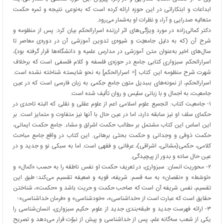
ابداعات و ابتکاراتی در این حوزه ارائه کرده است که به‌نوعی نتیجه و ثمره حکمت
متعالیه صدرایی و آراء و نظرات او به‌شمار می‌رود.
دکتر کمالی‌زاده در مورد ویژگی‌های اثر ارزنده اسرارالحکم بیان کرد: پس از منظومه و
شرح آن (که به دلیل جامعیّت و شیوه‌ی تدوین آموزشی آن در دوره‌ی معاصر تا
سال‌های اخیر به‌عنوان متن آموزشی در مدارس علمیه و دانشگاه‌ها قرار گرفته بود)،
اسرارالحکم سبزوارى کتابی جامع در حوزه‌ی فلسفه و کلام فلسفی است که برخلاف
شهرت شرح منظومه این کتاب [= اسرارالحکم] به نحو شایسته شناخته نشده است.
اسرارالحکم، از نمونه‏‌هاى بى‏بدیل متون جامع حِکمی به زبان فارسى است که در عین
جامعیت، به اجمال و با زبانی سلیس و روان تألیف شده است.
۱- جامعیت کتاب: اتجمیع علوم اسلامی اعم از علوم عقلی و نقلی که البته تاحدی در
حکمای سلف او نیز سابقه دارد، اما در عین حال با آنها نیز متفاوت و متمایز است. بر
این اساس این کتاب مشتمل بر مطالب حکمت اشراق و مشاء. جامع حکمت ایمانی،
حکمت ذوقی و وجدانی و حکمت بحثی برهانی. این کتاب در واقع جامع مباحث
کلامی، حکمی(مشائی، اشراقی)، عرفانی و فقهی است. اما به سبکی نو و جدید و در
عین حال ساده و بدور از پیچیدگی.
۲- محوریت انسان: سبزواری، در تعریف حکمت او نفس ناطقه را به حسب «کمال» و
«توسّط» و «نقصان» به سه قسم: شریفه، قویه و ضعیفه تقسیم می‌کند؛ طبق این
تقسیم، نفس شریفه آن است که صاحب حکمت و حریت باشد و «حکمت»، شناختن
حقایق است که عبارت است از «خداشناسى»، «خودشناسى» و «فرمان خداشناسى»؛
۳- ارائه فهرست جدید و طبقه‌بندی جدید از علوم: حکیم سبزواری، انسان‌شناسی را
یکی از شعب سه‌گانه علم، پس از خداشناسی و پیش از نبوّت قرار می‌دهد و تصریح