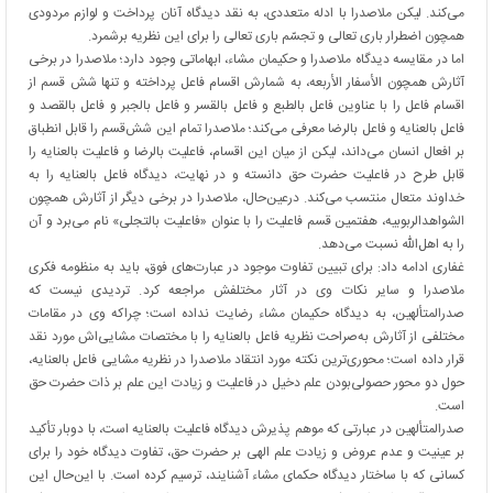
می‌کند. لیکن ملاصدرا با ادله متعددی، به نقد دیدگاه آنان پرداخت و لوازم مردودی
همچون اضطرار باری تعالی و تجسّم باری تعالی را برای این نظریه برشمرد.
اما در مقایسه دیدگاه ملاصدرا و حکیمان مشاء، ابهاماتی وجود دارد؛ ملاصدرا در برخی
آثارش همچون الأسفار الأربعه، به شمارش اقسام فاعل پرداخته و تنها شش قسم از
اقسام فاعل را با عناوین فاعل بالطبع و فاعل بالقسر و فاعل بالجبر و فاعل بالقصد و
فاعل بالعنایه و فاعل بالرضا معرفی می‌کند؛ ملاصدرا تمام این شش‌قسم را قابل انطباق
بر افعال انسان می‌داند، لیکن از میان این اقسام، فاعلیت بالرضا و فاعلیت بالعنایه را
قابل طرح در فاعلیت حضرت حق دانسته و در نهایت، دیدگاه فاعل بالعنایه را به
خداوند متعال منتسب می‌کند. درعین‌حال، ملاصدرا در برخی دیگر از آثارش همچون
الشواهدالربوبیه، هفتمین قسم فاعلیت را با عنوان «فاعلیت بالتجلی» نام می‌برد و آن
را به اهل‌الله نسبت می‌دهد.
غفاری ادامه داد: برای تبیین تفاوت موجود در عبارت‌های فوق، باید به منظومه فکری
ملاصدرا و سایر نکات وی در آثار مختلفش مراجعه کرد. تردیدی نیست که
صدرالمتألهین، به دیدگاه حکیمان مشاء رضایت نداده است؛ چراکه وی در مقامات
مختلفی از آثارش به‌صراحت نظریه فاعل بالعنایه را با مختصات مشایی‌اش مورد نقد
قرار داده است؛ محوری‌ترین نکته مورد انتقاد ملاصدرا در نظریه‌ مشایی فاعل بالعنایه،
حول دو محور حصولی‌بودن علم دخیل در فاعلیت و زیادت این علم بر ذات حضرت حق
است.
صدرالمتألهین در عبارتی که موهم پذیرش دیدگاه فاعلیت بالعنایه است، با دوبار تأکید
بر عینیت و عدم عروض و زیادت علم الهی بر حضرت حق، تفاوت دیدگاه خود را برای
کسانی که با ساختار دیدگاه حکمای مشاء آشنایند، ترسیم کرده است. با این‌حال این