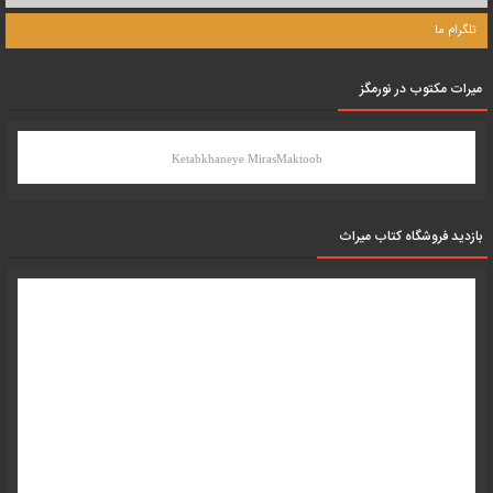
تلگرام ما
میرات مکتوب در نورمگز
Ketabkhaneye MirasMaktoob
بازدید فروشگاه کتاب میراث