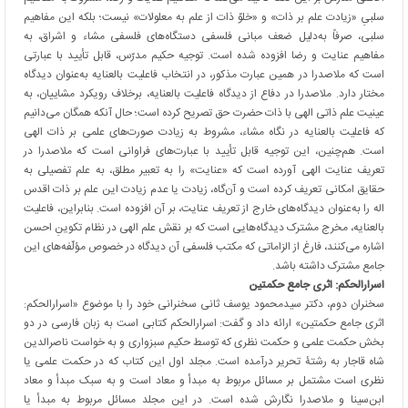
سلبیِ «زیادت علم بر ذات» و «خلوّ ذات از علم به معلولات» نیست؛ بلکه این مفاهیم
سلبی، صرفاً به‌دلیل ضعف مبانی فلسفی دستگاه‌های فلسفی مشاء و اشراق، به
مفاهیم عنایت و رضا افزوده شده است. توجیه حکیم مدرّس، قابل تأیید با عبارتی
است که ملاصدرا در همین عبارت مذکور، در انتخاب فاعلیت بالعنایه به‌عنوان دیدگاه
مختار دارد. ملاصدرا در دفاع از دیدگاه فاعلیت بالعنایه، برخلاف رویکرد مشاییان، به
عینیت علم ذاتی الهی با ذات حضرت حق تصریح کرده است؛ حال آنکه همگان می‌دانیم
که فاعلیت بالعنایه در نگاه مشاء، مشروط به زیادت صورت‌های علمی بر ذات الهی
است. هم‌چنین، این توجیه قابل تأیید با عبارت‌های فراوانی است که ملاصدرا در
تعریف عنایت الهی آورده است که «عنایت» را به تعبیر مطلق، به علم تفصیلی به
حقایق امکانی تعریف کرده است و آن‌گاه، زیادت یا عدم زیادت این علم بر ذات اقدس
اله را به‌عنوان دیدگاه‌های خارج از تعریف عنایت، بر آن افزوده است. بنابراین، فاعلیت
بالعنایه، مخرج مشترک دیدگاه‌هایی است که بر نقش علم الهی در نظام تکوینِ احسن
اشاره می‌کنند، فارغ از الزاماتی که مکتب فلسفی آن دیدگاه در خصوص مؤلّفه‌های این
جامع مشترک داشته باشد.
اسرارالحکم: اثری جامع حکمتین
سخنران دوم، دکتر سیدمحمود یوسف ثانی سخنرانی خود را با موضوع «اسرارالحکم:
اثری جامع حکمتین» ارائه داد و گفت: اسرارالحکم کتابی است به زبان فارسی در دو
بخش حکمت علمی و حکمت نظری که توسط حکیم سبزواری و به خواست ناصرالدین
شاه قاجار به رشتۀ تحریر درآمده است. مجلد اول این کتاب که در حکمت علمی یا
نظری است مشتمل بر مسائل مربوط به مبدأ و معاد است و به سبک مبدأ و معاد
ابن‌سینا و ملاصدرا نگارش شده است. در این مجلد مسائل مربوط به مبدأ یا