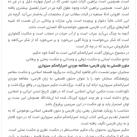
است، همچنین است براهین اثبات تجرد نفس که در اسرار چهارده دلیل و در غرر ده
دلیل است. همچنین براهین اثبات وجود عقول کلیه نیز در اسرار تفصیل بیشتری یافته
است. افزودن ادلۀ سمعیه در اثبات مطالب نیز از مختصات آن به‌شمار می‌آید. گرچه نثر
این کتاب غالباً دشوار و پیچیده است، ولی عبارات و بیاناتی در آن هست که شبیه
گفتارهای بزرگان ادب فارسی همچون خواجه‌عبدالله انصاری است، مانند:
آنچه به چنگ می‌آید سراب است و از آب حیات در حجاب است و حکایت گلخواری
است که شکر می‌خواست و وزنۀ گلین می‌خورد و بر نمی‌خورد که از شکر می‌کاهد و
شکرفروش می‌دید که در چه کار است.
در مجموع می‌توان گفت، اسرارالحکم کتابی است به گفتۀ خود حکیم:
جامع حکمت ایمانی و حکمت ذوقی و وجدانی و حکمت بحثی و برهانی.
متون فلسفی به زبان فارسی؛ مطالعه موردی اسرارالحکم سبزواری
سخنران سوم نشست دکتر طاهره کمالی‌زاده، مدیرگروه فلسفه اسلامی و حکمت معاصر
پژوهشگاه، سخنان خود را با عنوان «متون فلسفی به زبان فارسی؛ مطالعه موردی
اسرارالحکم سبزواری» ارائه کرد و گفت: بزرگداشت حکیم سبزواری در واقع بزرگداشت و
نکوداشت سنت حکمی ایرانی اسلامی است که در طول تاریخ تمدن ایرانی و اسلامی
رواج داشته است و هر چند امروزه کم‌رنگ شده اما ان‌شاء‌الله همچنان این سنت پر
توان استمرار یابد و نور حکمت در این سرزمین پرفروغ باشد.
متناسب با رویکرد همایش یعنی زبان فارسی و متون فلسفی اسلامی موضوعی که به
اختصار تقدیم می‌کنم، کتاب ارزنده اسرارالحکم حکیم سبزواری است که در دوره قاجار
و به زبان فارسی تألیف یافته است.
حکیم سبزواری، به‌عنوان یک حکیم صاحب‌نظر در حکمت نظری و حکمت عملی است.
وی که از حکمای مکتب صدرایی و در زمرۀ پیروان این حوزۀ فلسفی به‌شمار می‌آید،