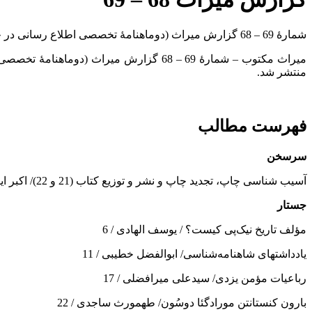
شمارۀ 69 – 68 گزارش میراث (دوماهنامۀ تخصصی اطلاع رسانی در حوزۀ نقد و تصحیح متون، نسخه شناسی و ایران شناسی، دورۀ دوم، سال نهم، شمارۀ اول و دوم، فروردین – تیر 1394) منتشر شد.
منتشر شد
.
فهرست مطالب
سرسخن
آسیب شناسی چاپ، تجدید چاپ و نشر و توزیع کتاب (21 و 22)/ اکبر ایرانی / 3
جستار
مؤلف تاریخ نیک‌پی کیست؟ / یوسف الهادی / 6
یادداشتهای شاهنامه‌شناسی/ ابوالفضل خطیبی / 11
رباعیات مؤمن یزدی/ سیدعلی میرافضلی / 17
بارون كنستانتن مورادگئا دوسُون/ طهمورث ساجدی / 22