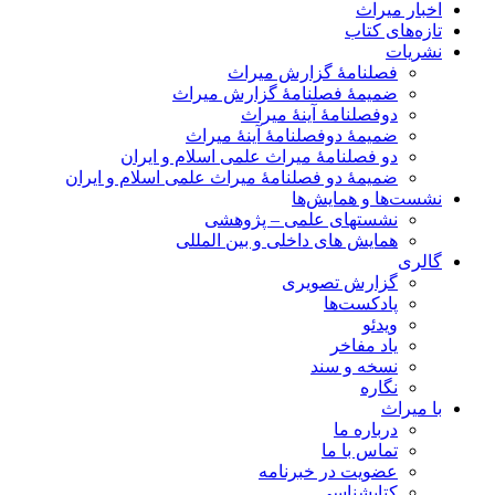
اخبار میراث
تازه‌های کتاب
نشریات
فصلنامۀ گزارش میراث
ضمیمۀ فصلنامۀ گزارش میراث
دوفصلنامۀ آینۀ میراث
ضمیمۀ دوفصلنامۀ آینۀ میراث
دو فصلنامۀ میراث علمی اسلام و ایران
ضمیمۀ دو فصلنامۀ میراث علمی اسلام و ایران
نشست‌ها و همایش‌ها
نشستهای علمی – پژوهشی
همایش های داخلی و بین المللی
گالری
گزارش تصویری
پادکست‌ها
ویدئو
یاد مفاخر
نسخه و سند
نگاره
با میراث
درباره ما
تماس با ما
عضویت در خبرنامه
کتابشناسی