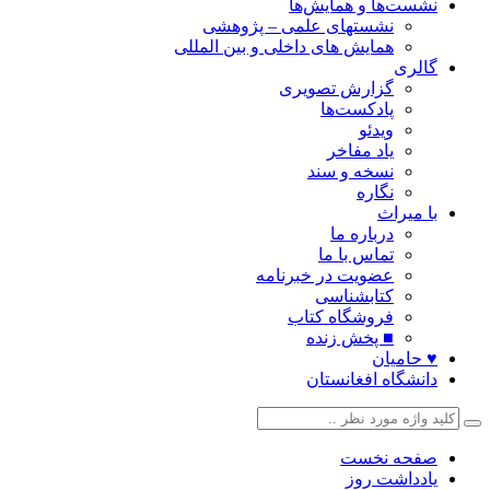
نشست‌ها و همایش‌ها
نشستهای علمی – پژوهشی
همایش های داخلی و بین المللی
گالری
گزارش تصویری
پادکست‌ها
ویدئو
یاد مفاخر
نسخه و سند
نگاره
با میراث
درباره ما
تماس با ما
عضویت در خبرنامه
کتابشناسی
فروشگاه کتاب
■ پخش زنده
♥ حامیان
دانشگاه افغانستان
صفحه نخست
یادداشت روز