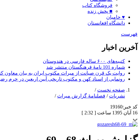
فروشگاه کتاب
■ پخش زنده
♥ حامیان
دانشگاه افغانستان
فهرست
آخرین اخبار
کتیبه‌های ۶۰۰ ساله فارسی در هندوستان
شماره 101 نامۀ فرهنگستان منتشر شد
روایت یک قرن صیانت از میراث مکتوب ایران به بیان معاون کتا
رونمایی از اسناد کهن و مکتوب تاریخی آیین اربعین در حرم رض
صفحه نخست
/
نشریات
/
فصلنامۀ گزارش میراث
/
کد خبر:
19160
16 آبان 1395 ساعت [ 2:32 ]
پ
گزارش میراث 68 – 69