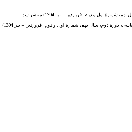
میراث مکتوب – شمارۀ 69 – 68 گزارش میراث (دوماهنامۀ تخصصی اطلاع رسانی در حوزۀ نقد و تصحیح متون، نسخه شناسی و ایران شناسی، دورۀ دوم، سال نهم، شمارۀ اول و دوم، فروردین – تیر 1394)