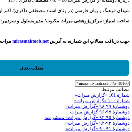
دربارۀ دومقاله از گزارش میراث 66 – 67 / مصطفی ذاکری / 117
شیدای فرهنگ و زبان فارسی (در رثای استاد مصطفی ذاکری)/ اکبر ایرانی
صاحب امتیاز: مرکز پژوهشی میراث مکتوب/ مدیرمسئول و سردبیر: اکب
.
جهت دریافت مقالاتِ این شماره، به آدرس
mirasmaktoob.net
مراجعه 
.
مطلب بعدی
مطالب مرتبط
شمارۀ 101 «گزارش میراث»
شمارهٔ ۱۰۰ «گزارش میراث»
دوشمارۀ ۹۹-۹۸ «گزارش میراث»
دوشمارۀ ۹۷-۹۶ گزارش میراث
دوشمارۀ ۹۵-۹۴ «گزارش میراث» منتشر شد
دوشمارۀ ۹۳-۹۲ «گزارش میراث»
دوشمارۀ ۹۱-۹۰ «گزارش میراث»