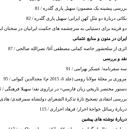
بررسی پیشینه یک مضمون/ سهیل یاری گلدره / 81
نکاتی دربارۀ دو مَثَلِ کهنِ ایرانی/ سهیل یاری گلدره / 82
دو قرینه برای دستیابی به سرچشمه های حکمت ایرانیان در سخنان ابن‌ع
ایران در متون و منابع عثمانی
اثری از سلحشور خاصه کمانی مصطفی آغا/ نصرالله صالحی / 87
نقد و بررسی
سه سفرنامه/ عسکر بهرامی / 91
مروری بر مجلۀ مولانا رومی (جلد 6، 2015 م)/ مجدالدین کیوانی / 95
دستور مختصر تاريخي زبان فارسي» در ترازوی نقد/ سهیلا فرهنگی / 105
بررسی انتقادی تصحیح تازۀ تذکرۀ الشعرای دولتشاه سمرقندی/ هادی بید
دربارۀ رسائل خواجۀ احرار/ فرهاد احراری / 115
دربارۀ نوشته های پیشین