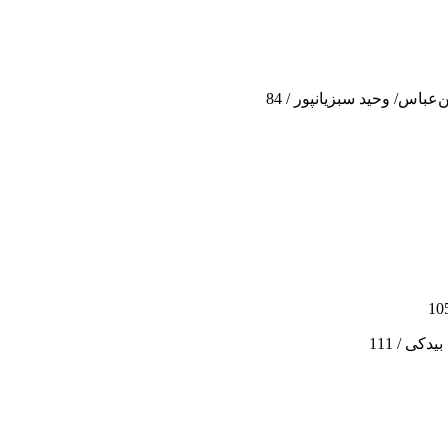
باس/ وحید سبزیانپور / 84
کی / 111