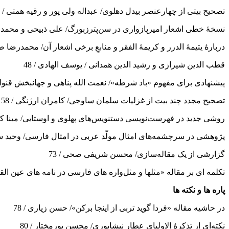
تصحیح بیتی از چهارعنصر بیدل دهلوی/ عبداله ولی پور و رقیه همتی / 31
نسخۀ خطی اشعار امیرپازواری در سن‌پترزبورگ/ علی ذبیحی و محمدرض
دربارۀ یتیمۀ الدرر و کریمۀ الفقر و منابعِ برخی اشعار آن/ محمدرضا ضیاء
قطب الدین شیرازی و رشید الدین همدانی / یوسف الهادی / 48
پیشنهادی برای مفهوم «باد شرطه»/ نعمت الله پناهی و جهانبخش قنواتی 
تصحیح مجدد چند بیت از غزلیات سلمان ساوجی/ کامران ارژنگی / 58
روشی جدید در فهرست‌نویسی دستنویس‌های پهلوی و اوستایی/ مینا کامبی
پژوهشی در سرچشمه‌های امثال مولّد عربی در امثال فارسی/ وحید سبزیا
گزارشی از یک مقاله‌سازی/ محسن شریفی صحی / 73
تکلمه ای بر مقاله «مثلها و مثل‌واره های فارسی در نامه های عین الق
پاره ها و نکته ها
در حاشیه مقاله «فردا گوید تربی از اینجا برکن»/ حسن زیاری / 78
نكته‌اي از تذکرۀ الاولیای عطار نیشابوری/ محسن پورمختار / 80