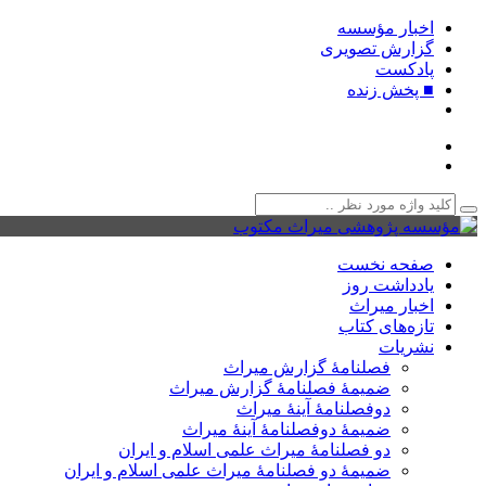
اخبار مؤسسه
گزارش تصویری
پادکست‌
■ پخش زنده
صفحه نخست
یادداشت روز
اخبار میراث
تازه‌های کتاب
نشریات
فصلنامۀ گزارش میراث
ضمیمۀ فصلنامۀ گزارش میراث
دوفصلنامۀ آینۀ میراث
ضمیمۀ دوفصلنامۀ آینۀ میراث
دو فصلنامۀ میراث علمی اسلام و ایران
ضمیمۀ دو فصلنامۀ میراث علمی اسلام و ایران