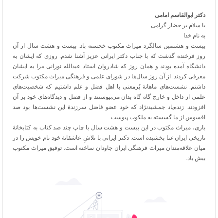
دکتر ابوالقاسم امامی
با سلام بر حضار گرامی
به نام خدا
بیست و هشتمین سالگرد میراث مکتوب خجسته باد. بیست و هشت سال از آن
روز فرخنده گذشت که با جناب دکتر ایرانی عزیز آشنا شدم. روزی که ایشان به
دانشگاه آمده بودند و همان روز که شادروان استاد عبدالله نورانی مرا به ایشان
معرفی کردند. از آن روز سال‌ها در شورای علمی و فرهنگی میراث مکتوب شرکت
داشتم. نشست
های ماهانۀ پُرمعنی با اهل فضل و علم داشتیم که شخصیت‌های
علمی از داخل و خارج گاه گاه بدان می‌پیوستند و از فضل و دیدگاه‌های خود بر آن
افزودند. زنده‌یاد جمشیدنژاد که خود عضو فاضل سرزندۀ این نشست‌ها بود صد
افسوس از ما گسسته به ملکوت پیوست.
باری، میراث مکتوب در این بیست و هشت سال با چاپ چند صد کتاب به کتابخانۀ
تاریخی ایران غنا بخشیده است. دکتر ایرانی با تلاشِ عاشقانۀ خود نام خویش را در
میان علاقه‌مندان میراث فرهنگی ایران جاودان ساخته است. توفیق میراث مکتوب
بیش باد.