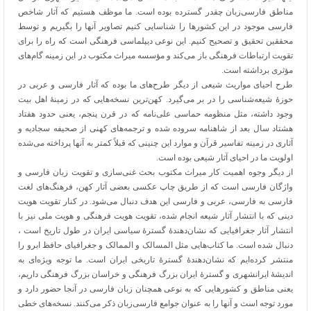
مناطق فارسی‌زبان چقدر گسترده بوده است. ما موظف هستیم که آثار شاخص
فارسی موجود در این کشورها را شناسایی کنیم تصاویر آنها را بگیریم و توسط
محققین تحقیق و تصحیح کنیم. این نوعی دیپلماسی فرهنگی است که راه را برای
تقویت ارتباطات فرهنگی باز می‌کند و مؤسسه میراث مکتوب در این زمینه گام‌های
مؤثری برداشته است.
طرح احیای مواریث شیعی از دیگر طرح‌های ما بوده که آثار فارسی و عربی در
حوزۀ شیعه‌شناسی را در بر می‌گیرد. کهن‌ترین نسخه‌هایی که در زمینۀ اهل بیت
وجود داشته، مثل منظومه حماسی علی‌نامه که در قرن پنجم، یعنی حدود هفتاد
هشتاد سال بعد از شاهنامه سروده شده و ترجمه‌های کهنی از صحیفه سجادیه و
آثاری در زمینه تفاسیر قرآن و موارد این چنینی که قبلاً کمتر به آنها پرداخته می‌شده
اولویت ما در احیای آثار شیعی بوده است.
از دیگر وجوه اهمیت کار میراث مکتوب بحث غنی‌سازی و تقویت زبان فارسی و
واژگان فارسی است که از طریق چاپ عکسی بعضی آثار کهن، فرهنگ‌های لغت
فارسی به فارسی، عربی و فارسی این هدف دنبال می‌شود. در کنار تقویت هویت
دینی که با انتشار آثار شیعه انجام شده، تقویت هویت فرهنگی و هویت ملی نیز با
انتشار آثار جغرافیایی که نشان‌دهندۀ گسترۀ سیاسی ایران در طول تاریخ است ،
دنبال شده است. ما کتاب‌هایی مثل المسالک و الممالک و جغرافیای حافظ ابرو را
منتشر کرده‌ایم که نشان‌دهندۀ گسترۀ تاریخی ایران است. ما توجه ویژه‌ای به
اندیشۀ ایرانشهری و گسترۀ ایران بزرگ فرهنگی و خراسان بزرگ فرهنگی داریم،
یعنی مناطق و کشورهایی که به نوعی همچنان زبان فارسی در آنجا حضور دارد و
مورد توجه است و آنها را به عنوان جوامع فارسی‌زبان ذکر می‌کنند. نسخه‌های خطی