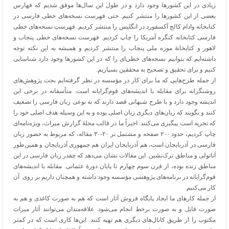
زیادی در این کشورها وجود دارد و در طول این سال‌ها موفق شدیم که فهارس
بعضی از این کشورها را منتشر کنیم. حتی فهرست نسخه‌های خطی فارسی در
کتابخانه وادام کالج آکسفورد در انگلیس را منتشر کردیم. فهرستِ نسخه‌های خطی
فارسی کتابخانه کنگره آمریکا را چاپ کردیم. فهرست نسخه‌های خطی پنجاب و
لاهور و کتابخانۀ موزه ملی پنجاب را منتشر کردیم و همیشه به این نکته توجه
داشته‌ایم که بتوانیم نسخه‌های خطی‌ای را که در این کشورها وجود دارد شناسایی
کنیم و برای تحقیق و تصحیح به محققین بسپاریم.
از جمله طرح‌هایی که ما برای کار در مؤسسه در نظر گرفته‌ایم بحث پژوهش‌های
روشنگرانه برای مقابله با اندیشه‌های قوم‌گرایانه است. متأسفانه در برخی این
اندیشه وجود دارد و با طرح شبهاتی قصد دارند که به نوعی زبان فارسی را تضعیف
کنند و بگویند که زبان‌های دیگری زبان اصلی بوده و به این وسیله هدف اصلی خود را
که تجزیه است پیگیری می‌کنند. اخیراً ما در قالب مجلۀ گزارش میراث، ویژه‌نامه‌ای
چاپ کردیم، حدود ۲۰۰ صفحه و مشتمل بر ۲۰-۳۰ مقاله، که مربوط به حضور زبان
فارسی در آذربایجان است، هم آذربایجان ایران هم جمهوری آذربایجان و همین‌طور
آناتولی و مناطق ترک‌نشین. این مقالات نشان می‌دهد که چقدر زبان فارسی در این
مناطق زنده بوده، از قرن سوم چهارم تا پایان دورۀ عثمانی. مقابله با اندیشه‌های
قوم‌گرایانه در برنامه‌های پژوهشی مؤسسه وجود داشته و همچنان داریم بر روی آن
کار می‌کنیم.
از جمله کارهای ما ایجاد پایگاه فروش آثار است که هم به صورت کاغذی و هم به
صورت فایل و به صورت برخط انجام می‌شود. علاقه‌مندان می‌توانند آثار میراث
مکتوب را از طریق کانال‌های دیگری هم تهیه کنند. این‌ها کاری است که در کمتر