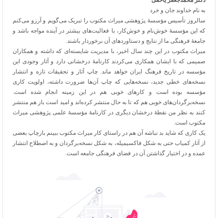
دکتر محمدجعفر یاحقی
به نام خداوند جان و خرد
سالروز تأسیس مؤسسۀ پژوهشی میراث مکتوب را تبریک می‌گویم و آرزو می‌کنم
که این مؤسسۀ خوش‌نام و خوش‌کار، با فعالیت‌های بیشتر در آینده مواجه باشد و
جامعۀ فرهنگی ما از نتایج و دستاوردهای آن برخوردار باشند.
میراث مکتوب در این چند سال اخیر، با مدیریت شایسته‌ای که داشته و همکاران
صمیمی که با ایشان همکاری می‌کردند کارنامۀ درخشانی دارد و آثار وجودی این
مؤسسه در تاریخ فرهنگ ایران خواهد ماند. چاپ آثار و تحقیقات تازه و انتشار
نسخه‌های خطی جدید، نسخه‌هایی که چاپ آن‌ها ضرورت داشته، اولویت کاری
مؤسسه بوده است و کارهای خوبی هم در این زمینه انجام شده است.
نسخه‌برگردان‌های خوبی هم که تا به حال منتشر کرده‌اند و امید است باز هم منتشر
کنند به نظر من نقطۀ درخشان دیگری در کارنامۀ مؤسسۀ علمی پژوهشی میراث
مکتوب است.
یک کاری که شاید بد نباشه آن هم در راستای کار میراث مکتوب ببینم بازچاپ بعضی
از آثار کمیاب حتی به شکل فاکسیمیله، به شکل نسخه‌برگردان و به اصطلاح انتشار
عمده و در اختیار گذاشتن آن در فضای فرهنگی جامعه است.