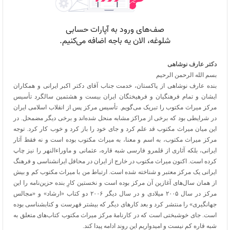
دکتر عارف نوشاهی
بسم الله الرحمن الرحیم
بنده عارف نوشاهی از پاکستان، خدمت جناب آقای دکتر اکبر ایرانی و همکاران
ایشان و تمام فرهنگیان و فرهیختگان ایران بیست و هشتمین سالگرد تأسیس
مرکز میراث مکتوب را تبریک می‌گویم. تأسیس مرکز پس از انقلاب اسلامی ایران
در شرایطی بود که برخی از مراکز مشابه منحل شده‌اند و برخی دیگر مضمحل. در
این میان میراث مکتوب قد علم کرد و جای خود را باز کرد و خوب کار کرد. توجه
مرکز میراث مکتوب، به اسم و معنا، به میراث مکتوب بوده است و نه فقط آثار
ایرانی، بلکه آثاری از قلمرو فارسی شبه قاره، عثمانی و ماوراءالنهر را نیز چاپ
کرده است. اکنون میراث مکتوب در خارج از ایران در محافل ایرانشناسی و فرهنگ
ایرانی یک مرکز معتبر و شناخته شده است. ارتباط من با میراث مکتوب کم و بیش
از همان سال‌های آغازین آن مرکز بوده است و نخستین کارِ بنده حزین‌نامه را این
مرکز در سال ۲۰۰۵ میلادی و در سال دیگر ۲۰۰۶ دو کتاب «ارشاد» و «مجالس
جهانگیری» را منتشر کرد و بعد کارهای دیگر که بیشتر فهرست و کتابشناسی بوده
است. جای خوشبختی است که در کارنامۀ مرکز میراث مکتوب کتاب‌های متعلق به
شبه قاره کم نیست و امیدواریم این روند ادامه پیدا کند.