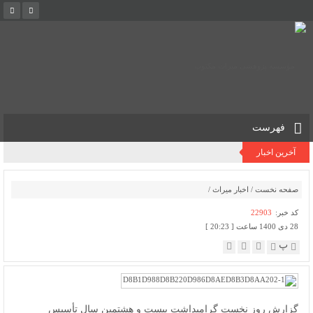
فهرست
آخرین اخبار
صفحه نخست
/
اخبار میراث
/
کد خبر:
22903
28 دی 1400 ساعت [ 20:23 ]
پ
گزارش روز نخست گرامیداشت بیست و هشتمین سال تأسیس