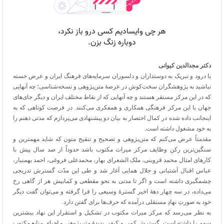
دکتر مجدالدین کیوانی
با درود و تبریک به دوستداران و دلسوزان سرمایه‌های فرهنگ ایران و عرض خسته
نباشید به پژوهشگران سخت‌کوش در عرصۀ متن‌پژوهی و نسخه‌شناسی؛ چه آنهایی
که در این مرکز مستقر هستند و چه آنهایی که از نقاط مختلف ایران و دیگر جای‌های
جهان با این مرکز فرهنگی همکاری و همفکری می‌کنند. در فرصت کوتاهی که به
اینجانب داده شده در کمال اختصار به بیان دو پیشنهادی می‌پردازم که مدتی ذهنم را
به خود مشغول داشته است.
مقدمتاً عرض می‌کنم که متن‌پژوهی و تصحیح و تنقیح متون که شاید مهمترین و
سنگین‌ترین رکن وظایف مرکز میراث مکتوب باشد حدوداً از صد سال پیش با
کارهای امثال محمد قزوینی، ملک الشعرای بهار، محمدعلی فروغی، احمد بهمنیار،
عباس اقبال آشتیانی و جلال همایی آغاز شد و طی این مدّت گسترش تدریجی
چشمگیری داشته است و اگر تا مدتی به نحو مقطعی و کمابیش هر از گاهی رخ
می‌داده، در سه چهار دهۀ اخیر گسترۀ وسیعی را فرا گرفته و می‌توان گفت دیگر
خود به صورتِ نهادِ مستقلی درآمده که حرف‌ها برای گفتن دارد.
به نظر می‌رسد که مرکز میراث مکتوب در تشکیل و استقرار این نهاد بیشترین
سهم را داشته است. گسترش کمی و کیفی پدیدۀ متن‌پژوهی و احیای منابع مکتوبِ