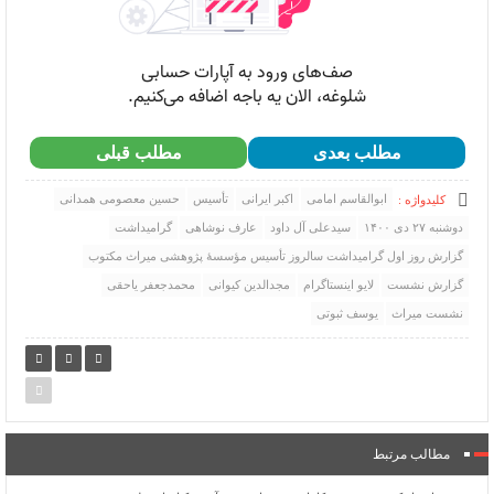
مطلب بعدی
مطلب قبلی
ابوالقاسم امامی
اکبر ایرانی
تأسیس
حسین معصومی همدانی
کلیدواژه :
دوشنبه ۲۷ دی ۱۴۰۰
سیدعلی آل داود
عارف نوشاهی
گرامیداشت
گزارش روز اول گرامیداشت سالروز تأسیس مؤسسۀ پژوهشی میراث مکتوب
گزارش نشست
لایو اینستاگرام
مجدالدین کیوانی
محمدجعفر یاحقی
نشست میراث
یوسف ثبوتی
مطالب مرتبط