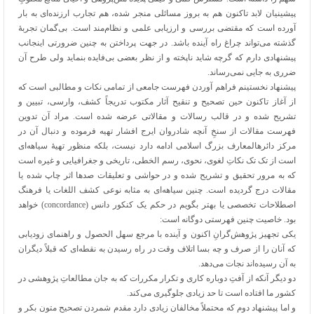
پیشینیان لابد تاکنون هم به بروز مسائلی منجر شده، هم تجارب ارزنده‌ای به بار
آورده است که مقتضی بررسی و ارزیابی علمی و نظام‌مند است. بی‌گمان تجربۀ
گذشته می‌تواند چراغ راه آینده باشد. در جهت پرداختن به چنین ضرورتی اینجانب
پیشنهادی دارم که گرچه شاید ناپخته و از نظر بعضی بی‌فایده بنماید ولی طرح آن
ضرری به جایی نمی‌رساند.
پیشنهاد نخستینم فراهم آوردن فهرست جامعی از تمامی نکات و مطالبی است که
از آغاز تاکنون حین تصحیح و تنقیح آثار مکتوب تدریجاً کشف، وارسی، تبیین و
تشریح شده و در قالب رسالات و مقالاتی عرضه شده است. مراد آن تدوین
فهرست مقالات از سنخِ آنچه شادروان ایرج افشار تهیه فرموده و دنبال آن در
مرکز دائرهالمعارف بزرگ اسلامی ادامه دارد نیست، بلکه منظور تهیۀ سیاهه‌ای
است از تک تک نکاتِ لغوی، نحوی، رسم الخطی، تاریخی و جغرافیایی و غیره است
که به مرور تحقیق و تشریح شده و در حواشی و تعلیقات صدها اثر چاپ شده یا
مقالات درج گردیده است. چنین سیاهه‌ای به مثابه نوعی کشف اللغات یا فرهنگ
اصطلاحات تخصصی یا بهتر بگویم در حکم یک کنکور دانس (
concordance
) خواهد
بود. خاصیت چنین فهرستی دوگانه است:
یکی تجهیز پژوهش‌گرانِ اکنون و آینده با مرجع سهل الحصول و راهنمای زودیابی
که آنان را از صرف و چه بسا اتلاف وقت در راه رسیدن به نقطه‌ای که قبلاً دیگران
به آن رسیده‌اند نجات می‌دهد.
دو دیگر آنکه از آفتِ دوباره کاری و تکرار مکررات که به جان مطالعاتِ پژوهشی در
کشور ما افتاده است تا حد زیادی جلوگیری می‌کند.
و اما پیشنهاد دوم که محتملاً مخالفان زیادی دارد مقدم شمردن تصحیح متون بکر و