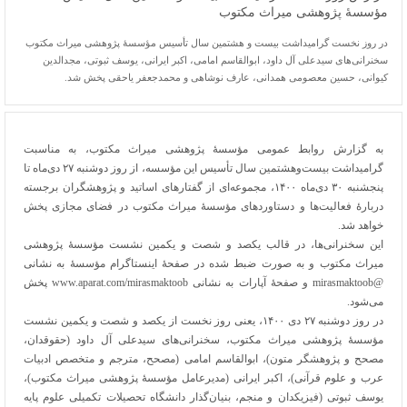
مؤسسۀ پژوهشی میراث مکتوب
در روز نخست گرامیداشت بیست و هشتمین سال تأسیس مؤسسۀ پژوهشی میراث مکتوب
سخنرانی‌های سیدعلی آل داود، ابوالقاسم امامی، اکبر ایرانی، یوسف ثبوتی، مجدالدین
کیوانی، حسین معصومی همدانی، عارف نوشاهی و محمدجعفر یاحقی پخش شد.
به گزارش روابط عمومی مؤسسۀ پژوهشی میراث مکتوب، به مناسبت
گرامیداشت بیست‌وهشتمین سال تأسیس این مؤسسه، از روز دوشنبه ۲۷ دی‌ماه تا
پنجشنبه ۳۰ دی‌ماه ۱۴۰۰، مجموعه‌ای از گفتارهای اساتید و پژوهشگران برجسته
دربارۀ فعالیت‌ها و دستاوردهای مؤسسۀ میراث مکتوب در فضای مجازی پخش
خواهد شد.
این سخنرانی‌ها، در قالب یکصد و شصت و یکمین نشست مؤسسۀ پژوهشی
میراث مکتوب و به صورت ضبط شده در صفحۀ اینستاگرام مؤسسۀ به نشانی
@
mirasmaktoob
و صفحۀ آپارات به نشانی
www.aparat.com/mirasmaktoob
پخش
می‌شود.
در روز دوشنبه ۲۷ دی ۱۴۰۰، یعنی روز نخست از یکصد و شصت و یکمین نشست
مؤسسۀ پژوهشی میراث مکتوب، سخنرانی‌های سیدعلی آل داود (حقوقدان،
مصحح و پژوهشگر متون)، ابوالقاسم امامی (مصحح، مترجم و متخصص ادبیات
عرب و علوم قرآنی)، اکبر ایرانی (مدیرعامل مؤسسۀ پژوهشی میراث مکتوب)،
یوسف ثبوتی (فیزیکدان و منجم، بنیان‌گذار دانشگاه تحصیلات تکمیلی علوم پایه