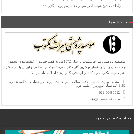
بزرگداشت شیخ شهاب‌الدین سهروردی در سهرورد برگزار شد
درباره ما
مؤسسه پژوهشی میراث مكتوب در سال 1372 ش به قصد حمایت از كوشش‌های محققان
و مصححان و احیا و انتشار مهمترین آثار مكتوب فرهنگ و تمدن اسلامی و ایرانی با نام «دفتر
نشر میراث مكتوب» و با كمك وزارت فرهنگ و ارشاد اسلامی تأسیس شد.
نشانی: تهران، خیابان انقلاب اسلامی، بین خیابان ابوریحان و خیابان دانشگاه، شمارۀ
1182 (ساختمان فروردین)، طبقۀ دوم
021-66490612
info@mirasmaktoob.ir
میرات مکتوب در طاقچه