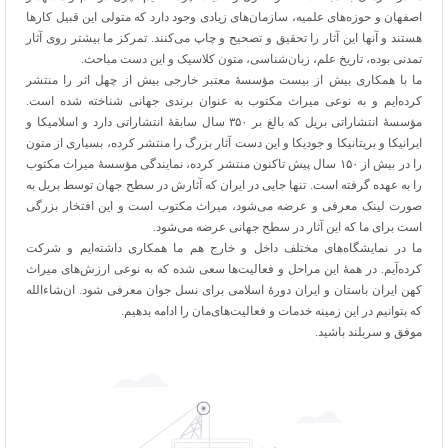
اصفهان و حوزه‌های علمیه، سازمان‌های زیادی وجود دارد که متولی این قبیل کارها
هستند و آنها این آثار را تحقیق و تصحیح و چاپ می‌کنند. تمرکز ما بیشتر روی آثار
تمدنی بوده، تاریخ علم، زبان‌شناسی، متون کلاسیک و این دست مباحث.
ما با همکاری بیش از بیست مؤسسۀ معتبر خارجی بیش از چهل اثر را منتشر
کرده‌ایم و به نوعی میراث مکتوب به عنوان برندی جهانی شناخته شده است.
مؤسسۀ انتشاراتی بریل که بالغ بر ۳۵۰ سال سابقۀ انتشاراتی دارد و اسلامیکا و
ایرانیکا و بریتانیکا و جودیکا و این دست آثار بزرگ را منتشر کرده، بسیاری از متون
را در بیش از ۱۵۰ سال پیش تاکنون منتشر کرده، نمایندگی مؤسسۀ میراث مکتوب
را به عهده گرفته است. تنها جایی در ایران که آثارش در سطح جهان توسط بریل به
صورت لینک معرفی و عرضه می‌شود، میراث مکتوب است و این افتخار بزرگی
است برای ما که این آثار در سطح جهانی عرضه می‌شود.
ما در نمایشگاه‌های مختلف داخل و خارج هم ما همکاری داشته‌ایم و شرکت
کرده‌آیم. در همۀ این مراحل و فعالیت‌ها سعی شده که به نوعی ارزش‌های میراث
کهن ایران باستان و ایران دورۀ اسلامی برای نسل جوان معرفی شود. ان‌شاءالله
که بتوانیم در این زمینه خدمات و فعالیت‌های‌مان را ادامه بدهیم.
موفق و سربلند باشید.