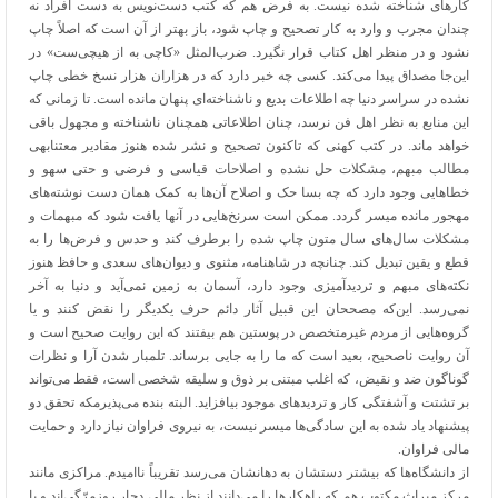
کارهای شناخته شده نیست. به فرض هم که کتب دست‌نویس به دست افراد نه
چندان مجرب و وارد به کار تصحیح و چاپ شود، باز بهتر از آن است که اصلاً چاپ
نشود و در منظر اهل کتاب قرار نگیرد. ضرب‌المثل «کاچی به از هیچی‌ست» در
این‌جا مصداق پیدا می‌کند. کسی چه خبر دارد که در هزاران هزار نسخ خطی چاپ
نشده در سراسر دنیا چه اطلاعات بدیع و ناشناخته‌ای پنهان مانده است. تا زمانی که
این منابع به نظر اهل فن نرسد، چنان اطلاعاتی همچنان ناشناخته و مجهول باقی
خواهد ماند. در کتب کهنی که تاکنون تصحیح و نشر شده هنوز مقادیر معتنابهی
مطالب مبهم، مشکلات حل نشده و اصلاحات قیاسی و فرضی و حتی سهو و
خطاهایی وجود دارد که چه بسا حک و اصلاح آن‌ها به کمک همان دست نوشته‌های
مهجور مانده میسر گردد. ممکن است سرنخ‌هایی در آنها یافت شود که مبهمات و
مشکلات سال‌های سال متون چاپ شده را برطرف کند و حدس و فرض‌ها را به
قطع و یقین تبدیل کند. چنانچه در شاهنامه، مثنوی و دیوان‌های سعدی و حافظ هنوز
نکته‌های مبهم و تردیدآمیزی وجود دارد، آسمان به زمین نمی‌آید و دنیا به آخر
نمی‌رسد. این‌که مصححان این قبیل آثار دائم حرف یکدیگر را نقض کنند و یا
گروه‌هایی از مردم غیرمتخصص در پوستین هم بیفتند که این روایت صحیح است و
آن روایت ناصحیح، بعید است که ما را به جایی برساند. تلمبار شدن آرا و نظرات
گوناگون ضد و نقیض، که اغلب مبتنی بر ذوق و سلیقه شخصی است، فقط می‌تواند
بر تشتت و آشفتگی کار و تردیدهای موجود بیافزاید. البته بنده می‌پذیرمکه تحقق دو
پیشنهاد یاد شده به این سادگی‌ها میسر نیست، به نیروی فراوان نیاز دارد و حمایت
مالی فراوان.
از دانشگاه‌ها که بیشتر دستشان به دهانشان می‌رسد تقریباً ناامیدم. مراکزی مانند
مرکز میراث مکتوب هم که راهکارها را می‌دانند از نظر مالی دچار روزمرّ‌گی‌اند و با