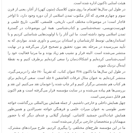
هیئت امنایی تاکنون اداره شده است.
در طول این سال‌ها اهتمام ما روی متون کلاسیک (متون کهن) از آغاز، یعنی از قرن
سوم و چهارم هجری که آثار مکتوب تمدن اسلامی از آن دوره وجود دارد، تا اواخر
قاجار است؛ در موضوعات مختلف ادبی، تاریخی، فلسفی، کلامی، تاریخ علمی و
فهرست‌نویسی، نسخه‌شناسی و کتاب‌شناسی. همۀ این موضوعات در گسترۀ
تمدن اسلامی وجود داشته است. ما این آثار را با اولویت‌هایی شناسایی کردیم و با
استانداردهایی توسط کارشناسان و استادان بررسی و داوری شدند. مواردی که به
تأیید می‌رسیده در مرحله بعد مورد تحقیق و تصحیح قرار می‌گرفته و در نهایت
منتشر می‌شده است. البته فراز و نشیب هم زیاد بوده و ما مرتبا فعالیت خود را
آسیب‌شناسی کرده‌ایم و اشکالات‌مان را سعی کرده‌ایم برطرف کنیم و به نقطۀ
ایده‌آل نزدیک شویم.
در طول این سال‌ها ما تاکنون ۳۶۸ عنوان کتاب، که تقریباً ۶۸۰ جلد را دربرمی‌گیرد،
منتشر کرده‌ایم. به عنوان مثال عرفات العاشقین ۸ جلد است. سعی کرده‌ایم برای
هر کتاب هم نشستی برگزار کنیم و اثر چاپ شده را خودمان نقد می‌کنیم. این نقد و
بررسی‌ها هم پیاده می‌شده و در سایت مؤسسه قرار می‌گرفته است و هم اکنون
هم قابل دسترسی است.
چهل همایش داخلی و خارجی داشتیم، از جمله همایش بین‌المللی بزرگداشت خواجه
نصیر طوسی به عنوان میراث علمی و فرهنگیِ خواجه نصیرالدین و همین‌طور
همایش غیاث‌الدین جمشید کاشانی، کوشیار گیلانی و عده‌ای دیگر که با حضور
میهمانان و متخصصان خارجی برگزار می‌شده است.
ما در این مؤسسه طرح‌های مختلفی را پیگیری کردیم، طرح میراث‌های مشترک،