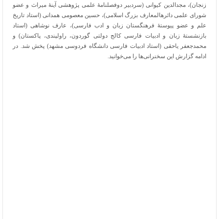
زنجان)، مجدالدین کیوانی (سردبیر دوفصلنامۀ علمی پژوهشی آینۀ میراث و عضو
شورای علمی دائرهالمعارف بزرگ اسلامی)، حسین معصومی همدانی (استاد تاریخ
علم و عضو پیوستۀ فرهنگستان زبان و ادب فارسی)، عارف نوشاهی (استاد
بازنشستۀ زبان و ادبیات فارسی کالج دولتی گوردون، راولپندی، پاکستان) و
محمدجعفر یاحقی (استاد ادبیات فارسی دانشگاه فردوسی مشهد) پخش شد. در
ادامه گزارش این سخنرانی‌ها را می‌خوانید.