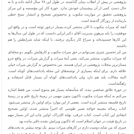
پژوهشی در پیش از انقلاب بنیان گذاشتند در طول این ۲۸ سال ادامه داده و تا به
حال دستِ کمی از آن پیشینیان خودش ندارد. حوزۀ کار این مؤسسه و این مرکز
پژوهشی تحقیق در مواریث مکتوب و به‌خصوص تصحیح و انتشار نسخ خطی
بازمانده از روزگار گذشته است.
آنچه که میراث مکتوب تا الان منتشر کرده بسیار درخور توجه است و در واقع این
موفقیت را باید مرهونِ مدیریت آقای دکتر ایرانی دانست که در طول این سال‌ها به
این کارها چسبیده‌اند و سراغ کار دیگری نرفتند، با اینکه شاید شرایطش را هم
داشتند.
من جُز تحسین چیزی نمی‌توانم در حق میراث مکتوب و کارهایش بگویم. دو مجله‌ای
که میراث مکتوب منتشر می‌کند، یعنی آینۀ میراث و گزارش میراث، در واقع جزو
ممتازترین مجلات پژوهشی در ایران هستند. من به‌خصوص به گزارش میراث خیلی
علاقه دارم، برای اینکه بسیاری از نوشته‌های این مجله یادداشت‌های کوتاه است.
البته مقالات بلند هم دارد ولی یادداشت‌های کوتاه آن بسیار قابل استفاده و
راهگشاست.
در حوزۀ علائق شخصی بنده، که متأسفانه بسیار هم متنوع است، من فقط اشاره
می‌کنم به اینکه میراث مکتوب تاکنون متون مهمی در زمینۀ تاریخ علم و در زمینۀ
تاریخ فلسفه منتشر کرده است. بعضی از این موارد برای اولین بار منتشر می‌شود.
کتاب رساله معینیه خواجه نصیر طوسی که اخیراً منتشر شده، اولین تصحیح
انتقادی این کتاب است. کتاب خرقی، نهایه الإدراک، اولین چاپ این اثر بسیار مهم
در تاریخ هیئت در جهان اسلام است که تاکنون ویرایش نشده باقی مانده بود.
چیزی که من شاید دوست دارم در کارهای میراث ببینم یک توجه بیشتر به بحث‌های
محتوایی در این آثار است. یعنی توقعی که آدم از یک اثر تصحیح شده دارد،