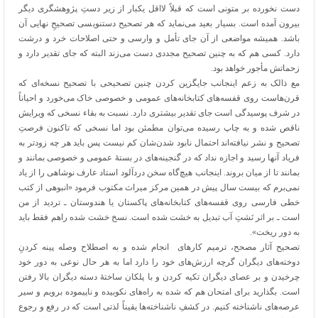
دست نخورده بر متونی است که قبلاً لااقل یکبار از زیر دستِ پژوهشگری دیگر
بیرون آمده است. بسیار بعید می‌نماید که هر تصحیح دستنویسی تصحیحِ نهایی آن
باشد. همیشه مواضعی از آن جای تأمل و وارسی و حتی اصلاحات خرد و درشت
دارد. کسی هم که به چنین تصحیح مجددی دست می‌زند البته که جای تقدیر دارد و
زحماتش مأجور خواهد بود.
مع ذالک به زعم اینجانب جایگزین کردن چنین تصحیحی با تصحیح نسخه‌ای که
قرن‌هاست روی قفسه‌های کتابخانه‌های عمومی و خصوصی خاک می‌خورد و احیاناً
در شرف پوسیدگی است جای تقدیر بیشتری دارد. نسبت به بقاء نسخی که ویرایش
ناقص شده و به چاپ رسیده می‌توان مطمئن بود اما نسخی که تاکنون فرصتِ
تصحیح و نشر نیافته‌اند احتمال نابود شدن‌شان کم نیست پس باید هر چه زودتر به
فریاد آنها رسید و اجازه نداد که در گنجینه‌های در بستۀ عمومی و خصوصی بمانند و
بمانند تا از میان بروند. اینجانب هیچ
گاه سخن دردآلود استاد عارف نوشاهی را از یاد
نمی‌برم که بیست سال پیش در همین مرکز میراث مکتوب فرمود «انبوهی از کتب
خطی فارسی روی قفسه‌های کتابخانه‌های پاکستان یا هندوستان ـ تردید از من
است ـ بر اثر نَشتِ آب تبدیل به خشت شده است. نسخ خشت شده راهم فقط باید
به دور ریخت».
تصحیح آثار مصحح، ترمیم کارهای انجام شده و به اصطلاح وصله پینه کردنِ
دوخته‌های دیگران گرچه ارزش‌های خود را دارد اما به هر حال نوعی به دور خود
چرخیدن و بر عصای دیگران تکیه کردن و با پلکان ساختۀ دسته دیگران بالا رفتن
است. بگذارید برای امتحان هم که شده به راه‌های نکوبیده و ناپیموده برویم و سیر
عرصه‌های ناشناخته کنیم. در کشفِ ناشناخته‌ها یقیناً لذتی است که در رفع و رجوع