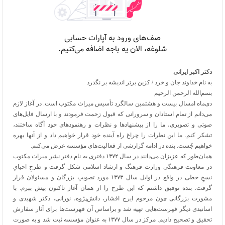
دکتر اکبر ایرانی
به نام خداوند جان و خرد / کزین برتر اندیشه بر نگذرد
بسم‌الله الرحمن الرحیم
دی‌ماه امسال بیست و هشتمین سالگرد تأسیس میراث مکتوب است. در آغاز لازم
می‌دانم از تمام استادان و سرورانی که قبول زحمت فرمودند و با ارسال فایل‌های
صوتی و تصویری، ما را از پیشنهادها و نظرات و رهنمودهای خود آگاه ساختند،
تشکر کنم. ما این نظرات را چراغ راه آینده خود قرار خواهیم داد و از آنها بهره
خواهیم جُست. بنده در ادامه گزارشی از فعالیت‌های مؤسسه عرض می‌کنم.
همان‌طور که عزیزان می‌دانند در سال ۱۳۷۲ دفتری به نام دفتر نشر میراث مکتوب
در معاونت فرهنگی وزارت فرهنگ و ارشاد اسلامی شکل گرفت و طرحِ احیایِ
نسخِ خطی در واقع در اوایل سال ۱۳۷۳ مورد تصویبِ بزرگان و مسئولان قرار
گرفت. بنده توفیق داشتم که این طرح را از همان آغاز تاکنون پیش ببرم. با
مشورت بزرگانی چون مرحوم ایرج افشار، دانش‌پژوه، نورانی، دکتر شهیدی و
اساتیدی دیگر فهرست‌هایی تهیه شد و براساس آن فهرست‌ها برای آثار سفارش
تحقیق و تصحیح دادیم. مرکز در سال ۱۳۷۷ به عنوان مؤسسه ثبت شد و به صورت