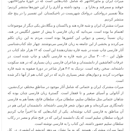
میراث ایران و ماوراءالنهر که شامل کتاب‌هایی است که در حوزۀ ماوراءالنهر،
خوقند و سمرقند و بخارا و … وجود داشته و آثاری را از این حوزه‌ها منتشر کردیم؛
مثلاً تفسیر درواجکی. درواجک شهریست در تاجیکستان. این تفسیر را در پنج جلد
منتشر کردیم.
میراث مشترک ایران و شبه قاره هند و پاکستان و بنگلادش یکی دیگر از موضوعات
اهتمام ما بوده است. می‌دانید که زبان فارسی تا پیش از حضور انگلیس در هند،
زبان نسبتاً رسمی و دیوانی این کشورها بوده است، مردم به این زبان تکلم
می‌کردند و بخشی از این جامعه به زبان فارسی می‌نوشتند. چهار جلد کتاب‌شناسی
آثار فارسی چاپ شده در شبه قاره نشان‌دهندۀ این است که ۱۲ هزار جلد کتاب در
طول این ۲۰۰-۳۰۰ سال در شبه قاره به فارسی تألیف و چاپ شده است. در
عرفات العاشقین از دانشمندان و شاعران فارسی زبان بسیاری که در هند سکونت
داشته‌اند، سخن رفته است. نزدیک به ۲-۳ هزار شاعر در دورۀ صفویه به شبه قاره
مهاجرت کردند و دیوان‌های شعر بسیاری دارند که در این کتاب هم از آنها ذکر شده
است.
میراث مشترک ایران و عثمانی که شامل آثار موجود در مناطقِ مختلفِ ترک‌نشین،
از آناتولی و آسیای صغیر و تا قفقاز است. گسترۀ زبان فارسی چنان بوده که
شاهان عثمانی مثل سلطان سلیم، سلطان مراد، سلطان فاتح، بعضاً هم به فارسی
نامه‌نگاری می‌کرده‌اند و هم دیوان شعر فارسی داشته‌اند. دانشمندان ایرانی هم در
آن مناطق به فارسی کتاب نوشته‌اند. یکی از کتاب‌هایی که ما اخیراً چاپ کردیم
غزوات سلطان سلیم است که یک دانشمند ایرانی که در فتح شام و مصر در رکاب
سلطان سلیم حضور داشته، این کتاب را به فارسی نوشته است.
اینها میراث مشترکی هستند که به ما نشان می‌دهد اندیشه ایرانشهری در کل