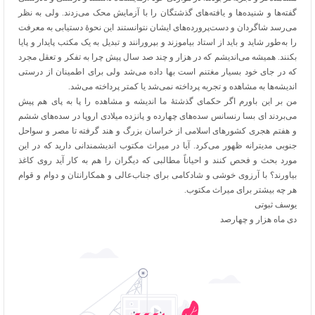
گفته‌ها و شنیده‌ها و یافته‌های گذشتگان را با آزمایش محک می‌زدند. ولی به نظر
می‌رسد شاگردان و دست‌پرورده‌های ایشان نتوانستند این نحوۀ دستیابی به معرفت
را به‌طور شاید و باید از استاد بیاموزند و بپرورانند و تبدیل به یک مکتب پایدار و پایا
بکنند. همیشه می‌اندیشم که در هزار و چند صد سال پیش چرا به تفکر و تعقل مجرد
که در جای خود بسیار مغتنم است بها داده می‌شد ولی برای اطمینان از درستی
اندیشه‌ها به مشاهده و تجربه پرداخته نمی‌شد یا کمتر پرداخته می‌شد.
من بر این باورم اگر حکمای گذشتۀ ما اندیشه و مشاهده را پا به پای هم پیش
می‌بردند ای بسا رنسانس سده‌های چهارده و پانزده میلادی اروپا در سده‌های ششم
و هفتم هجری کشورهای اسلامی از خراسان بزرگ و هند گرفته تا مصر و سواحل
جنوبی مدیترانه ظهور می‌کرد. آیا در میراث مکتوب اندیشمندانی دارید که در این
مورد بحث و فحص کنند و احیاناً مطالبی که دیگران را هم به کار آید روی کاغذ
بیاورند؟ با آرزوی خوشی و شادکامی برای جناب‌عالی و همکارانتان و دوام و قوام
هر چه بیشتر برای میراث مکتوب.
یوسف ثبوتی
دی ماه هزار و چهارصد