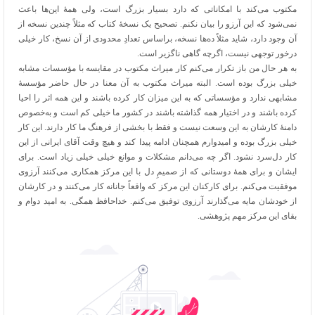
مکتوب می‌کند با امکاناتی که دارد بسیار بزرگ است، ولی همۀ این‌ها باعث
نمی‌شود که این آرزو را بیان نکنم. تصحیح یک نسخۀ کتاب که مثلاً چندین نسخه از
آن وجود دارد، شاید مثلاً ده‌ها نسخه، براساس تعدادِ محدودی از آن نسخ، کار خیلی
درخور توجهی نیست، اگرچه گاهی ناگزیر است.
به هر حال من باز تکرار می‌کنم کار میراث مکتوب در مقایسه با مؤسسات مشابه
خیلی بزرگ بوده است. البته میراث مکتوب به آن معنا در حال حاضر مؤسسۀ
مشابهی ندارد و مؤسساتی که به این میزان کار کرده باشند و این همه اثر را احیا
کرده باشند و در اختیار همه گذاشته باشند در کشور ما خیلی کم است و به‌خصوص
دامنۀ کارشان به این وسعت نیست و فقط با بخشی از فرهنگ ما کار دارند. این کار
خیلی بزرگ بوده و امیدوارم همچنان ادامه پیدا کند و هیچ وقت آقای ایرانی از این
کار دل‌سرد نشود. اگر چه می‌دانم مشکلات و موانع خیلی خیلی زیاد است. برای
ایشان و برای همۀ دوستانی که از صمیمِ دل با این مرکز همکاری می‌کنند آرزوی
موفقیت می‌کنم. برای کارکنان این مرکز که واقعاً جانانه کار می‌کنند و در کارشان
از خودشان مایه می‌گذارند آرزوی توفیق می‌کنم. خداحافظ همگی. به امید دوام و
بقای این مرکز مهم پژوهشی.