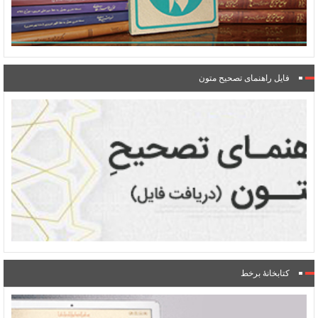
فایل راهنمای تصحیح متون
کتابخانۀ برخط