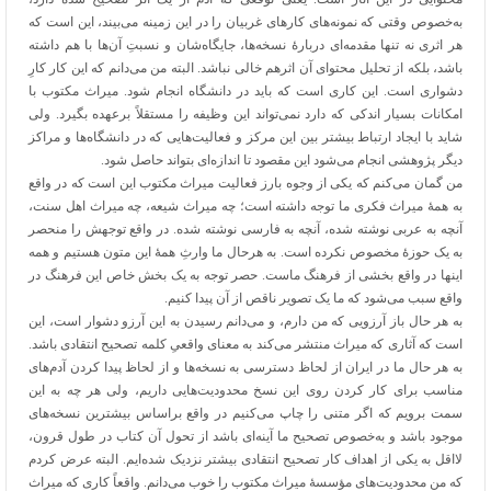
به‌خصوص وقتی که نمونه‌های کارهای غربیان را در این زمینه می‌بیند، این است که
هر اثری نه تنها مقدمه‌ای دربارۀ نسخه‌ها، جایگاه‌شان و نسبتِ آن‌ها با هم داشته
باشد، بلکه از تحلیل محتوای آن اثرهم خالی نباشد. البته من می‌دانم که این کار کارِ
دشواری است. این کاری است که باید در دانشگاه انجام شود. میراث مکتوب با
امکانات بسیار اندکی که دارد نمی‌تواند این وظیفه را مستقلاً برعهده بگیرد. ولی
شاید با ایجاد ارتباط بیشتر بین این مرکز و فعالیت‌هایی که در دانشگاه‌ها و مراکز
دیگر پژوهشی انجام می‌شود این مقصود تا اندازه‌ای بتواند حاصل شود.
من گمان می‌کنم که یکی از وجوه بارز فعالیت میراث مکتوب این است که در واقع
به همۀ میراث فکری ما توجه داشته است؛ چه میراث شیعه، چه میراث اهل سنت،
آنچه به عربی نوشته شده، آنچه به فارسی نوشته شده. در واقع توجهش را منحصر
به یک حوزۀ مخصوص نکرده است. به هرحال ما وارثِ همۀ این متون هستیم و همه
اینها در واقع بخشی از فرهنگ ماست. حصر توجه به یک بخش خاص این فرهنگ در
واقع سبب می‌شود که ما یک تصویر ناقص از آن پیدا کنیم.
به هر حال باز آرزویی که من دارم، و می‌دانم رسیدن به این آرزو دشوار است، این
است که آثاری که میراث منتشر می‌کند به معنای واقعیِ کلمه تصحیح انتقادی باشد.
به هر حال ما در ایران از لحاظ دسترسی به نسخه‌ها و از لحاظ پیدا کردن آدم‌های
مناسب برای کار کردن روی این نسخ محدودیت‌هایی داریم، ولی هر چه به این
سمت برویم که اگر متنی را چاپ می‌کنیم در واقع براساس بیشترین نسخه‌های
موجود باشد و به‌خصوص تصحیح ما آینه
ای باشد از تحول آن کتاب در طول قرون،
لااقل به یکی از اهداف کار تصحیح انتقادی بیشتر نزدیک شده‌ایم. البته عرض کردم
که من محدودیت
های مؤسسۀ میراث مکتوب را خوب می‌دانم. واقعاً کاری که میراث