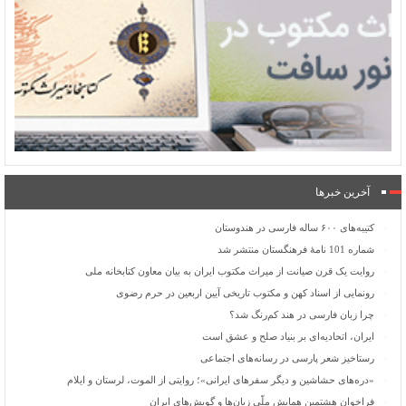
آخرین خبرها
کتیبه‌های ۶۰۰ ساله فارسی در هندوستان
شماره 101 نامۀ فرهنگستان منتشر شد
روایت یک قرن صیانت از میراث مکتوب ایران به بیان معاون کتابخانه ملی
رونمایی از اسناد کهن و مکتوب تاریخی آیین اربعین در حرم رضوی
چرا زبان فارسی در هند کم‌رنگ شد؟
ایران، اتحادیه‌ای بر بنیاد صلح و عشق است
رستاخیز شعر پارسی در رسانه‌های اجتماعی
«دره‌های حشاشین و دیگر سفرهای ایرانی»؛ روایتی از الموت، لرستان و ایلام
فراخوان هشتمین همایش ملّی زبان‌ها و گویش‌های ایران