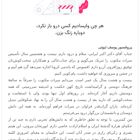
پروفسور یوسف ثبوتی
جناب آقای دکتر اکبر ایرانی، سلام و درود دارم. بیست و هشتمین سال تأسیس
میراث مکتوب را تبریک می‌گویم و برای جناب‌عالی و همکارانِ سخت‌کوش‌تان
توفیق روزافزون آرزو دارم. افسوس که پاندمی کرونا اجازه نمی‌دهد گرد هم آییم و
در جشن و سروری که خواهید داشت، پای‌کوبی کنیم.
بیست و هشت سال یک عمر است. می‌دانم میراث مکتوب را صرفاً به سائقۀ
فرهنگ دوستی و گرامیداشت تاریخ کهن حکمت و اندیشه سرزمینی که همه
دوستش داریم آغاز کرده‌اید. در روزهای اول تنها بودید ولی با استقامت و
سخت‌کوشی که دارید بعد از بیست و هشت سال آن را به نهاد شکوفایی تبدیل
کرده‌اید. یارانِ گران‌قدر فراوان در میراث فراهم آورده‌اید. به همه این دانش
دوستان و دانشمندان بزرگوار درود می‌فرستم.
منِ کمترین، با توجه به تعلق خاطری که به دانش‌های تجربی دارم به چند تن از
حکمای هزارۀ گذشتۀ ایران و اسلام ارادت خاصی دارم. ابوریحان بیرونی، ابن هیثم
بصری و زکریای رازی در صدر آنان است. این حکیمان به معنای امروزیِ کلمه
مشاهده‌گر و تجربه‌گر بودند. در مواردی خود آزمایشگاه داشتند و درستی و نادرستی