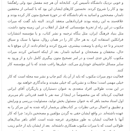
و خوبی نزدیک دانشگاه تأسیس کرد. کتابخانه آن هر چند مفصل نبود ولی راهگشا
بود و کار را شروع کردند. نخستین کارهای ایشان این بود که با کسانی از محققین
نامدار، مصححین و اساتید به نام دانشگاه که در حوزۀ تصحیح متون کار کرده بودند و
علاقه‌مند به این رشته بودند قراردادهایی منعقد کردند. البته باید گفت که میراث
مکتوب در این راه از تجربۀ مؤسساتی که قبل از انقلاب در این زمینه وجود داشت،
مثل بنیاد فرهنگ ایران، مثل بنگاه ترجمه و نشر کتاب، و یا مؤسسه انتشارات
فرانکلین استفاده کرد. به هر حال کار را در همان روال، منتها با سبک و سیاق
جدیدتر و تا حد زیادی با وسعت بیشتری، شروع کردند و انجام دادند. از آن موقع تا به
حال، محققان و مصححان و اساتید نامدار، بعد از اینکه احساس کردند میراث
مکتوب کارش جدی است و در امر تصحیح متون پیگیری کامل دارد و از ورود به
سایر مسائل حاشیه‌ای خودداری می‌کند، خیلی‌ها راغب شدند که با این مؤسسه کار
کنند.
فعالیت دوم میراث مکتوب که باید از آن یاد کنم چاپ و نشر سه مجله است که کار
خیلی مهمی است؛ مجلات و نشریاتی که خیلی مفیدند و ماندگاری خواهند بود.
در این مدت طولانی افراد متعددی به عنوان دستیاران و یاریگران آقای ایرانی
فعالیت کرده‌اند که من مخصوصاً در اینجا از سه نفر با قصد قدردانی نام می‌برم.
اول استاد محمد باهر که به عنوان مسئول بخش تولید، مسئولیت بررسی و ویرایش
و تطبیق و اعمال برخی نظرات بر کتاب‌های پرشمار ارائه شده به این مرکز را به
عهده داشته‌اند. در واقع ایشان حقی به گردن مؤلفین و مصححین دارند؛ چرا که کار
آنها با فعالیت ایشان به طور منقح‌تری عرضه شده است. آقای باهر سال‌های
طولانی است که با میراث مکتوب همکاری داشته‌اند. بعد از ایشان باید از خانم زینب