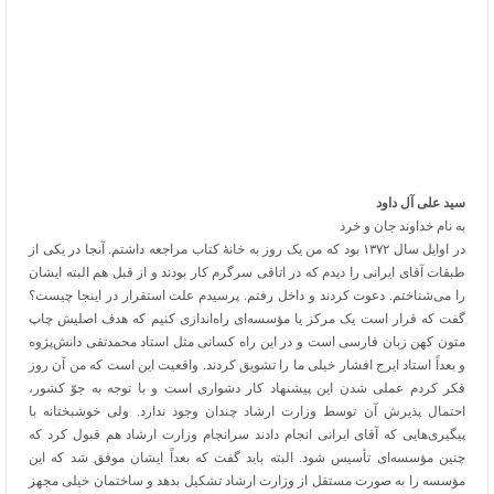
سید علی آل داود
به نام خداوند جان و خرد
در اوایل سال ۱۳۷۲ بود که من یک روز به خانۀ کتاب مراجعه داشتم. آنجا در یکی از
طبقات آقای ایرانی را دیدم که در اتاقی سرگرم کار بودند و از قبل هم البته ایشان
را می‌شناختم. دعوت کردند و داخل رفتم. پرسیدم علت استقرار در اینجا چیست؟
گفت که قرار است یک مرکز یا مؤسسه‌ای راه‌اندازی کنیم که هدف اصلیش چاپ
متون کهن زبان فارسی است و در این راه کسانی مثل استاد محمدتقی دانش‌پژوه
و بعداً استاد ایرج افشار خیلی ما را تشویق کردند. واقعیت این است که من آن روز
فکر کردم عملی شدن این پیشنهاد کار دشواری است و با توجه به جوّ کشور،
احتمال پذیرش آن توسط وزارت ارشاد چندان وجود ندارد. ولی خوشبختانه با
پیگیری‌هایی که آقای ایرانی انجام دادند سرانجام وزارت ارشاد هم قبول کرد که
چنین مؤسسه‌ای تأسیس شود. البته باید گفت که بعداً ایشان موفق شد که این
مؤسسه را به صورت مستقل از وزارت ارشاد تشکیل بدهد و ساختمان خیلی مجهز