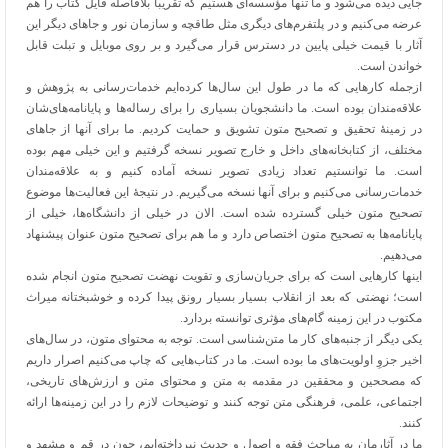
جایی دیده می‌شود و ما تنها مؤسسه‌ای هستیم که تقریباً بلافاصله فایل کتاب را هم
عرضه می‌کنیم و در پلتفرم‌های دیگری مثل طاقچه و سازمان نور و جاهای دیگر این
آثار با قیمت خیلی پایین در دسترس قرار می‌گیرد و بر روی موبایل و تبلت قابل
خواندن است.
ازجمله کارهایی که ما در طول این سال‌ها کرده‌ایم خدمات‌رسانی به پژوهش و
علاقه‌مندان بوده است. ما دانشجویان بسیاری را برای رساله‌ها و پایانامه‌های‌شان
در زمینۀ تحقیق و تصحیح متون تشویق و حمایت کردیم. ما برای آنها از جاهای
مختلف، از کتابخانه‌های داخل و خارج تصویر نسخه گرفتیم و این خیلی مهم بوده
است. ما توانستیم تعداد زیادی تصویر نسخه آماده کنیم و به علاقه‌مندان
خدمات‌رسانی می‌کنیم و برای آنها نسخه می‌گیریم. در نتیجۀ این فعالیت‌ها موضوع
تصحیح متون خیلی گسترده شده است. الان در خیلی از دانشگاه‌ها، خیلی از
پایانامه‌ها به تصحیح متون اختصاص دارد و ما هم برای تصحیح متون عنوان پیشنهاد
می‌دهیم.
اینها کارهایی است که برای جریان‌سازی و تقویت نهضت تصحیح متون انجام شده
است؛ نهضتی که بعد از انقلاب بسیار بسیار رونق پیدا کرده و خوشبختانه میراث
مکتوب در این زمینه گام‌های مؤثری توانسته بردارد.
یکی دیگر از جنبه‌های کار ما متن‌شناسی است. توجه به محتوای متون، در سال‌های
اخیر جزوِ اولویت‌های ما بوده است. ما در کتاب‌هایی که چاپ می‌کنیم اصرار داریم
که مصححین و محققین در مقدمه به متن و محتوای متن و ارزش‌های تاریخی،
اجتماعی، علمی، فرهنگی متن توجه کنند و توضیحات لازم را در این زمینه‌ها ارائه
کنند.
ما در آثارمان به مباحث فقه و اصول و حدیث نپرداخته‌ایم، چون در قم و مشهد و