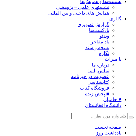
نشست‌ها و همایش‌ها
نشستهای علمی – پژوهشی
همایش های داخلی و بین المللی
گالری
گزارش تصویری
پادکست‌ها
ویدئو
یاد مفاخر
نسخه و سند
نگاره
با میراث
درباره ما
تماس با ما
عضویت در خبرنامه
کتابشناسی
فروشگاه کتاب
■ پخش زنده
♥ حامیان
دانشگاه افغانستان
صفحه نخست
یادداشت روز