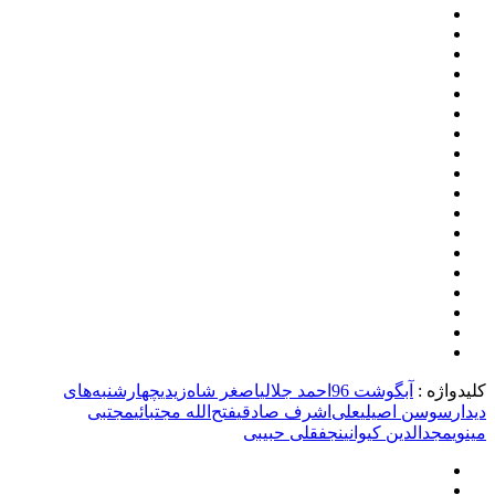
کلیدواژه :
آبگوشت 96
احمد جلالی
اصغر شاه‌زیدی
چهارشنبه‌های
دیدار
سوسن اصیلی
علی‌اشرف صادقی
فتح‌الله مجتبائی
مجتبی
مینوی
مجدالدین کیوانی
نجفقلی حبیبی