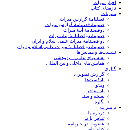
اخبار میراث
تازه‌های کتاب
نشریات
فصلنامۀ گزارش میراث
ضمیمۀ فصلنامۀ گزارش میراث
دوفصلنامۀ آینۀ میراث
ضمیمۀ دوفصلنامۀ آینۀ میراث
دو فصلنامۀ میراث علمی اسلام و ایران
ضمیمۀ دو فصلنامۀ میراث علمی اسلام و ایران
نشست‌ها و همایش‌ها
نشستهای علمی – پژوهشی
همایش های داخلی و بین المللی
گالری
گزارش تصویری
پادکست‌ها
ویدئو
یاد مفاخر
نسخه و سند
نگاره
با میراث
درباره ما
تماس با ما
عضویت در خبرنامه
کتابشناسی