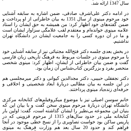
سال 1347 ارائه شد.
در ادامه دکتر علی‌اشرف صادقی، ضمن اشاره به سابقه آشنایی
خود مرحوم مینوی از سال 1351 به بیان خاطراتی از او پرداخت و
ضمن گفته‌های خود اظهار کرد: من همیشه به حق ایشان را استاد
علامه مینوی خوانده‌ام و معتقدم لقب علامگی سزاوار ایشان است
و ما در آن دوره کسی را به جامعیت ایشان در دانشگاه تهران
نداشتیم.
در بخش بعدی جلسه دکتر فتح‌الله مجتبائی نیز از سابقه آشنایی خود
با مرحوم مینوی در جلسات مربوط به فرهنگ تاریخی زبان فارسی
گفت و ضمن بیان خاطراتی از ایشان، اظهار کرد: مینوی شخصی
منحصر بفرد و بزرگترین کتاب‌شناس آن زمان بود.
دکتر نجفقلی حبیبی، دکتر مجدالدین کیوانی و دکتر میرمجلسی هم
در این جلسه به بیان مطالبی دربارۀ ابعاد شخصیتی و اخلاقی و
حرفه‌ای زنده‌یاد مینوی پرداختند.
خانم سوسن اصیلی نیز با موضوع میکروفیلم‌های کتابخانه مرکزی
دانشگاه تهران دربارۀ مرحوم مینوی سخن گفت و با بیان این که
بنیان این مجموعه بی‌نظیر را ایشان گذاشته است، گفت: اولین بار
کتابخانه ملی در حدود سال‌های 1315 از مرحوم قزوینی که در
پاریس ساکن بود خواست تصاویری را از نسخ خطی موجود در آنجا
فراهم کند و حدود 20 سال بعد هم وزارت فرهنگ به مینوی