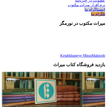
عضویت در خبرنامه
نرم افزار میراث مکتوب
اینستاگرام ما
تلگرام ما
میرات مکتوب در نورمگز
Ketabkhaneye MirasMaktoob
بازدید فروشگاه کتاب میراث