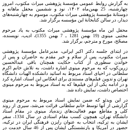
به گزارش روابط عمومی مؤسسۀ پژوهشی میراث مکتوب، امروز
چهارشنبه، 25 بهمن‌ماه ۱۴۰۲، نود و ششمین محفل ماهانه و
دوستانۀ مؤسسۀ پژوهشی میراث مکتوب، موسوم به چهارشنبه‌های
دیدار، در سالن کتابخانۀ این مؤسسه برگزار شد.
محفل این ماه مؤسسۀ پژوهشی میراث مکتوب به یاد مرحوم
مجتبی مینوی (19 بهمن 1281 ـ 7 بهمن 1355)، ادیب، نویسنده،
مصحّح، مورخ و مترجم، برگزار شد.
در ابتدای جلسه دکتر اکبر ایرانی، مدیرعامل مؤسسۀ پژوهشی
میراث مکتوب، پس از سلام و خیر مقدم به حاضران و پس از
خواندن سطوری از کتاب حکایت همچنان باقی عبدالحسین
زرین‌کوب که به مرحوم مینوی اشاره داشت، به تلاش خانم اکرم
سلطانی در احیای اسناد مربوط به اساتید دانشکده الهیات دانشگاه
تهران و تدوین فیلم‌های مستندی برای انعکاس این اسناد، اشاره کرد
و در ادامه یکی از این فیلم‌ها که به اسناد مربوط به مرحوم مینوی
اختصاص داشت، نمایش داده شد.
در این ویدئو که ضمن نمایش اسناد مربوط به مرحوم مینوی
گزارشی از آنها توسط خانم سلطانی قرائت می‌شد، سیری از روند
کلی و مقاطع مهم فعالیت‌های زنده‌یاد مینوی در مقام استاد
دانشگاه تهران، همچون کسب مقام استادی در سال 1334، سفر
ایشان به ترکیه، انتخاب به عنوان رایزن فرهنگی ایران در ترکیه،
حضور در آمریکا و بازنشستگی ایشان پس از 46 سال خدمت در