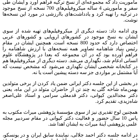
مأموریت داد که مجموعه‌ای از نسخ ترکیه فراهم آورد و ایشان طی
سفر و مأموریتی 4 ساله میکروفیلم‌های 700 نسخه از نسخ موجود
در ترکیه را تهیه کرد و یادداشت‌های باارزشی در مورد این نسخه‌ها
نوشت.
وی ادامه داد: دسته دیگری از میکروفیلم‌های تهیه شده از سوی
ایشان به نسخ موجود در کشورهای اروپایی و کشورهای عربی
اختصاص دارد که حدود 800 نسخه است. همچنین ایشان در مقام
رئیس بنیاد شاهنامه تصاویر همه نسخه‌های با ارزش شاهنامه را
فراهم آورده بود که در آن مجموعه که بعدا در پژوهشگاه علوم
انسانی ادغام شد، نگهداری می‌شد. دسته دیگری از میکروفیلم‌ها هم
در کتابخانه شخصی ایشان نگهداری می‌شود که مشخص نیست که
آیا مشتمل بر مواردی جز سه دسته پیشین است یا نه.
در بخشی از این جلسه دکتر ایرانی ضمن یاد کردن از برخی متولدین
بهمن‌ماه شاخه گلی به چند تن از حاضران متولد در این ماه، یعنی
دکتر مجدالدین کیوانی، دکتر قدمعلی سرامی و استاد علی‌اصغر
شاه‌زیدی، تقدیم کرد.
همچنین لوح تقدیری نیز از سوی مؤسسۀ پژوهشی میراث مکتوب به
پاس 10 سال حضور و فعالیت دکتر کیوانی در مقام سردبیر مجله
علمی پژوهشی آینۀ میراث به ایشان اهدا شد.
در ادامه جلسه دکتر احمد جلالی، نمایندۀ سابق ایران و در یونسکو،