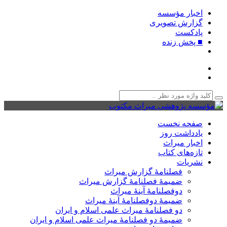
اخبار مؤسسه
گزارش تصویری
پادکست‌
■ پخش زنده
صفحه نخست
یادداشت روز
اخبار میراث
تازه‌های کتاب
نشریات
فصلنامۀ گزارش میراث
ضمیمۀ فصلنامۀ گزارش میراث
دوفصلنامۀ آینۀ میراث
ضمیمۀ دوفصلنامۀ آینۀ میراث
دو فصلنامۀ میراث علمی اسلام و ایران
ضمیمۀ دو فصلنامۀ میراث علمی اسلام و ایران