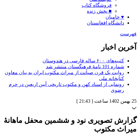
فروشگاه کتاب
■ پخش زنده
♥ حامیان
دانشگاه افغانستان
فهرست
آخرین اخبار
کتیبه‌های ۶۰۰ ساله فارسی در هندوستان
شماره 101 نامۀ فرهنگستان منتشر شد
روایت یک قرن صیانت از میراث مکتوب ایران به بیان معاون
کتابخانه ملی
رونمایی از اسناد کهن و مکتوب تاریخی آیین اربعین در حرم
رضوی
25 بهمن 1402 ساعت [ 21:43 ]
پ
گزارش تصویری نود و ششمین محفل ماهانۀ
میراث مکتوب