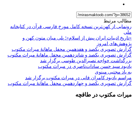
مطالب مرتبط
رونمایی از کهن‌ترین نسخه کامل مورخ فارسی قرآن در کتابخانه
ملی
«تاریخ ادبیات ایران پیش از اسلام»؛ پلی میان متون کهن و
پژوهش‌های امروز
گزارش تصویری یکصد و هفدهمین محفل ماهانۀ میراث مکتوب
گزارش تصویری یکصد و شانزدهمین محفل ماهانۀ میراث مکتوب
بزرگداشت خواجه نصیرالدین طوسی برگزار شد
یادبود سید حسن سادات‌ناصری در میراث مکتوب
به یاد مجتبی مینوی
مراسم یادبود کامران فانی در میراث مکتوب برگزار شد
گزارش تصویری یکصد و چهاردهمین محفل ماهانۀ میراث مکتوب
میرات مکتوب در طاقچه