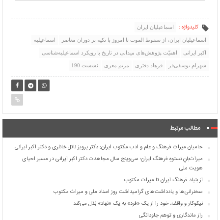
کلیدواژه :
اسماعیلیان ایران
اسماعیلیان ایران، از سقوط الموت تا امروز با تکیه بر دوران معاصر
اسماعیلیه
اکبر ایرانی
اهمیّت پژوهش‌های میدانی در تاریخ با رویکرد اسماعیلیه‌شناسی
شهرام یوسفی‌‌فر
فرهاد دفتری
مریم معزی
نشست 190
مطالب مرتبط
حامیان میراثِ فرهنگ و علم و ادب مکتوب ایران: دکتر پرویز ناتل خانلری و دکتر اکبر ایرانی
میراث‌بانِ نستوهِ فرهنگ ایران؛ سی‌وپنج سال مجاهدت دکتر اکبر ایرانی در مسیر احیای
هویت ملی
از بنیاد فرهنگ ایران تا میراث مکتوب
سخنرانی‌ها و یادداشت‌های گرامیداشت روز اسناد ملی و میراث مکتوب
نیکوکار و واقف، خود را از یک «فرد» به یک «نهاد» بَدَل می‌کند
راز ماندگاری و توهم جاودانگی