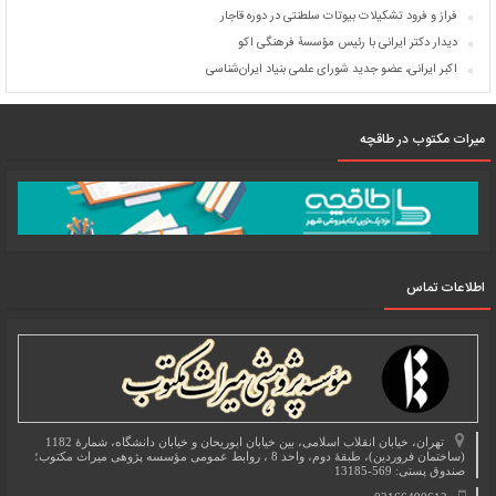
فراز و فرود تشکیلات بیوتات سلطنتی در دوره قاجار
دیدار دکتر ایرانی با رئیس مؤسسۀ فرهنگی اکو
اکبر ایرانی، عضو جدید شورای علمی بنیاد ایران‌شناسی
میرات مکتوب در طاقچه
اطلاعات تماس
تهران، خیابان انقلاب اسلامی، بین خیابان ابوریحان و خیابان دانشگاه، شمارۀ 1182
(ساختمان فروردین)، طبقۀ دوم، واحد 8 ، روابط عمومی مؤسسه پژوهی میراث مکتوب؛
صندوق پستی: 569-13185