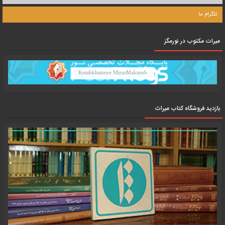
تلگرام ما
میرات مکتوب در نورمگز
Ketabkhaneye MirasMaktoob
بازدید فروشگاه کتاب میراث