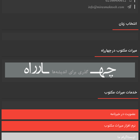
02166490612
info@mirasmaktoob.com
انتخاب زبان
میرات مکتوب در چهارراه
خدمات میراث مکتوب
عضویت در خبرنامه
نرم افزار میراث مکتوب
اینستاگرام ما