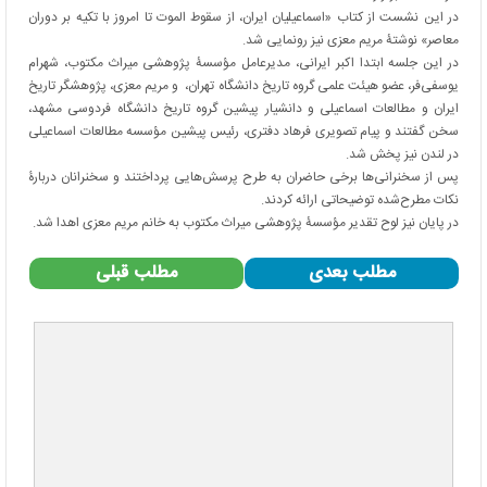
در این نشست از کتاب «اسماعیلیان ایران، از سقوط الموت تا امروز با تکیه بر دوران
معاصر» نوشتۀ مریم معزی نیز رونمایی شد.
در این جلسه ابتدا اکبر ایرانی، مدیرعامل مؤسسۀ پژوهشی میراث مکتوب، شهرام
یوسفی‌فر، عضو هیئت علمی گروه تاریخ دانشگاه تهران، و مریم معزی، پژوهشگر تاریخ
ایران و مطالعات اسماعیلی و دانشیار پیشین گروه تاریخ دانشگاه فردوسی مشهد،
سخن گفتند و پیام تصویری فرهاد دفتری، رئیس پیشین مؤسسه مطالعات اسماعیلی
در لندن نیز پخش شد.
پس از سخنرانی‌ها برخی حاضران به طرح پرسش‌هایی پرداختند و سخنرانان دربارۀ
نکات مطرح‌شده توضیحاتی ارائه کردند.
در پایان نیز لوح تقدیر مؤسسۀ پژوهشی میراث مکتوب به خانم مریم معزی اهدا شد.
مطلب بعدی
مطلب قبلی