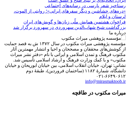
ایران، اتحادیه‌ای بر بنیاد صلح و عشق است
رستاخیز شعر پارسی در رسانه‌های اجتماعی
«دره‌های حشاشین و دیگر سفرهای ایرانی»؛ روایتی از الموت،
لرستان و ایلام
فراخوان هشتمین همایش ملّی زبان‌ها و گویش‌های ایران
بزرگداشت شیخ شهاب‌الدین سهروردی در سهرورد برگزار شد
درباره ما
مؤسسه پژوهشی میراث مكتوب در سال ۱۳۷۲ ش به قصد حمایت
از كوشش‌های محققان و مصححان و احیا و انتشار مهمترین آثار
مكتوب فرهنگ و تمدن اسلامی و ایرانی با نام «دفتر نشر میراث
مكتوب» و با كمك وزارت فرهنگ و ارشاد اسلامی تأسیس شد.
نشانی: تهران، خیابان انقلاب اسلامی، بین خیابان ابوریحان و خیابان
دانشگاه، شمارۀ ۱۱۸۲ (ساختمان فروردین)، طبقۀ دوم
۰۲۱-۶۶۴۹۰۶۱۲
info@mirasmaktoob.ir
میرات مکتوب در طاقچه