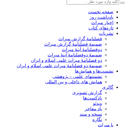
صفحه نخست
یادداشت روز
اخبار میراث
تازه‌های کتاب
نشریات
فصلنامۀ گزارش میراث
ضمیمۀ فصلنامۀ گزارش میراث
دوفصلنامۀ آینۀ میراث
ضمیمۀ دوفصلنامۀ آینۀ میراث
دو فصلنامۀ میراث علمی اسلام و ایران
ضمیمۀ دو فصلنامۀ میراث علمی اسلام و ایران
نشست‌ها و همایش‌ها
نشستهای علمی – پژوهشی
همایش های داخلی و بین المللی
گالری
گزارش تصویری
پادکست‌ها
ویدئو
یاد مفاخر
نسخه و سند
نگاره
با میراث