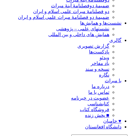
ضمیمۀ دوفصلنامۀ آینۀ میراث
دو فصلنامۀ میراث علمی اسلام و ایران
ضمیمۀ دو فصلنامۀ میراث علمی اسلام و ایران
نشست‌ها و همایش‌ها
نشستهای علمی – پژوهشی
همایش های داخلی و بین المللی
گالری
گزارش تصویری
پادکست‌ها
ویدئو
یاد مفاخر
نسخه و سند
نگاره
با میراث
درباره ما
تماس با ما
عضویت در خبرنامه
کتابشناسی
فروشگاه کتاب
■ پخش زنده
♥ حامیان
دانشگاه افغانستان