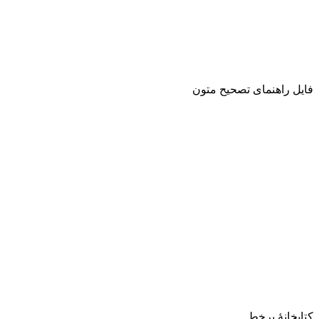
فایل راهنمای تصحیح متون
کتابخانۀ برخط