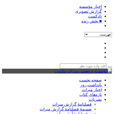
اخبار مؤسسه
گزارش تصویری
پادکست‌
■ پخش زنده
صفحه نخست
یادداشت روز
اخبار میراث
تازه‌های کتاب
نشریات
فصلنامۀ گزارش میراث
ضمیمۀ فصلنامۀ گزارش میراث
دوفصلنامۀ آینۀ میراث