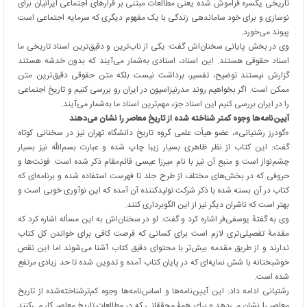
تاریخی یکسره فراموش شده یعنی مطالعات مبتنی بر قرارهای اجتماعی ایرانیان برای
نوسازی و برای خود ساماندهی زندگی با یک مفهوم دیگری که سرمایه اجتماعی است
پیوند می‌خورد.
وی در بخش پایانی سخنان‌اش گفت: یکی از ناب‌ترین و دقیق‌ترین اسناد تاریخی ما
اسناد حقوقی هستند. این اسناد، اسنادی به‌شمار می‌آیند که بدون خدشه هستند
گزارش نیستند توضیح، تفسیر، برداشت نیست بلکه متن حقوقی دقیق‌ترین متن
ممکن است. اگر بخواهیم روند مدرنیزاسیون در ایران رو بررسی کنیم و تاریخ اجتماعی
را در ایران بررسی کنیم این اسناد جزء مهم‌ترین اسناد ما به‌شمار می‌آیند.
آیین‌نامه‌ها وجوه کمتر شناخته شده از تاریخ معاصر را نشان می‌دهند
«گودرز رشتیانی»، عضو هیأت علمی گروه تاریخ دانشگاه تهران نیز در سخنانی کوتاه
گفت: این کتاب از نظر ظاهری بسیار زیبا چاپ شده و عبارت بسم‌الله نیز بسیار
چشم‌نواز است و منبع آن نیز با نام میرزا عیسی قائم‌مقام ذکر شده است. فونت‌ها و
حروفی که در بخش‌های مختلف از طرح جلد تا فهرست استفاده شده و برنامه‌ای که
کتاب در آن بسته شده با ذکر شرکت تولیدکننده آن آمده که این نوآوری خوبی است و
بهتر است که ناشران دیگر نیز از این الگوبرداری کنند.
وی به گفتۀ یوسفی‌فر اشاره کرد و گفت: او در سخنان‌اش به این مسأله اشاره کرد که
مقدمۀ تفصیلی‌تری لازم است برای کسانی که فرصت کافی برای خواندن کل کتاب
ندارند و از طریق مقدمه بیش‌تر با محتوای دقیق کتاب آشنا می‌شوند اما این نقص
خوشبختانه با شش نمایه‌ای که در پایان کتاب آمده و تدوین شده تا حد زیادی مرتفع
شده است.
رشتیانی ادامه داد: این آیین‌نامه‌ها و اساس‌نامه‌ها وجوه کم‌ترشناخته‌شده از تاریخ
معاصر را نشان می‌دهد و برای همۀ محققانی که در مطالعات تاریخ معاصر کار می‌کنند