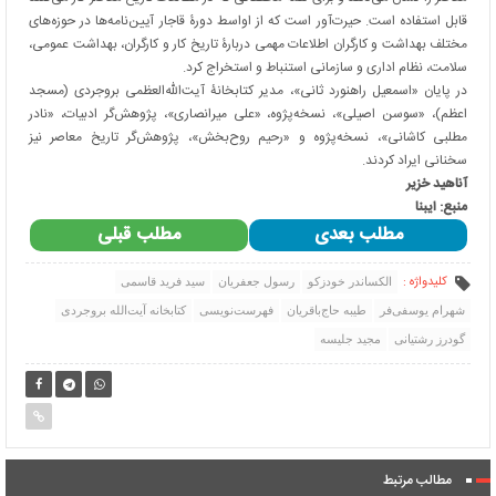
قابل استفاده است. حیرت‌آور است که از اواسط دورۀ قاجار آیین‌نامه‌ها در حوزه‌های
مختلف بهداشت و کارگران اطلاعات مهمی دربارۀ تاریخ کار و کارگران، بهداشت عمومی،
سلامت، نظام اداری و سازمانی استنباط و استخراج کرد.
در پایان «اسمعیل راهنورد ثانی»، مدیر کتابخانۀ آیت‌الله‌العظمی بروجردی (مسجد
اعظم)، «سوسن اصیلی»، نسخه‌پژوه، «علی میرانصاری»، پژوهش‌گر ادبیات، «نادر
مطلبی کاشانی»، نسخه‌پژوه و «رحیم روح‌بخش»، پژوهش‌گر تاریخ معاصر نیز
سخنانی ایراد کردند.
آناهید خزیر
منبع: ایبنا
مطلب بعدی
مطلب قبلی
کلیدواژه :
الکساندر خودزکو
رسول جعفریان
سید فرید قاسمی
شهرام یوسفی‌‌فر
طیبه حاج‌باقریان
فهرست‌نویسی
کتابخانه آیت‌الله بروجردی
گودرز رشتیانی
مجید جلیسه
مطالب مرتبط