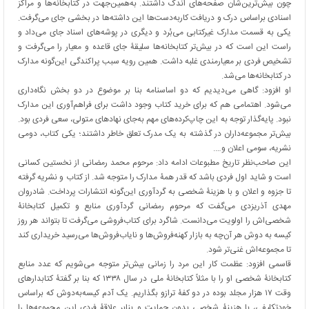
چون بیش‌ترین‌شان صفحه‌های اندک داشتند. به‌همین‌جهت در کتابخانه‌ها و مراکز
اسنادی براساس درک و دریافت کاربه‌دست‌ها این داشته‌ها در بخشی جای می‌گرفت.
یکی به قسمت مدارک غیرکتابی می‌بُرد و دیگری در پوشه‌های اسناد جای می‌داد و
راست این است که در بیش‌تر کتابخانه‌ها سلیقۀ جای قاعده و معیار را می‌گرفت و
تشخیص فردی بر معیارمندی غلبه داشت. همین رویه سبب پراکندگی این‌گونه مدارک
در کتابخانه‌ها می‌شد.
او افزود: گاهی می‌دیدیم که دو اساسنامه بنا بر موضوع در دو بخش نگاه‌داری
می‌شود. اهتمامی هم که برای خرید کتاب وجود داشت برای فراهم‌آوری این مدارک
نبود. پایه‌گذار توجه به این چاپ‌کرده‌های مهم به‌جای نهادهای متولی، سعی فردی بود.
بیش‌تر مجموعه‌داران در گذشته به یک مدرک تعلق خاطر داشتند؛ یکی کتاب، دومی
نشریه، سومی اعلان و….
این صاحب‌نظر تاریخ مطبوعات ادامه داد: مرحوم محمد رمضانی از نخستین کسانی
است و شاید اول فردی باشد که قدر همۀ مدارک را متوجه شد. از کتاب و نشریه گرفته
تا جزوه و اعلان و با هزینۀ شخصی به گردآوری این‌گونه انتشارات پرداخت. شادروان
مهدی آذریزدی می‌گفت که مرحوم رمضانی گردآوری منابع و تکمیل کتابخانۀ
شخصی‌اش را اولویت می‌دانست. شاگرد برای کتاب‌فروشی می‌گرفت تا بتواند هر روز
کیسه به دوش هر آن‌چه به بازار کهنه‌فروش‌ها و نایاب‌فروش‌ها می‌رسید خریداری کند
تا مجموعه‌اش غنی‌تر شود.
قاسمی افزود: عظمت کار این مرد را زمانی بیش‌تر متوجه می‌شویم که عدد منابع
کتابخانۀ شخصی او را با مثلاً کتابخانۀ ملی در سال ۱۳۳۸ که بنا بر گفتۀ کتابدارهای
وقت ۱۷ هزار مجلد بوده در دو کفۀ ترازو بگذاریم. یک آدم کیسه‌به‌دوش که براساس
خودتکلیفی، با هزینۀ شخصی بدون حمایت و بنابر علاقۀ فردی این مجموعه‌ها را