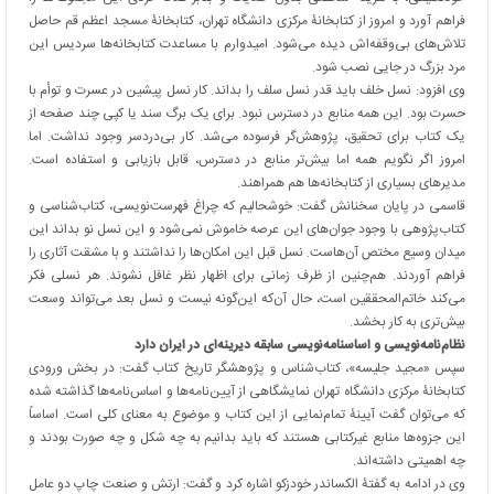
فراهم آورد و امروز از کتابخانۀ مرکزی دانشگاه تهران، کتابخانۀ مسجد اعظم قم حاصل
تلاش‌های بی‌وقفه‌اش دیده می‌شود. امیدوارم با مساعدت کتابخانه‌ها سردیس این
مرد بزرگ در جایی نصب شود.
وی افزود: نسل خلف باید قدر نسل سلف را بداند. کار نسل پیشین در عسرت و توأم با
حسرت بود. این همه منابع در دسترس نبود. برای یک برگ سند یا کپی چند صفحه از
یک کتاب برای تحقیق، پژوهش‌گر فرسوده می‌شد. کار بی‌دردسر وجود نداشت. اما
امروز اگر نگویم همه اما بیش‌تر منابع در دسترس، قابل بازیابی و استفاده است.
مدیرهای بسیاری از کتابخانه‌ها هم همراهند.
قاسمی در پایان سخنانش گفت: خوشحالیم که چراغ فهرست‌نویسی، کتاب‌شناسی و
کتاب‌پژوهی با وجود جوان‌های این عرصه خاموش نمی‌شود و این نسل نو بداند این
میدان وسیع مختص آن‌هاست. نسل قبل این امکان‌ها را نداشتند و با مشقت آثاری را
فراهم آوردند. هم‌چنین از ظرف زمانی برای اظهار نظر غافل نشوند. هر نسلی فکر
می‌کند خاتم‌المحققین است، حال آن‌که این‌گونه نیست و نسل بعد می‌تواند وسعت
بیش‌تری به کار بخشد.
نظام‌نامه‌نویسی و اساسنامه‌نویسی سابقه دیرینه‌ای در ایران دارد
سپس «مجید جلیسه»، کتاب‌شناس و پژوهشگر تاریخ کتاب گفت: در بخش ورودی
کتابخانۀ مرکزی دانشگاه تهران نمایشگاهی از آیین‌نامه‌ها و اساس‌نامه‌ها گذاشته شده
که می‌توان گفت آیینۀ تمام‌نمایی از این کتاب و موضوع به معنای کلی است. اساساً
این جزوه‌ها منابع غیرکتابی هستند که باید بدانیم به چه شکل و چه صورت بودند و
چه اهمیتی داشته‌اند.
وی در ادامه به گفتۀ الکساندر خودزکو اشاره کرد و گفت: ارتش و صنعت چاپ دو عامل