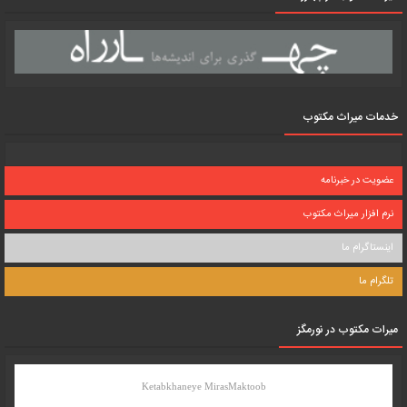
خدمات میراث مکتوب
عضویت در خبرنامه
نرم افزار میراث مکتوب
اینستاگرام ما
تلگرام ما
میرات مکتوب در نورمگز
Ketabkhaneye MirasMaktoob