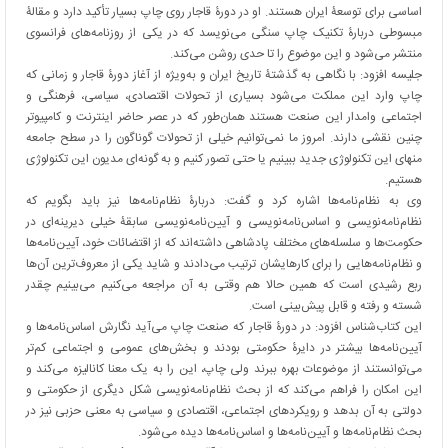
اساسی برای توسعۀ ایران هستند. او در دورۀ قاجار روی چاپ بسیار تأکید دارد و مقالۀ
مبسوطی دربارۀ تکنیک چاپ سنگی می‌نویسد که در یکی از روزنامه‌های فرانسوی
منتشر می‌شود و این موضوع را تا حدی روشن می‌کند.
جلیسه افزود: با نگاهی به گذشتۀ تاریخ ایران و به‌ویژه از آغاز دورۀ قاجار و زمانی که
چاپ وارد این مملکت می‌شود بسیاری از تحولات اقتصادی، سیاسی، فرهنگی و
اجتماعی وامدار این صنعت هستند همان‌طور که در عصر حاضر اینترنت و کامپیوتر
چنین نقشی دارند. امروز ما نمی‌توانیم خیلی از تحولات گوناگون را در سطح جامعه
منهای این تکنولوژی جدید ببینیم یا حتی تصور کنیم و به گونه‌ای مدیون این تکنولوژی
هستیم.
وی به نظام‌نامه‌ها اشاره کرد و گفت: دربارۀ نظام‌نامه‌ها نیز باید بگویم که
نظام‌نامه‌نویسی و اساس‌نامه‌نویسی و آیین‌نامه‌نویسی سابقۀ خیلی دیرینه‌ای در
حکومت‌ها و سلسله‌های مختلف پادشاهی داشته‌اند که از اقتضائات خود، آیین‌نامه‌ها
و نظام‌نامه‌هایی را برای کارهایشان ترتیب می‌دادند و شاید یکی از معروف‌ترین آن‌ها
ربع رشیدی است که همین حالا هم وقتی به آن مراجعه می‌کنیم می‌بینیم چقدر
شسته و رفته و قابل پیش‌بینی است.
این کتاب‌شناس افزود: در دورۀ قاجار که صنعت چاپ می‌آید نگارش اساس‌نامه‌ها و
آیین‌نامه‌ها بیشتر در دایرۀ حکومتی بودند و بخش‌های عمومی و اجتماعی کم‌تر
می‌توانستند از موضوعات بهره ببرند ولی چاپ، این را به یک معنا کانالیزه می‌کند و
این امکان را فراهم می‌کند که از بحث نظام‌نامه‌نویسی شکل دیگری از حکومتی و
دولتی به آن بدهد و رویکردهای اجتماعی، اقتصادی و سیاسی به معنی حزبی نیز در
بحث نظام‌نامه‌ها و آیین‌نامه‌ها و اساس‌نامه‌ها دیده می‌شود.