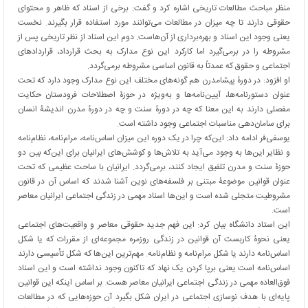
منظر مباحث مطالعات تاریخی اشاره کرد و گفت: برخی از اسناد که ظاهر و محتوای
حقوقی دارند تا چه میزان در مطالعات می‌توانند مورد استفاده قرار بگیرند. نخست
یعنی وجود این اسناد و بهره‌برداری از آن‌هاست. دوم این اسناد از نظر تاریخی پس از
مشروطه را در برمی‌گیرد اما کارکرد این نوع مدارک به بحث قرارداد، قراردادهای
اجتماعی و حقوق که عمدتاً به قانون اساسی مشروطه برمی‌گردد.
او افزود: در دورۀ پیشامدرن هم گونه‌های مختلف این نوع مدارک وجود دارد که تحت
عنوان دستورنامه‌ها، آیین‌نامه‌ها و به‌ویژه در حوزۀ اصطلاحات فرودستان حکایت
مفصلی دارند به این معنا که چه در دورۀ سنت و چه در دورۀ مدرن اندیشۀ انسان
برای سامان‌دهی مناسبات اجتماعی وجود داشته است.
یوسفی‌فر ادامه داد: این‌که چرا در یک دوره این میزان اساس‌نامه، مرام‌نامه، نظام‌نامه
و نظایر این‌ها به وجود می‌آید به تلاش‌ها و کوشش‌های ایرانیان برای این‌که بین دو
حوزۀ سنت و مدرن تلفیق ایجاد کنند، برمی‌گردد. ایرانیان با ساحت عظیمی که تحت
عنوان قوانین موضوعۀ مبتنی بر فلسفه‌های نوین آشنا شدند که اساس آن در قانون
مشروطیت متجلی شده است و این‌ها اسناد مهمی در زندگی اجتماعی ایرانیان معاصر
است.
این استاد دانشگاه بیان کرد: این فهم جدید حقوقی معاصر و واقعیت‌های اجتماعی
یعنی نحوۀ کاربست آن قوانین در زندگی روزمره مجموعه‌ای از مقررات که یا شکل
اساس‌نامه دارند یا شکل مرام‌نامه و نظام‌نامه. مهم‌ترین این‌ها که شکل تأسیسی دارند
اساس‌نامه است یعنی برپا کردن یک نهاد که تاکنون وجود نداشته است و این اسناد
فوق‌العاده مهمی در زندگی اجتماعی ایرانیان معاصر هست. بر اساس اینکه این قوانین
پایه‌ای با هدف نوسازی اجتماعی در ایران شکل بگیرد آن حوزه‌هایی که در مطالعات