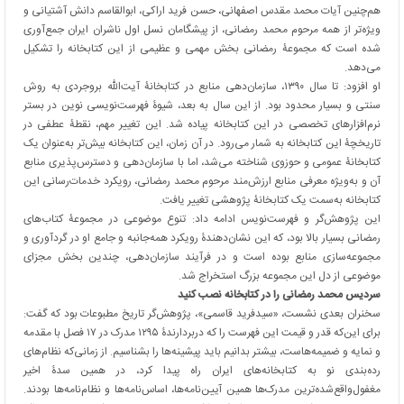
هم‌چنین آیات محمد مقدس اصفهانی، حسن فرید اراکی، ابوالقاسم دانش آشتیانی و
ویژه‌تر از همه مرحوم محمد رمضانی، از پیشگامان نسل اول ناشران ایران جمع‌آوری
شده است که مجموعۀ رمضانی بخش مهمی و عظیمی از این کتابخانه را تشکیل
می‌دهد.
او افزود: تا سال ۱۳۹۰، سازمان‌دهی منابع در کتابخانۀ آیت‌الله بروجردی به روش
سنتی و بسیار محدود بود. از این سال به بعد، شیوۀ فهرست‌نویسی نوین در بستر
نرم‌افزارهای تخصصی در این کتابخانه پیاده شد. این تغییر مهم، نقطۀ عطفی در
تاریخچۀ این کتابخانه به شمار می‌رود. در آن زمان، این کتابخانه بیش‌تر به‌عنوان یک
کتابخانۀ عمومی و حوزوی شناخته می‌شد، اما با سازمان‌دهی و دسترس‌پذیری منابع
آن و به‌ویژه معرفی منابع ارزش‌مند مرحوم محمد رمضانی، رویکرد خدمات‌رسانی این
کتابخانه به‌سمت یک کتابخانۀ پژوهشی تغییر یافت.
این پژوهش‌گر و فهرست‌نویس ادامه داد: تنوع موضوعی در مجموعۀ کتاب‌های
رمضانی بسیار بالا بود، که این نشان‌دهندۀ رویکرد همه‌جانبه و جامع او در گردآوری و
مجموعه‌سازی منابع بوده است و در فرآیند سازمان‌دهی، چندین بخش مجزای
موضوعی از دل این مجموعه بزرگ استخراج شد.
سردیس محمد رمضانی را در کتابخانه نصب کنید
سخنران بعدی نشست، «سیدفرید قاسمی»، پژوهش‌گر تاریخ مطبوعات بود که گفت:
برای این‌که قدر و قیمت این فهرست را که دربردارندۀ ۱۲۹۵ مدرک در ۱۷ فصل با مقدمه
و نمایه و ضمیمه‌هاست، بیشتر بدانیم باید پیشینه‌ها را بشناسیم. از زمانی‌که نظام‌های
رده‌بندی نو به کتابخانه‌های ایران راه پیدا کرد، در همین سدۀ اخیر
مغفول‌واقع‌شده‌ترین مدرک‌ها همین آیین‌نامه‌ها، اساس‌نامه‌ها و نظام‌نامه‌ها بودند.