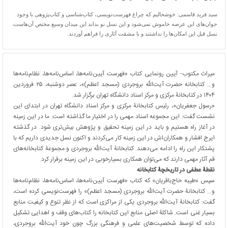
سید فرید قاسمی: خوشحالیم که چراغ فهرست‌نویسی، کتاب‌شناسی و کتاب‌پژوهی با وجود
جوان‌های این عرصه خاموش نمی‌شود و این نسل نو بداند این میدان وسیع مختص آن‌هاست.
نسل قبل این امکان‌ها را نداشتند و با مشقت آثاری را فراهم آوردند.
میراث مکتوب- آیین رونمایی کتاب «فهرست آیین‌نامه‌ها، اساس‌نامه‌ها، نظام‌نامه‌ها
و… کتابخانه حضرت آیت‌الله بروجردی (مسجد اعظم)»، عصر دوشنبه، ۲۵ فروردین
۱۴۰۴ در کتابخانۀ مرکزی و مرکز اسناد دانشگاه تهران برگزار شد.
«رسول جعفریان»، رئیس کتابخانۀ مرکزی و مرکز اسناد دانشگاه تهران در ابتدای این
نشست گفت: این مجموعه اسناد مهمی را در اختیار ما گذاشته است. ما در این زمینه
در آغاز راه هستیم و باید در این زمینه تحقیق و پژوهش بیش‌تری شود. در گذشته
ایرج افشار و همکاران‌اش در این زمینه کار می‌کردند و اکنون نسل جدیدی داریم که با
پشتکار این راه را ادامه می‌دهند. کتابخانۀ آیت‌الله بروجردی و مجموعۀ کتابخانه‌های
قم آثار مهمی دارند که می‌توان همکاری بسیارخوبی در این زمینه برقرار کرد.
نقطۀ عطفی در تاریخچۀ کتابخانه
سپس «طیبه حاج‌باقریان» که کتاب «فهرست آیین‌نامه‌ها، اساس‌نامه‌ها، نظام‌نامه‌ها
و… کتابخانۀ حضرت آیت‌الله بروجردی (مسجد اعظم)» را فهرست‌نویسی کرده است،
گفت: کتابخانۀ آیت‌الله بروجردی یکی از مراکزی است که از نظر تنوع و کیفیت منابع
بسیار غنی است. شاکلۀ اصلی منابع این کتابخانه را کتاب‌های وقف و اهدایی تشکیل
داده که توسط شخصیت‌های علمی و فرهنگی بزرگ چون خود آیت‌الله بروجردی،