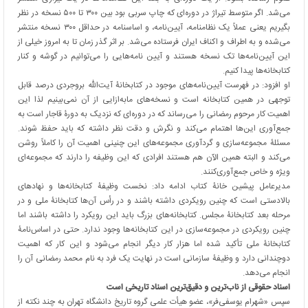
می‌شد. اگر متوسط تیراژ در دوره‌ای که چاپ سربی بود بین ۳۰۰ تا ۵۰۰ نسخه در نظر
بگیریم یعنی عملاً یک نظامنامه، آیین‌نامه، و اساسنامه در حداقل ۳۰۰ نسخه منتشر
می‌شده و به اطراف و اکناف ایران فرستاده می‌شد. بر اثر گذر زمان تا به امروز خیلی از
این آیین‌نامه‌ها تک نسخه هستند و آیین نامه‌هایی را می‌توانیم در گوشه و کنار
کتابخانه‌ها پیدا کنیم.
او افزود: در فهرست آیین‌نامه‌های موجود در کتابخانۀ آیت‌الله بروجردی درصد قابل
توجهی در همین کتابخانه است و نسخه‌های مابه‌ازایی از آن نمی‌بینیم لذا این
اهمیت کار مرحوم رمضانی را می‌رساند که در دوره‌ای که نزدیک به دورۀ قاجار است به
جمع‌آوری این‌ها اهتمام می‌کند و نگرش و دقت نظر داشته که باید حفظ شوند.
مسئلۀ مجموعه‌سازی و گردآوری مجموعه‌های این چنینی اهمیت آن را کاملاً روشن
می‌کند و البته همین الآن هم هستند افرادی که این وظیفه را دارند که مجموعه‌ای
ویژه و خاص جمع‌آوری‌کنند.
مدیرعامل پیشین خانۀ کتاب ادامه داد: نخست وظیفۀ کتابخانه‌ها و نهادهای
بالادستی است که چنین رویکردی داشته باشند و در رأس آن‌ها کتابخانۀ ملی و در
مرحله بعد کتابخانۀ مجلس. کتابخانه‌های بزرگ باید این رویکرد را داشته باشند اما
چنین رویکردی در مجموعه‌سازی در این کتابخانه‌ها وجود ندارد. حتی در اساس‌نامۀ
کتابخانۀ ملی تأکید شده اما هزار کار دیگر انجام می‌شود و این کار که اهمیت
دوچندانی دارد و وظیفۀ سازمانی است در نهایت یک فرد به نام محمد رمضانی آن را
انجام می‌دهد.
اسناد حقوقی از ناب‌ترین و دقیق‌ترین اسناد تاریخی است
سپس «شهرام یوسفی‌فر»، عضو هیأت علمی گروه تاریخ دانشگاه تهران به چند نکته از