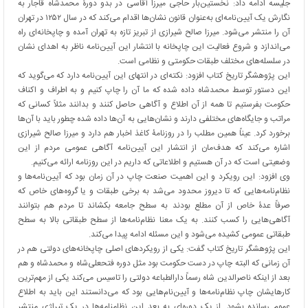
جلیسه ادامه داد: نخستین‌بار حاجی میرزا آقاسی در بدو دورۀ محمدشاه قاجار به
نگارش یک آیین‌نامه‌ای به‌عنوان قانون نشان‌ها اقدام می‌کند که در سال ۱۲۵۲ در تهران
آن را منتشر می‌شود. میرزا صالح شیرازی از تبریز تازه به تهران آمده و چاپخانه‌ای راه
می‌اندازد و شروع فعالیت این چاپخانه با انتشار این آیین‌نامه ناظر به اهدای نشان
در سلسله‌های مختلف طبقات حکومتی و نظامی است.
این پژوهشگر تاریخ کتاب افزود: نکته‌ای در انتهای این آیین‌نامه دارد که می‌گوید که
این دستور توسط محمدشاه داده شده که ما آن را چاپ کنیم و به اطراف و اکناف
حکومت بفرستیم تا همه از آن اطلاع و آگاهی حاصل کنند و بدانند مثلاً کسانی که
مراتب و جایگاه‌های مختلفی دارند و نشان‌هایی به آن‌ها داده شده چطور باید با آن‌ها
برخورد کرد. عیناً همین مطلب را در روزنامۀ کاغذ اخبار هم دارد و میرزا صالح شیرازی
اشاره می‌کند که هدف‌مان از انتشار این آیین‌نامه آگاهی عمومی مردم از این
وضعیتی است که در آن هستیم و اطلاعاتی که داریم در این روزنامه ارائه می‌کنیم.
وی افزود: این رویکرد و این اهمیت صنعت چاپ در آن زمان بود که آیین‌نامه‌ها و
نظام‌نامه‌هایی که تا دیروز محدود می‌شد به برخی طبقات و یا گروه‌های خاص که
صرفاً عدۀ خاص از آن مطلع بودند به سطح جامعه بکشاند تا مردم هم بتوانند
آگاهی‌هایی را کسب کنند. به یک معنا نظام‌نامه‌ها از سطح طبقاتی بالا به سطح
طبقاتی عمومی کشیده می‌شود و این مسئله ادامه پیدا می‌کند.
این پژوهشگر تاریخ کتاب گفت: یکی از رویکردهای اصلی چاپخانه‌های دولتی هم در
آن زمانی که البته چاپ در دست حکومت بود مثل دوره فتحعلی‌شاه و محمدشاه و هم
بعد از اینکه ناصرالدین شاه رسماً دارالطباعه دولتی را تاسیس می‌کند یکی از مهم‌ترین
کارهایشان چاپ نظام‌نامه‌ها و آیین‌نام‌هایی بود که می‌دانستند این باید به اطلاع
عموم رسانده بشود. از یک دوره‌ای به بعد این نظامنامه‌ها در یک تیراژی منتشر