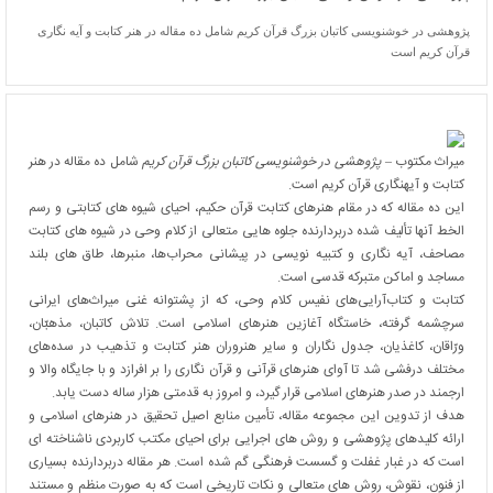
پژوهشی در خوشنویسی کاتبان بزرگ قرآن کریم شامل ده مقاله در هنر کتابت و آیه نگاری
قرآن کریم است
میراث مکتوب –
پژوهشی در خوشنویسی کاتبان بزرگ قرآن کریم
شامل ده مقاله در هنر
کتابت و آیهنگاری قرآن کریم است.
این ده مقاله که در مقام هنرهای کتابت قرآن حکیم، احیای شیوه های کتابتی و رسم
الخط آنها تألیف شده دربردارنده جلوه هایی متعالی از کلام وحی در شیوه های کتابت
مصاحف، آیه نگاری و کتبیه نویسی در پیشانی محراب‌ها، منبرها، طاق های بلند
مساجد و اماکن متبرکه قدسی است.
کتابت و کتاب‌آرایی‌های نفیس کلام وحی، که از پشتوانه غنی میراث‌های ایرانی
سرچشمه گرفته، خاستگاه آغازین هنرهای اسلامی است. تلاش کاتبان، مذهبّان،
ورّاقان، کاغذیان، جدول نگاران و سایر هنروران هنر کتابت و تذهیب در سده‌های
مختلف درفشی شد تا آوای هنرهای قرآنی و قرآن نگاری را بر افرازد و با جایگاه والا و
ارجمند در صدر هنرهای اسلامی قرار گیرد، و امروز به قدمتی هزار ساله دست یابد.
هدف از تدوین این مجموعه مقاله، تأمین منابع اصیل تحقیق در هنرهای اسلامی و
ارائه کلیدهای پژوهشی و روش های اجرایی برای احیای مکتب کاربردی ناشناخته ای
است که در غبار غفلت و گسست فرهنگی گم شده است. هر مقاله دربردارنده بسیاری
از فنون، نقوش، روش های متعالی و نکات تاریخی است که به صورت منظم و مستند