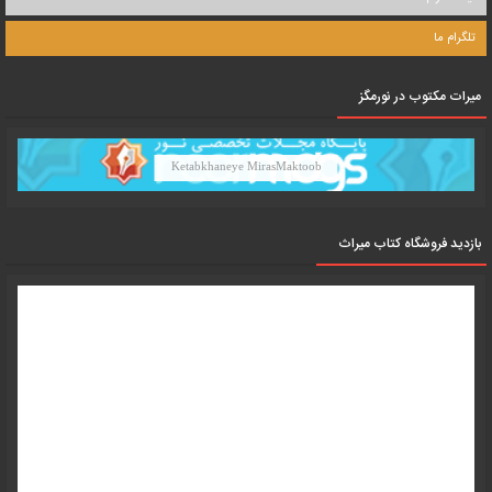
تلگرام ما
میرات مکتوب در نورمگز
Ketabkhaneye MirasMaktoob
بازدید فروشگاه کتاب میراث