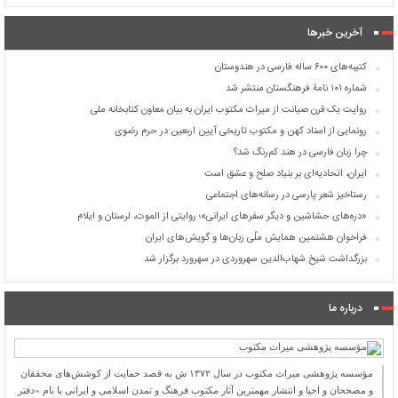
آخرین خبرها
کتیبه‌های ۶۰۰ ساله فارسی در هندوستان
شماره ۱۰۱ نامۀ فرهنگستان منتشر شد
روایت یک قرن صیانت از میراث مکتوب ایران به بیان معاون کتابخانه ملی
رونمایی از اسناد کهن و مکتوب تاریخی آیین اربعین در حرم رضوی
چرا زبان فارسی در هند کم‌رنگ شد؟
ایران، اتحادیه‌ای بر بنیاد صلح و عشق است
رستاخیز شعر پارسی در رسانه‌های اجتماعی
«دره‌های حشاشین و دیگر سفرهای ایرانی»؛ روایتی از الموت، لرستان و ایلام
فراخوان هشتمین همایش ملّی زبان‌ها و گویش‌های ایران
بزرگداشت شیخ شهاب‌الدین سهروردی در سهرورد برگزار شد
درباره ما
مؤسسه پژوهشی میراث مكتوب در سال ۱۳۷۲ ش به قصد حمایت از كوشش‌های محققان
و مصححان و احیا و انتشار مهمترین آثار مكتوب فرهنگ و تمدن اسلامی و ایرانی با نام «دفتر