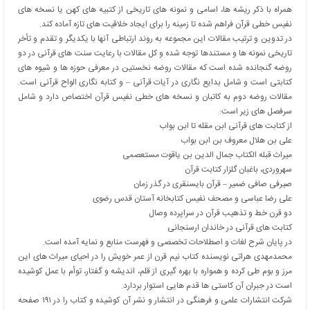
همراه با ذکر ریشه ها، اسامی و نمونه های تاریخی از کتبیه های کهن یا نسخه های
نفیس خطی قرآن فراهم شده تا زمینه را برای ایجاد خلاقیت های تازه آماده کند.
در تدوین و ترتیب مقالات این مجموعه به روند ارتباطی آنها با یکدیگر و تقدم و تأخر
تاریخی نمونه ها و مستندها توجه شده و کل مقالات با رعایت سنت های قرآنی در دو
روضه گنجانده شده است که مقالات روضه نخستین در معرفی حوزه ها و شیوه های
کتابتی است و شامل بدایع نگاری در آیات قرآنی – و کتابه نگاری الواح قرآنی است.
مقالات روضه دوم به کاتبان و نسخه های خطی نفیس قرآن اختصاص دارد و شامل
سرفصل های زیر است:
از کتابت های قرآنی ابن مقله تا ابن بواب
علی بن هلال معروف بن ابن بواب
میراث قبله الکتاب جمال الدین بن یاقوت مستعصمی
سهروردی، باغبان گلزار کتابت قرآن
صیرفی صافی ضمیر – قرآن بایسنقری در گذر زمان
علی رضا عباسی و مصحف نفیس کتابخانه آستان قدس رضوی
دو قرن خط و تذهیب قرآن در سراپرده وصال
کتابت های قرآنی در خاندان ارسنجانی
در پایان شرح لغات و اصطلاحات تخصصی و فهرست منابع و نمایه آمده است.
محمدمهدی هراتی نویسنده کتاب نیم قرن از عمر خویش را در احیای میراث های این
مرز و بوم طی کرده و همواره با بهره گیری از قلم، اندیشه و گفتار، توأم با عمل کوشیده
است در جبران آن کاستی ها قدم هایی استوار بردارد.
شرکت انتشارات علمی و فرهنگی در انتشار و نشر آن کوشیده و کتاب را در ۱۹۱ صفحه