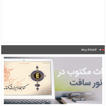
کتابخانۀ برخط