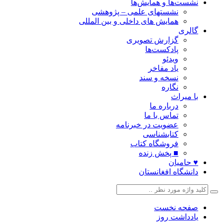
نشست‌ها و همایش‌ها
نشستهای علمی – پژوهشی
همایش های داخلی و بین المللی
گالری
گزارش تصویری
پادکست‌ها
ویدئو
یاد مفاخر
نسخه و سند
نگاره
با میراث
درباره ما
تماس با ما
عضویت در خبرنامه
کتابشناسی
فروشگاه کتاب
■ پخش زنده
♥ حامیان
دانشگاه افغانستان
صفحه نخست
یادداشت روز