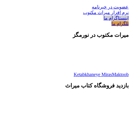
عضویت در خبرنامه
نرم افزار میراث مکتوب
اینستاگرام ما
تلگرام ما
میرات مکتوب در نورمگز
Ketabkhaneye MirasMaktoob
بازدید فروشگاه کتاب میراث