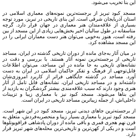
این بنا تخریب می‌شود.
مسجد کبود تبریز از برجسته‌ترین نمونه‌های معماری اسلامی در
استان آذربایجان شرقی است. این بنای تاریخی در تبریز، مورد توجه
بسیاری از علاقه‌مندان هنر معماری در جهان قرار دارد. گرچه
متاسفانه در طول سالیان اخیر بخش‌هایی زیادی از این مسجد از بین
رفته است، هنوز به‌خوبی می‌توان هنر دست معماران ایرانی را در
این مسجد مشاهده کرد.
در میان آثار به‌جای مانده از دوران تاریخی گذشته در ایران، مساجد
تاریخی از برجسته‌ترین نمونه آثار هستند. با بررسی و دقت در
نشانه‌های تاریخی به جا مانده در این مساجد، می‌توان اطلاعات
قابل‌توجهی از فرهنگ و تفکر حاکمان اسلامی در ایران به دست
آورد. مساجد در گذشته جایگاهی فراتر از کاربرد امروزی‌شان
داشته‌اند و در مساجد تاریخی ایران، نشانه‌های قابل تامل از آثار
هنری وجود دارند که سبب علاقه‌مندی بیشتر گردشگران به بازدید از
این بناها می‌شوند. مسجد کبود نیز با معماری زیبا و تزیینات
داخلی‌اش، از جمله زیباترین مساجد تاریخی در ایران است.
از برجسته‌ترین جاهای دیدنی تبریز، مسجد کبود در این شهر است.
مسجد کبود تبریز با معماری بسیار زیبا و منحصربه‌فردش، متعلق به
قرن نهم هجری قمری و باقی مانده از دوران پادشاهی قراقویونلوها
است و در یکی از کهن‌ترین و تاریخی‌ترین محله‌های شهر تبریز قرار
دارد.