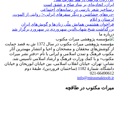
ایران، اتحادیه‌ای بر بنیاد صلح و عشق است
رستاخیز شعر پارسی در رسانه‌های اجتماعی
«دره‌های حشاشین و دیگر سفرهای ایرانی»؛ روایتی از الموت،
لرستان و ایلام
فراخوان هشتمین همایش ملّی زبان‌ها و گویش‌های ایران
بزرگداشت شیخ شهاب‌الدین سهروردی در سهرورد برگزار شد
درباره ما
مؤسسه پژوهشی میراث مكتوب در سال 1372 ش به قصد حمایت
از كوشش‌های محققان و مصححان و احیا و انتشار مهمترین آثار
مكتوب فرهنگ و تمدن اسلامی و ایرانی با نام «دفتر نشر میراث
مكتوب» و با كمك وزارت فرهنگ و ارشاد اسلامی تأسیس شد.
نشانی: تهران، خیابان انقلاب اسلامی، بین خیابان ابوریحان و خیابان
دانشگاه، شمارۀ 1182 (ساختمان فروردین)، طبقۀ دوم
021-66490612
info@mirasmaktoob.ir
میرات مکتوب در طاقچه