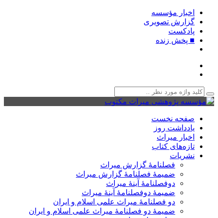
اخبار مؤسسه
گزارش تصویری
پادکست‌
■ پخش زنده
صفحه نخست
یادداشت روز
اخبار میراث
تازه‌های کتاب
نشریات
فصلنامۀ گزارش میراث
ضمیمۀ فصلنامۀ گزارش میراث
دوفصلنامۀ آینۀ میراث
ضمیمۀ دوفصلنامۀ آینۀ میراث
دو فصلنامۀ میراث علمی اسلام و ایران
ضمیمۀ دو فصلنامۀ میراث علمی اسلام و ایران