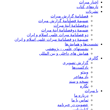
اخبار میراث
تازه‌های کتاب
نشریات
فصلنامۀ گزارش میراث
ضمیمۀ فصلنامۀ گزارش میراث
دوفصلنامۀ آینۀ میراث
ضمیمۀ دوفصلنامۀ آینۀ میراث
دو فصلنامۀ میراث علمی اسلام و ایران
ضمیمۀ دو فصلنامۀ میراث علمی اسلام و ایران
نشست‌ها و همایش‌ها
نشستهای علمی – پژوهشی
همایش های داخلی و بین المللی
گالری
گزارش تصویری
پادکست‌ها
ویدئو
یاد مفاخر
نسخه و سند
نگاره
با میراث
درباره ما
تماس با ما
عضویت در خبرنامه
کتابشناسی