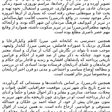
تصویر آورده و در متن آن از رخدادها، مراسم نوروزی، شیوه زندگی
مردمان عادی، مراسم سوگواری، عروسی و استقبال، نحوه تهیه و
پخت غذا و میوه‌هایی سخن رفته است که بسیاری از آن‌ها امروزه
دیگر موجود نیست. در واقع نادرمیرزا به‌سبب اقامت چهل‌ساله‌اش
در تبریز از کم‌وکیف فرهنگ مردمان این شهر آگاه بوده، و ازآنجاکه
ولیعهد مظفرالدین‌میرزا نیز در تبریز سکونت داشته، همواره از وقایع
مهم عصر ناصری مطلع بوده است.
همچنین دسترسی به کتابخانه غنی میرزا کاظم وکیل‌الرعایا و
همکاری نزدیک با عموزاده فاضلش، مرتضی میرزا، کتابدار ولیعهد،
موجب شده تا بتواند در نگارش این کتاب از مدارک و اسناد معتبر
بهره جوید. چنانکه به ذکر بیش از صد فقره از احکام و فرامین
تاریخی پرداخته که پادشاهان افشاریه و زندیه و قاجار برای حکام و
فرماندهان و علمای آذربایجان فرستاده بودند؛ اسنادی که در بررسی
و مطالعه اوضاع سیاسی و اجتماعی و مدنی دو قرن اخیر آذربایجان
و مخصوصاً تبریز حائز اهمیت است.
همچنین نادرمیرزا، بر اساس یادداشت‌ها و مستنداتی که گردآورده،
به شرح تاریخ بنای شهر تبریز، موقعیت جغرافیایی، اقلیم، قنوات و
محلات، مساجد، مدارس و مقابر و ذکر احوال شعرا و حکماً و ادبای
آن دیار پرداخته است. او در مواردی چون تاریخچه بنای شهر تبریز به
متون مورخان پیش از خود، از جمله احمد بن خلکان و حمدالله
مستوفی و خواندمیر، ارجاع داده است. به همین ترتیب از اقوال
سیاحان و مسافران ایرانی و عرب و غربی که طی ادوار مختلف از