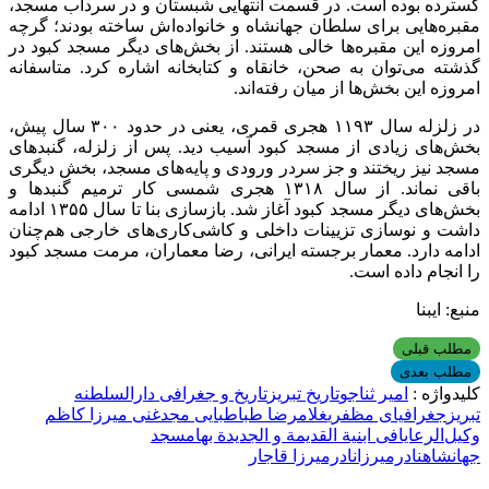
گسترده بوده است. در قسمت انتهایی شبستان و در سرداب مسجد،
مقبره‌هایی برای سلطان جهانشاه و خانواده‌اش ساخته بودند؛ گرچه
امروزه این مقبره‌ها خالی هستند. از بخش‌های دیگر مسجد کبود در
گذشته می‌توان به صحن، خانقاه و کتابخانه اشاره کرد. متاسفانه
امروزه این بخش‌ها از میان رفته‌اند.
در زلزله سال ۱۱۹۳ هجری قمری، یعنی در حدود ۳۰۰ سال پیش،
بخش‌های زیادی از مسجد کبود آسیب دید. پس از زلزله، گنبدهای
مسجد نیز ریختند و جز سردر ورودی و پایه‌های مسجد، بخش دیگری
باقی نماند. از سال ۱۳۱۸ هجری شمسی کار ترمیم گنبدها و
بخش‌های دیگر مسجد کبود آغاز شد. بازسازی بنا تا سال ۱۳۵۵ ادامه
داشت و نوسازی تزیینات داخلی و کاشی‌کاری‌های خارجی هم‌چنان
ادامه دارد. معمار برجسته ایرانی، رضا معماران، مرمت مسجد کبود
را انجام داده است.
منبع: ایبنا
مطلب قبلی
مطلب بعدی
کلیدواژه :
امیر ثناجو
تاریخ تبریز
تاریخ و جغرافی دارالسلطنه
تبریز
جغرافیای مظفری
غلامرضا طباطبایی مجد
غنی میرزا کاظم
وکیل‌الرعایا
فی ابنیة القدیمة و الجدیدة بها
مسجد
جهانشاه
نادرمیرزا
نادرمیرزا قاجار