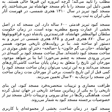
مطلب را تایید می‌کند؛ گرچه امروزه این قبرها خالی هستند. به
همین دلیل این مسجد را با نام مسجد جهانشاه نیز می‌شناختند. نام
مسجد کبود تبریز در سال ۱۳۱۰ هجری شمسی، در فهرست آثار
ملی ایران به ثبت رسید.
مسجد کبود تبریز قدمتی ۶۰۰ ساله دارد. این مسجد که در اصل
بخشی از عمارت وسیع مظفریه بوده است، در زمان حکومت
سلطان ابوالمظفر جهانشاه، قدرتمندترین پادشاه دوره قراقویونلوها
در سال ۸۷۰ هجری قمری و ۸۴۵ هجری شمسی در تبریز و به
دستور او ساخته شد. بنا بر روایت‌های تاریخی موجود، همسر
جهانشاه، «جان بی گم خاتون» یا «صالحه» دختر او، نقش موثری در
ساخت مسجد کبود داشته‌اند. سال ساخت مسجد کبود بر کتیبه‌ای در
سردر ورودی مسجد به چشم می‌خورد؛ اما بنا بر شواهد موجود،
مورخان این تاریخ را متعلق به زمان پایان ساخت کاشی‌کاری‌های
مسجد می‌دانند و به این ترتیب می‌توان زمان ساخت مسجد کبود را
کمی قبل از این تاریخ دانست. برخی از مورخان مدت زمان ساخت
این مسجد را نزدیک به ۳۰ سال تخمین می‌زنند.
ظرافت معماری و تزیینات منحصربه‌فرد مسجد کبود، این بنای
تاریخی را به یکی از زیباترین مساجد تاریخی در جهان تبدیل کرده
است. هماهنگی رنگ‌ها در نمای بیرونی و تزیینات داخل مسجد نیز از
خصوصیات برجسته مسجد کبود به شمار می‌روند.
مسجد کبود در زمان ساخت، بخشی از مجموعه‌ای با کاربری