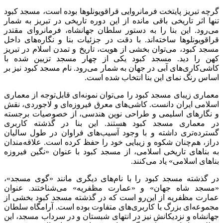
گرچه تبریز پایتخت فرمانروایی قراقویونلوها بوده است، مسجد کبود
تنها اثر تاریخی باقی مانده از این دوره تاریخی در تبریز به شمار
می‌رود. این بنا را به دستور سلطان جهانشاه، فرمانروای مقتدر
قراقویونلوها ساخته‌اند. با دقت در جزئیات بنا و نگاره‌های داخل
مسجد کبود، می‌توان بخشی از هویت، تاریخ و تمدن اسلام در تبریز
کهن را دید. مسجد کبود یکی از چهار مسجد تزیین شده با
کاشی‌کاری‌های آبی در جهان به شمار می‌رود. نام مسجد کبود نیز بر
اساس رنگ نمای این بنا انتخاب شده است.
معماری زیبای مسجد کبود را می‌توان نمونه‌ای قابل‌توجه از معماری
اسلامی ایران دانست. کاشی‌های معرق فیروزه‌ای و لاجوردی، نقش
و نگارهای اسلیمی و طراحی نوین هندسی، از خصوصیات برجسته
در معماری مسجد کبود هستند. این بنا در گذشته کاربری
گسترده‌تری داشته و با وجود آسیب‌های فراوان در طول سالیان
دراز، هم‌چنان شکوه و زیبایی خود را حفظ کرده است. علاقه‌مندان
به بناهای تاریخی اسلامی، از مسجد کبود با عنوان «نگین فیروزه
بناهای اسلامی» یاد می‌کنند.
در گذشته مسجد کبود را با نام‌های دیگری مانند «گوی مسجد»،
«مسجد شاه جهان» و «عمارت مظفریه» می‌شناختند. عنوان
عمارت مظفریه از این‌رو است که در گذشته مسجد کبود بخشی از
مجموعه‌ای بزرگ با کاربری‌های متفاوت بوده است. آرامگاه سلطان
جهانشاه و نزدیکانش نیز در انتهای شبستان و در سرداب مسجد، این