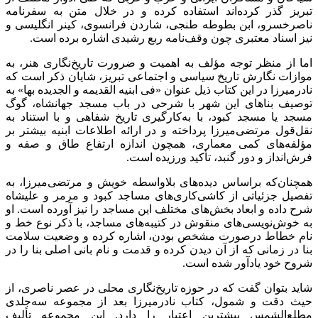
تبریز گذر کرده‌اند استفاده کرده و در خلال متن به سفرنامه
ناصرخسرو، ابن بطوطه طنجی، شاردن فرانسوی، کینر انگلیسی و
نیز اسناد معتبری چون وقف‌نامه ربع رشیدی اشاره برده است.
اما از منظر توجه مؤلف به اهمیت و ضرورت تاریخ‌نگاری هنر، به
موازات نگارش تاریخ سیاسی و اجتماعی تبریز، شایان ذکر است که
نادرمیرزا در این کتاب ذیل عنوان «فی ابنیه القدیمه و الجدیده بها» به
توصیف بناهای این شهر با شرحی در باب مسجد جهانشاه، گوگ
مسجد یا مسجد کبود، با به‌کارگیری تاریخ شفاهی و با استناد به
نقل‌قول مرتضی‌میرزا پرداخته و در ارائه اطلاعات ابنیه بیشتر بر
مؤلفه‌های کمی معماری، همچون اندازه ارتفاع طاق و صفه و
فرش‌انداز و دور گنبد، تأکید ورزیده است.
همچنان‌که براساس دیده‌های بلاواسطه خویش و مرتضی‌میرزا، به
تفصیل جزئیاتی از کاشی‌کاری‌های مساجد کبود و مرمر و علیشاه
شرح داده و ابعاد بخش‌های مختلف این مساجد را نیز آورده است. او
به خوش‌نویسی‌های منقوش در کتیبه‌های مساجد، با ذکر نوع خط و
نام خطاط درصورت مشخص بودن، اشاره کرده و وضعیت سلامت
بنا در زمانی که از آن دیدن کرده و قدمت و نام بانی اصلی بنا را در
شروح خود یادآور شده است.
شاید بتوان گفت که در حوزه تاریخ‌نگاری محلی در عصر ناصری، از
حیث دقت و شمول، کتاب نادرمیرزا بعد از مجموعه سه‌جلدی
مطلع‌الشمس بیشترین اعتبار را دارد. این مجموعه تألیف