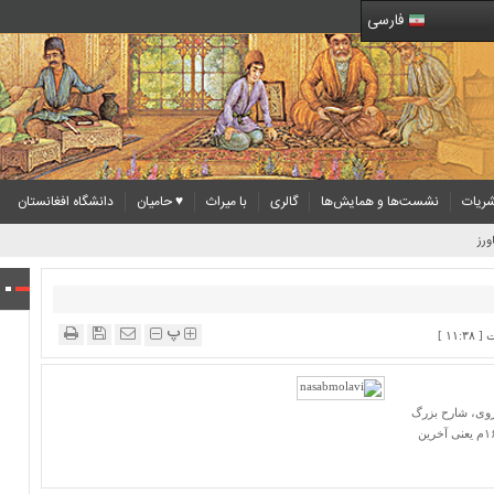
فارسی
ریات
نشست‌ها و همایش‌ها
گالری
با میراث
♥ حامیان
دانشگاه افغانستان
ورز
پ
روی، شارح بزرگ
مثنوی، بنا به درخواست شیخ الاسلام یحیی افندی آن را در سال ۱۰۴۱ق/۱۶۳۱م یعنی آخرین