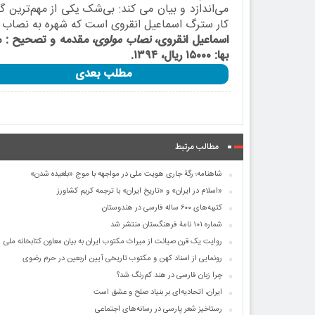
می‌اندازد و بیان می کند: بی‌شک یکی از مهم‌ترین
کار سترگ اسماعیل انقروی است که شهره به نصاب 
اسماعیل انقروی،
نصاب مولوی
بها: ۱۵۰۰۰ ریال، ۱۳۹۴.
مطلب بعدی
مطالب مرتبط
شاهنامه؛ رگۀ جاری هویت ملی در مواجهه با موج «بلعیده شدن»
«اسلام در ایران» و «تاریخ ایران» با ترجمه کریم کشاورز
کتیبه‌های ۶۰۰ ساله فارسی در هندوستان
شماره ۱۰۱ نامۀ فرهنگستان منتشر شد
روایت یک قرن صیانت از میراث مکتوب ایران به بیان معاون کتابخانه ملی
رونمایی از اسناد کهن و مکتوب تاریخی آیین اربعین در حرم رضوی
چرا زبان فارسی در هند کم‌رنگ شد؟
ایران، اتحادیه‌ای بر بنیاد صلح و عشق است
رستاخیز شعر پارسی در رسانه‌های اجتماعی