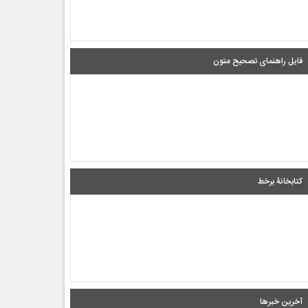
فایل راهنمای تصحیح متون
کتابخانۀ برخط
آخرین خبرها