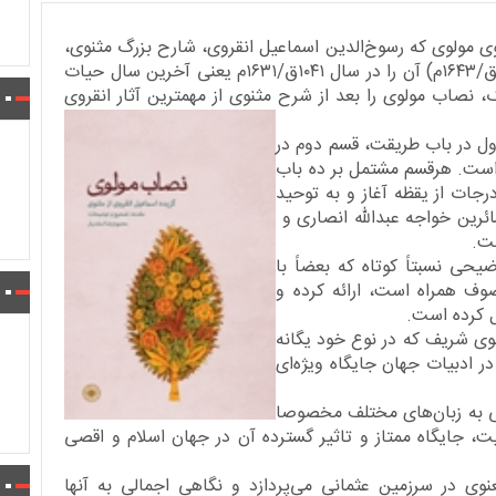
 مولوی که رسوخ‌الدين‌ اسماعيل‌ انقروی، شارح بزرگ مثنوی،
بنا به درخواست شیخ الاسلام یحیی افندی (د.۱۰۵۳ق/۱۶۴۳م) آن را در سال ۱۰۴۱ق/۱۶۳۱م یعنی آخرین سال حیات
، نصاب مولوی را بعد از شرح مثنوی از مهمترین آثار انقروی
ل در باب طریقت، قسم دوم در
ست. هرقسم مشتمل بر ده باب
رجات از یقظه آغاز و به توحید
ّائرین خواجه عبدالله انصاری و
ست.
یحی نسبتاً کوتاه که بعضاً با
وف همراه است، ارائه کرده و
ل کرده است.
وی شریف که در نوع خود یگانه
در ادبیات جهان جایگاه ویژه‌ای
انی به زبان‌های مختلف مخصوصا
، جایگاه ممتاز و تاثیر گسترده آن در جهان اسلام و اقصی
وی در سرزمین عثمانی می‌پردازد و نگاهی اجمالی به آنها