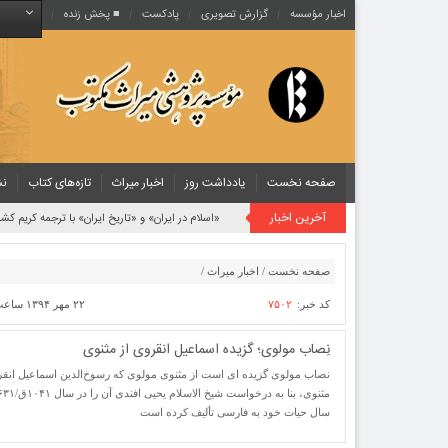
اخبار مؤسسه
گزارش تصویری
پادکست‌
■ پخش زنده
صفحه نخست
یادداشت روز
اخبار میراث
تازه‌های کتاب
نش
آخرین اخبار
«اسلام در ایران» و «تاریخ ایران» با ترجمه کریم کشا
صفحه نخست
/
اخبار میراث
/
کد خبر:
۷۵۰۲
۲۲ مهر ۱۳۹۴ ساعت [ ۱۱:۳۸ ]
نِصاب مولوی؛ گزیده اسماعیل انقروی از مثنوی
نصاب مولوی گزیده ای است از مثنوی مولوی که رسوخ‌الدين‌ اسماعيل‌ انق
سال حیات خود به فارسی تألیف کرده است