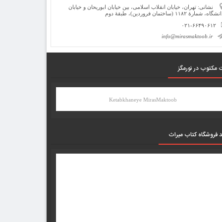
نشانی: تهران، خیابان انقلاب اسلامی، بین خیابان ابوریحان و خیابان
شگاه، شمارۀ ۱۱۸۲ (ساختمان فروردین)، طبقۀ دوم
۰۲۱-۶۶۴۹۰۶۱۲
info@mirasmaktoob.ir
 مکتوب در نورمگز
Ketabkhaneye MirasMaktoob
د فروشگاه کتاب میراث