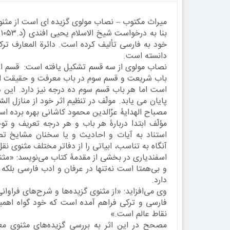
میراث مکتوب – نصاب مولوی گزیده ای است از مثنوی
خود به فارسی تألیف کرده است. دائرة المعارف ترک
دانسته است.
نصاب مولوی از سه قسم تشکیل یافته است: قسم او
باب شریعت و قسم سوم در باب معرفت و حقیقت ا
است اما هر باب قسم سوم ده درجه نیز دارد. این د
پایان می یابد. مولّف در تنظیم اثر خود از منازل الس
مصباح الهدایۀ عزّالدین محمود کاشانی بهره برده ا
مؤلّف ابتدا دربارۀ هر باب و هر درجه تعریف و توض
استناد به آیات و احادیث و یا سخنان مشایخ تص
آنگاه به تناسب، ابیاتی را از دفاتر مختلف مثنوی نق
اسفندیاری در بخشی از مقدمۀ کتاب می‌نویسد: «مثن
و بی‌همتا است نه‌تنها در عرفان و ادب فارسی بلکه 
دارد.
وی می‌افزاید: «از مثنوی گزیده‌ها و شرح‌های فراو
فارسی و ترکی فراهم آمده است که خود گواه اهمیت
نقاط عالم است.»
مصحح در این اثر به بررسی گزیده‌های مثنوی معن