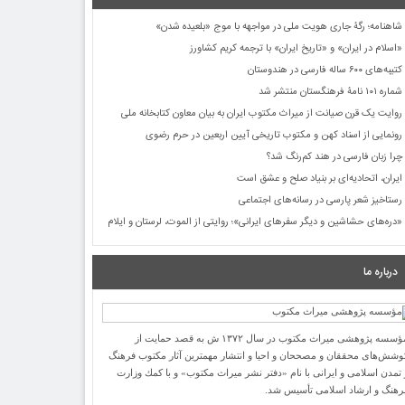
شاهنامه؛ رگۀ جاری هویت ملی در مواجهه با موج «بلعیده شدن»
«اسلام در ایران» و «تاریخ ایران» با ترجمه کریم کشاورز
کتیبه‌های ۶۰۰ ساله فارسی در هندوستان
شماره ۱۰۱ نامۀ فرهنگستان منتشر شد
روایت یک قرن صیانت از میراث مکتوب ایران به بیان معاون کتابخانه ملی
رونمایی از اسناد کهن و مکتوب تاریخی آیین اربعین در حرم رضوی
چرا زبان فارسی در هند کم‌رنگ شد؟
ایران، اتحادیه‌ای بر بنیاد صلح و عشق است
رستاخیز شعر پارسی در رسانه‌های اجتماعی
«دره‌های حشاشین و دیگر سفرهای ایرانی»؛ روایتی از الموت، لرستان و ایلام
درباره ما
مؤسسه پژوهشی میراث مكتوب در سال ۱۳۷۲ ش به قصد حمایت از
وشش‌های محققان و مصححان و احیا و انتشار مهمترین آثار مكتوب فرهنگ
 تمدن اسلامی و ایرانی با نام «دفتر نشر میراث مكتوب» و با كمك وزارت
رهنگ و ارشاد اسلامی تأسیس شد.