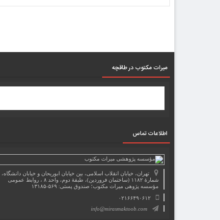
میرات مکتوب در طاقچه
اطلاعات تماس
تهران، خیابان انقلاب اسلامی، بین خیابان ابوریحان و خیابان دانشگاه،
شمارۀ ۱۱۸۲ (ساختمان فروردین)، طبقۀ دوم، واحد ۸ ، روابط عمومی
مؤسسه پژوهی میراث مکتوب؛ صندوق پستی: ۵۶۹-۱۳۱۸۵
۰۲۱۶۶۴۹۰۶۱۲
info@mirasmaktoob.com