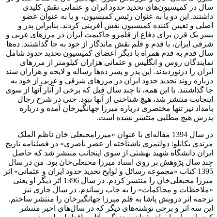
سال در کمیسیون‌های تحدید حدود ایران و عثمانی نقش کلیدی
داشتند. این دو یا به عنوان رئیس کمیسیون، و یا به عنوان عضو
اصلی و تعیین کننده کمیسیون نقش آفرینی کردند. بنابراین پدر و
پسر یک قرن برای دفاع از قلمرو حاکیمت ایران در مرزهای غربی و
شرقی ایران، با قدم و قلم نقش ماندگار از خود به جا گذاشتند. ده‌ها
سال قدم به قدم همراه با دیگر اعضای کمیسیون تحدید حدود شامل
نمایندگان روس و انگلیس و عثمانی هزاران کیلومتر از مرزهای
ایران را درنوردیدند. این پدر و پسر ده‌ها رساله و لایحه و هزاران سند
درباره روند تحدید حدود ایران در مرزهای شرقی و غربی از خود به
جا گذاشتند. با این همه، تا چند سال قبل که برخی از آثار آنها از سوی
اینجانب منتشر شد، هیچ شناختی از آنها نبود. حتی در شرح رجال
بامداد نیز تنها مختصری درباره میرزا جهانگیرخان آمده و درباره
پدرش هیچ مطلبی منتشر نشده است
.
در سال 1394 مقاله‌ای با عنوان «میرزامحبعلی خان ناظم الملک
مرندی یکانلو: دولتمری ناشناخته از عصر ناصری» در فصلنامه تاریخ
ایران دانشگاه شهید بهشتی از سوی اینجانب منتشر شد که حاصل
چند سال پژوهش بر روی اسناد میرزا محبعلی­‌خان بود. من در سال
1395 کتاب «مجموعه رسائل و لوایح تحدید حدود ایران و عثمانی» اثر
میرزا محبعلی­‌خان را منتشر کردم. در سال 1396 اثر دیگر او یعنی
«ملاحظات و محاکمات» را به چاپ رساندم. در سال جاری نیز
ترجمه اثر درویش ­پاشا به قلم میرزا جهانگیرخان را منتشر ساختم.
این سه اثر و برخی نوشته‌های دیگر که در سال‌های اخیر منتشر