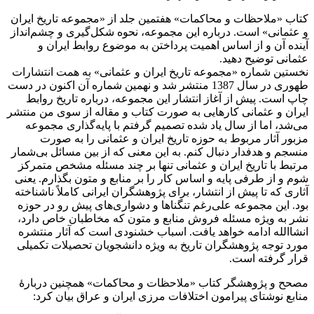
کتاب «ملاحظات و محاکمات» هفتمین جلد از «مجموعه تاریخ ایران
و عثمانی» است. درباره این مجموعه، نحوه شکل‌گیری و چشم‌انداز
آینده آن و از اساس اهمیت پرداختن به موضوع روابط ایران و
عثمانی توضیح دهید
.
نخستین شماره «مجموعه تاریخ ایران و عثمانی» به همت انتشارات
طهوری در سال 1387 منتشر شد و نهمین شماره آن اکنون در دست
چاپ است. پیش از آغاز انتشار این مجموعه، درباره تاریخ روابط
ایران و عثمانی کارهایی به صورت کتاب و مقاله از سوی من منتشر
می‌شد، اما از سال یاد شده تصمیم گرفتم با پایه‌گذاری مجموعه
مزبور آثار مربوط به حوزه تاریخ ایران و عثمانی را به صورت
منسجم و هدفدار دنبال کنم. به این معنی که از بین مسائل بی‌شمار
مرتبط با تاریخ ایران و عثمانی تنها بر چند مسئله مشخص متمرکز
شوم و از طرفی پایه و اساس کار را بر منابع و متون بگذارم. یعنی
آثاری که تا پیش از انتشار، برای پژوهشگران ایرانی کاملاً ناشناخته
بود. این مجموعه علی‌رغم تنگناها و دشواری‌های پیش­ رو در حوزه
نشر به ویژه مسئله فروش منابع و متون که مخاطبان خاص دارد،
انشاالله ادامه خواهد یافت. اسباب خشنودی است که آثار منتشره
مورد توجه پژوهشگران تاریخ به ویژه دانشجویان تحصیلات تکمیلی
قرار گرفته است
.
مصحح و پژوهشگر کتاب «ملاحظات و محاکمات» همچنین دربارۀ
منابع نوشتای پیرامون اختلافات مرزی ایران و عراق بیان کرد: