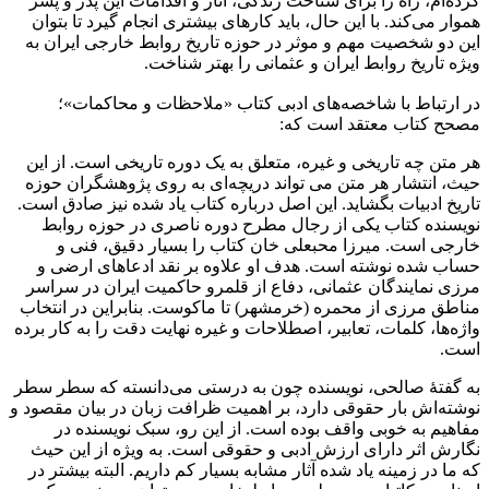
کرده‌ام، راه را برای شناخت زندگی، آثار و اقدامات این پدر و پسر
هموار می‌کند. با این حال، باید کارهای بیشتری انجام گیرد تا بتوان
این دو شخصیت مهم و موثر در حوزه تاریخ روابط خارجی ایران به
ویژه تاریخ روابط ایران و عثمانی را بهتر شناخت
.
در ارتباط با شاخصه‌های ادبی کتاب «ملاحظات و محاکمات»؛
مصحح کتاب معتقد است که:
هر متن چه تاریخی و غیره، متعلق به یک دوره تاریخی است. از این
حیث، انتشار هر متن می تواند دریچه‌ای به روی پژوهشگران حوزه
تاریخ ادبیات بگشاید. این اصل درباره کتاب یاد شده نیز صادق است.
نویسنده کتاب یکی از رجال مطرح دوره ناصری در حوزه روابط
خارجی است. میرزا محبعلی ­خان کتاب را بسیار دقیق، فنی و
حساب شده نوشته است. هدف او علاوه بر نقد ادعاهای ارضی و
مرزی نمایندگان عثمانی، دفاع از قلمرو حاکمیت ایران در سراسر
مناطق مرزی از محمره (خرمشهر) تا ماکوست. بنابراین در انتخاب
واژه‌­ها، کلمات، تعابیر، اصطلاحات و غیره نهایت دقت را به کار برده
است
.
به گفتۀ صالحی، نویسنده چون به درستی می­‌دانسته که سطر سطر
نوشته‌­اش بار حقوقی دارد، بر اهمیت ظرافت زبان در بیان مقصود و
مفاهیم به خوبی واقف بوده است. از این رو، سبک نویسنده در
نگارش اثر دارای ارزش ادبی و حقوقی است. به ویژه از این حیث
که ما در زمینه یاد شده آثار مشابه بسیار کم داریم. البته بیشتر در