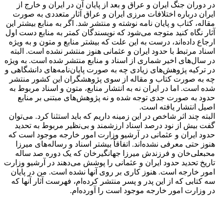
در دوران جنگ ایران و عراق و بعد از پایان آن در ایران و خارج از
ایران درباره اختلافات مرزی ایران و عراق آثار متعددی به صورت
مقاله، کتاب و پایان نامه نوشته و منتشر شد. اگر به منابع بیشتر این
آثار نگاه کنید متوجه می‌شود که نویسندگان کمتر به منابع دست اول
ارجاع داده‌اند، درست به این علت که بیشتر منابع و متون و به ویژه
اسناد مرتبط با حدود ایران و عثمانی هنوز منتشر نشده است. البته
در سال‌های اخیر شماری از اسناد و منابع منتشر شده است. به ویژه
در ترکیه پژوهش‌های زیادی چه به صورت پایان‌نامه­‌های دانشگاهی و
چه به صورت کتاب و مقاله از سوی پژوهشگران این کشور منتشر
شده است. اما در ایران نه به انتشار منابع، متون و اسناد مربوط به
حدود به صورت جدی توجه شده و نه پژوهش‌های مبتنی بر منابع
اصیل انتشار یافته است
.
البته چند اثر شاخص در این زمینه داریم که باید استثنا کرد. می­‌توان
گفت بیش از نود درصد اسناد ارزشمند و بی­‌نظیر مربوط به تحدید
حدود ایران و عثمانی در آرشیو وزارت امور خارجه موجود است که
هنوز حتی معرفی نشده‌اند. اتفاقاً بیشتر اسناد و رساله­‌های میرزا
محبعلی‌خان و فرزندش میرزا جهانگیرخان که یک دوره صد ساله
تاریخ تحدید حدود ایران و عثمانی را پوشش می­‌دهند در آرشیو وزارت
امور خارجه است. هنوز کاری بر روی آنها نشده است. من در پایان
سه کتابی که از این پدر و پسر منتشر کرده‌­ام، فهرست آثار آنها که
در وزارت امور خارجه موجود است را آورده‌­ام
.