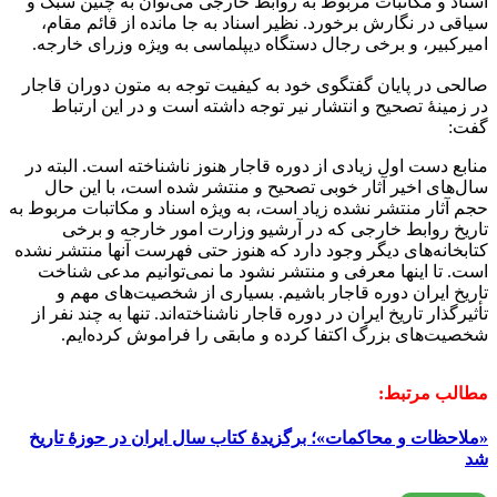
اسناد و مکاتبات مربوط به روابط خارجی می‌­توان به چنین سبک و
سیاقی در نگارش برخورد. نظیر اسناد به جا مانده از قائم مقام،
امیرکبیر، و برخی رجال دستگاه دیپلماسی به ویژه وزرای خارجه
.
صالحی در پایان گفتگوی خود به کیفیت توجه به متون دوران قاجار
در زمینۀ تصحیح و انتشار نیر توجه داشته است و در این ارتباط
گفت:
منابع دست اول زیادی از دوره قاجار هنوز ناشناخته است. البته در
سال‌های اخیر آثار خوبی تصحیح و منتشر شده است، با این حال
حجم آثار منتشر نشده زیاد است، به ویژه اسناد و مکاتبات مربوط به
تاریخ روابط خارجی که در آرشیو وزارت امور خارجه و برخی
کتابخانه‌های دیگر وجود دارد که هنوز حتی فهرست آنها منتشر نشده
است. تا اینها معرفی و منتشر نشود ما نمی‌توانیم مدعی شناخت
تاریخ ایران دوره قاجار باشیم. بسیاری از شخصیت‌های مهم و
تأثیرگذار تاریخ ایران در دوره قاجار ناشناخته‌اند. تنها به چند نفر از
شخصیت‌های بزرگ اکتفا کرده و مابقی را فراموش کرده‌ایم
.
مطالب مرتبط:
«ملاحظات و محاکمات»؛ برگزیدۀ کتاب سال ایران در حوزۀ تاریخ
شد