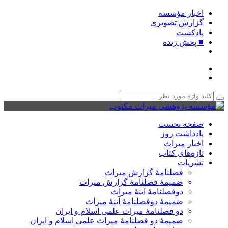
اخبار مؤسسه
گزارش تصویری
پادکست‌
■ پخش زنده
صفحه نخست
یادداشت روز
اخبار میراث
تازه‌های کتاب
نشریات
فصلنامۀ گزارش میراث
ضمیمۀ فصلنامۀ گزارش میراث
دوفصلنامۀ آینۀ میراث
ضمیمۀ دوفصلنامۀ آینۀ میراث
دو فصلنامۀ میراث علمی اسلام و ایران
ضمیمۀ دو فصلنامۀ میراث علمی اسلام و ایران