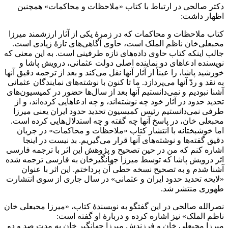
دکتر صالحی در ارتباط با کتاب «ملاحظات و محاکمات» همچنین
اظهار داشت:
کتاب ملاحظات و محاکمات که در زمرۀ یکی از آثار ارزشمند میرزا
محبعلی­‌خان ناظم الملک است، حاوی آگاهی‌های تازۀ زیادی است.
جالب اینکه کتاب حاوی داده‌های تازه طرفینی است. به این معنی که
نویسنده ادعاهای دو نماینده اصلی دولت عثمانی، درویش پاشا و
خورشید پاشا، را عیناً از آثار آنها نقل می‌کند و بعد از ترجمه دقیق آنها
به نقد و ردّ آنها می‌پردازد. ما تا کنون با نوشته‌های نمایندگان عثمانی
آشنا نبودیم و نمی‌دانستیم آنها بعد از سال‌ها حضور در کمیسیون‌های
تحدید حدود در آثار خود چه نوشته‌اند، و چه ادعاهایی کرده‌اند، و از
طرفی نمی‌دانستیم رئیس کمیسیون تحدید حدود ایران یعنی میرزا
محبعلی خان، در پاسخ آنها چه گفته و چه استدلال‌هایی کرده است.
اما خوشبختانه با انتشار کتاب «ملاحظات و محاکمات» در جریان
دقیق گفته‌ها و نوشته­‌های آنها قرار می‌گیریم. بد نیست در اینجا
اشاره کنم که من در حین تصحیح و پژوهش این اثر با ترجمه فارسی
اثر درویش ­پاشا که توسط میرزا جهانگیرخان به فارسی ترجمه شده
آشنا شدم و به تصحیح نسخه خطی آن پرداختم. این اثر با عنوان
«لایحه تحدید حدود ایران و عثمانی» در سال جاری از سوی انتشارت
طهوری منتشر شد
.
نصرالله صالحی در این گفتگو به نویسندۀ کتاب، «میرزا محبعلی خان
ناظم الملک» نیز اشاره کرده و دربارۀ او گفته است:
میرزا محبعلی­ خان و فرزندش میرزا جهانگیر خان به مدت صد و دو