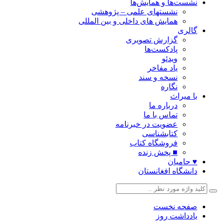
نشست‌ها و همایش‌ها
نشستهای علمی – پژوهشی
همایش های داخلی و بین المللی
گالری
گزارش تصویری
پادکست‌ها
ویدئو
یاد مفاخر
نسخه و سند
نگاره
با میراث
درباره ما
تماس با ما
عضویت در خبرنامه
کتابشناسی
فروشگاه کتاب
■ پخش زنده
♥ حامیان
دانشگاه افغانستان
صفحه نخست
یادداشت روز