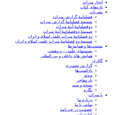
اخبار میراث
تازه‌های کتاب
نشریات
فصلنامۀ گزارش میراث
ضمیمۀ فصلنامۀ گزارش میراث
دوفصلنامۀ آینۀ میراث
ضمیمۀ دوفصلنامۀ آینۀ میراث
دو فصلنامۀ میراث علمی اسلام و ایران
ضمیمۀ دو فصلنامۀ میراث علمی اسلام و ایران
نشست‌ها و همایش‌ها
نشستهای علمی – پژوهشی
همایش های داخلی و بین المللی
گالری
گزارش تصویری
پادکست‌ها
ویدئو
یاد مفاخر
نسخه و سند
نگاره
با میراث
درباره ما
تماس با ما
عضویت در خبرنامه
کتابشناسی