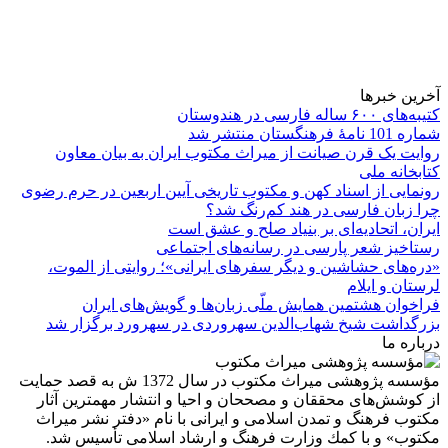
آخرین خبرها
کتیبه‌های ۶۰۰ ساله فارسی در هندوستان
شماره 101 نامۀ فرهنگستان منتشر شد
روایت یک قرن صیانت از میراث مکتوب ایران به بیان معاون
کتابخانه ملی
رونمایی از اسناد کهن و مکتوب تاریخی آیین اربعین در حرم رضوی
چرا زبان فارسی در هند کم‌رنگ شد؟
ایران، اتحادیه‌ای بر بنیاد صلح و عشق است
رستاخیز شعر پارسی در رسانه‌های اجتماعی
«دره‌های حشاشین و دیگر سفرهای ایرانی»؛ روایتی از الموت،
لرستان و ایلام
فراخوان هشتمین همایش ملّی زبان‌ها و گویش‌های ایران
بزرگداشت شیخ شهاب‌الدین سهروردی در سهرورد برگزار شد
درباره ما
مؤسسه پژوهشی میراث مكتوب در سال 1372 ش به قصد حمایت
از كوشش‌های محققان و مصححان و احیا و انتشار مهمترین آثار
مكتوب فرهنگ و تمدن اسلامی و ایرانی با نام «دفتر نشر میراث
مكتوب» و با كمك وزارت فرهنگ و ارشاد اسلامی تأسیس شد.