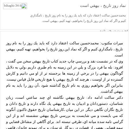
یاد مفاخر
نماد روز تاريخ ، بيهقي است
نسخه و سند
نگاره
محمدحسين ساكت اعتقاد دارد كه بايد يك روز را به نام روز تاريخ ، نامگذاري
با میراث
كنيم و اگر كه نماد اين روز تاريخ را بخواهيم، تهيه كنيم، بيهقي است.
درباره ما
تماس با ما
عضویت در خبرنامه
کتابشناسی
فروشگاه کتاب
ميراث مكتوب: محمدحسين ساكت اعتقاد دارد كه بايد يك روز را به نام روز
■ پخش زنده
♥ حامیان
تاريخ ، نامگذاري كنيم و اگر كه نماد اين روز تاريخ را بخواهيم، تهيه كنيم، بيهقي
دانشگاه افغانستان
است.
وي كه در نشست نقد و بررسي‌ چاپ‌ جديد كتاب‌ تاريخ‌ بيهقي سخن مي گفت ،
افزود:‌ بله ما فرد بزرگ و يلي در اين زمينه به نام طبري داريم ،ولي به دلايل
گوناگون بيهقي را در برخي از زمينه ها برجسته تر از او مي دانيم و كارش
صفحه نخست
گسترده تر از اوست ، هرچند كه تاريخ بيهقي با هيچ تاريخي قابل قياس نيست.
یادداشت روز
اخبار میراث
بنابراين اگر بخواهيم روزي به نام تاريخ گذاشته شود ،آن روز را بايد به نام
تازه‌های کتاب
بيهقي گذاشت.
نشریات
دكتر ساكت ادامه داد: تاريخ بيهقي نگاشته اي چند ساعتي است، زبان
فصلنامۀ گزارش میراث
ضمیمۀ فصلنامۀ گزارش میراث
شناسان، دستوردانان و اديبان به تاريخ بيهقي يك نگاه دارند و تاريخ دانان و
دوفصلنامۀ آینۀ میراث
تاريخ نگاران نگاهي ديگر. در اين ميان ،كارشناسان تاريخ حقوق تاكنون آنگونه
ضمیمۀ دوفصلنامۀ آینۀ میراث
كه مي بايست و مي شايست به بررسي تاريخ بيهقي ننشسته اند و از اين
دو فصلنامۀ میراث علمی اسلام و ایران
گرامي نامه سده ميانه اي، طرفي نبسته اند. براي آگاهي از مشاغل قضايي و
ضمیمۀ دو فصلنامۀ میراث علمی اسلام و ایران
نشست‌ها و همایش‌ها
نيمه قضايي بعضي از قضات در روزگار غزنويان و براي نمونه خاندان قاضي