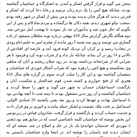
سخن مي گويد و قرار گرفتن لشكر و آمدن به لشكرگاه و جنباشيان گماشته
بودند، چنانكه هيچ كس را يك درم زيان نرسيد و رعايا دعا كردند كه لشكر و
قدرتي ديدند كه هرگز چنان نديده بودند و من پيش از لشكر در شهر رفته بودم
،سخت نيكو شهري ديدم، همه دكان ها درگشاده و مردم شادكام و پس از اين
بگويم كه حال چون شد و بدآموزان چه باز نمودند تا بهشت آمل دوزخي شد.
دوم هنگام نگارش گزارش سال 429 بيهقي درباره توبه سلطان مسعود از باده
گساري مي نويسد و روز سه شنبه 5 روز مانده از محرم امير به حلبم (نام رودي
در پنجاب) رسيد و بر كران آن نزديك كوته فرود آمد و عارضه اي افتادش از
نالاني و 14 روز در آن بماند، چنانكه بار نداد و از شراب توبه كرد و فرمود تا هر
شرابي كه از شرابخانه برداشته بودند ،در رود جيلان ريختند و آنان كه مناهي
وي بشكستند و هيچ كس را زهره نبود كه شراب آشكار خوردي كه جنباشيان و
منتصبان گماشته بود و اين كار را سلب كرده. سوم در گزاره هاي سال 426
هجري كه از فتح خوارزم و كشته شدن قوم عبدالجبار و شكست آنان و
بازگشت اسماعيليان حمدان به شهر مي گويد و شهر را ضبط كردند و
جنباشيان گماشتند و آن روز بدين مشغول بودند تا نيمه شب تا آنچه نهادني بود
با اسماعيل نهادند و عهدها كردند و روز بعد يعني يكشنبه 20 جمادي الاولي،
اسماعيل بر تخت ملك نشست و لشكر جمله بيامدند و اميري بر وي قرار دادند
و خدمت حساب كردند و بازگشتند و قرار گرفت. شادروان فياض در زيرنويس
اين بخش نوشته كه جنباشيان كلمه ناشناسي است كه در سابق هم بود (يعني
2 موردي كه خدمتتان خواندم) يك بار در حك و اصلاح در چند نسخه اي كه
ايشان ديدند چند پاسبان را نوشته اند. در اينجا واژه جنباشيان بايستي به