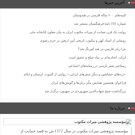
آخرین خبرها
کتیبه‌های ۶۰۰ ساله فارسی در هندوستان
شماره 101 نامۀ فرهنگستان منتشر شد
روایت یک قرن صیانت از میراث مکتوب ایران به بیان معاون کتابخانه ملی
رونمایی از اسناد کهن و مکتوب تاریخی آیین اربعین در حرم رضوی
چرا زبان فارسی در هند کم‌رنگ شد؟
ایران، اتحادیه‌ای بر بنیاد صلح و عشق است
رستاخیز شعر پارسی در رسانه‌های اجتماعی
«دره‌های حشاشین و دیگر سفرهای ایرانی»؛ روایتی از الموت، لرستان و ایلام
فراخوان هشتمین همایش ملّی زبان‌ها و گویش‌های ایران
بزرگداشت شیخ شهاب‌الدین سهروردی در سهرورد برگزار شد
درباره ما
مؤسسه پژوهشی میراث مكتوب در سال 1372 ش به قصد حمایت از