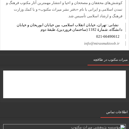
كوشش‌های محققان و مصححان و احیا و انتشار مهمترین آثار مكتوب فرهنگ و
تمدن اسلامی و ایرانی با نام «دفتر نشر میراث مكتوب» و با كمك وزارت
فرهنگ و ارشاد اسلامی تأسیس شد.
نشانی: تهران، خیابان انقلاب اسلامی، بین خیابان ابوریحان و خیابان
دانشگاه، شمارۀ 1182 (ساختمان فروردین)، طبقۀ دوم
021-66490612
info@mirasmaktoob.ir
میرات مکتوب در طاقچه
اطلاعات تماس