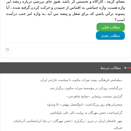
معناي گزمه ، كارآگاه و تجسس گر باشد. هنوز جاي بررسي درباره ريشه اين
واژه هست. واژه جنباشي به اقتباس از جنبيدن و حركت كردن گرفته شده ، آيا
پسوند تركي باشي كه براي شغل و پيشه مي آيد ،به واژه امر جنب درآمده
است؟
مطلب قبلی
مطلب بعدی
مطالب مرتبط
دیپلماسی فرهنگی، پیوند میراث مکتوب با سیاست خارجی ایران
بزرگداشت رودکی در مؤسسۀ میراث مکتوب برگزار شد
گزارش نشست رونمایی «نصایح شاهرخی»
سخنرانی‌های روز بزرگداشت «ابوالفضل بیهقی» (6 ویدئو)
گرامیداشت جشن مهرگان به روایت دکتر علی بلوکباشی
مهرِ عاشقان ایران در تبریز / برگزاری «جشن مهرگان» در بنیاد ایرانشناسی آذربایجان
شرقی