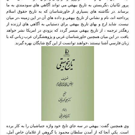
نشستهای علمی – پژوهشی
پرور تبّانيان ،نگريستن به تاريخ بيهقي مي تواند آگاهي هاي سودمندي به ما
همایش های داخلی و بین المللی
برساند .در نگاشته هاي بسياري از خاورشناسان كه به تاريخ حقوق اسلام
گالری
گزارش تصویری
پرداخته اند، نام و نشاني از تاريخ بيهقي و داده هاي آن در اين زمينه ،در ميان
پادکست‌ها
نيست. شايد ارج و بهاي تاريخ بيهقي براي دستيابي به آگاهي هاي ارزنده از
ویدئو
رهگذر ترجمه ، از تاريخ بيهقي ميسر گردد كه بزودي در امريكا نشر خواهد
یاد مفاخر
نسخه و سند
يافت. در اين ميان همچنين خاورشناسان غربي و پژوهشگران عرب زباني كه با
نگاره
زبان فارسي آشنا نيستند ،خواهند توانست از اين گنج شايگان بهره گيرند.
با میراث
درباره ما
تماس با ما
عضویت در خبرنامه
کتابشناسی
فروشگاه کتاب
■ پخش زنده
♥ حامیان
دانشگاه افغانستان
فهرست
وي همچنين گفت: بيهقي در سه جاي تايخ خود واژه جنباشيان را به كار برده
است. يكي آنجا كه از آمدن سلطان محمود با گروهي از غلامان خاص آمل،