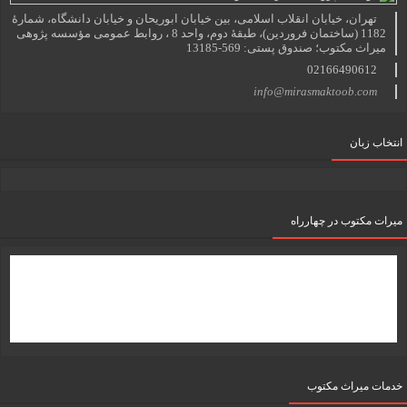
تهران، خیابان انقلاب اسلامی، بین خیابان ابوریحان و خیابان دانشگاه، شمارۀ
1182 (ساختمان فروردین)، طبقۀ دوم، واحد 8 ، روابط عمومی مؤسسه پژوهی
میراث مکتوب؛ صندوق پستی: 569-13185
02166490612
info@mirasmaktoob.com
انتخاب زبان
میرات مکتوب در چهارراه
خدمات میراث مکتوب