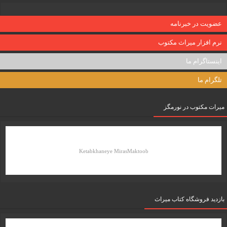
عضویت در خبرنامه
نرم افزار میراث مکتوب
اینستاگرام ما
تلگرام ما
میرات مکتوب در نورمگز
Ketabkhaneye MirasMaktoob
بازدید فروشگاه کتاب میراث