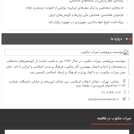
رستاخیز شعر پارسی در رسانه‌های اجتماعی
«دره‌های حشاشین و دیگر سفرهای ایرانی»؛ روایتی از الموت، لرستان و ایلام
فراخوان هشتمین همایش ملّی زبان‌ها و گویش‌های ایران
بزرگداشت شیخ شهاب‌الدین سهروردی در سهرورد برگزار شد
درباره ما
مؤسسه پژوهشی میراث مكتوب در سال ۱۳۷۲ ش به قصد حمایت از كوشش‌های محققان
و مصححان و احیا و انتشار مهمترین آثار مكتوب فرهنگ و تمدن اسلامی و ایرانی با نام «دفتر
نشر میراث مكتوب» و با كمك وزارت فرهنگ و ارشاد اسلامی تأسیس شد.
نشانی: تهران، خیابان انقلاب اسلامی، بین خیابان ابوریحان و خیابان دانشگاه، شمارۀ
۱۱۸۲ (ساختمان فروردین)، طبقۀ دوم
۰۲۱-۶۶۴۹۰۶۱۲
info@mirasmaktoob.ir
میرات مکتوب در طاقچه