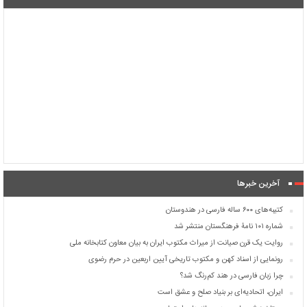
آخرین خبرها
کتیبه‌های ۶۰۰ ساله فارسی در هندوستان
شماره ۱۰۱ نامۀ فرهنگستان منتشر شد
روایت یک قرن صیانت از میراث مکتوب ایران به بیان معاون کتابخانه ملی
رونمایی از اسناد کهن و مکتوب تاریخی آیین اربعین در حرم رضوی
چرا زبان فارسی در هند کم‌رنگ شد؟
ایران، اتحادیه‌ای بر بنیاد صلح و عشق است