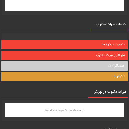
خدمات میراث مکتوب
عضویت در خبرنامه
نرم افزار میراث مکتوب
اینستاگرام ما
تلگرام ما
میرات مکتوب در نورمگز
Ketabkhaneye MirasMaktoob