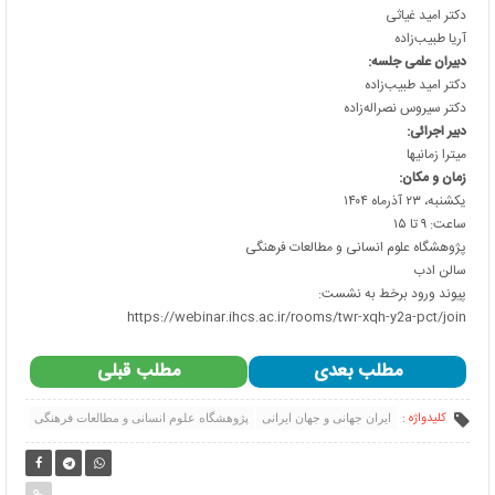
دکتر امید غیاثی
آریا طبیب‌زاده
دبیران علمی جلسه
:
دکتر امید طبیب‌زاده
دکتر سیروس نصراله‌زاده
دبیر اجرائی
:
میترا زمانیها
زمان و مکان
:
یکشنبه، ۲۳ آذرماه ۱۴۰۴
ساعت: ۹ تا ۱۵
پژوهشگاه علوم انسانی و مطالعات فرهنگی
سالن ادب
پیوند ورود برخط به نشست:
https://webinar.ihcs.ac.ir/rooms/twr-xqh-y2a-pct/join
مطلب بعدی
مطلب قبلی
کلیدواژه :
ایران جهانی و جهان ایرانی
پژوهشگاه علوم انسانی و مطالعات فرهنگی