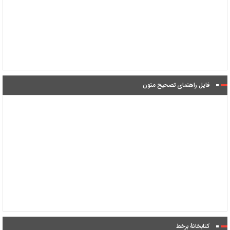
فایل راهنمای تصحیح متون
کتابخانۀ برخط