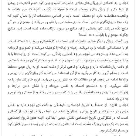
ذیلابی به تعدادی از ویژگی‌های هادی عالم‌زاده اشاره و بیان کرد: عدم قطعیت و پرهیز
از ادعا یکی از ویژگی‌های اوست. اینکه با صراحت بگوید، آنچه که من یافتم، با
واقعیت مطابقت دارد. او معتقد است باید بر اساس مستندات کار را دنبال کنیم که
یک نوع تاریخ‌نگاری خاص است. منابع مشخصی را تعیین می‌کند و موضوع را در آن
منبع نگاه می‌کند. تنها بخشی از آن منابع در بیرون بازتاب داده شده است. این منابع
چگونه موضوع را بازتاب داده است؟
وی گفت: ویژگی دیگر هادی عالم‌زاده این است که کلیشه‌های رایج را شکسته است.
او با مستنداتی کلیشه را رد می‌کند. زمینه و زمانه را توصیف می‌کند و تصویری از زمانه
به ما می‌دهد و متوجه می‌شویم در چه فضایی زندگی می‌کرده است. او روایت‌ها را با
چند منبع می‌سنجد، در مواجهه با او با جهان چند لایه و ساختارشکن مواجه هستیم.
او دقت زبان‌شناسانه دارد و رویکرد او گاهی فراتر از دقت است. او به زبان عربی مسلط
است و مدام آن را به کار می‌گیرد و از آن استفاده می‌کند و کار روایتگری را با بررسی
واژه‌ها ادامه می‌دهد. او در مقالات که به نظر روایی می‌آید، آرای خاورشناسان را به
نقد می‌گیرد. او به دانشجو اعتماد به نفس می‌داد و با نشان دادن ابزارها و
زبان‌شناسی تاریخی به دانشجو یاد می‌داد که مسیر را طی کند و از سختی راه ترسی
به دل راه ندهد.
ذیلابی افزود: او عمدتاً به تاریخ اجتماعی، فرهنگی و اقتصادی توجه دارد و نقش
مهمی در مسیر تغییر تاریخ روایی به تاریخ اجتماعی ایفا می‌کند. او یکی از کسانی
است که در شکل‌گیری تاریخ اجتماعی نقش مهمی ایفا کرد. البته هنوز تاریخ اجتماعی
به صورت یک جریان بزرگ نشده است اما هادی عالم‌زاده در این زمینه بسیار تلاش کرد
و بسیار تاثیرگذار بود.