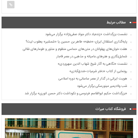
مطالب مرتبط
نشست بزرگداشت «زنده‌یاد دکتر جواد صفی‌نژاد» برگزار می‌شود
پایه‌گذاری استقلال ایران؛ «خطبه» طاهر بن حسین یا «شمشیر» یعقوب لیث؟
هفت خوان‌های پهلوانان در متن‌های حماسی منظوم و منثور و طومارهای نقالی
شمایل‌نگاری و هنرهای عامیانه و مذهبی در عصر قاجار
نشست «نگاهی به آثار شیخ شهاب الدین سهروردی»
رونمایی از کتاب «دفتر شرعیات خندق‌آبادی»
هویت ایرانی در گذار از عصر ساسانی به دوره اسلامی
شب ولادیمیر مینورسکی برگزار می‌شود
«بزرگداشت حکیم ابوالقاسم فردوسی و نکوداشت دکتر حسن انوری» برگزار شد
فروشگاه کتاب میراث