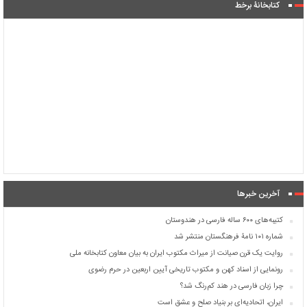
کتابخانۀ برخط
آخرین خبرها
کتیبه‌های ۶۰۰ ساله فارسی در هندوستان
شماره ۱۰۱ نامۀ فرهنگستان منتشر شد
روایت یک قرن صیانت از میراث مکتوب ایران به بیان معاون کتابخانه ملی
رونمایی از اسناد کهن و مکتوب تاریخی آیین اربعین در حرم رضوی
چرا زبان فارسی در هند کم‌رنگ شد؟
ایران، اتحادیه‌ای بر بنیاد صلح و عشق است