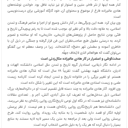
کنار همه اینها از نثر فاخر، متین و استوار او نیز نباید غافل بود. خواندن نوشته‌های
هادی عالم‌زاده فارغ از موضوع و محتوای آن، خود گارگاه آموزشی برای درست‌نویسی
است.
وی بیان کرد: همه این ویژگی‌ها، در کنارِ دانش وسیع او از اجزا و عناصِر فرهنگ و تمدن
اسلامی، به علاوه دقت بالا و کم نظیر او، موجب شده است تا به رغم پیچیدگی تاریخ و
ظنّی بودن نتایجِ حاصل از پژوهش‌های تاریخی، «تاریخی» که او ساخته و تصویر
کرده، به درستی مقبول طبع صاحب‌نظران این فن قرار گرفته و جملگی در ذیل آن با
خاطری آسوده و مطمئن مُهر «صَحَّ» گذاشته‌اند، زیرا در وصف معظم له بی گفتگو
می‌توان گفت که هوالعالم الذی لایُخاف جهلُه.
سخت‌کوشی و استمرار در کار هادی عالم‌زاده مثال‌زدنی است
در ادامه نگار ذیلابی، استادیار گروه تاریخ و تمدن ملل اسلامی دانشکده الهیات و
ادیان، دانشگاه شهید بهشتی گفت: تقریباً ۲۸ سال است که شاگرد هادی عالم‌زاده
هستم. او تغییر بزرگی را در خانواده تاریخ و تمدن ایجاد کرده است. کارنامه زیست
علمی و زیست استادی هادی عالم‌زاده است که این تغییر را شکل داده است.
وی افزود: آثار هادی عالم‌زاده به چند دسته قابل تقسیم است؛ او در دائره‌المعارف بزرگ
اسلامی ذیل مدخل‌هایی که تعریف کرد مثل آبادی، آتش، آجر و… تعدادی مقالات
دانشنامه‌ای نیز هست که در نگاه اول نوعی تاریخ‌نگاری روایی رانکه‌ای به نظر می‌رسد،
این دانشنامه‌ها هم تاریخ‌نگاری روایی رانکه‌ای هست و هم نیست. از نظر پرسش
اولیه انگار او قصد دارد شخصیت را به مثابه یک رویداد روایی روایت کند، طرح
پرسش روایی است ولی بعد از مراجعه به متن یک مسیر لایه لایه مستند به منابع
بسیار را دنبال کرده که هر یک را به دلیل خاصی انتخاب کرده است.