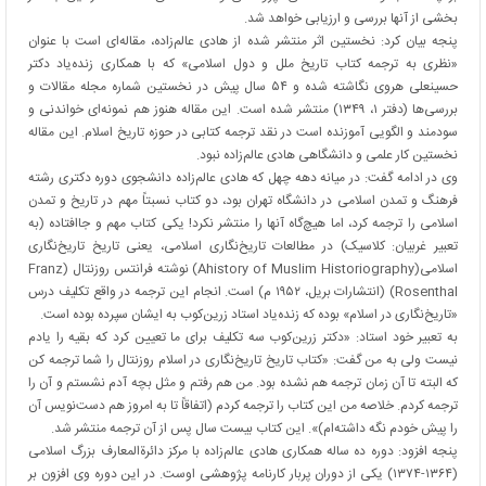
بخشی از آنها بررسی و ارزیابی خواهد شد.
پنجه بیان کرد: نخستین اثر منتشر شده از هادی عالم‌زاده، مقاله‌ای است با عنوان
«نظری به ترجمه کتاب تاریخ ملل و دول اسلامی» که با همکاری زنده‌یاد دکتر
حسینعلی هروی نگاشته شده و ۵۴ سال پیش در نخستین شماره مجله مقالات و
بررسی‌ها (دفتر ۱، ۱۳۴۹) منتشر شده است. این مقاله هنوز هم نمونه‌ای خواندنی و
سودمند و الگویی آموزنده است در نقد ترجمه کتابی در حوزه تاریخ اسلام. این مقاله
نخستین کار علمی و دانشگاهی هادی عالم‌زاده نبود.
وی در ادامه گفت: در میانه دهه چهل که هادی عالم‌زاده دانشجوی دوره دکتری رشته
فرهنگ و تمدن اسلامی در دانشگاه تهران بود، دو کتاب نسبتاً مهم در تاریخ و تمدن
اسلامی را ترجمه کرد، اما هیچ‌گاه آنها را منتشر نکرد! یکی کتاب مهم و جاافتاده (به
تعبیر غربیان: کلاسیک) در مطالعات تاریخ‌نگاری اسلامی، یعنی تاریخ تاریخ‌نگاری
اسلامی(Ahistory of Muslim Historiography) نوشته فرانتس روزنتال (Franz
Rosenthal) (انتشارات بریل، ۱۹۵۲ م) است. انجام این ترجمه در واقع تکلیف درس
«تاریخ‌نگاری در اسلام» بوده که زنده‌یاد استاد زرین‌کوب به ایشان سپرده بوده است.
به تعبیر خود استاد: «دکتر زرین‌کوب سه تکلیف برای ما تعیین کرد که بقیه را یادم
نیست ولی به من گفت: «کتاب تاریخ تاریخ‌نگاری در اسلام روزنتال را شما ترجمه کن
که البته تا آن زمان ترجمه هم نشده بود. من هم رفتم و مثل بچه آدم نشستم و آن را
ترجمه کردم. خلاصه من این کتاب را ترجمه کردم (اتفاقاً تا به امروز هم دست‌نویس آن
را پیش خودم نگه داشته‌ام)». این کتاب بیست سال پس از آن ترجمه منتشر شد.
پنجه افزود: دوره ده ساله همکاری هادی عالم‌زاده با مرکز دائرةالمعارف بزرگ اسلامی
(۱۳۶۴-۱۳۷۴) یکی از دوران پربار کارنامه پژوهشی اوست. در این دوره وی افزون بر