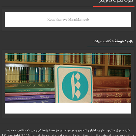
میرات مکتوب در نورمگز
Ketabkhaneye MirasMaktoob
بازدید فروشگاه کتاب میراث
کلیه حقوق مادی، معنوی، اخبار و تصاویر و فیلمها برای مؤسسۀ پژوهشی میراث مکتوب محفوظ
میباشد؛ همچنین استفاده و نقل، از مطالب با ذکر منبع و این سایت مجاز است. | Copyright 2026 |