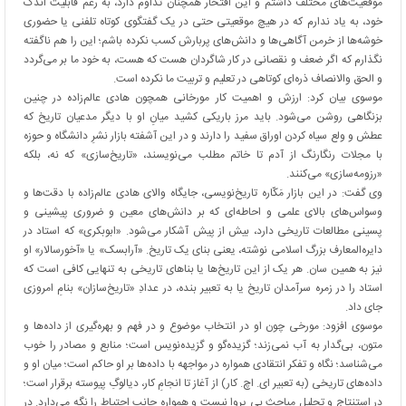
موقعیت‌های مختلف داشتم و این افتخار همچنان تداوم دارد، به رغم قابلیت اندک
خود، به یاد ندارم که در هیچ موقعیتی حتی در یک گفتگوی کوتاه تلفنی یا حضوری
خوشه‌ها از خرمن آگاهی‌ها و دانش‌های پربارش کسب نکرده باشم؛ این را هم ناگفته
نگذارم که اگر ضعف و نقصانی در کار شاگردان هست که هست، به خود ما بر می‌گردد
و الحق والانصاف ذره‌ای کوتاهی در تعلیم و تربیت ما نکرده است.
موسوی بیان کرد: ارزش و اهمیت کار مورخانی همچون هادی عالم‌زاده در چنین
بزنگاهی روشن می‌شود. باید مرز باریکی کشید میانِ او با دیگر مدعیان تاریخ که
عطش و ولع سیاه کردن اوراق سفید را دارند و در این آشفته بازار نشرِ دانشگاه و حوزه
با مجلات رنگارنگ از آدم تا خاتم مطلب می‌نویسند، «تاریخ‌سازی» که نه، بلکه
«رزومه‌سازی» می‌کنند.
وی گفت: در این بازار مَکّاره تاریخ‌نویسی، جایگاه والای هادی عالم‌زاده با دقت‌ها و
وسواس‌های بالای علمی و احاطه‌ای که بر دانش‌های معین و ضروری پیشینی و
پسینی مطالعات تاریخی دارد، بیش از پیش آشکار می‌شود. «ابوبکری» که استاد در
دایره‌المعارف بزرگ اسلامی نوشته، یعنی بنای یک تاریخ. «آرابسک» یا «آخورسالار» او
نیز به همین سان. هر یک از این تاریخ‌ها یا بناهای تاریخی به تنهایی کافی است که
استاد را در زمره سرآمدان تاریخ یا به تعبیر بنده، در عدادِ «تاریخ‌سازان» بنامِ امروزی
جای داد.
موسوی افزود: مورخی چون او در انتخاب موضوع و در فهم و بهره‌گیری از داده‌ها و
متون، بی‌گدار به آب نمی‌زند؛ گزیده‌گو و گزیده‌نویس است؛ منابع و مصادر را خوب
می‌شناسد؛ نگاه و تفکر انتقادی همواره در مواجهه با داده‌ها بر او حاکم است؛ میان او و
داده‌های تاریخی (به تعبیر ای. اچ. کار) از آغاز تا انجامِ کار، دیالوگِ پیوسته برقرار است؛
در استنتاج و تحلیل مباحث بی پروا نیست و همواره جانب احتیاط را نگه می‌دارد. در