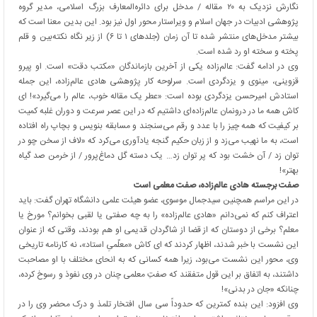
نگارش نزدیک به ۲۰ مقاله / مدخل برای دائره‌المعارف بزرگ اسلامی، مدیر گروه
پژوهشی ادبیات در جهان اسلام و ویراستار محور اول نیز بود. این بدین معنا است که
بیشتر مدخل‌های منتشر شده تا آن زمان (جلدهای ۱ تا ۶) از زیر نگاه نکته‌بین و قلم
پخته و سخته او رد شده است.
وی در ادامه گفت: عالم‌زاده یکی از آخرین بازماندگان «مکتب دقت» است. او پیرو
قزوینی، مینوی و یزدگردی است. سرلوحه کار پژوهشی هادی عالم‌زاده، این جمله
استادش امیرحسن یزدگردی بوده است: «عطر یک مقاله خوب، عالم را می‌گیرد»! ای
کاش همه ما در درونمان عالم‌زاده‌ای داشتیم که در این عصر سرعت و دوران غلبه کمیت
بر کیفیت که همه چیز را با عدد و رقم می‌سنجند و مسابقه بنویس و بچاپ راه افتاده
است، به ما نهیب می‌زد و از زبان حکیم گنجه یادآوری می‌کرد که «لاف از سخن چو در
توان زد / آن خشت بود که پر توان زد… یک دسته گل دماغ‌پرور / از خرمن صد گیاه
بهتر»!
صفت برجسته هادی عالم‌زاده، صفت معلمی است
در این مراسم همچنین سیدجمال موسوی، عضو هیئت علمی دانشگاه تهران گفت: باید
اعتراف کنم که نمی‌دانم «هادی عالم‌زاده» را به چه صفتی یا لقبی بخوانم؟ مورخ یا
معلم؟ برخی از دوستان که از قضا از شاگردان قدیمی او هم بودند، وقتی که از عنوان
این نشست با خبر شدند، اظهار کردند که ای کاش «معلّمیِ استاد»، نه کارنامه تاریخی
وی، محور این نشست می‌بود، زیرا همه کسانی که به انحای مختلف با او مصاحبت
داشتند، به اتفاق بر این قول متفقند که صفتِ معلمی چنان در وی نفوذ و رسوخ کرده،
چنانکه «جان در بدنی»!
وی افزود: این بنده کمترین که حدوداً سی سال افتخار تلمذ و درک محضر وی را در