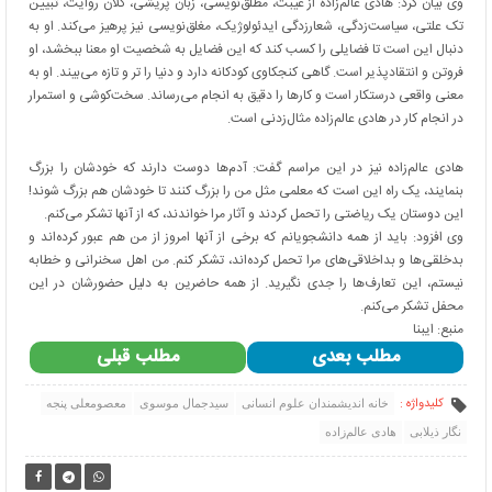
وی بیان کرد: هادی عالم‌زاده از غیبت، مطلق‌نویسی، زبان پریشی، کلان روایت، تبیین
تک علتی، سیاست‌زدگی، شعارزدگی ایدئولوژیک، مغلق‌نویسی نیز پرهیز می‌کند. او به
دنبال این است تا فضایلی را کسب کند که این فضایل به شخصیت او معنا ببخشد، او
فروتن و انتقادپذیر است. گاهی کنجکاوی کودکانه دارد و دنیا را تر و تازه می‌بیند. او به
معنی واقعی درستکار است و کارها را دقیق به انجام می‌رساند. سخت‌کوشی و استمرار
در انجام کار در هادی عالم‌زاده مثال‌زدنی است.
هادی عالم‌زاده نیز در این مراسم گفت: آدم‌ها دوست دارند که خودشان را بزرگ
بنمایند، یک راه این است که معلمی مثل من را بزرگ کنند تا خودشان هم بزرگ شوند!
این دوستان یک ریاضتی را تحمل کردند و آثار مرا خواندند، که از آنها تشکر می‌کنم.
وی افزود: باید از همه دانشجویانم که برخی از آنها امروز از من هم عبور کرده‌اند و
بدخلقی‌ها و بداخلاقی‌های مرا تحمل کرده‌اند، تشکر کنم. من اهل سخنرانی و خطابه
نیستم، این تعارف‌ها را جدی نگیرید. از همه حاضرین به دلیل حضورشان در این
محفل تشکر می‌کنم.
منبع: ایبنا
مطلب بعدی
مطلب قبلی
کلیدواژه :
خانه اندیشمندان علوم انسانی
سیدجمال موسوی
معصومعلی پنجه
نگار ذیلابی
هادی عالم‌زاده