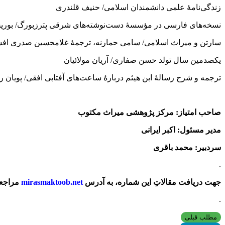
زندگی‌نامۀ علمی دانشمندان اسلامی/ حنیف قلندری
نسخه‌های فارسی در مؤسسۀ دست‌نوشته‌های شرقی پترزبورگ/ 
سارتن و میراث اسلامی/ سامی حمارنه، ترجمۀ غلامحسین صدری افش
یکصدمین سال تولد حسن صفاری/ آریان مولائیان
ترجمه و شرح رسالۀ ابن هیثم دربارۀ ساعت‌های آفتابی افقی/ پویان
صاحب امتیاز: مرکز پژوهشی میراث مکتوب
مدیر مسئول: اکبر ایرانی
سردبیر: محمد باقری
.
جهت دریافت مقالاتِ این شماره، به آدرس
mirasmaktoob.net
مراجعه 
.
مطلب قبلی