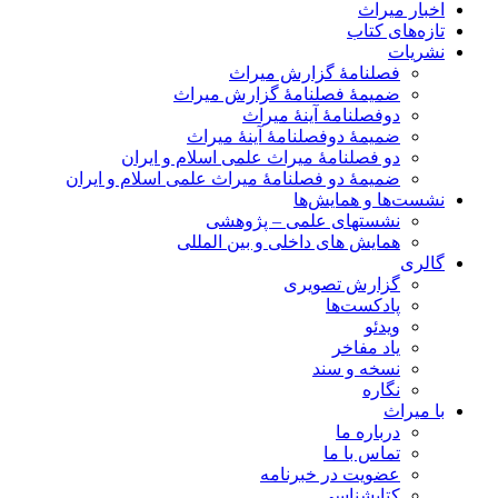
اخبار میراث
تازه‌های کتاب
نشریات
فصلنامۀ گزارش میراث
ضمیمۀ فصلنامۀ گزارش میراث
دوفصلنامۀ آینۀ میراث
ضمیمۀ دوفصلنامۀ آینۀ میراث
دو فصلنامۀ میراث علمی اسلام و ایران
ضمیمۀ دو فصلنامۀ میراث علمی اسلام و ایران
نشست‌ها و همایش‌ها
نشستهای علمی – پژوهشی
همایش های داخلی و بین المللی
گالری
گزارش تصویری
پادکست‌ها
ویدئو
یاد مفاخر
نسخه و سند
نگاره
با میراث
درباره ما
تماس با ما
عضویت در خبرنامه
کتابشناسی