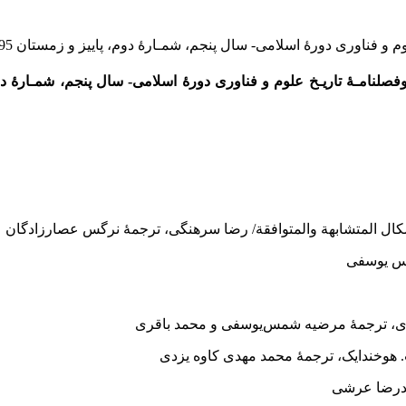
پنجم، شمـارۀ دوم، پاییز و زمستان 1395) به صاحب امتیازی مرکز پژوهشی میراث مکتوب منتشر شد.
کال المتشابهة والمتوافقة/ رضا سرهنگی، ترجمۀ نرگس عصارزادگان
جمۀ نرگس یوسفی
 کندی، ترجمۀ مرضیه شمس‌یوسفی و محمد باقری
 پ. هوخندایک، ترجمۀ محمد مهدی کاوه یزدی
و محمدرضا عرشی