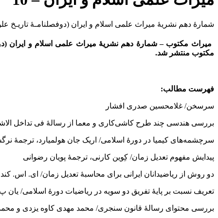
شمارۀ دهم نشریۀ میراث علمی اسلام و ایران (دوفصلنامـۀ تاریـخ علوم و فناوری دورۀ اسلامی- سال 
مکتوب منتشر شد.
فهرست مطالب:
سرسخن/ غلامحسین صدری افشار
بررسی هندسی چند طرح کاشی‌کاری و معما از رسالۀ فی تداخل الاش
سرچشمه‌‌های کیمیا در دورۀ اسلامی/ اریک جان هولمیارد، تر
پیدایش مفهوم تعدیل زمان/ کِوین کارنی، ترجمۀ پویان رضوانی
دو روش از ریاضیدانان ایرانی برای محاسبۀ تعدیل زمان/ ای. اس.
تعریف نسبت بر پایۀ تفریق دو سویه در ریاضیات دورۀ اسلامی/ یان
بررسی محتوای رسالۀ قانون سنجری/ محمد مهدی کاوه یزدی 