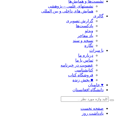
نشست‌ها و همایش‌ها
نشستهای علمی – پژوهشی
همایش های داخلی و بین المللی
گالری
گزارش تصویری
پادکست‌ها
ویدئو
یاد مفاخر
نسخه و سند
نگاره
با میراث
درباره ما
تماس با ما
عضویت در خبرنامه
کتابشناسی
فروشگاه کتاب
■ پخش زنده
♥ حامیان
دانشگاه افغانستان
صفحه نخست
یادداشت روز