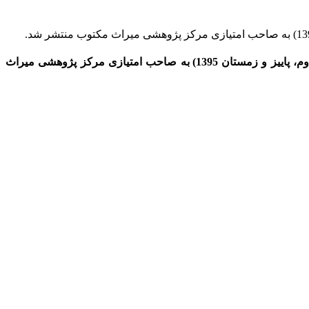
میراث مکتوب – شمارۀ دهم نشریۀ میراث علمی اسلام و ایران (دوفصلنامـۀ تاریـخ علوم و فناوری دورۀ اسلامی- سال پنجم، شمـارۀ دوم، پاییز و زمستان 1395) به صاحب امتیازی مرکز پژوهشی میراث