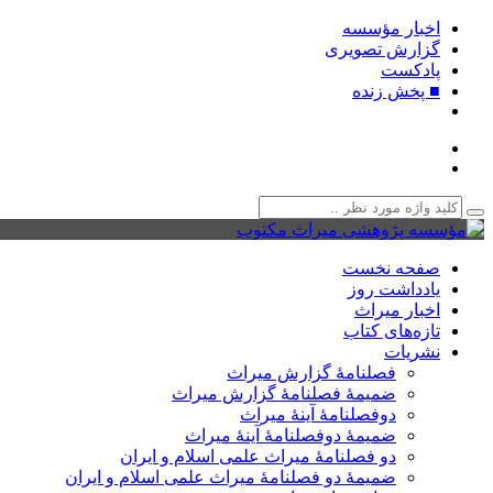
اخبار مؤسسه
گزارش تصویری
پادکست‌
■ پخش زنده
صفحه نخست
یادداشت روز
اخبار میراث
تازه‌های کتاب
نشریات
فصلنامۀ گزارش میراث
ضمیمۀ فصلنامۀ گزارش میراث
دوفصلنامۀ آینۀ میراث
ضمیمۀ دوفصلنامۀ آینۀ میراث
دو فصلنامۀ میراث علمی اسلام و ایران
ضمیمۀ دو فصلنامۀ میراث علمی اسلام و ایران