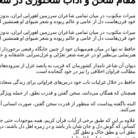
مقام سخن و آداب سخنوری در شع
میراث مکتوب- در میان تمامی شاعران سرزمین اهورایی ایران، بدون ش
خود قرن‌هاست دل از عامی و عالم ربوده و شعر شیوای او همنشین 
میراث مکتوب- در میان تمامی شاعران سرزمین اهورایی ایران، بدون ش
خود قرن‌هاست دل از عامی و عالم ربوده و شعر شیوای او همنشین 
حافظ نه تنها در میان هم‌میهنان خود از چنین جایگاه رفیعی برخوردار 
هنرنمایی بی‌نظیر او در عرصه‌ شعر تغزّلی و غزل‌سرایی عاشقانه و عا
دیوان آن شاعر نامدار کشورمان که قریب به پانصد غزل از سروده‌ها
مطالب فراوان اخلاقی را نیز در خود گنجانده است.
حافظ در خلال غزلیات ناب خود درس‌‌های فراوانی برای زندگی سعادتم
همچنان که همگان می‌دانند، سخن گفتن و قدرت نطق، از جمله ویژگی‌ه
البته ناگفته پیداست که منظور از قدرت سخن گفتن، صورت انسانی آن 
می‌کنند.
علاوه بر این که طبق برخی از آیات قرآن کریم، همه‌ موجودات حتی جما
کسانی که گوش دل و جان شان باز باشد و در زمره‌ اهل دل باشند، درک
نطق آب و نطق خاک و نطق گل
هست محسوس حواس اهل دل۱