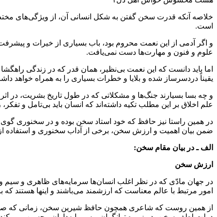
خلاصه آنکه قدرت سخن گفتن به شکل انسانی آن، از ویژگی‌های مختص او
است.
و اگر آدمی از این نعمت محروم بود، باب بسیاری از خیرات و پیشرفت‌ه
علوم و فنون و مهارت‌ها دست نمی‌یافت.
اما باید دانست که این نعمت بی‌نظیر، همان قدر که در زندگی راهگشا ب
یقیناً دردسرساز شده و بلایا و خطرات بسیاری را به همراه خواهد داش
و چه بسا بسیارند جنگ‌ها و مشکلاتی که در طول تاریخ بشریت، در اثر
علم اخلاق بر این مطلب تکیه داشته‌اند که انسان باید بی‌‌تامل و تفک
در همین راستا نیز حافظ که خود استاد سخن بوده و در سخنوری گوی سب
ضمن بیان اهمیت و ارزش سخن، برخی از آداب سخنوری و استفاده از این 
الف ـ در بیان مقام سخن:
ارزش سخن
در جهان مادّی که در نظر اغلب انسان‌ها سرمایه‌های ظاهری و سیم و
امور مرتبط با عالم معناست که ارزشمند می‌باشند و اینها هستند که ب
از همین روست که شاعری همچون حافظ شیرین سخن، زمانی که صحبت از
دولت لطف سخن، در زمره توانگران و سرمایه‌داران محسوب می‌کند و