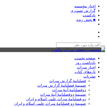
اخبار مؤسسه
گزارش تصویری
پادکست‌
■ پخش زنده
صفحه نخست
یادداشت روز
اخبار میراث
تازه‌های کتاب
نشریات
فصلنامۀ گزارش میراث
ضمیمۀ فصلنامۀ گزارش میراث
دوفصلنامۀ آینۀ میراث
ضمیمۀ دوفصلنامۀ آینۀ میراث
دو فصلنامۀ میراث علمی اسلام و ایران
ضمیمۀ دو فصلنامۀ میراث علمی اسلام و ایران