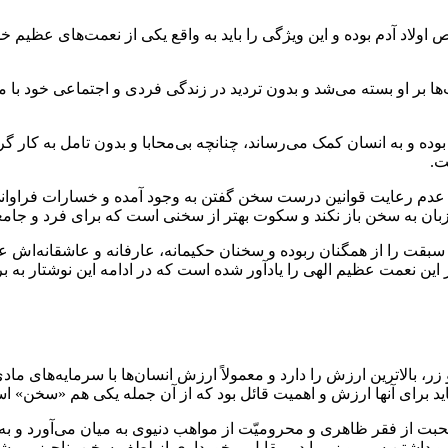
لاد آدم بوده و این ویژگی را باید به واقع یکی از نعمت‌های عظیم خ
ا بر او بسته می‌شد و بدون تردید در زندگی فردی و اجتماعی خود با م
وده و به انسان کمک می‌رساند، چنانچه بی‌محابا و بدون تامل به کار گر
ت.
 عدم رعایت قوانین درست سخن گفتن به وجود آمده و خسارات فراوانی ر
ر، زبان به سخن باز نکند و سکوت بهتر از سخنی ا‌ست که برای فرد و جا
قت را از همگنان ربوده و سخنان حکیمانه، عارفانه و عاشقانه‌اش عال
نعمت عظیم الهی را یاد‌آور شده است که در ادامه این نوشتار به برخی 
 زر، بالاترین ارزش را دارد و معمولاً ارزش انسان‌ها با سرمایه‌های
اید برای آنها ارزش و اهمیت قائل بود که از آن جمله یکی هم «سخن» ا
 فقر ظاهری و محرومیّت از مواهب دنیوی به میان می‌آورد و به یاد
 داشتن سیم و زر را در مقابل برخورداری از لطف سخن، ناچیز می‌شم