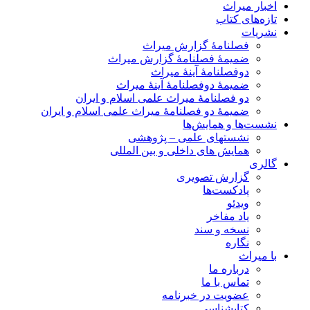
اخبار میراث
تازه‌های کتاب
نشریات
فصلنامۀ گزارش میراث
ضمیمۀ فصلنامۀ گزارش میراث
دوفصلنامۀ آینۀ میراث
ضمیمۀ دوفصلنامۀ آینۀ میراث
دو فصلنامۀ میراث علمی اسلام و ایران
ضمیمۀ دو فصلنامۀ میراث علمی اسلام و ایران
نشست‌ها و همایش‌ها
نشستهای علمی – پژوهشی
همایش های داخلی و بین المللی
گالری
گزارش تصویری
پادکست‌ها
ویدئو
یاد مفاخر
نسخه و سند
نگاره
با میراث
درباره ما
تماس با ما
عضویت در خبرنامه
کتابشناسی