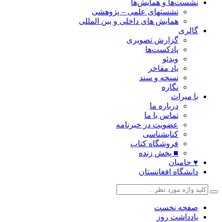
نشست‌ها و همایش‌ها
نشستهای علمی – پژوهشی
همایش های داخلی و بین المللی
گالری
گزارش تصویری
پادکست‌ها
ویدئو
یاد مفاخر
نسخه و سند
نگاره
با میراث
درباره ما
تماس با ما
عضویت در خبرنامه
کتابشناسی
فروشگاه کتاب
■ پخش زنده
♥ حامیان
دانشگاه افغانستان
صفحه نخست
یادداشت روز