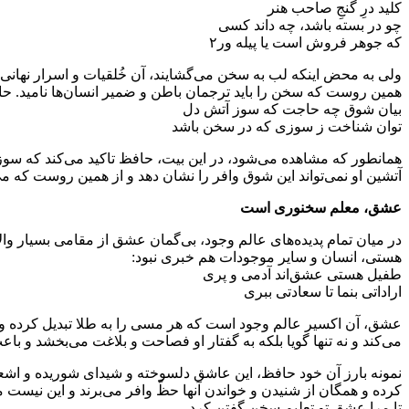
کلید درِ گنجِ صاحب هنر
چو در بسته باشد، چه داند کسی
که جوهر فروش است یا پیله ور۲
ولی به محض اینکه لب به سخن می‌گشایند، آن خُلقیات و اسرار نهانی 
همین روست که سخن را باید ترجمان باطن و ضمیر انسان‌ها نامید. حافظ 
بیان شوق چه حاجت که سوز آتش دل
توان شناخت ز سوزی که در سخن باشد
همانطور که مشاهده می‌شود، در این بیت، حافظ تاکید می‌کند که س
آتشین او نمی‌تواند این شوق وافر را نشان دهد و از همین روست که
عشق، معلم سخنوری است
در میان تمام پدیده‌های عالم وجود، بی‌گمان عشق از مقامی بسیار وا
هستی، انسان و سایر موجودات هم خبری نبود:
طفیل هستی عشق‌اند آدمی و پری
اراداتی بنما تا سعادتی ببری
عشق، آن اکسیر عالم وجود است که هر مسی را به طلا تبدیل کرده و هر 
می‌کند و نه تنها گویا بلکه به گفتار او فصاحت و بلاغت می‌بخشد و ب
نمونه‌ بارز آن خود حافظ، این عاشق دلسوخته و شیدای شوریده و اشعا
کرده و همگان از شنیدن و خواندن آنها حظّ وافر می‌برند و این نیست
تا مرا عشق تو تعلیم سخن گفتن کرد