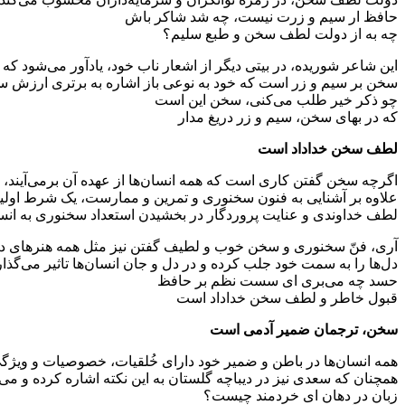
حافظ ار سیم و زرت نیست، چه شد شاکر باش
چه به از دولت لطف سخن و طبع سلیم؟
این شاعر شوریده، در بیتی دیگر از اشعار ناب خود، یاد‌آور می‌شود 
سخن بر سیم و زر است که خود به نوعی باز اشاره به برتری ارزش س
چو ذکر خیر طلب می‌کنی، سخن این است
که در بهای سخن، سیم و زر دریغ مدار
لطف سخن خداداد است
اگرچه سخن گفتن کاری است که همه انسان‌‌ها از عهده آن برمی‌آیند، 
علاوه بر آشنایی به فنون سخنوری و تمرین و ممارست، یک شرط اولیه و
لطف خداوندی و عنایت پروردگار در بخشیدن استعداد سخنوری به انس
آری، فنّ سخنوری و سخن خوب و لطیف گفتن نیز مثل همه هنرهای دیگر،
دل‌ها را به سمت خود جلب کرده و در دل و جان انسان‌ها تاثیر می‌گذار
حسد چه می‌بری ای سست نظم بر حافظ
قبول خاطر و لطف سخن خداداد است
سخن، ترجمان ضمیر آدمی است
همه‌ انسان‌ها در باطن و ضمیر خود دارای خُلقیات، خصوصیات و ویژگی‌ه
همچنان که سعدی نیز در دیباچه گلستان به این نکته اشاره کرده و می‌گ
زبان در دهان ای خردمند چیست؟