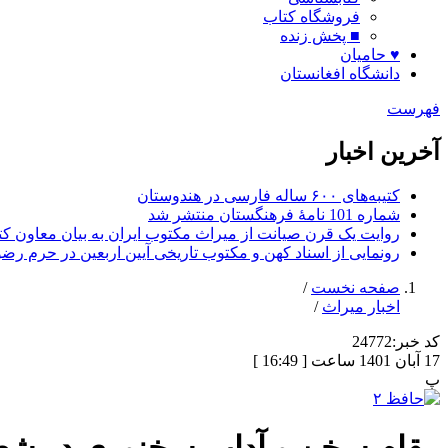
فروشگاه کتاب
■ پخش زنده
♥ حامیان
دانشگاه افغانستان
فهرست
آخرین اخبار
کتیبه‌های ۶۰۰ ساله فارسی در هندوستان
شماره 101 نامۀ فرهنگستان منتشر شد
روایت یک قرن صیانت از میراث مکتوب ایران به بیان معاون کتا
رونمایی از اسناد کهن و مکتوب تاریخی آیین اربعین در حرم رض
صفحه نخست
/
اخبار میراث
/
کد خبر:
24772
17 آبان 1401 ساعت [ 16:49 ]
پ