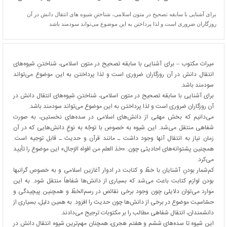
برای آشنایی با سابقه تصحیح در متون اسلامی، شناختنِ شیوه‌ های انتقال دانش در آن
روزگاران ضروری است و لذا پرداختن به این موضوع می‌تواند سودمند باشد
میراث مکتوب – برای آشنایی با سابقه تصحیح در متون اسلامی، شناختنِ شیوه‌های
انتقال دانش در آن روزگاران ضروری است و لذا پرداختن به این موضوع می‌تواند
سودمند باشد.
برای آشنایی با سابقه تصحیح در متون اسلامی، شناختنِ شیوه‌های انتقال دانش در
آن روزگاران ضروری است و لذا پرداختن به این موضوع می‌تواند سودمند باشد.
می‌دانیم که بخش مهمّی از دانش‌های اسلامی در سده‌های نخستین، به صورت
شفاهی منتقل می‌شد. این شیوه به خصوص با توجّه به نوعِ دانش‌هایی که در آن
زمان نیاز به انتقال آن‏ها‏‏‏ وجود داشت ـ مانند قرآن و حدیث ـ قابل توجیه است.
همچنین پشتوانه‌های احادیثی چون: «خذ العلم من افواه الرّجال» این موضوع را تأیید
می‌کرد.
کم‌شمار بودنِ آشنایان با خطّ و کتابت در ادوار آغازین اسلامی و به خصوص گرانبها
بودن لوازم کتابت باعث می‌شد که بسیاری از دانش‌ها شفاهاً منتقل شود. به این
موارد می‌توان دلایلی چون وجود برخی نقائص در رسم‌الخطّ و همچنین پیچیدگی و
حسّاسیت موضوع در برخی از دانش‌ها چون حدیث را افزود. به همین دلیل، بسیاری از
دانشمندان، انتقال شفاهی مطالب را بر مکتوبات ترجیح می‌دادند.
این شیوه تا سده‌های ششم و هفتم هجری، همچنان مهم‌ترین شیوه انتقال دانش در