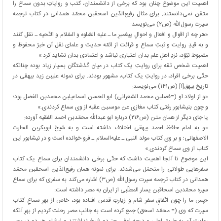
اهمیت این موضوع چنان بود که برخی از دانشمندان، کتب و روایاتِ بدون سماع را
متقن نمی‌دانستند. برای مثال رفیع‌الدّین اسحق‏بن‏ محمّد همدانی در کتاب ترجمه
سیرت رسول‌الله (ص۲) می‌نویسد:
«هر چه از اقوال و افعال و احوالِ پیغمبرِ ما ـ علیه الصّلوه و السّلام و التّحیه ـ نقل کنند
و به قیدِ روایت و ثبتِ سماع و قرائت از ائمّه حدیث و علمای نقلِ آن خبرْ محفوظ و
مضبوط نبُوَد، نزدِ اهلِ علم بدان اعتباری نباشد و اعتمادی بدان نشاید کرد.»
اهمیت شخص ثقه برای روایتِ یک کتاب در میان گذشتگان بسیار زیاد بوده چنانکه
حتّی برخی افراد، در روایتِ یک کتاب، مشهور بودند. برای نمونه علی‏بن‏ زید بیهقی در
تاریخ بیهق[۱] (ص۱۴۱) می‌نویسد:
«و از اولاد او (=فضل‏بن‏ محمد الشعرانى) ابو الحسن اسماعیل‏بن‏ محمد‏بن‏ الفضل بود؛
و چون بنیشابور رفتى کتاب مغازى عن موسى‏بن‏ عقبه از وى سماع کردندى.»
یا جای دیگر از همان متن (ص۲۱۶) درباره ابو عبدالله محمّد‏بن‏ احمد الفقیه آورده:
«و به امام حافظ احمد بیهقى اختلاف داشته است و به شیخ ابوبکر‏بن‏ الحارث
الاصفهانى؛ و بر وى کتاب مولد النبی ـ علیه‌السلام ـ فرو خوانده است و در نیشابور این
کتاب از وى سماع کردندى‏.»
این موضوع تا آنجا اهمیت داشت که حتّی برخی دانشمندان برای سماع یک کتاب
سفرهایی طولانی را متحمّل می‌شدند. برای نمونه همان رفیع‌الدّین اسحق‏بن‏ محمّد
همدانی در کتاب ترجمه سیرت رسول‌الله (ص۳) اشاره می‌کند به سفری که برای سماع
سیره محمّد‏بن‏ اسحاق‏بن‏ یسار المطلّبی از ایران به مصر داشته است:
«پس ما را چون اتّفاقِ سفرِ شام و زیارتِ قدس افتاده بود، خاص از بهرِ سماعِ کتابِ
سیرت که وی (= محمّد اسحق) جمع کرده است به جانبِ مصر رحلت کردیم از بهرِ آنکه