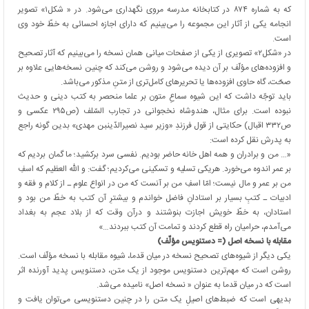
که به شماره ۸۷۴ در کتابخانه مدرسه مروی نگهداری می‌شود. در « شکل۱» تصویر
انجامه یکی از آثار این مجموعه را می‌بینیم که دارای اجازه احسائی به خطّ خود وی
است.
در «شکل۲» تصویری از یکی از صفحات میانی همان نسخه را می‌بینیم که آثار تصحیح
و افزوده‌های مؤلّف بر آن دیده می‌شود و روشن می‌کند که چنین نسخه‌هایی علاوه بر
صحّت، گاه حاوی افزوده‌ها یا تحریرهای کامل‌تری از متنِ مذکور می‌باشد.
باید توجّه داشت که این شیوه سماعِ متون بر علما منحصر به کتب دینی و حدیث
نبوده است. برای مثال، هندوشاه نخجوانی در تجارب السّلف (ص۲۹۵ عکسی و
ص۳۳۲ اقبال) حکایتی از قول فرزندِ «وزیر سید نصیرالدّین‏بن‏ مهدی» بدین گونه راجع
به پدرش نقل کرده است:
«… من و برادران و همه اهل خانه حاضر بودیم. نفسی سرد برکشید؛ ما گمان بردیم که
بر عمر اندوه می‌خورد. هریکی تسلیه و تسکینی می‌کردیم؛ گفت: و اللّه العظیم که اسفِ
من بر عمر و مال نیست؛ امّا اسفِ من بر آنست که من در انواع علوم ـ از کلام و فقه و
ادبیات ـ کتبِ بسیار بر استادانِ فاضل خواندم و بیشترِ آن کتب به خطّ من بود و
استادان، به خطّ خویش اجازت بنوشتند و درآن وقت که از بلاد عجم به بغداد
می‌آمدم، حرامیان راه قطع کردند و تمامت آن کتب ببردند…»
مقابله با نسخه اصل (= دستنویس مؤلّف)
یکی دیگر از شیوه‌های تصحیح نسخه در میان قدما، شیوه مقابله با نسخه مؤلّف است.
روشن است که مهم‌ترین دستنویس موجود از یک متن، دستنویس پدید آورنده اثر
است که در میان قدما به عنوان « نسخه اصل» نامیده می‌شد.
بدیهی است که ضبط‌های اصیلِ یک متن را در چنین دستنویسی می‌توان یافت و