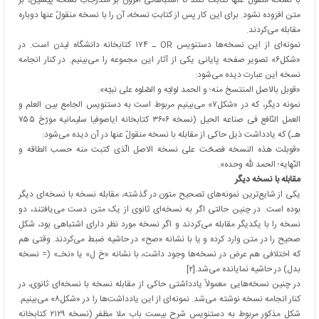
با نسخه منقولٌ عنها کتابت کنند تا اشتباهاتی افزون بر مندرجاتِ نسخه پیشین، بر
متن افزوده نشود. برای این کار پس از کتابتِ نسخه، آن را با نسخه منقولٌ عنها دوباره
مقابله می‌کردند.
نمونه‌ای از این نسخه‌ها دستنویس OR ـ ۱۷۴ کتابخانه دانشگاه لیدن است. در
«شکل۶» تصویر صفحه پایانی یکی از آثار این مجموعه را می‌بینیم. در کنار انجامه
نسخه این عبارت دیده می‌شود:
«قوبل بالاصل المنتسخ منه؛ و الحمد لولیّه و الصّلوه علی نبیّه».
نمونه دیگر، که در «شکل۷» می‌بینیم مربوط است به دستنویس الجامع بین العلم و
العمل النّافع فی صناعه الحیل (نسخه ۳۶۰۶ کتابخانه ایاصوفیا سلیمانیه مورّخ ۷۵۵
هـ) که یادداشت ذیل حاکی از مقابله با نسخه منقولٌ عنها در آن دیده می‌شود:
«قوبلت هذه النسخه فصحّت علی نسخه الاصل الّذی کتبت منه حسب الطاقه و
النّهایه؛ الحمد لله وحده».
مقابله با نسخه دیگر
یکی از شایع‌ترین نمونه‌های تصحیح متون در گذشته، مقابله نسخه با نسخه‌ای دیگر
بوده است. در چنین حالتی اگر به نسخه‌ای ثانوی از یک متن دست می‌یافتند، دو
نسخه را با یکدیگر مقابله می‌کردند و اگر نسخه مورد نظر دارای اشتباهی بود، شکلِ
صحیح را در متن وارد کرده و یا با نشانه «صح» در حاشیه ضبط می‌کردند. وقتی هم
که اختلافی هم‌ عرض در نسخه‌ها وجود داشت، با نشانه «خ ل» یا «نخـ» (= نسخه
بدل) در حاشیه نمایانده می‌شد.[۲]
در چنین نسخه‌هایی معمولاً یادداشتی حاکی از مقابله نسخه با نسخه‌ای ثانوی، در
کنار انجامه نسخه نوشته می‌شد. نمونه‌ای از این یادداشت‌ها را در «شکل۸» می‌بینیم.
شکل مذکور مربوط به دستنویس شرح بیست باب ملا مظفر (نسخه ۲۱۲۹ کتابخانه