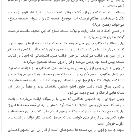
روایتِ آن به طریقِ اعلی و درجه اوفی جز دو شیخ نداشتند و ایشان هر دو در مصر
مُقام داشتند…»
و جالب اینجاست که پس از بازگشت، وقتی نسخه خود را به پادشاهِ فارس (سعد‏بن‏
زنگی) می‌نمایاند، هنگام توصیفِ این موضوع، نسخه‌اش را با عنوان «نسخه سماع»
می‌خواند (همان، ص۶):
«از حسنِ اعتقاد، به حکمِ زیارت و تبرّک، نسخه سماع که این ضعیف داشت، بر دست
گرفت و دران نظری می‌کرد…»
برای سماعِ یک کتاب چنین عمل می‌شد که نخست، یک نسخه از متن مورد نظر را
کتابت می‌کردند ـ یا می‌نویسانیدند ـ و بعد همان متن را نزد مؤلّف یا کسی که متبحّر
در آن متن بود قرائت می‌کردند. در حین قرائت متن، اشتباهاتی که احیاناً در کتابتِ
نسخه پیش آمده بود روشن می‌شد و آن را درون نسخه تصحیح می‌کردند.
در چنین حالتی، پس از پایانِ سماعِ متن، دانشمندی که کتاب بر او خوانده شده بود،
«اجازه»‏‏‏ای مکتوب ـ معمولاً در یکی از صفحات همان نسخه ـ به شخص می‌داد حاکی
از اینکه می‌تواند کتاب را از قول او و به اسنادِ وی روایت کند. بنابراین، نسخه‌هایی که
بر کسی سماع شده باشد، حاوی اجازه شخصِ دانشمند بوده و قطعاً در متنِ آن،
نشانه‌هایی از حکّ و اصلاح دیده می‌شود.
چنین شیوه‌ای – به خصوص هنگامی که متن را بر مؤلّف قرائت می‌کردند ـ باعث
می‌شد که نسخه‌ای بدون اشتباه به دست آید. دستیابی به اینگونه نسخه‌ها امروزه
برای تصحیح یک متن بسیار تعیین‌کننده و مهم است. حتّی گاهی چنین نسخه‌هایی
حاوی تحریرهایی تازه از متن خواهد بود که حاصل تجدید نظر مؤلّف در کتاب ـ یا
آرای ـ خویش است.
نمونه جالب توجّهی از این نسخه‌ها مجموعه‌ای است از آثار ابن ابی‌الجمهور احسائی