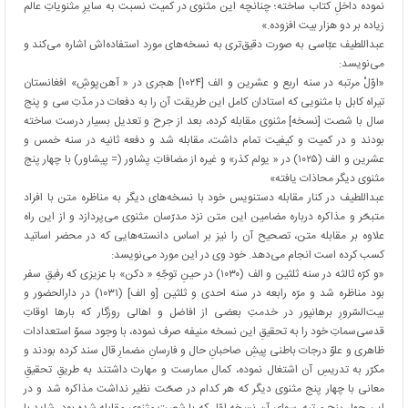
نموده داخلِ کتاب ساخته؛ چنانچه این مثنوی در کمیت نسبت به سایرِ مثنویاتِ عالم
زیاده بر دو هزار بیت افزوده.»
عبداللطیف عبّاسی به صورت دقیق‌تری به نسخه‌های مورد استفاده‌اش اشاره می‌کند و
می‌نویسد:
«اوّلْ مرتبه در سنه اربع و عشرین و الف [۱۰۲۴] هجری در « آهن‌پوشِ» افغانستان
تیراه کابل با مثنویی که استادان کامل این طریقت آن را به دفعات در مدّتِ سی و پنج
سال با شصت [نسخه] مثنوی مقابله کرده، بعد از جرح و تعدیل بسیار درست ساخته
بودند و در کمیت و کیفیت تمام داشت، مقابله شد و دفعه ثانیه در سنه خمس و
عشرین و الف (۱۰۲۵) در « یولم کذر» و غیره از مضافاتِ پشاور (= پیشاور) با چهار پنج
مثنوی دیگر محاذات یافته»
عبداللطیف در کنار مقابله دستنویس خود با نسخه‌های دیگر به مناظره متن با افراد
متبحّر و مذاکره درباره مضامین این متن نزد مدرّسان مثنوی می‌پردازد و از این راه
علاوه بر مقابله متن، تصحیح آن را نیز بر اساس دانسته‌هایی که در محضر اساتید
کسب کرده است انجام می‌دهد. خود وی در این مورد می‌نویسد:
«و کرّه ثالثه در سنه ثلثین و الف (۱۰۳۰) در حینِ توجّهِ « دکن» با عزیزی که رفیقِ سفر
بود مناظره شد و مرّه رابعه در سنه احدی و ثلثین [و الف] (۱۰۳۱) در دارالحضور و
بیت‌السّرورِ برهانپور در خدمتِ بعضی از افاضل و اهالی روزگار که بارها اوقاتِ
قدسی‌سماتِ خود را به تحقیقِ این نسخه منیفه صرف نموده، با وجود سموّ استعدادات
ظاهری و علوّ درجات باطنی پیشِ صاحبانِ حال و فارسانِ مضمارِ قال سند کرده بودند و
مکرّر به تدریسِ آن اشتغال نموده، کمال ممارست و مهارت داشتند به طریقِ تحقیقِ
معانی با چهار پنج مثنوی دیگر که هر کدام در صحّت نظیر نداشت مذاکره شد و در