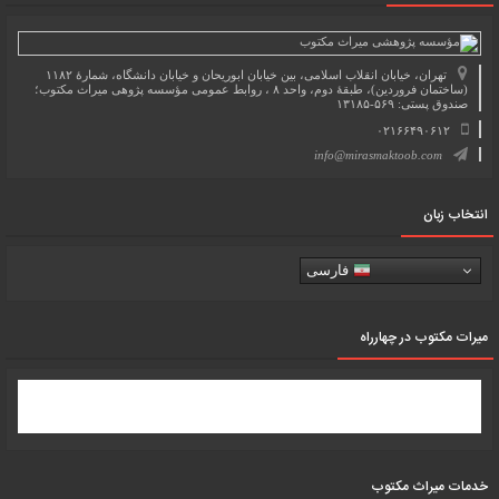
تهران، خیابان انقلاب اسلامی، بین خیابان ابوریحان و خیابان دانشگاه، شمارۀ ۱۱۸۲
(ساختمان فروردین)، طبقۀ دوم، واحد ۸ ، روابط عمومی مؤسسه پژوهی میراث مکتوب؛
صندوق پستی: ۵۶۹-۱۳۱۸۵
۰۲۱۶۶۴۹۰۶۱۲
info@mirasmaktoob.com
انتخاب زبان
فارسی
میرات مکتوب در چهارراه
خدمات میراث مکتوب