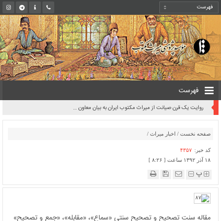
فهرست
رونمایی از اسناد کهن و مکتوب تاریخی آیین اربعین در حرم رضوی
صفحه نخست
/
اخبار میراث
/
کد خبر:
۴۳۵۷
۱۸ آذر ۱۳۹۲ ساعت [ ۸:۲۶ ]
پ
مقاله سنت تصحیح و تصحیح سنتی «سماع»، «مقابله»، «جمع و تصحیح»