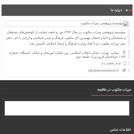
درباره ما
مؤسسه پژوهشی میراث مكتوب در سال ۱۳۷۲ ش به قصد حمایت از كوشش‌های محققان
و مصححان و احیا و انتشار مهمترین آثار مكتوب فرهنگ و تمدن اسلامی و ایرانی با نام «دفتر
نشر میراث مكتوب» و با كمك وزارت فرهنگ و ارشاد اسلامی تأسیس شد.
نشانی: تهران، خیابان انقلاب اسلامی، بین خیابان ابوریحان و خیابان دانشگاه، شمارۀ
۱۱۸۲ (ساختمان فروردین)، طبقۀ دوم
۰۲۱-۶۶۴۹۰۶۱۲
info@mirasmaktoob.ir
میرات مکتوب در طاقچه
اطلاعات تماس