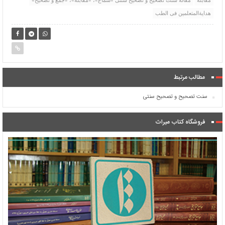
مقابله
مقاله سنت تصحیح و تصحیح سنتی «سماع»، «مقابله»، «جمع و تصحیح»
هدایةالمتعلمین فی الطب
مطالب مرتبط
سنت تصحیح و تصحیح سنتی
فروشگاه کتاب میراث