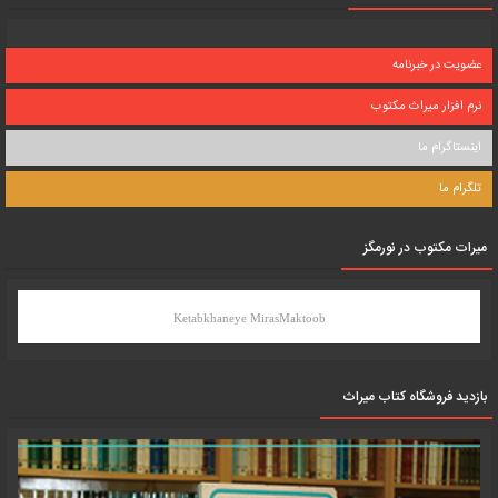
عضویت در خبرنامه
نرم افزار میراث مکتوب
اینستاگرام ما
تلگرام ما
میرات مکتوب در نورمگز
Ketabkhaneye MirasMaktoob
بازدید فروشگاه کتاب میراث