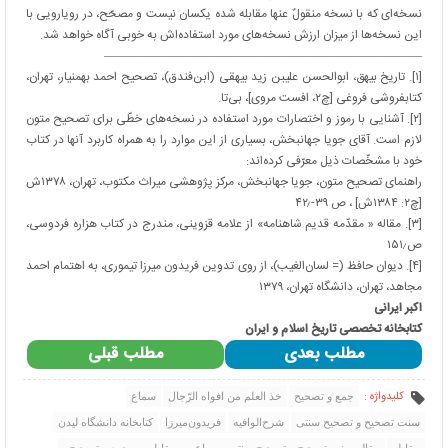
نسخه‌ای که با نسخه منقولٌ عنها مقابله شده یکسان نیست و مصحّح، در رویارویی با
این نسخه‌ها از میزان ارزش نسخه‌های مورد استفاده‌اش به خوبی آگاه خواهد شد.
——————————————————————————–
[۱]. تاریخ بیهق، ابوالحسن علی‏بن‏ زید بیهقی (ابن‌فندق)، تصحیح احمد بهمنیار، تهران،
کتابفروشی فروغی [چ۲، افست مروی]، بی‌تا.
[۲]. آشنایی با رموز و اختصارات مورد استفاده در نسخه‌های خطّی برای تصحیح متون
لازم است. آقای جویا جهانبخش، بسیاری از این موارد را به همراه کاربرد آن‏ها در کتاب
خود با مشخّصات ذیل معرّفی کرده‌اند:
راهنمای تصحیح متون، جویا جهانبخش، مرکز پژوهشی میراث مکتوب، تهران، ۱۳۷۸ش
[چ۲: ۱۳۸۴ش] ، ص ۳۹-۴۲٫
[۳]. مقاله « مقدّمه قدیم شاهنامه» از علامه قزوینی، مندرج در کتاب هزاره فردوسی،
ص۱۵۱٫
[۴]. دیوان حافظ (= لسان‌الغیب)، از روی تدوین فریدون میرزا تیموری، به اهتمام احمد
مجاهد، تهران، دانشگاه تهران، ۱۳۷۹
اکبر ایرانی
کتابخانه تخصصی تاریخ اسلام و ایران
مطلب بعدی
مطلب قبلی
کلیدواژه :
جمع و تصحیح
خذ العلم من افواه الرّجال
سماع
سنت تصحیح و تصحیح سنتی
شرح‌الوافیه
فریدون‌میرزا
كتابخانه دانشگاه لیدن