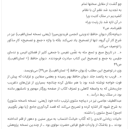
چو گشت از مقابل سخنها تمام
به تجدید شد نظمِ آن با نظام
کشیدیم در سلکِ کتبت ورا
در آن تازه شد باز رتبت ورا»
ظفرنامه، ص۷
دیباچه‌نگار دیوانِ حافظِ تدوینی انجمن فریدون‌میرزا (یعنی نسخه لسان‌الغیب) نیز در
شرح کار آن گروه، تنها از تصحیح یاد نمی‌کند بلکه با واژه « جمع و تصحیح» کارِ مذکور
را توصیف می‌کند:
«… در تاریخ سبع و تسع مئه به نفْسِ نفیس با جمعی کثیر از فضلای انیس و ندمای
جلیس به جمع و تصحیحِ این کتاب مبادرت فرمودند». دیوان حافظ (= لسان‌الغیب)،
ص۴۹
وی در توضیح این مطلب (دیوان حافظ [= لسان‌الغیب]، ص۴۹) می‌نویسد:
«… قریب به پانصد جلد دیوان حافظ بهم رسیده و بعضی سفاین و غزلیات که پیش از
فوتِ خواجه نوشته شده بود با هم مقابل کرده چنانچه بسیاری از غزل‌های دلفریب
جان‌بخش که به واسطه کاهلی و تصرّف کتّاب از صفحه روزگار مهجور و نامشهور مانده
بود در سلک ربط درآمد…»
عبداللطیف عبّاسی نیز در دیباچه مثنوی ترتیب داده خود (یعنی: نسخه ناسخه مثنوی)
به شرح شیوه کار اشاره کرده و تصریح می‌کند که قصد گردآوری جامع (یا بهتر بگوییم:
اجمع) نسخ مثنوی را داشته:
«ابیات زیادتی لابدی را که کُتّابِ خیانتْ انتساب به مرورِ سنین و دهور از قلم انداخته
بودند ـ و بلاشکّ از وارداتِ طبعِ فیاضِ حضرتِ مولوی بود ـ از چندین نسخه پژوهش