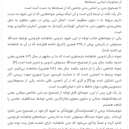
از محتویات تمامی نسخه‌ها
۲٫ تصحیح متن بر اساس متنِ جامعی که از نسخه‌ها به دست آمده است
ذکر یک نکته در اینجا لازم است و آن اینکه بیشتر نمونه‌هایی که از این شیوه به دست
داریم مربوط به « متون منظوم» است. اعمال این روش در متون منظوم به دلیل
بخش‌بندی ماهوی متن به اجزائی کوچک‌تر (ابیات)، به صورتی آسان‌تر امکانپذیر بوده
است.
یکی از نمونه‌های جالب توجّه از این شیوه، تدوین شاهنامه فردوسی توسّط حمدالله
مستوفی در تاریخی پیش از ۷۳۵ هجری (تاریخ خاتمه ظفرنامه که در آن به شاهنامه
نیز اشاره شده).
نمونه دیگر تدوین شاهنامه بایسنغری است که بنا بر مشهور در سال ۸۲۹ هجری یعنی
حدود یکصد سال پس از تصحیح حمدالله مستوفی تدوین و تحریر شده است.[۳]
نمونه شاخص دیگر را باز حدود یکصد سال بعد (۹۰۷ هجری) مشاهده می‌کنیم. این
نمونه مرتبط با انجمنی است که با حمایت فریدون میرزا تیموری جهت بررسی آثار
ادبی تشکیل شده بود[۴] و اثری که از آن انجمن باقی مانده، یکی از مبسوط‌ترین
دستنویس‌های دیوان حافظ با نام « لسان‌الغیب» است.
باز یک قرن پس از این، نمونه‌ای قابل توجّه از تصحیح دو متن شاخص عرفانی یعنی
حدیقه‌الحقیقه سنائی و مثنوی معنوی جلال‌الدّین بلخی توسّط عبداللطیف عبّاسی را
شاهد هستیم.
خوشبختانه برخی از اهتمام‌کنندگان فوق‌الذّکر، به شیوه کار خود در تصحیح متن اشاره
کرده‌اند. برای نمونه حمداللّه مستوفی ابتدا به نادرستی نسخه‌های شاهنامه فردوسی
اشاره کرده و ضمناً یادآور می‌شود که متن شاهنامه دارای شصت هزار بیت بوده ولی