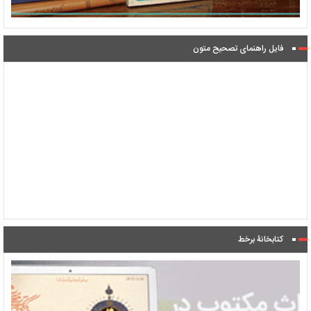
فایل راهنمای تصحیح متون
کتابخانۀ برخط