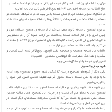
مرکزی دانشگاه تهران) است که در کنار انجامه آن بلاغی بدین قرار نوشته شده است:
«بلغ المقابله من نسخه اخری فی ۱۰۸۱ غرّه ربیع‌الآخر بقلم ثانی من باب العالی»
در «شکل۹» تصویر صفحه دوم از همان نسخه را می‌بینیم که در حاشیه‌ها، اختلافات دو
نسخه با نشانه «نخـ» و تصحیحات یا افتادگی‌ها با نشانه «صح» نمایش داده شده
است.
در مورد تصحیح با نسخه ثانوی سعی می‌شد تا از نسخه‌ای صحیح استفاده شود و
چنین امری را در کنار انجامه نسخه یادداشت می‌کردند. نمونه آن را در دستنویس
هدایهالمتعلمین فی الطب (نسخه کتابخانه بادلیان آکسفورد، مورّخ ۴۷۸ هـ) مشاهده
می‌کنیم. یادداشت مقابله نسخه بدین قرار است:
«قابلت من نسخه صحیحه و صحّحته بقدر الوسع… ربیع‌الآخر لسنه اثنی ثمانین و
ستّمایه و هذا خطّ اصغر عباد الله ابوطالب‏بن‏ محمّد‏بن‏… الطبیب ».
تصویر این انجامه را در «شکل۱۰» می‌بینیم.
شیوه جمع و تصحیح
یکی دیگر از شیوه‌های تصحیح در میان گذشتگان، شیوه «جمع و تصحیح» بوده است.
ما با توجّه به متنِ نسخه ناسخه مثنوی اثر عبداللطیف عبّاسی اصولِ این شیوه را
یادآور می‌شویم.
این شیوه مانند شیوه پیشین، بر مقابله نسخه‌ها استوار است امّا این مقابله، شامل
تصحیح متن به معنای عام آن نیست و در جریان این تصحیح، ضمن مقابله چندین
نسخه، متن جدیدی به دست می‌آید که شامل مندرجات نسخه‌های دیگر است. در
این شیوه دو اصل رعایت می‌شده است:
۱٫ مقابله نسخه‌ها با یکدیگر و جمع مندرجات نسخه‌ها و به دست آوردن متنی جامع