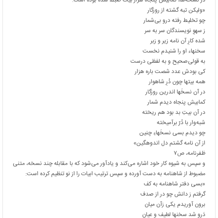
در نسخه‌ها، کمابیش پنجاه هزار بیت ضبط شده بوده است:
«ولیکن تبه گشته از روزگار
چو تخلیط رفته درو بی‌شمار
ز سهوِ نویسندگان سر به سر
شده کارِ آن نامه زیر و زبر
سخنهاء او را شنیدم نخست
به قولی‌صحیح و به لفظی درست
کی بودش عدد شصت باره هزار
همه بیتها چون دُرِ شاهوار
در آن نسخَها اندرین روزگار
کمابیش پنجاه دیدم شمار
در آن بیتِ بد بود هم ریخته
شبه‌وار با دُرّ برآمیخته
چو دیدم بسی نسخَهاءِ چنین
از آن نامه گشتم دل اندوهگین»
ظفرنامه، ص۷
و سپس به شیوه کار خود اشاره می‌کند و یادآور می‌شود که با مقابله چند نسخه، متنی
مضبوط از شاهنامه به دست آورده و سپس ترتیب ابیات را از نو تنظیم کرده است:
«بسی دفتر شاهنامه به کف
گرفتم ز دانش چو در از صدف
برون آوریدم یکی زآن میان
دَرو شد سخنها لطیف و عیان