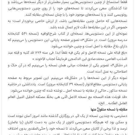
قطعاً استنساخ از چنین دستنویس‌هایی بسیار مطمئن‌تر از دیگر نسخه‌ها می‌باشد و
لذا گذشتگان سعی می‌کردند تا نسخه‌های خود را از روی چنین دستنویس‌هایی
رونویسی کنند و یا نسخه‌های موجودِ خود را با چنان نسخه‌ای مقابله کنند.
نسخه‌هایی که حاصل چنین مقابله‌هایی باشد، از ارزش خاصی برخوردار است؛ به
خصوص اگر در این مقابله‌ها دقّت لازم اعمال شده باشد.
نمونه‌ای از این دستنویس‌ها، نسخه‌ای از کتاب شرح‌الوافیه (نسخه ۵۴۱ کتابخانه
مدرسه مروی) است. در «شکل۳» تصویر صفحه پایانی این دستنویس را می‌بینیم که
دارای بلاغ مقابله با اصل است و چنین خوانده می‌شود:
«بلغ قباله علی نسخه الاصل و لم یکن فیه غلطاً ابدا. فی سنه ۱۲۲۶ قد کتبه و قبله عبد
المذنب العاصی محمّدصادق ابن الدکمجی فرمایشاً لجناب الآخوند.»
در «شکل۴» تصویر یکی از صفحات میانی همان نسخه را می‌بینیم که در آن حکّ و
اصلاحاتی به عمل آمده است.
نمونه دیگر از این نسخه‌ها را در «شکل۵» می‌بینیم. این تصویر مربوط به صفحه
پایانی دستنویس مطالع‌الانوار (نسخه ۳۹ کتابخانه مروی) است. یادداشتی در حاشیه
نسخه مذکور ـ حاکی از مقابله با نسخه اصل ـ نوشته شده که چنین خوانده می‌شود:
«قد قوبلت هذه النسخه مع نسخه الاصل الّتی هی بخطّ مصنّفه الجلیل النبیل العالم
العامل العلّامه… الخ»
مقابله با نسخه منقولٌ عنها
دسترسی به چندین نسخه از یک اثر، در روزگاران گذشته مانند امروز آسان نبوده است
و ممکن بود که هیچ‏گاه دستنویسی ثانوی از یک متن به دست کاتبان (یا عالمان)
نرسد و لذا برخی از کاتبان سعی می‌کردند تا نسخه خود را حتّی‌المقدور بدون اختلاف