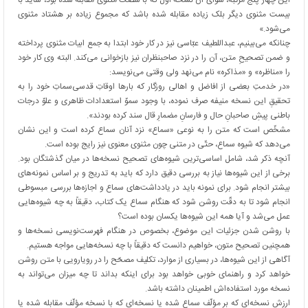
این چهار پنج مرتبه، سوای آن نسخه اوّل که با شصت مثنوی مقابله شده بود، شاید با
بیست مثنوی دیگر بلک زیاده مقابله شده باشد که مجموع زیاده بر هشتاد مثنوی
می‌شود.»
چنانکه می‌بینیم، عبداللطیف عبّاسی نیز در کار خود ابتدا به جمع ابیات مثنوی پرداخته
و ضمن تصحیحِ متن، آن را در نزد صاحبنظران نیز بازخوانی می‌کند. البته وی کار خود
را «مناظره» و «مذاکره» نام می‌نهد ولی وقتی می‌نویسد:
«در خدمتِ بعضی از افاضل و اهالی روزگار که بارها اوقاتِ قدسی‌سماتِ خود را به
تحقیقِ این نسخه منیفه صرف نموده، با وجود سموّ استعدادات ظاهری و علوّ درجات
باطنی پیشِ صاحبانِ حال و فارسانِ مضمارِ قال سند کرده بودند».
مشخّص است که متن را به نوعی «سماع» نزد آنان سماع کرده است و این نشان
می‌دهد که شیوه سماع، حتّی در متنی چون مثنوی معنوی نیز رایج بوده است.
آنچه ذکر شد، شامل اساسی‌ترین شیوه‌های تصحیح نسخه‌ها در میان گذشتگان بود.
برخی از این شیوه‌ها نیاز به بررسی دقیق دارد که باید به تدریج و بر اساس نمونه‌های
بیشتر انجام شود. برای نمونه باید در یادداشت‌های سماع و اجازه‌ها بررسی مبسوطی
انجام شود تا به دقّت روشن شود که هنگام سماع یک کتاب، دقیقاً به چه شیوه‌هایی
عمل می‌شد و آیا همه این شیوه‌ها یکسان بوده است؟
با روشن شدن جزئیات این موضوع، بخصوص در هنگام فهرست‌نویسی نسخه‌ها و
همچنین تصحیح متون، خواهیم دانست که دقیقاً با چه نسخه‌هایی مواجه هستیم.
آگاهی از این شیوه‌ها، در بسیاری از موارد، تکلیف مصحّح را در رویارویی با متن روشن
خواهد کرد و راهنمای خوبی خواهد بود برای اینکه بداند تا چه میزان می‌تواند به
نسخه مورد استفاده‌اش اطمینان داشته باشد.
ارزش نسخه‌ای که بر مؤلّف سماع شده یا نسخه‌ای که با نسخه مؤلّف مقابله شده یا