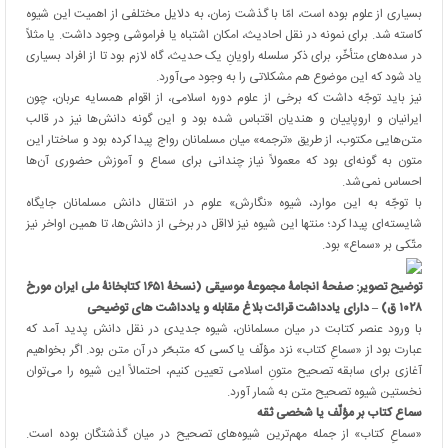
بسیاری از علوم بوده است، امّا با گذشت زمان، به دلایل مختلفی از اهمیت این شیوه
کاسته شد. برای نمونه در نقل احادیث، امکان اشتباه یا فراموشی وجود داشت. یا مثلاً
در سده‌های متأخّر، برای ذکر سلسله راویانِ یک حدیث، گاه لازم بود تا از افراد بسیاری
یاد شود که این موضوع هم مشکلاتی را به وجود می‌آورد.
نیز باید توجّه داشت که برخی از علوم دوره اسلامی، از اقوام همسایه عربان، چون
ایرانیان و اروپاییان و هندیان اقتباس شده بود و این گونه دانش‌ها نیز در قالب
متن‌هایی مکتوب، از طریق «ترجمه» میان مسلمانان رواج پیدا کرده بود و ساختار این
متون به گونه‌ای بود که معمولاً نیاز چندانی برای سماع و آموزش حضوری آن‌ها
احساس نمی‌شد.
با توجّه به این موارد، شیوه «نگارش» علوم در انتقال دانش مسلمانان جایگاه
شایسته‌ای پیدا کرد؛ منتها این شیوه نیز لااقل در برخی از دانش‌ها، تا همین اواخر نیز
متّکی بر «سماع» بود.
توضیح تصویر: صفحۀ انجامۀ مجموعۀ موسیقی (نسخۀ ۱۶۵۱ کتابخانۀ ملی ایران مورخ
۱۰۲۸ ق) – دارای یادداشت قرائت بلاغ مقابله و یادداشت های توضیحی
با ورود عنصر کتابت در میان مسلمانان، شیوه جدیدی در نقل دانش پدید آمد که
عبارت بود از «سماعِ کتاب» نزد مؤلّف یا کسی که متبحّر در آن متن بود. اگر بخواهیم
آغازی برای سابقه تصحیح متونِ اسلامی تعیین کنیم، احتمالاً این شیوه را می‌توان
نخستین شیوه تصحیح متن به شمار آورد.
سماع کتاب بر مؤلّف یا شخصی ثقه
«سماعِ کتاب» از جمله مهم‌ترین شیوه‌های تصحیح در میان گذشتگان بوده است.