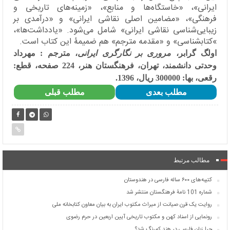
ایرانی»، «خاستگاه‌ها و منابع»، «زمینه‌های تاریخی و
فرهنگی»، «مضامین اصلی نقاشی ایرانی» و «درآمدی بر
زیبایی‌شناسی نقاشی ایرانی» شامل می‌شود. «یادداشت‌ها»،
«
کتابشناسی» و «مقدمه مترجم» هم ضمیمۀ این کتاب است.
اولگ گرابر،
مروری بر نگارگری ایرانی
، مترجم : مهرداد
وحدتی دانشمند، تهران، فرهنگستان هنر، 224 صفحه، قطع:
رقعی، بها: 300000 ریال، 1396.
مطلب بعدی
مطلب قبلی
مطالب مرتبط
کتیبه‌های ۶۰۰ ساله فارسی در هندوستان
شماره 101 نامۀ فرهنگستان منتشر شد
روایت یک قرن صیانت از میراث مکتوب ایران به بیان معاون کتابخانه ملی
رونمایی از اسناد کهن و مکتوب تاریخی آیین اربعین در حرم رضوی
چرا زبان فارسی در هند کم‌رنگ شد؟