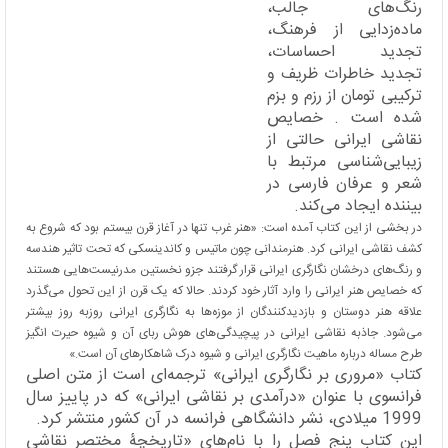
رنگ‌های جالب،
ماده‌زدایی از فرهنگ،
تجدید احساسات،
تجدید خاطرات ظریف و
ترکیبی تومان از رزم و بزم
شده است
.
خصایص
نقاشی ایرانی حالتی از
زیبایی‌شناسی مرتبط با
شعر و عرفان فارسی در
بیننده ایجاد می‌کند
.
در بخشی از این كتاب آمده است: «هنر غرب تنها در آغاز قرن بیستم بود که شروع به
کشف نقاشی ایرانی کرد. هنرمندانی چون ماتیس و کاندینسکی که تحت تاثیر هندسه
و رنگ‌های درخشان نگارگری ایرانی قرار گرفتند جزو نخستین مدرنیست‌هایی هستند
که خصایص هنر ایرانی را وارد آثار خود کردند. حالا که یک قرن از این تحول می‌گذرد
علاقه هنر دوستان و بازدیدکنندگان از موزه‌ها به نگارگری ایرانی روزبه روز بیشتر
می‌شود. جاذبه نقاشی ایرانی در پیچیدگی‌های هوش ربای آن و شیوه حیرت انگیز
طرح مساله درباره ماهیت نگارگری ایرانی و شیوه درک شاهکارهای آن است.»
كتاب «مروری بر نگارگری ایرانی» ترجمه‌ای است از متن اصلی
فرانسوی با عنوان «درآمدی بر نقاشی ایرانی» که در پاییز سال
1999 میلادی، نشر دانشگاهی فرانسه در آن کشور منتشر کرد
.
این كتاب پنج فصل را با نام‌های «تاریخچۀ مختصر نقاشی