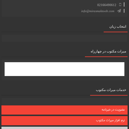
02166490612
info@mirasmaktoob.com
انتخاب زبان
میرات مکتوب در چهارراه
خدمات میراث مکتوب
عضویت در خبرنامه
نرم افزار میراث مکتوب