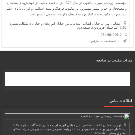
مؤسسه پژوهشی میراث مكتوب در سال 1372 ش به قصد حمایت از كوشش‌های محققان
و مصححان و احیا و انتشار مهمترین آثار مكتوب فرهنگ و تمدن اسلامی و ایرانی با نام «دفتر
نشر میراث مكتوب» و با كمك وزارت فرهنگ و ارشاد اسلامی تأسیس شد.
نشانی: تهران، خیابان انقلاب اسلامی، بین خیابان ابوریحان و خیابان دانشگاه، شمارۀ
1182 (ساختمان فروردین)، طبقۀ دوم
021-66490612
info@mirasmaktoob.ir
میرات مکتوب در طاقچه
اطلاعات تماس
تهران، خیابان انقلاب اسلامی، بین خیابان ابوریحان و خیابان دانشگاه، شمارۀ 1182
(ساختمان فروردین)، طبقۀ دوم، واحد 8 ، روابط عمومی مؤسسه پژوهی میراث مکتوب؛
صندوق پستی: 569-13185