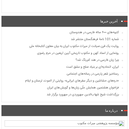
آخرین خبرها
کتیبه‌های ۶۰۰ ساله فارسی در هندوستان
شماره 101 نامۀ فرهنگستان منتشر شد
روایت یک قرن صیانت از میراث مکتوب ایران به بیان معاون کتابخانه ملی
رونمایی از اسناد کهن و مکتوب تاریخی آیین اربعین در حرم رضوی
چرا زبان فارسی در هند کم‌رنگ شد؟
ایران، اتحادیه‌ای بر بنیاد صلح و عشق است
رستاخیز شعر پارسی در رسانه‌های اجتماعی
«دره‌های حشاشین و دیگر سفرهای ایرانی»؛ روایتی از الموت، لرستان و ایلام
فراخوان هشتمین همایش ملّی زبان‌ها و گویش‌های ایران
بزرگداشت شیخ شهاب‌الدین سهروردی در سهرورد برگزار شد
درباره ما