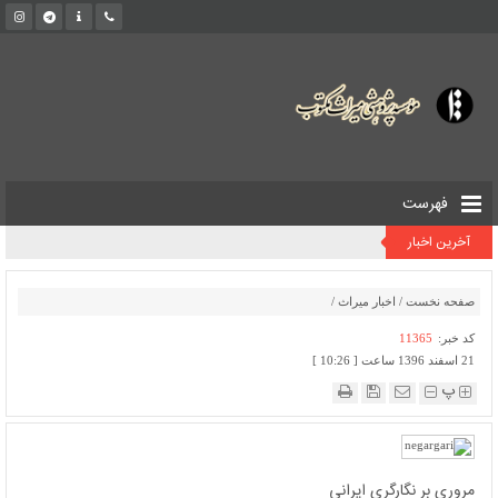
فهرست
آخرین اخبار
صفحه نخست
/
اخبار میراث
/
کد خبر:
11365
21 اسفند 1396 ساعت [ 10:26 ]
پ
مروری بر نگارگری ايرانی