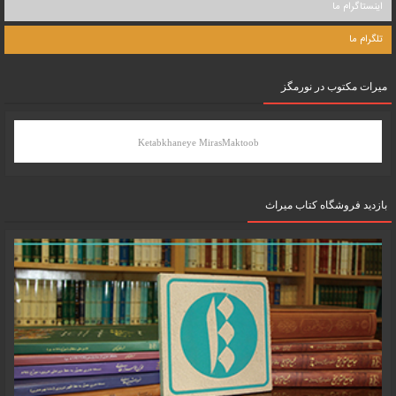
اینستاگرام ما
تلگرام ما
میرات مکتوب در نورمگز
Ketabkhaneye MirasMaktoob
بازدید فروشگاه کتاب میراث