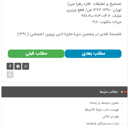
تصحیح و تعلیقات: فائزه زهرا میرزا
تهران: ۱۳۹۰- ۱۲۷۷ ص/ قطع وزیری
شابک: ۶-۰۱۴-۲۰۳-۶۰۰-۹۷۸
میراث مکتوب: ۲۱۸
شایستۀ تقدیر در پنجمین دورۀ جایزۀ ادبی پروین اعتصامی ( ۱۳۹۱)
مطلب بعدی
مطلب قبلی
مطالب مرتبط
مثنوی «یوسف و زلیخا»
فهرست کتب خِزانة الأشرفیّة
نظم نثر اللآلی
ابیات بحث‌برانگیز شاهنامه