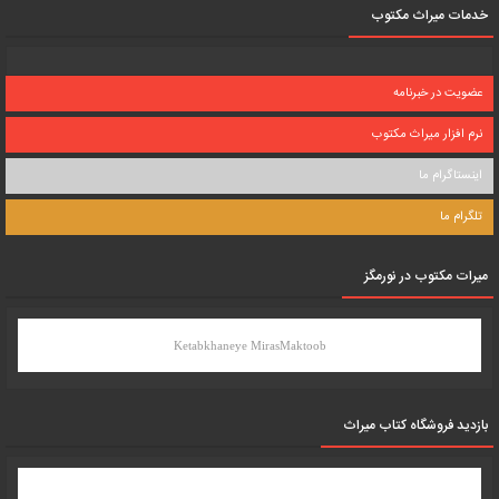
خدمات میراث مکتوب
عضویت در خبرنامه
نرم افزار میراث مکتوب
اینستاگرام ما
تلگرام ما
میرات مکتوب در نورمگز
Ketabkhaneye MirasMaktoob
بازدید فروشگاه کتاب میراث