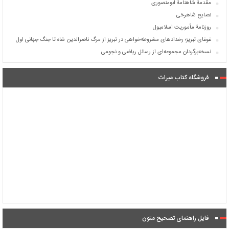
مقدمۀ شاهنامۀ ابومنصوری
نصایح شاهرخی
روزنامۀ مأموریت اسلامبول
غوغای تبریز؛ رخدادهای مشروطه‌خواهی در تبریز از مرگ ناصرالدین شاه تا جنگ جهانی اول
نسخه‌برگردان مجموعه‌ای از رسائل ریاضی و نجومی
فروشگاه کتاب میراث
فایل راهنمای تصحیح متون