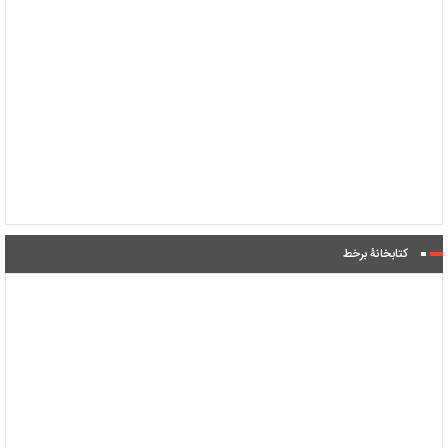
کتابخانۀ برخط