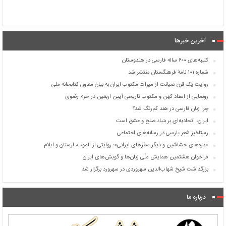
آخرین خبرها
کتیبه‌های ۶۰۰ ساله فارسی در هندوستان
شماره ۱۰۱ نامۀ فرهنگستان منتشر شد
روایت یک قرن صیانت از میراث مکتوب ایران به بیان معاون کتابخانه ملی
رونمایی از اسناد کهن و مکتوب تاریخی آیین اربعین در حرم رضوی
چرا زبان فارسی در هند کم‌رنگ شد؟
ایران، اتحادیه‌ای بر بنیاد صلح و عشق است
رستاخیز شعر پارسی در رسانه‌های اجتماعی
«دره‌های حشاشین و دیگر سفرهای ایرانی»؛ روایتی از الموت، لرستان و ایلام
فراخوان هشتمین همایش ملّی زبان‌ها و گویش‌های ایران
بزرگداشت شیخ شهاب‌الدین سهروردی در سهرورد برگزار شد
درباره ما