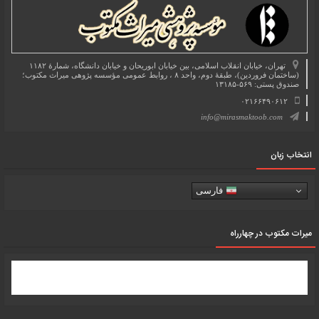
تهران، خیابان انقلاب اسلامی، بین خیابان ابوریحان و خیابان دانشگاه، شمارۀ ۱۱۸۲
(ساختمان فروردین)، طبقۀ دوم، واحد ۸ ، روابط عمومی مؤسسه پژوهی میراث مکتوب؛
صندوق پستی: ۵۶۹-۱۳۱۸۵
۰۲۱۶۶۴۹۰۶۱۲
info@mirasmaktoob.com
انتخاب زبان
فارسی
میرات مکتوب در چهارراه