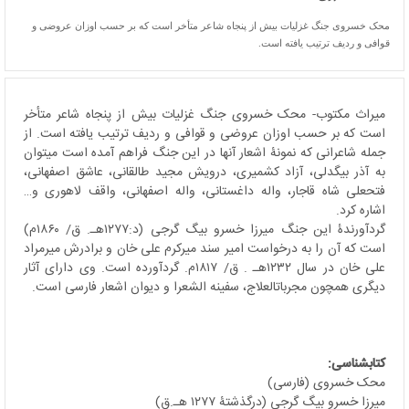
محک خسروی جنگ غزلیات بیش از پنجاه شاعر متأخر است که بر حسب اوزان عروضی و
قوافی و ردیف ترتیب یافته است.
میراث مکتوب- محک خسروی جنگ غزلیات بیش از پنجاه شاعر متأخر
است که بر حسب اوزان عروضی و قوافی و ردیف ترتیب یافته است. از
جمله شاعرانی که نمونۀ اشعار آنها در این جنگ فراهم آمده است می­توان
به آذر بیگدلی، آزاد کشمیری، درویش مجید طالقانی، عاشق اصفهانی،
فتحعلی شاه قاجار، واله داغستانی، واله اصفهانی، واقف لاهوری و…
اشاره کرد.
گردآورندۀ این جنگ میرزا خسرو بیگ گرجی (د:۱۲۷۷هـ. ق/ ۱۸۶۰م)
است که آن را به درخواست امیر سند میرکرم علی خان و برادرش میرمراد
علی خان در سال ۱۲۳۲هـ . ق/ ۱۸۱۷م. گردآورده است. وی دارای آثار
دیگری همچون مجربات­العلاج، سفینه الشعرا و دیوان اشعار فارسی است.
کتابشناسی:
محک خسروی (فارسی)
میرزا خسرو بیگ گرجی (درگذشتۀ ۱۲۷۷ هـ.ق)