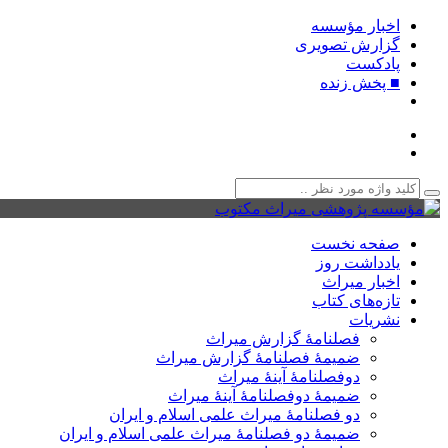
اخبار مؤسسه
گزارش تصویری
پادکست‌
■ پخش زنده
صفحه نخست
یادداشت روز
اخبار میراث
تازه‌های کتاب
نشریات
فصلنامۀ گزارش میراث
ضمیمۀ فصلنامۀ گزارش میراث
دوفصلنامۀ آینۀ میراث
ضمیمۀ دوفصلنامۀ آینۀ میراث
دو فصلنامۀ میراث علمی اسلام و ایران
ضمیمۀ دو فصلنامۀ میراث علمی اسلام و ایران