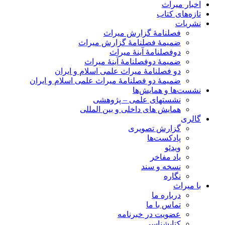
اخبار میراث
تازه‌های کتاب
نشریات
فصلنامۀ گزارش میراث
ضمیمۀ فصلنامۀ گزارش میراث
دوفصلنامۀ آینۀ میراث
ضمیمۀ دوفصلنامۀ آینۀ میراث
دو فصلنامۀ میراث علمی اسلام و ایران
ضمیمۀ دو فصلنامۀ میراث علمی اسلام و ایران
نشست‌ها و همایش‌ها
نشستهای علمی – پژوهشی
همایش های داخلی و بین المللی
گالری
گزارش تصویری
پادکست‌ها
ویدئو
یاد مفاخر
نسخه و سند
نگاره
با میراث
درباره ما
تماس با ما
عضویت در خبرنامه
کتابشناسی