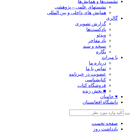
نشست‌ها و همایش‌ها
نشستهای علمی – پژوهشی
همایش های داخلی و بین المللی
گالری
گزارش تصویری
پادکست‌ها
ویدئو
یاد مفاخر
نسخه و سند
نگاره
با میراث
درباره ما
تماس با ما
عضویت در خبرنامه
کتابشناسی
فروشگاه کتاب
■ پخش زنده
♥ حامیان
دانشگاه افغانستان
صفحه نخست
یادداشت روز