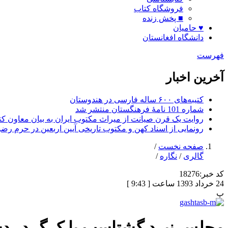
فروشگاه کتاب
■ پخش زنده
♥ حامیان
دانشگاه افغانستان
فهرست
آخرین اخبار
کتیبه‌های ۶۰۰ ساله فارسی در هندوستان
شماره 101 نامۀ فرهنگستان منتشر شد
روایت یک قرن صیانت از میراث مکتوب ایران به بیان معاون کتا
رونمایی از اسناد کهن و مکتوب تاریخی آیین اربعین در حرم رض
صفحه نخست
/
گالری
/
نگاره
/
کد خبر:
18276
24 خرداد 1393 ساعت [ 9:43 ]
پ
مجلس نبرد گشتاسپ با کرگ در د