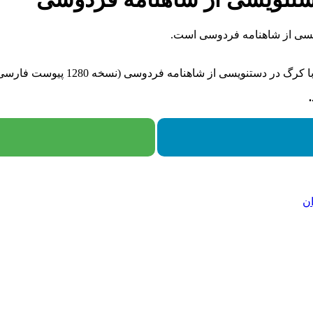
یسی از شاهنامه فردوسی است.
ه 1280 پیوست فارسی کتابخانه ملی پاریس، بی تا [حدود سده 9 و 10 ق]) است.
ان