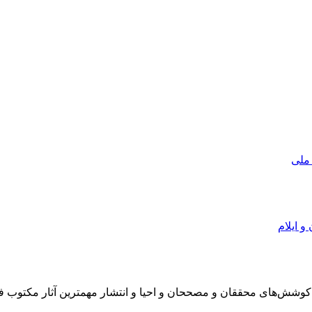
 ملی
و ایلام
در سال 1372 ش به قصد حمایت از كوشش‌های محققان و مصححان و احیا و انتشار مهمترین